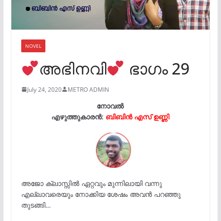
NOVEL
അഭിനവി
ഭാഗം 29
July 24, 2020
METRO ADMIN
നോവൽ
എഴുത്തുകാരൻ:
ബിബിൻ എസ് ഉണ്ണി
അജോ ക്ലാസ്സിൽ ഏറ്റവും മുന്നിലായി വന്നു
എല്ലാവരെയും നോക്കിയ ശേഷം അവൻ പറഞ്ഞു
തുടങ്ങി…