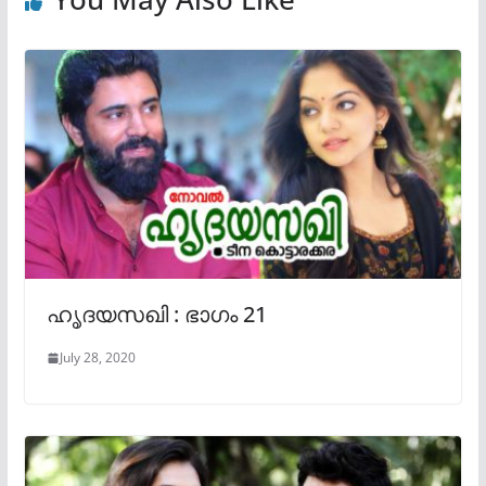
ഹൃദയസഖി : ഭാഗം 21
July 28, 2020