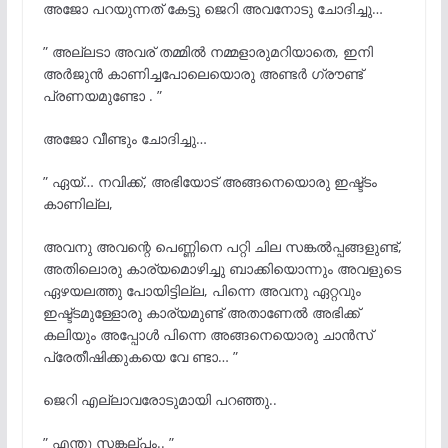
അജോ പറയുന്നത് കേട്ടു ജെറി അവനോടു ചോദിച്ചു…
” അല്ലടാ അവര് തമ്മിൽ നമ്മളാരുമറിയാതെ, ഇനി
അർജുൻ കാണിച്ചപോലെയൊരു അണ്ടർ ഗ്രൗണ്ട്
പ്രണയമുണ്ടോ . ”
അജോ വീണ്ടും ചോദിച്ചു…
” ഏയ്‌… നവിക്ക്, അഭിയോട് അങ്ങനെയൊരു ഇഷ്ട്ടം
കാണില്ല,
അവനു അവന്റെ പെണ്ണിനെ പറ്റി ചില സങ്കൽപ്പങ്ങളുണ്ട്,
അതിലൊരു കാര്യമൊഴിച്ചു ബാക്കിയൊന്നും അവളുടെ
ഏഴയലത്തു പോയിട്ടില്ല, പിന്നെ അവനു ഏറ്റവും
ഇഷ്ട്ടമുള്ളോരു കാര്യമുണ്ട് അതാണേൽ അഭിക്ക്
കലിയും അപ്പോൾ പിന്നെ അങ്ങനെയൊരു ചാൻസ്
പ്രേതീഷിക്കുകയെ വേ ണ്ടാ… ”
ജെറി എല്ലാവരോടുമായി പറഞ്ഞു..
” എന്തു സങ്കല്പം.. ”