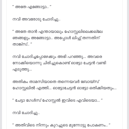
” അതേ എങ്ങോട്ടാ.. ”
നവി അവരോടു ചോദിച്ചു..
” അതേ താൻ എന്തായാലും ഹോസ്റ്റലിലെക്കല്ലേ
ഞങ്ങളും അങ്ങോട്ടാ.. അപ്പോൾ ലിഫ്റ്റ് തന്നതിന്
താങ്ക്സ്.. ”
നവി ചോദിച്ചപ്പോഴേക്കും അഭി പറഞ്ഞു… അവരെ
നോക്കിയൊന്നു ചിരിച്ചുകൊണ്ട് ഓട്ടോ ചേട്ടൻ വണ്ടി
എടുത്തു…
അതികം താമസിയാതെ തന്നെയവർ ബോയ്സ്
ഹോസ്റ്റലിൽ എത്തി… ഓട്ടോചേട്ടൻ ഓട്ടോ ഒതിക്കിയതും…
” ചേട്ടാ ഗേൾസ് ഹോസ്റ്റൽ ഇവിടെ എവിടെയാ… ”
നവി ചോദിച്ചു..
” അതിവിടെ നിന്നും കുറച്ചൂടെ മുന്നോട്ടു പോകണം.. ”