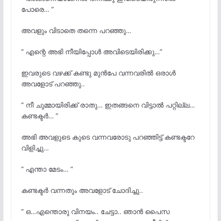
പോരെ… ”
അവളും വിടാതെ തന്നെ പറഞ്ഞു…
” എന്റെ അഭി നീയിപ്പോൾ അവിടെയിരിക്കു…”
ഇവരുടെ വഴക്ക് കണ്ടു മുൻപേ വന്നവരിൽ ഒരാൾ
അവളോട് പറഞ്ഞു..
” നീ ചുമ്മായിരിക്ക് രാതു… ഇതങ്ങനെ വിട്ടാൽ പറ്റില്ല…
കണ്ടക്ടർ… ”
അഭി അവളുടെ കുടെ വന്നവരോടു പറഞ്ഞിട്ട് കണ്ടക്ടറേ
വിളിച്ചു…
” എന്താ മേടം… ”
കണ്ടക്ടർ വന്നതും അവളോട്‌ ചോദിച്ചു..
” ഒ…എന്തൊരു വിനയം.. ചേട്ടാ.. ഞാൻ പൈസ