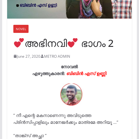
NOVEL
അഭിനവി
ഭാഗം 2
June 27, 2020
METRO ADMIN
നോവൽ
എഴുത്തുകാരൻ:
ബിബിൻ എസ് ഉണ്ണി
” നീ എന്റെ മകനാണെന്നു അവിടുത്തെ
പ്രിൻസിപ്പാളിലും മാനേജർക്കും മാത്രമേ അറിയൂ …”
“താങ്ക്സ് അച്ഛാ ”