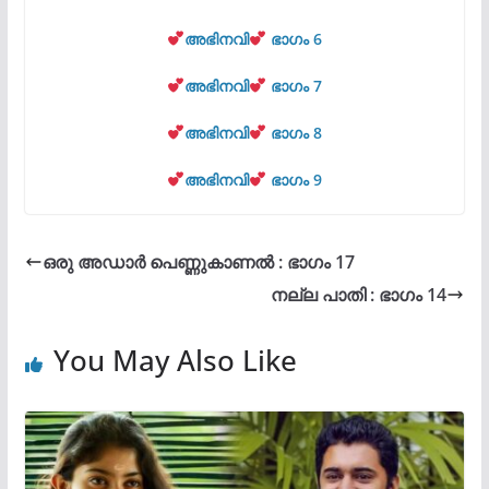
അഭിനവി
ഭാഗം 6
അഭിനവി
ഭാഗം 7
അഭിനവി
ഭാഗം 8
അഭിനവി
ഭാഗം 9
ഒരു അഡാർ പെണ്ണുകാണൽ : ഭാഗം 17
നല്ല‍ പാതി : ഭാഗം 14
You May Also Like