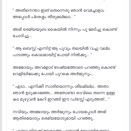
” അതിനെന്താ ഇങ് തെന്നെരു ഞാൻ വെച്ചോളാം
അപ്പോൾ പ്രെശ്നം തീരുമല്ലോ.. ”
അഭി രെമ്യയുടെ കൈയിൽ നിന്നും പൂ മേടിച്ചു കൊണ്ട്
ചോദിച്ചു…
” ആ ബെസ്റ്റ് എന്നിട്ട് ആ പൂവും തലയിൽ വച്ചു വല്ല
പാടത്തും കൊലമായിട്ട് പോയി നിൽക്കു… ”
അജോയും അവളോട്‌ ദേഷ്യത്തോടെ പറഞ്ഞു കൊണ്ട്
വെളിയിലേക്കു പോയി പുറകെ അർജുനും…
” എടാ.. എനിക്കീ സാരിയൊന്നും ശീലമില്ല.. അതാ
ഞാൻ ഉടുക്കാഞ്ഞേ… അതോണ്ടാ രാവിലെ തന്നെ ഉള്ള
കട മുഴുവൻ കേറി ഇറങ്ങി ഈ ഡ്രസ്സ്‌ എടുത്തത്… ”
നവിയും അജോയും അർജുനും പോയപ്പോൾ അഭി
ആതിരയോടും രെമ്യയോടുമായി പറഞ്ഞു..
” എന്നാ നിനക്ക് നേരത്തെ പറയാൻ മേലായിരുന്നോ..