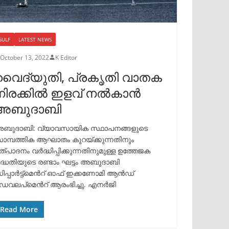
GULF
LATEST NEWS
October 13, 2022
K Editor
വൈദ്യുതി, പ്രകൃതി വാതക
നിരക്കിൽ ഇളവ് നൽകാൻ
അബുദാബി
ബുദാബി: വ്യാവസായിക സ്ഥാപനങ്ങളുടെ
ാമ്പത്തിക ആഘാതം കുറയ്ക്കുന്നതിനും
ത്പാദനം വർദ്ധിപ്പിക്കുന്നതിനുമുള്ള ഉത്തേജക
ദ്ധതിയുടെ രണ്ടാം ഘട്ടം അബുദാബി
ിപ്പാർട്ട്മെന്‍റ് ഓഫ് ഇക്കണോമി ആൻഡ്
െവലപ്മെന്‍റ് ആരംഭിച്ചു. എനർജി
Read More