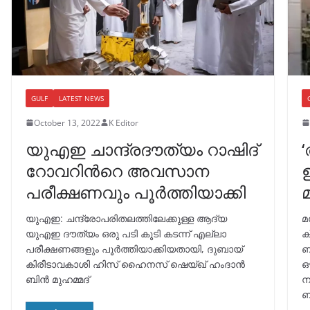
GULF
LATEST NEWS
October 13, 2022
K Editor
യുഎഇ ചാന്ദ്രദൗത്യം റാഷിദ്
റോവറിന്‍റെ അവസാന
പരീക്ഷണവും പൂർത്തിയാക്കി
മ
യുഎഇ: ചന്ദ്രോപരിതലത്തിലേക്കുള്ള ആദ്യ
മ
യുഎഇ ദൗത്യം ഒരു പടി കൂടി കടന്ന് എല്ലാ
ക
പരീക്ഷണങ്ങളും പൂർത്തിയാക്കിയതായി, ദുബായ്
ബ
കിരീടാവകാശി ഹിസ് ഹൈനസ് ഷെയ്ഖ് ഹംദാൻ
ഒ
ബിൻ മുഹമ്മദ്
ന
ബ