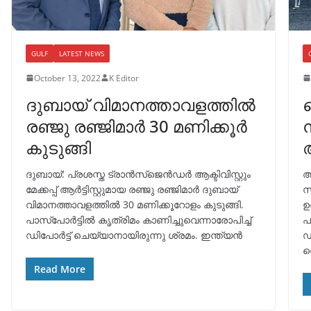
GULF
LATEST NEWS
October 13, 2022
K Editor
ദുബായ് വിമാനത്താവളത്തിൽ
രഞ്ജു രഞ്ജിമാർ 30 മണിക്കൂർ
കുടുങ്ങി
ദുബായ്: പ്രശസ്ത ട്രാൻസ്ജെൻഡർ ആക്ടിവിസ്റ്റും
അ
മേക്കപ്പ് ആർട്ടിസ്റ്റുമായ രഞ്ജു രഞ്ജിമാർ ദുബായ്
സ
വിമാനത്താവളത്തിൽ 30 മണിക്കൂറോളം കുടുങ്ങി.
ഉ
പാസ്പോർട്ടിൽ കൃത്രിമം കാണിച്ചുവെന്നാരോപിച്ച്
പ
ഡിപോർട്ട് ചെയ്യാനായിരുന്നു ശ്രമം. ഇന്ത്യൻ
ഡ
ഡ
Read More