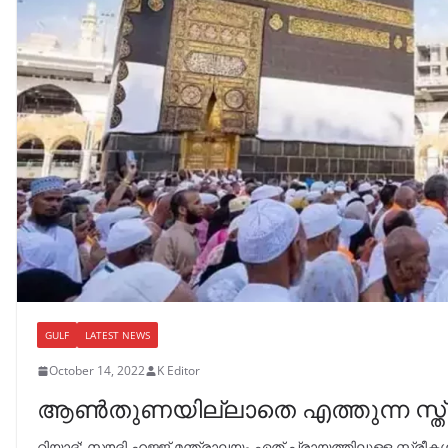
GULF
LATEST NEWS
October 14, 2022
K Editor
ആൺതുണയില്ലാതെ എത്തുന്ന സ്ത്രീ
റിയാദ്: സൗദി ഹജ്ജ് മന്ത്രാലയം ഏത് പ്രായത്തിലുള്ള സ്ത്