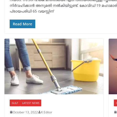
നിർവഹിക്കാൻ അനുമതി നൽകിയിട്ടുണ്ട്. കോവിഡ്-19 മഹാമാര
പ്രായപരിധി 65 വയസ്സിന്
Read More
GULF
LATEST NEWS
October 13, 2022
K Editor