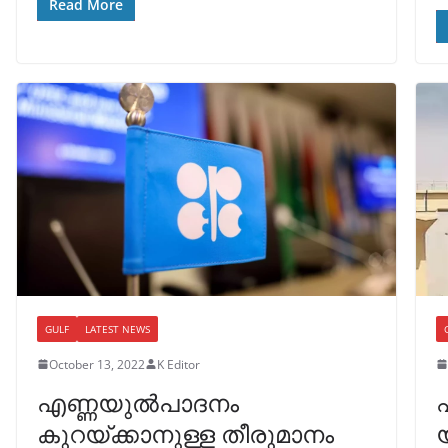
Read More
GULF
LATEST NEWS
October 13, 2022
K Editor
എണ്ണയുൽപാദനം
കുറയ്ക്കാനുള്ള തീരുമാനം