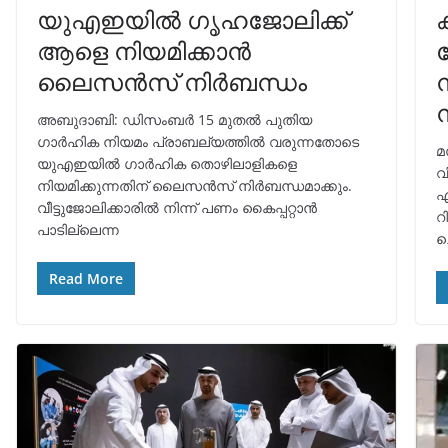
യുഎഇയിൽ ഗൃഹജോലിക്ക്
ആളെ നിയമിക്കാൻ
ലൈസൻസ് നിർബന്ധം
ന
അബുദാബി: ഡിസംബർ 15 മുതൽ പുതിയ
ഗാർഹിക നിയമം പ്രാബല്യത്തിൽ വരുന്നതോടെ
മ
യുഎഇയിൽ ഗാർഹിക തൊഴിലാളികളെ
വ
നിയമിക്കുന്നതിന് ലൈസൻസ് നിർബന്ധമാക്കും.
എ
വീട്ടുജോലിക്കാരിൽ നിന്ന് പണം കൈപ്പറ്റാൻ
റ
പാടില്ലെന്ന
ച
Read More