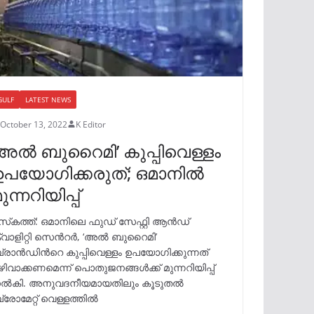
GULF
LATEST NEWS
October 13, 2022
K Editor
‘അല്‍ ബുറൈമി’ കുപ്പിവെള്ളം
ഉപയോഗിക്കരുത്; ഒമാനില്‍
ുന്നറിയിപ്പ്
സ്‍കത്ത്: ഒമാനിലെ ഫുഡ് സേഫ്റ്റി ആൻഡ്
്വാളിറ്റി സെന്‍റർ, ‘അൽ ബുറൈമി’
്രാൻഡിന്‍റെ കുപ്പിവെള്ളം ഉപയോഗിക്കുന്നത്
ഴിവാക്കണമെന്ന് പൊതുജനങ്ങൾക്ക് മുന്നറിയിപ്പ്
ൽകി. അനുവദനീയമായതിലും കൂടുതൽ
്രോമേറ്റ് വെള്ളത്തിൽ