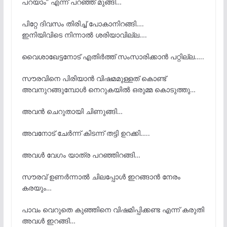
പറയാം” എന്ന് പറഞ്ഞ് മുങ്ങി…
പിറ്റേ ദിവസം തിരിച്ച് പോകാനിറങ്ങി….
ഇനിയിവിടെ നിന്നാൽ ശരിയാവില്ല….
വൈശാഖേട്ടനോട് എതിർത്ത് സംസാരിക്കാൻ പറ്റില്ല…..
സൗരവിനെ പിരിയാൻ വിഷമമുള്ളത് കൊണ്ട്
അവനുറങ്ങുമ്പോൾ നെറുകയിൽ ഒരുമ്മ കൊടുത്തു…
അവൻ ചെറുതായി ചിണുങ്ങി…
അവനോട് ചേർന്ന് കിടന്ന് തട്ടി ഉറക്കി…..
അവൾ വേഗം യാത്ര പറഞ്ഞിറങ്ങി…
സൗരവ് ഉണർന്നാൽ ചിലപ്പോൾ ഇറങ്ങാൻ നേരം
കരയും…
പാവം വെറുതെ കുഞ്ഞിനെ വിഷമിപ്പിക്കണ്ട എന്ന് കരുതി
അവൾ ഇറങ്ങി…