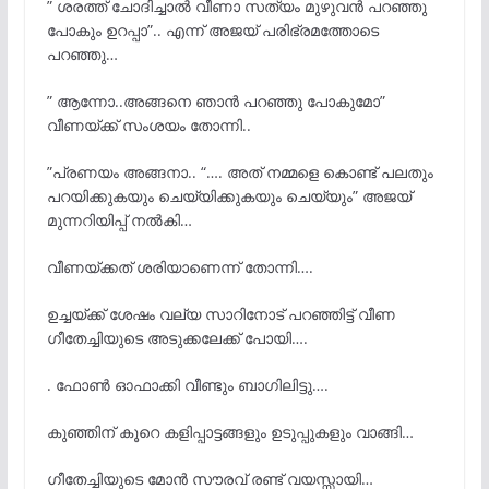
” ശരത്ത് ചോദിച്ചാൽ വീണാ സത്യം മുഴുവൻ പറഞ്ഞു
പോകും ഉറപ്പാ”.. എന്ന് അജയ് പരിഭ്രമത്തോടെ
പറഞ്ഞു…
” ആന്നോ..അങ്ങനെ ഞാൻ പറഞ്ഞു പോകുമോ”
വീണയ്ക്ക് സംശയം തോന്നി..
”പ്രണയം അങ്ങനാ.. “…. അത് നമ്മളെ കൊണ്ട് പലതും
പറയിക്കുകയും ചെയ്യിക്കുകയും ചെയ്യും” അജയ്
മുന്നറിയിപ്പ് നൽകി…
വീണയ്ക്കത് ശരിയാണെന്ന് തോന്നി….
ഉച്ചയ്ക്ക് ശേഷം വല്യ സാറിനോട് പറഞ്ഞിട്ട് വീണ
ഗീതേച്ചിയുടെ അടുക്കലേക്ക് പോയി….
. ഫോൺ ഓഫാക്കി വീണ്ടും ബാഗിലിട്ടു….
കുഞ്ഞിന് കൂറെ കളിപ്പാട്ടങ്ങളും ഉടുപ്പുകളും വാങ്ങി…
ഗീതേച്ചിയുടെ മോൻ സൗരവ് രണ്ട് വയസ്സായി…