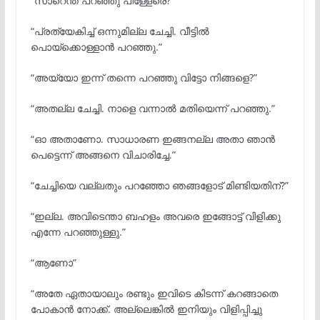
“സാറെന്ത് പറഞ്ഞു പിള്ളേരെ?”
“പ്രത്യേകിച്ച് ഒന്നുമില്ല ചേച്ചി. വീട്ടിൽ
പൊയ്ക്കൊള്ളാൻ പറഞ്ഞു.”
“അയ്യോ ഇന്ന് തന്നെ പറഞ്ഞു വിട്ടോ നിങ്ങളെ?”
“അതല്ല ചേച്ചി. നാളെ വന്നാൽ മതിയെന്ന് പറഞ്ഞു.”
“ഓ അതാണോ. സാധാരണ ഇങ്ങനല്ല അതാ ഞാൻ
പെട്ടെന്ന് അങ്ങനെ വിചാരിച്ചേ.”
“ചേച്ചിയെ വല്ലതും പറഞ്ഞോ ഞങ്ങളോട് മിണ്ടിയതിന്?”
“ഇല്ല. അവിടെന്താ ബഹളം അവരെ ഇങ്ങോട്ട് വിളിക്കു
എന്നേ പറഞ്ഞുള്ളു.”
“ആണോ”
“അതേ ഏതായാലും രണ്ടും ഇവിടെ കിടന്ന് കറങ്ങാതെ
പോകാൻ നോക്ക്. അല്ലെങ്കിൽ ഇനിയും വിളിപ്പിച്ചു