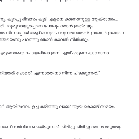
. കുറച്ചു ദിവസം കൂടി എട്ടനെ കാണാനുള്ള ആക്രാന്തം…
 എത്തി. ഗുരുവായൂരപ്പനെ പോലും ഞാൻ ഇത്രയും
വീട്ടിൽ നിന്നപ്പോൾ ആള് ഒന്നൂടെ സുന്ദരനായോ? ഇങ്ങേർ ഇങ്ങനെ
്രയെന്നു പറഞ്ഞു ഞാൻ കാവൽ നിൽക്കും.
ന്റെ ഏട്ടനൊക്കെ പോയല്ലോ ഇനി ഏത് ഏട്ടനെ കാണാനാ
േറിയാൽ പോരെ? എന്നാത്തിനാ നിന്ന് പിടക്കുന്നത്.”
ർ ആയിരുന്നു. ഉച്ച കഴിഞ്ഞു ലാബ് ആയ കൊണ്ട് സമയം
്നാണ് സർവ്വേ ചെയ്യുന്നത്. ചിരിച്ചു ചിരിച്ചു ഞാൻ മടുത്തു.