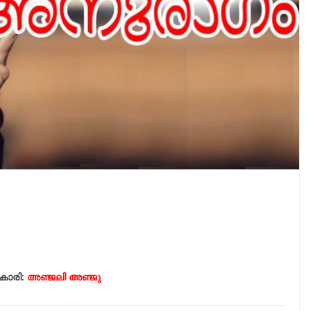
കാരി:
അഞ്ജലി അഞ്ജു