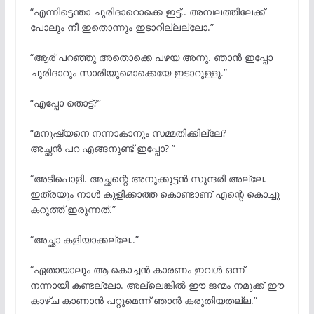
“എന്നിട്ടെന്താ ചുരിദാറൊക്കെ ഇട്ട്.. അമ്പലത്തിലേക്ക്
പോലും നീ ഇതൊന്നും ഇടാറില്ലല്ലോ.”
“ആര് പറഞ്ഞു അതൊക്കെ പഴയ അനു. ഞാൻ ഇപ്പോ
ചുരിദാറും സാരിയുമൊക്കെയേ ഇടാറുള്ളു.”
“എപ്പോ തൊട്ട്?”
“മനുഷ്യനെ നന്നാകാനും സമ്മതിക്കില്ലേ?
അച്ഛൻ പറ എങ്ങനുണ്ട് ഇപ്പോ? ”
“അടിപൊളി. അച്ഛന്റെ അനുക്കുട്ടൻ സുന്ദരി അല്ലേ.
ഇത്രയും നാൾ കുളിക്കാത്ത കൊണ്ടാണ് എന്റെ കൊച്ചു
കറുത്ത് ഇരുന്നത്.”
“അച്ഛാ കളിയാക്കല്ലേ..”
“ഏതായാലും ആ കൊച്ചൻ കാരണം ഇവൾ ഒന്ന്
നന്നായി കണ്ടല്ലോ. അല്ലെങ്കിൽ ഈ ജന്മം നമുക്ക് ഈ
കാഴ്ച കാണാൻ പറ്റുമെന്ന് ഞാൻ കരുതിയതല്ല.”