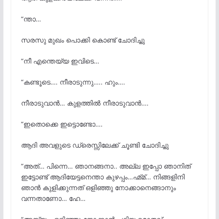
“ന്താ…
സരസു മുഖം പൊക്കി കൊണ്ട് ചോദിച്ചു
“നീ എന്തെയ്യ ഇവിടെ…
“കണ്ടൂടെ…. നീരാടുന്നു….. ഹും….
നീരാടുവാൻ… കുളത്തിൽ നീരാടുവാൻ….
“ഇതൊക്കെ ഇട്ടൊണ്ടോ….
ആദി അവളുടെ ഡ്രെസ്സിലേക്ക് ചൂണ്ടി ചോദിച്ചു
“അത്… പിന്നെ… ഞാനങ്ങനാ.. അല്ല ഇപ്പോ ഞാനിത്
ഇട്ടോണ്ട് ആദിയേട്ടനെന്താ കുഴപ്പം…ഹ്മ്മ്… നിങ്ങളിനി
ഞാൻ കുളിക്കുന്നത് ഒളിഞ്ഞു നോക്കാനെങ്ങാനും
വന്നതാണോ… ഹേ…