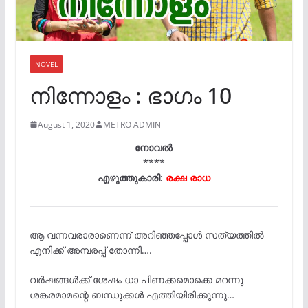
NOVEL
നിന്നോളം : ഭാഗം 10
August 1, 2020
METRO ADMIN
നോവൽ
****
എഴുത്തുകാരി:
രക്ഷ രാധ
ആ വന്നവരാരാണെന്ന് അറിഞ്ഞപ്പോൾ സത്യത്തിൽ
എനിക്ക് അമ്പരപ്പ് തോന്നി….
വർഷങ്ങൾക്ക് ശേഷം ധാ പിണക്കമൊക്കെ മറന്നു
ശങ്കരമാമന്റെ ബന്ധുക്കൾ എത്തിയിരിക്കുന്നു…