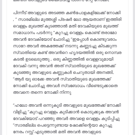
പിന്നീട് അവളുടെ അടഞ്ഞ കൺപോളകളിലേക്ക് നോക്കി
, ” സാരമില്ല മുത്തശ്ശി പ്രഷർ ലോ ആയതാണ് ഇത്തിരി
വെള്ളം മുഖത്ത് കുടഞ്ഞാൽ മതി ദേവകിയുടെ മുഖത്ത്
സമാധാനം പടർന്നു “കുറച്ചു വെള്ളം കൊണ്ട് തരാമോ
അവൻ ദേവകിയോട് ചോദിച്ചു “ഇപ്പോൾ കൊണ്ടുവരാം
സാറേ അവർ അകത്തേക്ക് നടന്നു കണ്ണടച്ചു കിടക്കുന്ന
സ്വാതിയെ കണ്ട് അവൻറെ ഹൃദയത്തിൽ ഒരു നൊമ്പര
കടൽ ഉടലെടുത്തു , ഒരു കിണ്ണത്തിൽ വെള്ളവുമായി
ദേവകി വന്നു അവൻ അത് സ്വാതിയുടെ മുഖത്തേക്ക്
കുടഞ്ഞു അവളുടെ കണ്ണുകൾ ചെറുതായി അനങ്ങി,
“ആർ യു ഓക്കേ അവൻ സ്വാതിയുടെ മുഖത്തേക്ക്
നോക്കി ചോദിച്ചു അവൾ സ്വബോധം വീണ്ടെടുക്കാതെ
അവനെ തന്നെ നോക്കി നിന്നു
“ഹലോ അവൻ ഒന്നുകൂടി അവളുടെ മുഖത്തേക്ക് നോക്കി
വിളിച്ചു “കുറച്ചു വെള്ളം കുടിക്കാൻ കൊടുക്കുക അവൻ
ദേവകിയോട് പറഞ്ഞു അവർ അവളെ വെള്ളം കുടിപ്പിച്ചു
“സാരമില്ല പെട്ടെന്നുണ്ടായ ഷോക്കിന്റെയാ കുറച്ചു
നേരം റസ്റ്റ് എടുത്താൽ മതി അവൻ അവളുടെ