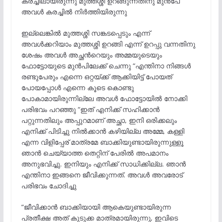
കരച്ചിലായിരുന്നു മുത്തശ്ശി ഉറങ്ങുന്നതിനു മുൻപേ
അവൾ കരച്ചിൽ നിർത്തിയിരുന്നു
ഇല്ലെങ്കിൽ മുത്തശ്ശി സങ്കടപ്പെടും എന്ന്
അവൾക്കറിയാം മുത്തശ്ശി ഉറങ്ങി എന്ന് ഉറപ്പു വന്നതിനു
ശേഷം അവൾ അച്ഛൻറെയും അമ്മയുടെയും
ഫോട്ടോയുടെ മുൻപിലേക്ക് ചെന്നു “എന്തിനാ നിങ്ങൾ
രണ്ടുപേരും എന്നെ ഒറ്റയ്ക്ക് ആക്കിയിട്ട് പോയത്
പോയപ്പോൾ എന്നെ കൂടെ കൊണ്ടു
പോകാമായിരുന്നില്ലേ അവൾ ഫോട്ടോയിൽ നോക്കി
പരിഭവം പറഞ്ഞു “ഇത് എനിക്ക് സഹിക്കാൻ
പറ്റുന്നതിലും അപ്പുറമാണ് അച്ഛാ, ഇനി ഒരിക്കലും
എനിക്ക് പിടിച്ചു നിൽക്കാൻ കഴിയില്ല അമ്മേ, കള്ളി
എന്ന വിളിപ്പേര് മാത്രമേ ബാക്കിയുണ്ടായിരുന്നുള്ളൂ
ഞാൻ ചെയ്യാത്ത തെറ്റിന് പേരിൽ അപമാനം
അനുഭവിച്ചു. ഇനിയും എനിക്ക് സാധിക്കില്ല. ഞാൻ
എന്തിനാ ഇങ്ങനെ ജീവിക്കുന്നത്. അവൾ അവരോട്
പരിഭവം ചോദിച്ചു
“ജീവിക്കാൻ ബാക്കിയായി ആകെയുണ്ടായിരുന്ന
പ്രതീക്ഷ അത് കുടുക്ക മാത്രമായിരുന്നു, ഇവിടെ