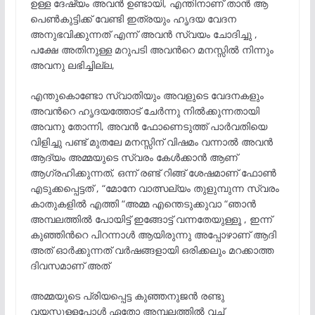
ഉള്ള ദേഷ്യം അവൻ ഉണ്ടായി, എന്തിനാണ് താൻ ആ
പെൺകുട്ടിക്ക് വേണ്ടി ഇത്രയും ഹൃദയ വേദന
അനുഭവിക്കുന്നത് എന്ന് അവൻ സ്വയം ചോദിച്ചു ,
പക്ഷേ അതിനുള്ള മറുപടി അവൻറെ മനസ്സിൽ നിന്നും
അവനു ലഭിച്ചില്ല,
എന്തുകൊണ്ടോ സ്വാതിയും അവളുടെ വേദനകളും
അവൻറെ ഹൃദയത്തോട് ചേർന്നു നിൽക്കുന്നതായി
അവനു തോന്നി, അവൻ ഫോണെടുത്ത് പാർവതിയെ
വിളിച്ചു പണ്ട് മുതലേ മനസ്സിന് വിഷമം വന്നാൽ അവൻ
ആദ്യം അമ്മയുടെ സ്വരം കേൾക്കാൻ ആണ്
ആഗ്രഹിക്കുന്നത്, ഒന്ന് രണ്ട് റിങ്ങ് ശേഷമാണ് ഫോൺ
എടുക്കപ്പെട്ടത് , “മോനേ വാത്സല്യം തുളുമ്പുന്ന സ്വരം
കാതുകളിൽ എത്തി “അമ്മ എന്തെടുക്കുവാ “ഞാൻ
അമ്പലത്തിൽ പോയിട്ട് ഇങ്ങോട്ട് വന്നതേയുള്ളൂ , ഇന്ന്
കുഞ്ഞിൻറെ പിറന്നാൾ ആയിരുന്നു അപ്പോഴാണ് ആദി
അത് ഓർക്കുന്നത് വർഷങ്ങളായി ഒരിക്കലും മറക്കാത്ത
ദിവസമാണ് അത്
അമ്മയുടെ പ്രിയപ്പെട്ട കുഞ്ഞനുജൻ രണ്ടു
വയസ്സുള്ളപ്പോൾ ഏതോ അമ്പലത്തിൽ വച്ച്