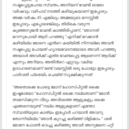
നഷ്ടപ്പെട്ടുപോയ സ്വന്തം അനിയന് വേണ്ടി ഓരോ
വർഷവും വഴിപാട് നടത്തി കഴിയുകയാണ് ഇപ്പോഴും
അമ്മ വർഷം 45 എങ്കിലും അമ്മയുടെ മനസ്സിൽ
ഇപ്പോഴും എപ്പോഴെങ്കിലും തിരികെ വരുന്ന
കുഞ്ഞനുജൻ വേണ്ടി കാത്തിരിപ്പാണ്, “ഞാനത്
മറന്നുപോയി ആദി പറഞ്ഞു “എനിക്ക് മറക്കാൻ
കഴിയില്ല മോനെ എൻറെ കയ്യിൽ നിന്നല്ലേ അവൻ
നഷ്ടപ്പെട്ടു പോയത് ഹൃദയവേദനയോടെ അവർ പറഞ്ഞു
അയാൾ അവർക്ക് എത്ര വേണ്ടപ്പെട്ട ആണെന്ന് ആദിക്ക്
എന്നും അറിയാം അതിൻറെ ഏറ്റവും വലിയ
ഉദാഹരണമാണ് രണ്ട് വയസ്സിൽ ഒരു ഫോട്ടോ ഇപ്പോഴും
പാർവതി ഫ്രെയിം ചെയ്ത് സൂക്ഷിക്കുന്നത്
“അതൊക്കെ പോട്ടെ മോന് ഹോസ്പിറ്റൽ ഒക്കെ
ഇഷ്ടമായോ “ഹോസ്പിറ്റൽ ഒക്കെ നല്ലതാണ് “മോൻ
താമസിക്കുന്ന വീടും അവിടത്തെ ആളുകളും ഒക്കെ
എങ്ങനെയുണ്ട് “നല്ല ആളുകളാണ് എന്തോ
സ്വാതിയുടെ കാര്യം ഇപ്പോൾ പറയാൻ അവനു
തോന്നിയില്ല “ഞാൻ കുറച്ചു കഴിഞ്ഞ് വിളിക്കാം ” ശരി
മോനേ ഫോൺ വെച്ചു കഴിഞ്ഞു അവർ അനുജനെ പറ്റി