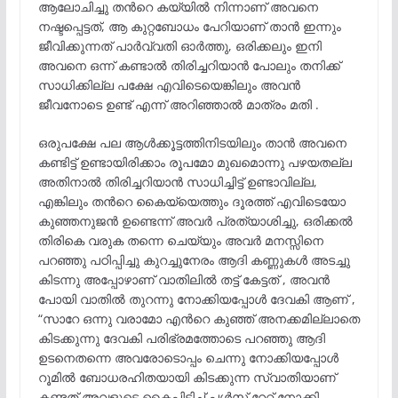
ആലോചിച്ചു തൻറെ കയ്യിൽ നിന്നാണ് അവനെ
നഷ്ടപ്പെട്ടത്, ആ കുറ്റബോധം പേറിയാണ് താൻ ഇന്നും
ജീവിക്കുന്നത് പാർവ്വതി ഓർത്തു, ഒരിക്കലും ഇനി
അവനെ ഒന്ന് കണ്ടാൽ തിരിച്ചറിയാൻ പോലും തനിക്ക്
സാധിക്കില്ല പക്ഷേ എവിടെയെങ്കിലും അവൻ
ജീവനോടെ ഉണ്ട് എന്ന് അറിഞ്ഞാൽ മാത്രം മതി .
ഒരുപക്ഷേ പല ആൾക്കൂട്ടത്തിനിടയിലും താൻ അവനെ
കണ്ടിട്ട് ഉണ്ടായിരിക്കാം രൂപമോ മുഖമൊന്നു പഴയതല്ല
അതിനാൽ തിരിച്ചറിയാൻ സാധിച്ചിട്ട് ഉണ്ടാവില്ല,
എങ്കിലും തൻറെ കൈയ്യെത്തും ദൂരത്ത് എവിടെയോ
കുഞ്ഞനുജൻ ഉണ്ടെന്ന് അവർ പ്രത്യാശിച്ചു, ഒരിക്കൽ
തിരികെ വരുക തന്നെ ചെയ്യും അവർ മനസ്സിനെ
പറഞ്ഞു പഠിപ്പിച്ചു കുറച്ചുനേരം ആദി കണ്ണുകൾ അടച്ചു
കിടന്നു അപ്പോഴാണ് വാതിലിൽ തട്ട് കേട്ടത് , അവൻ
പോയി വാതിൽ തുറന്നു നോക്കിയപ്പോൾ ദേവകി ആണ് ,
“സാറേ ഒന്നു വരാമോ എൻറെ കുഞ്ഞ് അനക്കമില്ലാതെ
കിടക്കുന്നു ദേവകി പരിഭ്രമത്തോടെ പറഞ്ഞു ആദി
ഉടനെതന്നെ അവരോടൊപ്പം ചെന്നു നോക്കിയപ്പോൾ
റൂമിൽ ബോധരഹിതയായി കിടക്കുന്ന സ്വാതിയാണ്
കണ്ടത് അവളുടെ കൈപിടിച്ച് പൾസ് റേറ്റ് നോക്കി,