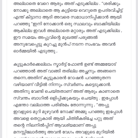
അല്ലാതെ വേറെ ആരും അത് എടുക്കില്ല . “ശരിക്കും
നോക്കൂ അല്ലാതെ ആ കുട്ടിയെ വെറുതെ ഉപദ്രവിച്ചിട്ട്
എന്ത് കിട്ടാനാ ആദി അവരെ സമാധാനിപ്പിക്കാൻ ആയി
പറഞ്ഞു “ഇനി നോക്കാൻ ഒരു സ്ഥലവും ബാക്കിയില്ല
ആകില്ല ഇവൾ അല്ലാതെ മറ്റാരും അത് എടുക്കില്ല ,
ഈ സമയം അപ്പുവിന്റെ മുഖത്ത് പരുങ്ങൽ
അനുഭവപ്പെട്ടു കുറച്ചു മുൻപ് നടന്ന സംഭവം അവൻ
ഓർമ്മയിൽ എടുത്തു ,
കൂട്ടുകാർക്കെല്ലാം സ്മാർട്ട് ഫോൺ ഉണ്ട് അമ്മയോട്
പറഞ്ഞാൽ അത് വാങ്ങി തരില്ല അച്ഛനും അങ്ങനെ
തന്നെ,അതിന് കൂട്ടുകാരൻ റോഷൻ പറഞ്ഞുതന്ന
വഴിയാണ് വീട്ടിൽ നിന്നും സ്വർണം കട്ടെടുക്കാൻ.
അതിനു വേണ്ടി ചെയ്തതാണ് അത് ആരും കാണാതെ
സ്വന്തം ബാഗിൽ ഒളിപ്പിക്കുകയും ചെയ്തു . ഇപ്പോൾ
എന്തോ വല്ലാത്ത പരിഭ്രമം തോന്നുന്നു , “അപ്പു
ഇവളുടെ മുറി മുഴുവൻ നോക്ക് അമ്മു പറഞ്ഞു ഇപ്പോൾ
അവളെ തെറ്റുകാരി ആയി ചിത്രീകരിച്ചേ പറ്റു അത്
തന്റെ നിലനിൽപ്പിന് ആവശ്യമാണ് അപ്പു
മനസ്സിലോർത്തു അവൻ വേഗം അവളുടെ മുറിയിൽ