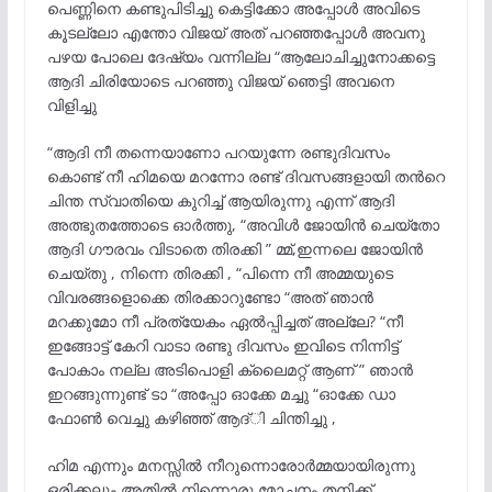
പെണ്ണിനെ കണ്ടുപിടിച്ചു കെട്ടിക്കോ അപ്പോൾ അവിടെ
കൂടല്ലോ എന്തോ വിജയ് അത് പറഞ്ഞപ്പോൾ അവനു
പഴയ പോലെ ദേഷ്യം വന്നില്ല “ആലോചിച്ചുനോക്കട്ടെ
ആദി ചിരിയോടെ പറഞ്ഞു വിജയ് ഞെട്ടി അവനെ
വിളിച്ചു
“ആദി നീ തന്നെയാണോ പറയുന്നേ രണ്ടുദിവസം
കൊണ്ട് നീ ഹിമയെ മറന്നോ രണ്ട് ദിവസങ്ങളായി തൻറെ
ചിന്ത സ്വാതിയെ കുറിച്ച് ആയിരുന്നു എന്ന് ആദി
അത്ഭുതത്തോടെ ഓർത്തു, “അവിൾ ജോയിൻ ചെയ്തോ
ആദി ഗൗരവം വിടാതെ തിരക്കി ” മ്മ്,ഇന്നലെ ജോയിൻ
ചെയ്തു , നിന്നെ തിരക്കി , “പിന്നെ നീ അമ്മയുടെ
വിവരങ്ങളൊക്കെ തിരക്കാറുണ്ടോ “അത് ഞാൻ
മറക്കുമോ നീ പ്രത്യേകം ഏൽപ്പിച്ചത് അല്ലേ? “നീ
ഇങ്ങോട്ട് കേറി വാടാ രണ്ടു ദിവസം ഇവിടെ നിന്നിട്ട്
പോകാം നല്ല അടിപൊളി ക്ലൈമറ്റ് ആണ് ” ഞാൻ
ഇറങ്ങുന്നുണ്ട് ടാ “അപ്പോ ഓക്കേ മച്ചു “ഓക്കേ ഡാ
ഫോൺ വെച്ചു കഴിഞ്ഞ് ആദ്ി ചിന്തിച്ചു ,
ഹിമ എന്നും മനസ്സിൽ നീറുന്നൊരോർമ്മയായിരുന്നു
ഒരിക്കലും അതിൽ നിന്നൊരു മോചനം തനിക്ക്