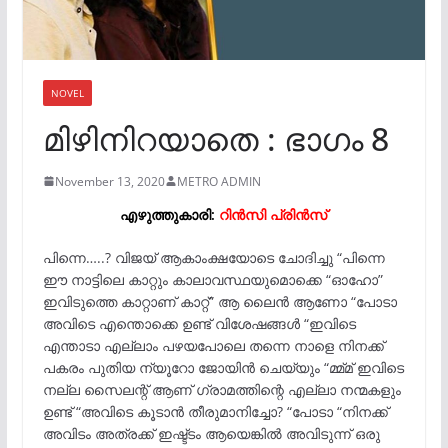
NOVEL
മിഴിനിറയാതെ : ഭാഗം 8
November 13, 2020
METRO ADMIN
എഴുത്തുകാരി:
റിൻസി പ്രിൻസ്
പിന്നെ…..? വിജയ് ആകാംക്ഷയോടെ ചോദിച്ചു “പിന്നെ
ഈ നാട്ടിലെ കാറ്റും കാലാവസ്ഥയുമൊക്കെ “ഓഹോ”
ഇവിടുത്തെ കാറ്റാണ് കാറ്റ്” ആ ലൈൻ ആണോ “പോടാ
അവിടെ എന്തൊക്കെ ഉണ്ട് വിശേഷങ്ങൾ “ഇവിടെ
എന്താടാ എല്ലാം പഴയപോലെ തന്നെ നാളെ നിനക്ക്
പകരം പുതിയ ന്യൂറോ ജോയിൻ ചെയ്യും “മ്മ്മ് ഇവിടെ
നല്ല സൈലന്റ് ആണ് ഗ്രാമത്തിന്റെ എല്ലാ നന്മകളും
ഉണ്ട് “അവിടെ കൂടാൻ തീരുമാനിച്ചോ? “പോടാ “നിനക്ക്
അവിടം അത്രക്ക് ഇഷ്ട്ടം ആയെങ്കിൽ അവിടുന്ന് ഒരു