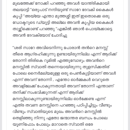
മുഖത്തേക്ക് നോക്കി പറഞ്ഞു അവൾ യാന്ത്രികമായി
തലയാട്ടി “ഒരുപാട് നന്ദിയുണ്ട് സാറേ ദേവകി കൈകൾ
കൂപ്പി “അയ്യേ എന്താ മുത്തശ്ശി ഇത് ഇതൊക്കെ ഒരു
ഡോക്ടറുടെ ഡ്യൂട്ടി അല്ലേ അവൻ കൂപ്പിയ കൈകൾ
താഴ്ത്തിക്കൊണ്ട് പറഞ്ഞു “എങ്കിൽ ഞാൻ പൊയ്ക്കോട്ടെ
അവൻ ദേവകിയോട് ചോദിച്ചു
“ശരി സാറേ അവിടെനിന്നു പോരാൻ തൻറെ മനസ്സ്
തീരെ ആഗ്രഹിക്കുന്നു ഉണ്ടായിരുന്നില്ല എന്ന് ആദിക്ക്
തോന്നി തിരികെ റൂമിൽ എത്തുമ്പോഴും അവൻറെ
മനസ്സിൽ സ്വാതി തന്നെയായിരുന്നു തുളസിക്കതിര്
പോലെ നൈർമല്യമുള്ള ഒരു പെൺകുട്ടിയാണ് അവൾ
എന്ന് അവന് തോന്നി , എന്തോ ഓർമ്മകൾ വെറുതെ
അവളിലേക്ക് പോകുന്നതായി അവന് തോന്നി എന്താണ്
തനിക്ക് സംഭവിക്കുന്നത് എന്ന് ആദിക്ക്
മനസ്സിലാകുന്നുണ്ടായിരുന്നില്ല ഓർക്കേണ്ട എന്ന്
എത്ര തവണ മനസ്സിനെ പറഞ്ഞു പഠിപ്പിച്ചിട്ടും വീണ്ടും
വീണ്ടും സ്വാതിയുടെ മുഖം അവൻറെ മനസ്സിൽ
തെളിഞ്ഞു നിന്നു ഏതോ ജന്മാന്തര ബന്ധം പോലെ
യൂണിഫോം പോലും മാറാതെ സ്വാതി ഒരേ