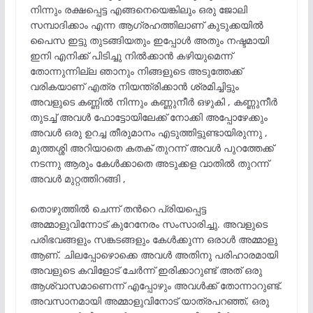
നിന്നും രക്ഷപ്പെട്ട എങ്ങനെയെങ്കിലും ഒരു ജോലി
സമ്പാദിക്കാം എന്ന ആഗ്രഹത്തിലാണ് കുടുക്കയിൽ
പൈസ ഇട്ടു തുടങ്ങിയതും ഇപ്പോൾ അതും നഷ്ടമായി
ഇനി എനിക്ക് പിടിച്ചു നിൽക്കാൻ കഴിയുമെന്ന്
തോന്നുന്നില്ല ഞാനും നിങ്ങളുടെ അടുത്തേക്ക്
വരികയാണ് എത്ര നിയന്ത്രിക്കാൻ ശ്രമിച്ചിട്ടും
അവളുടെ കണ്ണിൽ നിന്നും കണ്ണുനീർ ഒഴുകി , കണ്ണുനീർ
തുടച്ച് അവൾ ഫോട്ടോയിലേക്ക് നോക്കി അപ്പോഴേക്കും
അവൾ ഒരു ഉറച്ച തീരുമാനം എടുത്തിട്ടുണ്ടായിരുന്നു ,
മുത്തശ്ശി അറിയാതെ കതക് തുറന്ന് അവൾ പുറത്തേക്ക്
നടന്നു ആരും കേൾക്കാതെ അടുക്കള വാതിൽ തുറന്ന്
അവൾ മുറ്റത്തിറങ്ങി ,
തൊഴുത്തിൽ ചെന്ന് തൻറെ പ്രിയപ്പെട്ട
അമ്മാളുവിന്നോട് കുറേനേരം സംസാരിച്ചു. അവളുടെ
പരിഭവങ്ങളും സങ്കടങ്ങളും കേൾക്കുന്ന ഒരാൾ അമ്മാളു
ആണ്. ചിലപ്പോഴൊക്കെ അവൾ അതിനു പരിഹാരമായി
അവളുടെ കവിളോട് ചേർന്ന് ഇരിക്കാറുണ്ട് അത് ഒരു
ആശ്വാസമാണെന്ന് എപ്പോഴും അവൾക്ക് തോന്നാറുണ്ട്.
അവസാനമായി അമ്മാളുവിനോട് യാത്രപറഞ്ഞ്, ഒരു