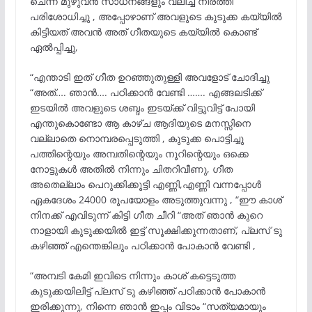
ചെന്ന് മുഴുവൻ സാധനങ്ങളും വലിച്ച് നിരത്തി
പരിശോധിച്ചു , അപ്പോഴാണ് അവളുടെ കുടുക്ക കയ്യിൽ
കിട്ടിയത് അവൻ അത് ഗീതയുടെ കയ്യിൽ കൊണ്ട്
ഏൽപ്പിച്ചു,
“എന്താടി ഇത് ഗീത ഉറഞ്ഞുതുള്ളി അവളോട് ചോദിച്ചു
“അത്…. ഞാൻ…. പഠിക്കാൻ വേണ്ടി ……. എങ്ങലടിക്ക്
ഇടയിൽ അവളുടെ ശബ്ദം ഇടയ്ക്ക് വിട്ടുവിട്ട് പോയി
എന്തുകൊണ്ടോ ആ കാഴ്ച ആദിയുടെ മനസ്സിനെ
വല്ലാതെ നൊമ്പരപ്പെടുത്തി , കുടുക്ക പൊട്ടിച്ചു
പത്തിന്റെയും അമ്പതിന്റെയും നൂറിന്റെയും ഒക്കെ
നോട്ടുകൾ അതിൽ നിന്നും ചിതറിവീണു, ഗീത
അതെല്ലാം പെറുക്കിക്കൂട്ടി എണ്ണി,എണ്ണി വന്നപ്പോൾ
ഏകദേശം 24000 രൂപയോളം അടുത്തുവന്നു , “ഈ കാശ്
നിനക്ക് എവിടുന്ന് കിട്ടി ഗീത ചീറി “അത് ഞാൻ കുറെ
നാളായി കുടുക്കയിൽ ഇട്ട് സൂക്ഷിക്കുന്നതാണ്, പ്ലസ് ടു
കഴിഞ്ഞ് എന്തെങ്കിലും പഠിക്കാൻ പോകാൻ വേണ്ടി ,
“അമ്പടി കേമി ഇവിടെ നിന്നും കാശ് കട്ടെടുത്ത
കുടുക്കയിലിട്ട് പ്ലസ് ടു കഴിഞ്ഞ് പഠിക്കാൻ പോകാൻ
ഇരിക്കുന്നു, നിന്നെ ഞാൻ ഇപ്പം വിടാം “സത്യമായും