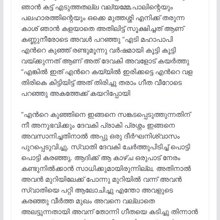
ഞാൻ കട്ട് എടുത്തതല്ല വല്യമ്മേ,പാലിന്റെയും
പലഹാരത്തിന്റെയും ഒക്കെ മുത്തശ്ശി എനിക്ക് തരുന്ന
കാശ് ഞാൻ കളയാതെ അതിലിട്ട് സൂക്ഷിച്ചത് ആണ്
കണ്ണുനീരോടെ അവൾ പറഞ്ഞു “എടി മഹാപാപി
എൻറെ കുഞ്ഞ് രണ്ടുമൂന്നു വർഷമായി കൂട്ടി കൂട്ടി
വയ്ക്കുന്നത് ആണ് അത് ദേവകി അവളോട് കയർത്തു
“എങ്കിൽ ഇത് എൻറെ കയ്യിൽ ഇരിക്കട്ടെ എൻറെ വള
തിരികെ കിട്ടിയിട്ട് അത് തിരിച്ചു തരാം ഗീത വീറോടെ
പറഞ്ഞു അകത്തേക്ക് കയറിപ്പോയി
“എൻറെ കുഞ്ഞിനെ ഇങ്ങനെ സങ്കടപ്പെടുത്തുന്നതിന്
നീ അനുഭവിക്കും ദേവകി പ്രാകി പ്രശ്നം ഇങ്ങനെ
അവസാനിച്ചതിനാൽ അപ്പു ഒരു ദീർഘനിശ്വാസം
പുറപ്പെടുവിച്ചു, സ്വാതി ദേവകി ചേർത്തുപിടിച്ച് പൊട്ടി
പൊട്ടി കരഞ്ഞു, ആദിക്ക് ആ കാഴ്ച ഒരുപാട് നേരം
കണ്ടുനിൽക്കാൻ സാധിക്കുമായിരുന്നില്ല, അതിനാൽ
അവൻ മുറിയിലേക്ക് പോന്നു മുറിയിൽ വന്ന് അവൻ
സ്വാതിയെ പറ്റി ആലോചിച്ചു എന്തോ അവളുടെ
കരഞ്ഞു വീർത്ത മുഖം അവനെ വല്ലാതെ
അലട്ടുന്നതായി അവന് തോന്നി ഗീതയെ കടിച്ചു തിന്നാൻ