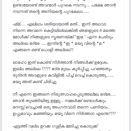
ഉണ്ടായോണ്ട് അവന്മാർ പുറകെ നടന്നു…. പക്ഷേ ഞാൻ
നടന്നത് തന്റെ അനിയന്റെ പുറകേലാ……
ഹ്മ്മ്….. എല്ലാം ശരിയായാൽ മതി… ഇനി അഥവാ
നിന്നെ അവനെ കെട്ടിയില്ലെങ്കിൽ ഞങളുടെ 4 മത്തെ
മോൾക്ക് നിങ്ങളുടെ സ്മരണയ്ക്ക് “ഇമ ” എന്ന പേരിടും
അല്ലെ ഭദ്രേ ……ഇന്ദ്രന്റ *ഇ * മയൂ വിന്റെ *മ *
എങ്ങനെ ഒണ്ട് പൊളി അല്ലെ??
ഓഹോ ഇത് കൊണ്ട് നിർത്താൻ നിങ്ങൾക്ക് ഉദ്ദേശം
ഇല്ല അല്ലെ ????? ഭദ്ര മുഖം കൂർപ്പിച്ചു പറഞ്ഞതും
രുദ്രൻ അവളുടെ കവിളിൽ പിച്ച് വെച്ച് കൊടുത്തു…….
മയൂ അത് കണ്ട് ചിരിച്ചു.
നീ എന്നെ ഇങ്ങനെ നിരുത്സാഹപ്പെടുത്തല്ലേ ഭദ്രേ…..
ഞാൻ തുടങ്ങിയിട്ടേ ഉള്ളു… നമ്മൾക്ക് രണ്ടാൾക്കും
മനസ്സ് വെച്ചാൽ ഒരു അംഗനവാടി തന്നെ പണിയാം..
ഉപ്പുമാവും കഞ്ഞിയും മയൂ വിനെ നിർത്താo എന്തെ????
ഏട്ടത്തി വല്ല ഉറക്ക ഗുളിക മേടിച്ചു കൊടുക്ക്