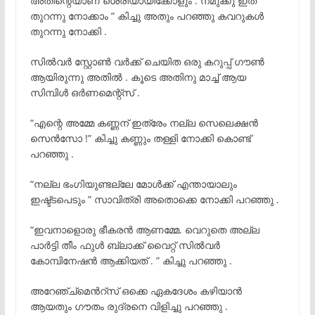
അതിന്റെയാണ് ശെരിയായിക്കോളും . നമുക്കു ഇത്
തുറന്നു നോക്കാം ” കിച്ചു അതും പറഞ്ഞു കവറുകൾ
തുറന്നു നോക്കി .
സിൽവർ സ്റ്റോൺ വർക്ക് ചെയിത ഒരു കറുപ്പ് ഗൗൺ
ആയിരുന്നു അതിൽ . കൂടെ അതിനു മാച്ച് ആയ
സിമ്പിൾ ഒർണമെന്റ്സ് .
“എന്റെ അമ്മേ കണ്ണന് ഇത്രേം നല്ല സെലെക്ഷൻ
സെൻസോ !” കിച്ചു കണ്ണും തള്ളി നോക്കി കൊണ്ട്
പറഞ്ഞു .
“നല്ല ഭംഗിയുണ്ടല്ലേ മോൾക്ക് എന്തായാലും
ഇഷ്ട്ടപെടും ” സാവിത്രി അതൊക്കെ നോക്കി പറഞ്ഞു .
“ഇവനാളൊരു ഭീകരൻ ആണമ്മേ. വെറുതെ അല്ല
പാർട്ടി തീം ഫുൾ ബ്ലാക്ക് വൈറ്റ് സിൽവർ
കോമ്പിനേഷൻ ആക്കിയത് . ” കിച്ചു പറഞ്ഞു .
അറേഞ്ച്മെൻറ്സ് ഒക്കെ ഏകദേശം കഴിയാൻ
ആയതും ഗൗതം രുദ്രനെ വിളിച്ചു പറഞ്ഞു .