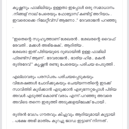
കൃഷ്ണനും ഫാമിലിയും ഉള്ളതാ ഇപ്പോൾ ഒരു സമാധാനം
.നിങ്ങള് നാല് പേരെയും ഫോട്ടോസ് കണ്ടിട്ട് അറിയാം .
ഇവരൊക്കെ റിലേറ്റീവ്സ് ആണോ .” ദേവരാജൻ പറഞ്ഞു
.
“ഇതെന്റെ സുഹൃത്താണ് ശേഖരൻ . ശേഖരന്റെ വൈഫ്
രേവതി . മക്കൾ അഭിഷേക് , ആദിത്യ .
ശേഖരാ ഇത് പ്രിയയുടെ ദുബായിൽ ഉള്ള ഫാമിലി
ഫ്രണ്ട്‌സ് ആണ് . ദേവരാജൻ , ഭാര്യ ഹിമ , മകൻ
രുദ്രദേവ് ” കൃഷ്ണൻ രണ്ടു പേരെയും പരിചയ പെടുത്തി .
എല്ലാവരും പരസ്പരം പരിചയപ്പെടുകയും
വിശേഷങ്ങൾ ചോദിക്കുകയും ചെയ്യന്നതിന്റെ ഇടക്ക്
സാവിത്രി കുടിക്കാൻ എടുക്കാൻ എഴുന്നേറ്റപ്പോൾ പ്രിയ
അവൾ എടുത്ത് കൊണ്ട് വരാം എന്ന് പറഞ്ഞു അവരെ
അവിടെ തന്നെ ഇരുത്തി അടുക്കളയിലേക്ക് പോയി .
രുദ്രൻ വേഗം ഗൗതവും കിച്ചുവും ആദിയുമായി കൂട്ടായി
. പക്ഷേ അഭി മാത്രം കുറച്ചു ജാഡ ഇട്ടാണ് നിന്നത് .