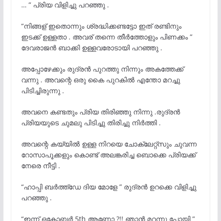
… ” പ്രിയ വിളിച്ചു പറഞ്ഞു .
“നിങ്ങള് ഇതൊന്നും ശ്രദ്ധിക്കണ്ടട്ടോ ഇത് രണ്ടിനും
ഇടക്ക് ഉള്ളതാ . അവര് തന്നെ തീർത്തോളും പിണക്കം ”
ദേവരാജൻ ബാക്കി ഉള്ളവരോടായി പറഞ്ഞു .
അപ്പോഴേക്കും രുദ്രൻ പുറത്തു നിന്നും അകത്തേക്ക്
വന്നു . അവന്റെ ഒരു കൈ പുറകിൽ എന്തോ മറച്ചു
പിടിച്ചിരുന്നു .
അവനെ കണ്ടതും പ്രിയ തിരിഞ്ഞു നിന്നു .രുദ്രൻ
പ്രിയയുടെ ചുമലു പിടിച്ചു തിരിച്ചു നിർത്തി .
അവന്റെ കയ്യിൽ ഉള്ള നിറയെ ചോക്ലേറ്റ്സും ചുവന്ന
റോസാപൂക്കളും കൊണ്ട് അലങ്കരിച്ച ബൊക്കെ പ്രിയക്ക്
നേരെ നീട്ടി .
“ഹാപ്പി ബർത്ത്ഡേ ദിയ മോളേ ” രുദ്രൻ ഉറക്കെ വിളിച്ചു
പറഞ്ഞു .
“ഇന്ന് ഒക്ടോബർ 5th ആണോ ?!! ഞാൻ മറന്നു പോയി ”