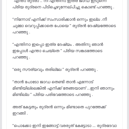
“എന്താ രുദ്രാ .. നീ എന്തിനാ ഇത്ര ജാഡ ഇടുന്നെ ”
പ്രിയ രുദ്രനെ പിടിച്ചെഴുന്നേല്പിച്ചു കൊണ്ട് പറഞ്ഞു .
“നിന്നോട് എനിക്ക് സംസാരിക്കാൻ ഒന്നും ഇല്ല .നീ
ചുമ്മാ വെറുപ്പിക്കാതെ പോയെ ” രുദ്രൻ ദേഷ്യത്തോടെ
പറഞ്ഞു .
“എന്തിനാ ഇപ്പൊ ഇത്ര ദേഷ്യം . അതിനു ഞാൻ
ഇപ്പോൾ എന്താ ചെയ്തെ ” പ്രിയ സങ്കടത്തോടെ
പറഞ്ഞു .
“ഒരു സൗര്യവും തരില്ലേ ” രുദ്രൻ പറഞ്ഞു .
“താൻ പോടോ ജാഡ തെണ്ടി താൻ എന്നോട്
മിണ്ടിയില്ലെങ്കിൽ എനിക്ക് തേങ്ങയാണ് …ഇനി ഞാനും
മിണ്ടില്ല ” പ്രിയ പരിഭവത്തോടെ പറഞ്ഞു .
അത് കേട്ടതും രുദ്രൻ ഒന്നും മിണ്ടാതെ പുറത്തേക്ക്
ഇറങ്ങി .
“പൊക്കോ ഇനി ഇങ്ങോട്ട് വരരുത് കേട്ടോടാ … രുദ്രദേവാ