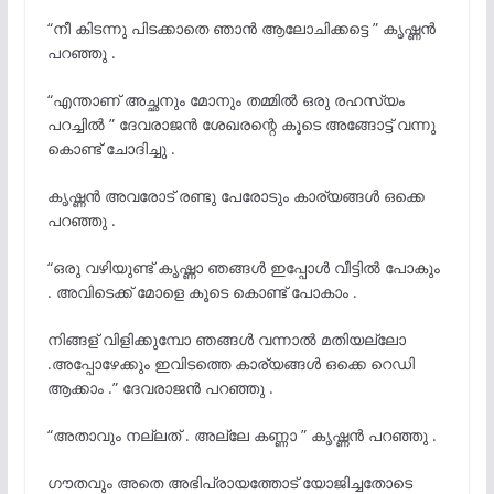
“നീ കിടന്നു പിടക്കാതെ ഞാൻ ആലോചിക്കട്ടെ ” കൃഷ്ണൻ
പറഞ്ഞു .
“എന്താണ് അച്ഛനും മോനും തമ്മിൽ ഒരു രഹസ്യം
പറച്ചിൽ ” ദേവരാജൻ ശേഖരന്റെ കൂടെ അങ്ങോട്ട് വന്നു
കൊണ്ട് ചോദിച്ചു .
കൃഷ്ണൻ അവരോട് രണ്ടു പേരോടും കാര്യങ്ങൾ ഒക്കെ
പറഞ്ഞു .
“ഒരു വഴിയുണ്ട് കൃഷ്ണാ ഞങ്ങൾ ഇപ്പോൾ വീട്ടിൽ പോകും
. അവിടെക്ക് മോളെ കൂടെ കൊണ്ട് പോകാം .
നിങ്ങള് വിളിക്കുമ്പോ ഞങ്ങൾ വന്നാൽ മതിയല്ലോ
.അപ്പോഴേക്കും ഇവിടത്തെ കാര്യങ്ങൾ ഒക്കെ റെഡി
ആക്കാം .” ദേവരാജൻ പറഞ്ഞു .
“അതാവും നല്ലത് . അല്ലേ കണ്ണാ ” കൃഷ്ണൻ പറഞ്ഞു .
ഗൗതവും അതെ അഭിപ്രായത്തോട് യോജിച്ചതോടെ