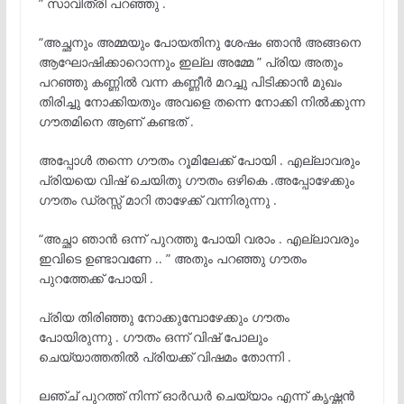
” സാവിത്രി പറഞ്ഞു .
“അച്ഛനും അമ്മയും പോയതിനു ശേഷം ഞാൻ അങ്ങനെ
ആഘോഷിക്കാറൊന്നും ഇല്ല അമ്മേ ” പ്രിയ അതും
പറഞ്ഞു കണ്ണിൽ വന്ന കണ്ണീർ മറച്ചു പിടിക്കാൻ മുഖം
തിരിച്ചു നോക്കിയതും അവളെ തന്നെ നോക്കി നിൽക്കുന്ന
ഗൗതമിനെ ആണ് കണ്ടത് .
അപ്പോൾ തന്നെ ഗൗതം റൂമിലേക്ക് പോയി . എല്ലാവരും
പ്രിയയെ വിഷ് ചെയിതു ഗൗതം ഒഴികെ .അപ്പോഴേക്കും
ഗൗതം ഡ്രസ്സ് മാറി താഴേക്ക് വന്നിരുന്നു .
“അച്ഛാ ഞാൻ ഒന്ന് പുറത്തു പോയി വരാം . എല്ലാവരും
ഇവിടെ ഉണ്ടാവണേ .. ” അതും പറഞ്ഞു ഗൗതം
പുറത്തേക്ക് പോയി .
പ്രിയ തിരിഞ്ഞു നോക്കുമ്പോഴേക്കും ഗൗതം
പോയിരുന്നു . ഗൗതം ഒന്ന് വിഷ് പോലും
ചെയ്യാത്തതിൽ പ്രിയക്ക് വിഷമം തോന്നി .
ലഞ്ച് പുറത്ത് നിന്ന് ഓർഡർ ചെയ്‌യാം എന്ന് കൃഷ്ണൻ