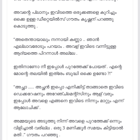
അവന്റെ പ്ലാനും ഇവിടത്തെ ഒരുക്കങ്ങളെ കുറിച്ചും
ഒക്കെ ഉള്ള ഡീറ്റെയിൽസ് ഗൗതം കൃഷ്ണന് പറഞ്ഞു
കൊടുത്തു .
“അതെന്തായാലും നന്നായി കണ്ണാ .. ഞാൻ
എല്ലാവരോടും പറയാം . അവള് ഇവിടെ വന്നിട്ടുള്ള
ആദ്യത്തെ പിറന്നാൾ അല്ലേ .
ഇതിനാണോ നീ ഇപ്പോൾ പുറത്തേക്ക് പോയത് . എന്റെ
മോന്റെ തലയിൽ ഇത്രേം ബുദ്ധി ഒക്കെ ഉണ്ടോ ?!”
“അച്ഛാ ….. അച്ഛൻ ഇപ്പൊ എനിക്കിട്ട് താങ്ങാതെ ഇവിടെ
ഡെക്കറേഷനും അറേഞ്ച്മെന്റ്‌സിനും ആള് വരും
ഇപ്പോൾ അവളെ എങ്ങനെ ഇവിടെ നിന്നും മാറ്റും എന്ന്
ആലോചിക്ക് .
അമ്മയുടെ അടുത്തു നിന്ന് അവളെ പുറത്തേക്ക് ഒന്നും
വിളിച്ചാൽ വരില്ല . ഒരു 3 മണിക്കൂർ സമയം കിട്ടിയാൽ
മതി .” ഗൗതം പറഞ്ഞു .