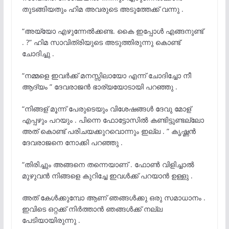
തുടങ്ങിയതും ഹിമ അവരുടെ അടുത്തേക്ക് വന്നു .
“അയ്യോ എഴുന്നേൽക്കണ്ട. കൈ ഇപ്പോൾ എങ്ങനുണ്ട്
. ?” ഹിമ സാവിത്രിയുടെ അടുത്തിരുന്നു കൊണ്ട്
ചോദിച്ചു .
“നമ്മളെ ഇവർക്ക് മനസ്സിലായോ എന്ന് ചോദിച്ചോ നീ
ആദ്യം ” ദേവരാജൻ ഭാര്യയോടായി പറഞ്ഞു .
“നിങ്ങള് മൂന്ന് പേരുടെയും വിശേഷങ്ങൾ ദേവു മോള്
എപ്പഴും പറയും . പിന്നെ ഫോട്ടോസിൽ കണ്ടിട്ടുണ്ടല്ലോ
അത് കൊണ്ട് പരിചയക്കുറവൊന്നും ഇല്ല . ” കൃഷ്ണൻ
ദേവരാജനെ നോക്കി പറഞ്ഞു .
“തിരിച്ചും അങ്ങനെ തന്നെയാണ് . ഫോൺ വിളിച്ചാൽ
മുഴുവൻ നിങ്ങളെ കുറിച്ചേ ഇവൾക്ക് പറയാൻ ഉള്ളു .
അത് കേൾക്കുമ്പോ ആണ് ഞങ്ങൾക്കു ഒരു സമാധാനം .
ഇവിടെ ഒറ്റക്ക് നിർത്താൻ ഞങ്ങൾക്ക് നല്ല
പേടിയായിരുന്നു .