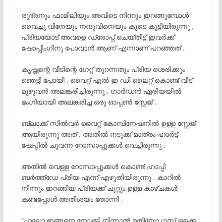
രുദ്രനും ഫാമിലിയും അവിടെ നിന്നും ഇറങ്ങുമ്പോൾ
വൈച്ചു വിനേയും നന്ദുവിനെയും കൂടെ കൂട്ടിയിരുന്നു .
പ്രിയയോട് അവളെ ഡ്രോപ്പ് ചെയ്തിട്ട് ഇവർക്ക്
ഷോപ്പിംഗിനു പോവാൻ ആണ് എന്നാണ് പറഞ്ഞത് .
കൃഷ്ണന്റെ വീടിന്റെ ഗേറ്റ് തുറന്നതും പ്രിയ ശെരിക്കും
ഞെട്ടി പോയി . വൈറ്റ് എൽ ഇ ഡി ലൈറ്റ് കൊണ്ട് വീട്
മുഴുവൻ അലങ്കരിച്ചിരുന്നു . ഗാർഡൻ ഏരിയയിൽ
ഭംഗിയായി അലങ്കരിച്ച ഒരു ഓപ്പൺ സ്റ്റേജ് .
ബ്ലാക്ക് സിൽവർ വൈറ്റ് കോമ്പിനേഷനിൽ ഉള്ള സ്റ്റേജ്
ആയിരുന്നു അത് . അതിൽ നടുക്ക് മാത്രം ഹാർട്ട്
ഷേപ്പിൽ ചുവന്ന റോസാപ്പൂക്കൾ വെച്ചിരുന്നു .
അതിൽ വെള്ള റോസാപ്പൂക്കൾ കൊണ്ട് ഹാപ്പി
ബർത്ത്ഡേ പ്രിയ എന്ന് എഴുതിയിരുന്നു . കാറിൽ
നിന്നും ഇറങ്ങിയ പ്രിയക്ക് ചുറ്റും ഉള്ള കാഴ്ചകൾ
കണ്ടപ്പോൾ അതിശയം തോന്നി .
“ഹലോ ഇങ്ങനെ നോക്കി നിന്നാൽ മതിയോ ഗസ്റ്റ് ഒക്കെ