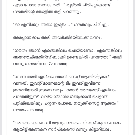
എടാ പോടാ ബന്ധം മതി . ” രുദ്രൻ ചിരിച്ചുകൊണ്ട്
ഗൗതമിന്റെ തോളിൽ തട്ടി പറഞ്ഞു .
“ഓ എനിക്കും അതാ ഇഷ്ട്ടം .. ” ഗൗതവും ചിരിച്ചു .
അപ്പോഴേക്കും അഭി അവർക്കിടയിലേക്ക് വന്നു .
“ഗൗതം ഞാൻ എന്തെങ്കിലും ചെയ്യണോ . എന്തെങ്കിലും
അറേഞ്ച്മെൻറ്സ് ബാക്കി ഉണ്ടെങ്കിൽ പറഞ്ഞോ ” അഭി
വന്നു ഗൗതമിനോട് പറഞ്ഞു .
“വേണ്ട അഭി എല്ലാം ഞാൻ സെറ്റ് ആക്കിയിട്ടാണ്
വന്നത് . ഇവന്റ് മാനേജ്‌മന്റ് ടീം ഇവര് ഇവിടന്ന്
ഇറങ്ങിയാൽ ഉടനെ വരും . ഞാൻ അവരോട് എല്ലാം
പറഞ്ഞിട്ടുണ്ട് .വല്യ ഗ്രാൻഡ് ആക്കാൻ പെട്ടന്ന്
പറ്റില്ലെങ്കിലും പറ്റുന്ന പോലെ നമുക്ക് സെറ്റ് ആക്കാം ”
ഗൗതം പറഞ്ഞു .
“അതൊക്കെ റെഡി ആവും ഗൗതം . ദിയക്ക് കുറെ കാലം
ആയിട്ട് അങ്ങനെ സർപ്രൈസ് ഒന്നും കിട്ടാറില്ല .