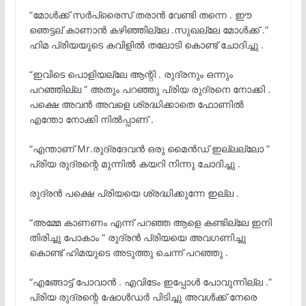
“മോൾക്ക് സർപ്രൈസ് തരാൻ വേണ്ടി തന്നെ . ഈ
ഞെട്ടല് കാണാൻ കഴിഞ്ഞില്ലേ .സുഖല്ലേ മോൾക്ക് .”
ഹിമ പ്രിയയുടെ കവിളിൽ തലോടി കൊണ്ട് ചോദിച്ചു .
“ഇവിടെ പൊളിയല്ലേ ആന്റി . രുദ്രനും ഒന്നും
പറഞ്ഞില്ല ” അതും പറഞ്ഞു പ്രിയ രുദ്രനെ നോക്കി .
പക്ഷെ അവൻ അവളെ ശ്രദ്ധിക്കാതെ ഫോണിൽ
എന്തോ നോക്കി നിൽപ്പാണ് .
“എന്താണ് Mr.രുദ്രദേവൻ ഒരു മൈൻഡ് ഇല്ലല്ലോ ”
പ്രിയ രുദ്രന്റെ മുന്നിൽ കയറി നിന്നു ചോദിച്ചു .
രുദ്രൻ പക്ഷെ പ്രിയയെ ശ്രദ്ധിക്കുന്നേ ഇല്ല .
“അമ്മേ കാണണം എന്ന് പറഞ്ഞ ആളെ കണ്ടില്ലേ ഇനി
തിരിച്ചു പോകാം ” രുദ്രൻ പ്രിയയെ അവഗണിച്ചു
കൊണ്ട് ഹിമയുടെ അടുത്തു ചെന്ന് പറഞ്ഞു .
“എങ്ങോട്ട് പോവാൻ . എവിടേം ഇപ്പോൾ പോവുന്നില്ല .”
പ്രിയ രുദ്രന്റെ ഷോൾഡർ പിടിച്ചു അവൾക്ക് നേരെ