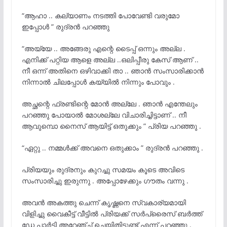
“ആഹാ .. കല്യാണം നടത്തി പോവേണ്ടി വരുമോ
ഇപ്പോൾ ” രുദ്രൻ പറഞ്ഞു
“അയ്യേ .. അങ്ങേരു എന്റെ ടൈപ്പ് ഒന്നും അല്ല .
എനിക്ക് പറ്റിയ ആളെ അല്ല ..ഒലിപ്പീരു കേസ് ആണ് ..
നീ ഒന്ന് അതിനെ ഒഴിവാക്കി താ .. ഞാൻ സംസാരിക്കാൻ
നിന്നാൽ ചിലപ്പോൾ കയ്യിൽ നിന്നും പോവും .
അച്ഛന്റെ ഫ്രണ്ടിന്റെ മോൻ അല്ലേ . ഞാൻ എന്തേലും
പറഞ്ഞു പോയാൽ മോശല്ലേ വിചാരിച്ചിട്ടാണ് .. നീ
ആവുമ്പൊ നൈസ് ആയിട്ട് ഒതുക്കും ” പ്രിയ പറഞ്ഞു .
“ഏറ്റു .. നമ്മൾക്ക് അവനെ ഒതുക്കാം ” രുദ്രൻ പറഞ്ഞു .
പ്രിയയും രുദ്രനും കുറച്ചു സമയം കൂടെ അവിടെ
സംസാരിച്ചു ഇരുന്നു . അപ്പോഴേക്കും ഗൗതം വന്നു .
അവൻ അകത്തു ചെന്ന് കൃഷ്ണനെ സ്വകാര്യമായി
വിളിച്ചു വൈകീട്ട് വീട്ടിൽ പ്രിയക്ക് സർപ്രൈസ് ബർത്ത്
ഡേ പാർട്ടി അറേഞ്ച് ചെയിതിട്ടുണ്ട് എന്ന് പറഞ്ഞു .