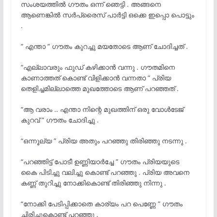
സംശയത്തിൽ ഗൗതം ഒന്ന് ഞെട്ടി . അങ്ങനെ
ആണെങ്കിൽ സർപ്രൈസ് പാർട്ടി ഒക്കെ ഇപ്പൊ പൊട്ടും
.
” എന്താ ” ഗൗതം കുറച്ചു മയതോടെ ആണ് ചോദിച്ചത് .
“എല്ലാവരും ഫുഡ് കഴിക്കാൻ വന്നു . ഗൗതമിനെ
കാണാത്തത് കൊണ്ട് വിളിക്കാൻ വന്നതാ ” പ്രിയ
തെളിച്ചമില്ലാത്തെ മുഖത്തോടെ ആണ് പറഞ്ഞത് .
“ആ വരാം .. എന്താ നിന്റെ മുഖത്തിന് ഒരു വോൾടേജ്
കുറവ് ” ഗൗതം ചോദിച്ചു .
“ഒന്നൂല്യ ” പ്രിയ അതും പറഞ്ഞു തിരിഞ്ഞു നടന്നു .
“പറഞ്ഞിട്ട് പോടീ ഉണ്ണിയാർച്ചേ ” ഗൗതം പ്രിയയുടെ
കൈ പിടിച്ചു വലിച്ചു കൊണ്ട് പറഞ്ഞു . പ്രിയ അവനെ
കണ്ണ് തുറിച്ചു നോക്കികൊണ്ട് തിരിഞ്ഞു നിന്നു .
“നോക്കി പേടിപ്പിക്കാതെ കാര്യം പറ പെണ്ണേ ” ഗൗതം
ചിരിച്ചുകൊണ്ട് പറഞ്ഞു .