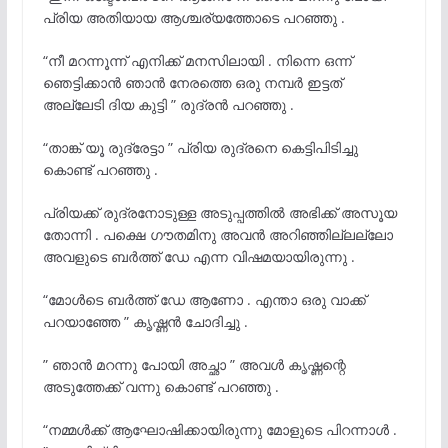
പ്രിയ അതിയായ ആശ്ചര്യത്തോടെ പറഞ്ഞു .
“നീ മറന്നൂന്ന് എനിക്ക് മനസിലായി . നിന്നെ ഒന്ന്
ഞെട്ടിക്കാൻ ഞാൻ നേരത്തെ ഒരു നമ്പർ ഇട്ടത്
അല്ലേടി ദിയ കുട്ടി ” രുദ്രൻ പറഞ്ഞു .
“താങ്ക് യൂ രുദ്രേട്ടാ ” പ്രിയ രുദ്രനെ കെട്ടിപിടിച്ചു
കൊണ്ട് പറഞ്ഞു .
പ്രിയക്ക് രുദ്രനോടുള്ള അടുപ്പത്തിൽ അഭിക്ക് അസൂയ
തോന്നി . പക്ഷെ ഗൗതമിനു അവൻ അറിഞ്ഞില്ലല്ലോ
അവളുടെ ബർത്ത് ഡേ എന്ന വിഷമയായിരുന്നു .
“മോൾടെ ബർത്ത് ഡേ ആണോ . എന്താ ഒരു വാക്ക്
പറയാഞ്ഞേ ” കൃഷ്ണൻ ചോദിച്ചു .
” ഞാൻ മറന്നു പോയി അച്ഛാ ” അവൾ കൃഷ്ണന്റെ
അടുത്തേക്ക് വന്നു കൊണ്ട് പറഞ്ഞു .
“നമ്മൾക്ക് ആഘോഷിക്കായിരുന്നു മോളുടെ പിറന്നാൾ .