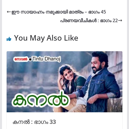
ഈ സായാഹ്നം നമുക്കായി മാത്രം – ഭാഗം 45
പ്രണയവീചികൾ : ഭാഗം 22
You May Also Like
കനൽ : ഭാഗം 33