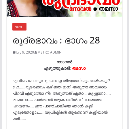
NOVEL
രുദ്രഭാവം : ഭാഗം 28
July 9, 2020
METRO ADMIN
നോവൽ
എഴുത്തുകാരി:
തമസാ
എവിടെ പോകുന്നു കൊച്ചു തിരുമേനിയും ഭാര്യയും?
ഹേ……രുദ്രഭാവം കഴിഞ്ഞ് ഇനി അടുത്ത അവതാര
പിറവി എടുത്തോ നീ? അടുത്തത് ഏതാ… കൃഷ്ണനോ…..
രാമനോ….. പാർത്ഥൻ ആണെങ്കിൽ നീ നേരത്തേ
പറയണം…. ഈ പാഞ്ചാലിയെ ഞാൻ കൂടി
എടുത്തോളാം….. യുധിഷ്ഠിരൻ ആണെന്ന് കൂട്ടിയാൽ
മതി……