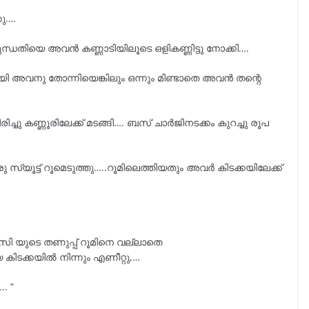
ു….
രുന്ധതിയെ അവൻ കണ്ണാടിയിലൂടെ ഒളികണ്ണിട്ടു നോക്കി….
ി അവനു തോന്നിയെങ്കിലും ഒന്നും മിണ്ടാതെ അവൻ തന്റെ
ു കണ്ണൂരിലേക്ക് മടങ്ങി…. ബസ് ചാർജിനടക്കം കുറച്ചു രൂപ
ൂട്ട് റൂമെടുത്തു…..റൂമിലെത്തിയതും അവർ കിടക്കയിലേക്ക്
സി യുടെ തണുപ്പ് റൂമിനെ വല്ലാതെ
 കിടക്കയിൽ നിന്നും എണീറ്റു,…
. ”