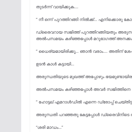
തുടർന്ന് വായിക്കുക….
” നീ ഒന്ന് പുറത്തിറങ്ങി നിൽക്ക്… എനിക്കൊരു
ഡ്രൈവറായ സജിത്ത് പുറത്തിറങ്ങിയതും അരു
അൽപസമയം കഴിഞ്ഞപ്പോൾ മറുഭാഗത്ത് അനക്കം
” ധൈര്യമായിരിക്കൂ… ഞാൻ വരാം…. അതിന് ശേഷം 
ഉടൻ കാൾ കട്ടായി…
അരുന്ധതിയുടെ മുഖത്ത് അപ്പോഴും ഭയമുണ്ടായിര
അൽപസമയം കഴിഞ്ഞപ്പോൾ അവർ സജിത്തിനെ വിളിച
” ഹോട്ടല് എമറാൾഡിൽ എന്നെ ഡ്രോപ്പ് ചെയ്തിട്ടു 
അരുന്ധതി പറഞ്ഞതു കേട്ടപ്പോൾ ഡ്രൈവിനിടെ 
“ശരി മാഡം…”