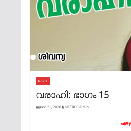
NOVEL
വരാഹി: ഭാഗം 15
June 21, 2020
METRO ADMIN
എ
ഴു