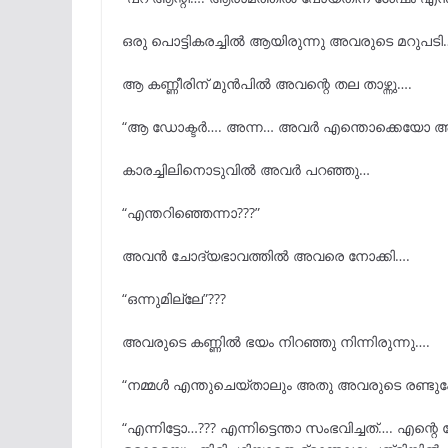
ഒരു പൊട്ടികരച്ചിൽ ആയിരുന്നു അവരുടെ മറുപടി
ആ കണ്ണീരിന് മുൻപിൽ അവന്റെ തല താഴ്ന്നു….
“ആ ഡോക്ടർ…. അന്ന… അവർ എന്തൊക്കെയോ അറിഞ
കാരച്ചിലിനൊടുവിൽ അവർ പറഞ്ഞു…
“എന്തറിഞ്ഞെന്നാ???”
അവൻ ചോദ്യഭാവത്തിൽ അവരെ നോക്കി….
“ഒന്നുമില്ലേ”???
അവരുടെ കണ്ണിൽ ഭയം നിറഞ്ഞു നിന്നിരുന്നു….
“നമ്മൾ എന്തുചെയ്താലും അതു അവരുടെ രണ്ടുപേര
“എന്നിട്ടോ…??? എന്നിട്ടെന്താ സംഭവിച്ചത്…. എ