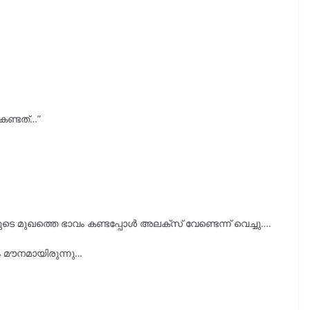
കണ്ടത്…”
െ മുഖത്തെ ഭാവം കണ്ടപ്പോൾ അലക്സ് വേണ്ടെന്ന് വെച്ചു….
ം മൗനമായിരുന്നു…