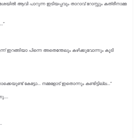
ശയിൽ ആവി പാറുന്ന ഇടിയപ്പവും താറാവ് റോസ്റ്റും കത്രീനാമ്മ
ീ…”
്ന് ഇറങ്ങിയാ പിന്നെ അതെന്തേലും കഴിക്കുവോന്നും കൂടി
്കെയുണ്ട് കേട്ടോ… നമ്മളോട് ഇതൊന്നും കണ്ടിട്ടില്ല…”
നു….
.