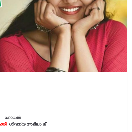
നോവൽ
ാരി:
ശിവന്യ അഭിലാഷ്