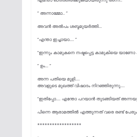
” അന്നാമ്മോ.. ”
അവൻ അൽപം ശബ്ദമുയർത്തി…
“എന്താ ഇച്ചായാ…. ”
“ഇന്നും കാമുകനെ നഷ്ടപ്പെട്ട കാമുകിയെ യാണോ 
” ഉം… ”
അന്ന പതിയെ മൂളി….
അവളുടെ മുഖത്ത് വിഷാദം നിറഞ്ഞിരുന്നു….
“ഇതിപ്പോ…. എന്തോ പറയാൻ തുടങ്ങിയത് അന്നയുട
പിന്നെ ആരാമത്തിൽ എത്തുന്നത് വരെ രണ്ട് പേരു
******************