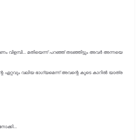
ം വിളമ്പി… മതിയെന്ന് പറഞ്ഞ് തടഞ്ഞിട്ടും അവർ അന്നയെ
െ ഏറ്റവും വലിയ ഭാഗ്യമെന്ന് അവന്റെ കൂടെ കാറിൽ യാത്ര
നോക്കി…