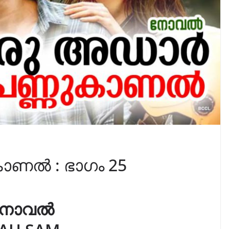
ാണൽ : ഭാഗം 25
നോവൽ