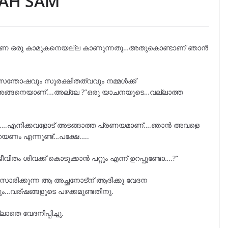
ZAH SAM
 ഒരു കാമുകനെയല്ല കാണുന്നതു…അതുകൊണ്ടാണ് ഞാൻ
 സന്തോഷവും സുരക്ഷിതത്വവും നമ്മൾക്ക്
ം അങ്ങനെയാണ്….അല്ലേ ?”ഒരു യാചനയുടെ…വല്ലാത്ത
നാ….എനിക്കവളോട് അടങ്ങാത്ത പ്രണയമാണ്….ഞാൻ അവളെ
യണം എന്നുണ്ട്…പക്ഷേ…..
തം ശിവക്ക് കൊടുക്കാൻ പറ്റും എന്ന് ഉറപ്പുണ്ടോ….?”
സാരിക്കുന്ന ആ അച്ഛനോട്ന് ആദിക്കു വേദന
ം…വര്ഷങ്ങളുടെ പഴക്കമുണ്ടതിനു.
തെ വേദനിപ്പിച്ചു.