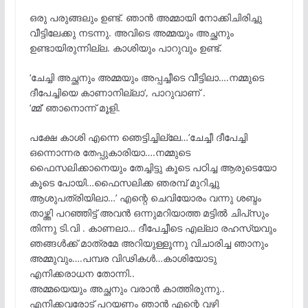
ഒരു പരുങ്ങലും ഉണ്ട്. ഞാൻ അമ്മായി നോക്കിചിരിച്ചു
വീട്ടിലേക്കു നടന്നു. അവിടെ അമ്മയും അച്ഛനും
ഉണ്ടായിരുന്നില്ല. കാശിയും പാറുവും ഉണ്ട്.
‘ചേച്ചി അച്ഛനും അമ്മയും അപ്പച്ചീടെ വീട്ടിലാ….നമ്മുടെ
ദീപേച്ചിയെ കാണാനില്ലാ’, പാറുവാണ് .
‘മ്മ്’ ഞാനൊന്ന് മൂളി.
പക്ഷേ കാശി എന്നെ ഞെട്ടിച്ചില്ലേ…’ചേച്ചീ ദീപേച്ചി
ഒന്നൊന്നര തേപ്പുകാരിയാ….നമ്മുടെ
ഫൈസലിക്കാനെയും തേച്ചിട്ടു കൂടെ പഠിച്ച ആരുടെയോ
കൂടെ പോയി…ഫൈസലിക്ക ഞരമ്പ് മുറിച്ചു
ആശുപത്രിയിലാ…’ എന്റെ ചെവിയോരം വന്നു ശബ്ദം
താഴ്ത്തി പറഞ്ഞിട്ട് അവൻ ഒന്നുമറിയാത്ത മട്ടിൽ ചിപ്‌സും
തിന്നു ടി.വി . കാണലാ… ദീപേച്ചീടെ എല്ലാ രഹസ്യവും
ഞങ്ങൾക്ക് മാത്രമേ അറിയുള്ളൂന്നു വിചാരിച്ച ഞാനും
അമ്മുവും….പമ്പര വിഢികൾ…കാശിയോടു
എനിക്കരാധന തോന്നി..
അമ്മയെയും അച്ഛനും വരാൻ കാത്തിരുന്നു..
എനിക്കവരോട് പറയണം ഞാൻ എന്റെ വഴി