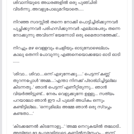
ശിവാനിയുടെ അധരങ്ങളിൽ ഒരു പുഞ്ചിരി
വിടർന്നു..അവളുപോലുമറിയാതെ…..
നിറഞ്ഞ സദസ്സിൽ തന്നെ നോക്കി പൊട്ടിച്ചിരിക്കുന്നവർ
പുച്ഛിക്കുന്നവർ പരിഹസിക്കുന്നവർ എല്ലാപേരും തന്നെ
നോക്കുന്നു അവിടന്ന് ഭയന്നോടി ഒരു മൈതാനത്തേക്ക്…
നിറച്ചും മഴ വെള്ളവും ചെളിയും ഓടുമ്പോഴെല്ലാം
കാലു തെന്നി പോവുന്നു എങ്ങനെയൊക്കയോ ഓടി ഓടി
……
‘ശിവാ… ശിവാ….ഒന്ന് എഴുന്നേക്കു…..’ പെട്ടന്ന് കണ്ണ്
തുറന്നപ്പോൾ ‘അമ്മ….’എന്താ നിനക്ക് പ്രാര്ഥിച്ചിട്ടല്ലേ
കിടന്നതു..’ ഞാൻ പെട്ടന്ന് എണീറ്റിരുന്നു… ഞാൻ
വിയർത്തിട്ടുണ്ട്… നേരം വെളുക്കുന്നേ ഉള്ളു… സത്യം
പറയാലോ ഞാൻ ഈ പി പുലരി അധികം ഒന്നും
കണ്ടിട്ടില്ലേ.. ‘ഒന്നുമില്ല അമ്മേ ഞാൻ ഒരു സ്വപ്നം
കണ്ടതാ….’
‘കിടക്കണേൽ കിടന്നോളു…’ ‘അമ്മ നെറുകയിൽ തലോടി..
അയ്യോ ദേ പോരാളിയുടെ കണ്ണിൽസ്‌നേഹം….ഇന്ന്