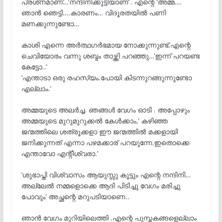
പ്രശ്‌നമാണ്…’നന്ദിനിക്കുട്ടിയാണ് . എന്റെ ‘അമ്മ….
ഞാൻ ഞെട്ടി….കാരണം… വിദൂരതയിൽ പണി
മണക്കുന്നുണ്ടോ…
കാശി എന്നെ അർത്ഥഗർഭമായ നോക്കുന്നുണ്ട്.എന്റെ
ചെവിയോരം വന്നു ശബ്ദം താഴ്ത്തി പറഞ്ഞു…’ഇന്ന് പറയണ്ട
കേട്ടോ..’
‘എന്താടാ ഒരു രഹസ്യം.പോയി കിടന്നുറങ്ങുന്നുണ്ടോ
എല്ലാം.’
അമ്മയുടെ അലർച്ച. ഞങ്ങൾ വേഗം ഓടി . അപ്പോഴും
അമ്മയുടെ മുറുമുറുക്കൽ കേൾക്കാം,’ കഴിഞ്ഞ
ജന്മത്തിലെ ശത്രൂക്കളാ ഈ ജന്മത്തിൽ മക്കളായി
ജനിക്കുന്നത് എന്നാ പഴമക്കാര് പറയുന്നേ.ഇതൊക്കെ
എന്താവോ എന്റീശ്വരാ.’
‘ശുഭാപ്തി വിശ്വാസം ആയുസ്സു കൂട്ടും എന്റെ നന്ദിനി…
അല്ലേൽ നമ്മളൊക്കെ ആദി പിടിച്ചു വേഗം മരിച്ചു
പോവും’ അച്ഛന്റെ മറുപടിയാണെ..
ഞാൻ വേഗം മുറിയിലെത്തി .എന്റെ പുസ്തകങ്ങളെല്ലാം