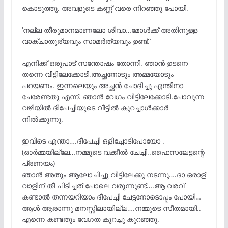
കൊടുത്തു. അവളുടെ കണ്ണ് വരെ നിറഞ്ഞു പോയി.
‘നല്ല തീരുമാനമാണലോ ശിവാ…മോൾക്ക് അതിനുള്ള
വാക്ചാതുര്യവും സാമർത്യവും ഉണ്ട്.’
എനിക്ക് ഒരുപാട് സന്തോഷം തോന്നി. ഞാൻ ഉടനെ
തന്നെ വീട്ടിലേക്കോടി.അച്ഛനോടും അമ്മയോടും
പറയണം. ഇന്നലെയും അച്ഛൻ ചോദിച്ചു എന്തിനാ
ചേരേണ്ടതു എന്ന്. ഞാൻ വേഗം വീട്ടിലേക്കോടി.പോവുന്ന
വഴിയിൽ ദീപേച്ചിയുടെ വീട്ടിൽ കുറച്ചാൾക്കാർ
നിൽക്കുന്നു.
ഇവിടെ എന്താ….ദീപേച്ചി ഒളിച്ചോടിപോയോ .
(ഓർമ്മയില്ലേ…നമ്മുടെ വക്കീൽ ചേച്ചി..ഫൈസലേട്ടന്റെ
പ്രണയം)
ഞാൻ അതും ആലോചിച്ചു വീട്ടിലേക്കു നടന്നു….ദാ ഒരാള്
വാളിന് തീ പിടിച്ചത് പോലെ വരുന്നുണ്ട്….ആ വരവ്
കണ്ടാൽ തന്നയറിയാം ദീപേച്ചി ചേട്ടനോടൊപ്പം പോയി…
ആൾ ആരാന്നു മനസ്സിലായില്ല….നമ്മുടെ സീതമായി..
എന്നെ കണ്ടതും വേഗത കുറച്ചു കുറഞ്ഞു.