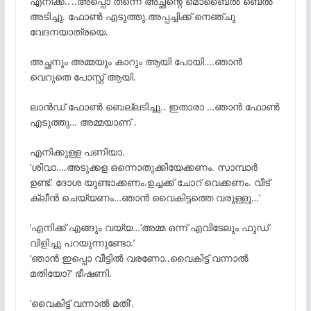
എനിക്ക്..’..അപ്പൊ തന്നെ അച്ഛന്റെ മൊബൈൽ ബെൽ
അടിച്ചു. ഫോൺ എടുത്തു.അപ്പച്ചിക്ക് നെഞ്ചു
വേദനയാത്രയെ.
അച്ഛനും അമ്മയും കാറും ആയി പോയി….ഞാൻ
വെറുതെ പോസ്റ്റ് ആയി.
ലാൻഡ് ഫോൺ ബെല്ലടിച്ചു.. ഇതാരാ …ഞാൻ ഫോൺ
എടുത്തു… അമ്മയാണ് .
എനിക്കുള്ള പണിയാ.
‘ശിവാ….അടുക്കള ഒന്നൊതുക്കിയേക്കണം. സാമ്പാർ
ഉണ്ട്. ദോശ യുണ്ടാക്കണം.ഉച്ചക്ക് ചോറ് വെക്കണം. വീട്
ക്ലീൻ ചെയ്യണം…ഞാൻ വൈകിട്ടത്തെ വരുള്ളൂ…’
‘എനിക്ക് എങ്ങും വയ്യ…’അമ്മ ഒന്ന് എവിടേലും ഫുഡ്
വിളിച്ചു പറയുന്നുണ്ടോ.’
‘ഞാൻ ഇപ്പൊ വീട്ടിൽ വരണോ..വൈകിട്ട് വന്നാൽ
മതിയോ?’ ഭീഷണി.
‘വൈകിട്ട് വന്നാൽ മതി’.