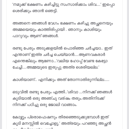
‘നമുക്ക് ഭക്ഷണം കഴിച്ചിട്ടു സംസാരിക്കാം ശിവ….’ ഇപ്പൊ
ശെരിക്കും ഞാൻ ഞെട്ടി.
അങ്ങനെ ഞങ്ങൾ വേഗം ഭക്ഷണം കഴിച്ചു അച്ഛനെയും
അമ്മയെയും കാത്തിരിപ്പായി . ഞാനും കാശിയും
പാറുവും ആണ് ഞങ്ങൾ.
രണ്ടു പേരും അടുക്കളയിൽ പൊരിഞ്ഞ ചർച്ചയാ.. ഇത്
എന്താണ് ഇത്ര ചർച്ച ചെയ്യാൻ….ആണവകരാർ
എന്തെങ്കിലും ആണോ…’വലിയ ഹോപ്പ് വേണ്ട കേട്ടോ
ചേച്ചി….അമ്മയുടെ ഇരുപ്പു അത്ര ശെരിയല്ല.’
കാശിയാണ്.. എനിക്കും അത് തോന്നാതിരുന്നില്ല…..
ഒടുവിൽ രണ്ടു പേരും എത്തി..’ശിവാ …നിനക്ക് ഞങ്ങൾ
കൂടിയാൽ ഒരു അഞ്ചു വര്ഷം തരും.അതിനിടക്ക്
നിനക്ക് പഠിച്ചു ഒരു ജോലി വാങ്ങാം.
കോഴ്സും പ്രൊഫെഷനും തിരഞ്ഞെടുക്കുമ്പോൾ ഇത്
കൂടി മനസ്സിൽ വെച്ചോളൂ.’ അത്രയും പറഞ്ഞു അച്ഛൻ