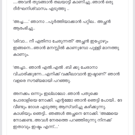
….അവൻ തുടങ്ങാൻ തലയാട്ടി കാണിച്ചു..ഞാൻ ഒരു
ദീർഘനിശ്വാസം എടുത്തു ..
‘അച്ച…..’ ഞാനാ ..പൂർത്തിയാക്കാൻ പറ്റില.. അച്ഛൻ
ആരംഭിച്ചു..
‘ശിവാ… നീ ഏതിനാ ചേരുന്നത്?’ അച്ഛൻ ഇപ്പോഴും
ഇങ്ങനെ…ഞാൻ മനസ്സിൽ കാണുമ്പോ പുള്ളി മാനത്തു
കാണും.
‘അച്ചാ.. ഞാൻ എൽ.എൽ .ബി ക്കു ചേരാനാ
വിചാരിക്കുന്നേ…എനിക്ക് വക്കീലാവാൻ ഇഷ്ടാണ്?’ ഞാൻ
വളരെ സൗമ്യമായി പറഞ്ഞു.
അനക്കം ഒന്നും ഇല്ലാലോ .ഞാൻ പതുക്കെ
പോരാളിയെ നോക്കി. എന്റമ്മോ ഞാൻ ഞെട്ടി പോയി.. ദേ
വീണ്ടും ദോശ എടുത്തു ആസ്വദിച്ചു കഴിക്കുന്നു.
കാശിയും ഞെട്ടി.. ഞങ്ങൾ അച്ഛനെ നോക്കി. ‘അമ്മയെ
നോക്കണ്ട..അവൾ നേരത്തെ പറഞ്ഞിരുന്നു നിനക്ക്
ഇതാവും ഇഷ്ടം എന്ന്….’