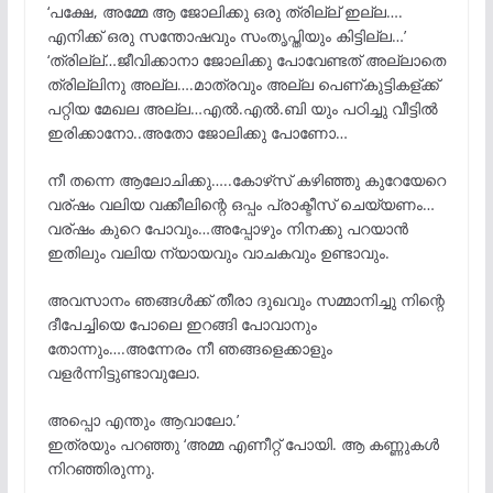
‘പക്ഷേ, അമ്മേ ആ ജോലിക്കു ഒരു ത്രില്ല് ഇല്ല….
എനിക്ക് ഒരു സന്തോഷവും സംതൃപ്തിയും കിട്ടില്ല…’
‘ത്രില്ല്…ജീവിക്കാനാ ജോലിക്കു പോവേണ്ടത് അല്ലാതെ
ത്രില്ലിനു അല്ല….മാത്രവും അല്ല പെണ്കുട്ടികള്ക്ക്
പറ്റിയ മേഖല അല്ല…എൽ.എൽ.ബി യും പഠിച്ചു വീട്ടിൽ
ഇരിക്കാനോ..അതോ ജോലിക്കു പോണോ…
നീ തന്നെ ആലോചിക്കു…..കോഴ്‌സ് കഴിഞ്ഞു കുറേയേറെ
വര്ഷം വലിയ വക്കീലിന്റെ ഒപ്പം പ്രാക്ടീസ് ചെയ്യണം…
വര്ഷം കുറെ പോവും…അപ്പോഴും നിനക്കു പറയാൻ
ഇതിലും വലിയ ന്യായവും വാചകവും ഉണ്ടാവും.
അവസാനം ഞങ്ങൾക്ക് തീരാ ദുഖവും സമ്മാനിച്ചു നിന്റെ
ദീപേച്ചിയെ പോലെ ഇറങ്ങി പോവാനും
തോന്നും….അന്നേരം നീ ഞങ്ങളെക്കാളും
വളർന്നിട്ടുണ്ടാവുലോ.
അപ്പൊ എന്തും ആവാലോ.’
ഇത്രയും പറഞ്ഞു ‘അമ്മ എണീറ്റ് പോയി. ആ കണ്ണുകൾ
നിറഞ്ഞിരുന്നു.