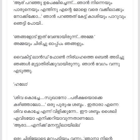
‘ആര് പറഞ്ഞു ഉപേക്ഷിച്ചെന്ന്….ഞാൻ നിന്നെയും
പാരുനെയും എന്തിനു എന്റെ മോളെ വരെ വക്കീലാക്കും
നോക്കിക്കോ…’ ഞാൻ പറഞ്ഞത് കേട്ട് കാശിയും പാറുവും
ഞെട്ടി പോയി..
‘ഞങ്ങളോട് ഇത് വേണ്ടായിരുന്ന്…അമ്മേ ‘
അമ്മയും ചിരിച്ചു ഓപ്പ്പം ഞങ്ങളും.
വൈകിട്ട് ലാൻഡ് ഫോൺ നിര്ധഹത്തെ ബെൽ അടിച്ചു
ഞങ്ങൾ മുട്ടാതിരിക്കുവായിരുന്നു. ഞാൻ വേഗം വന്നു
എടുത്തു.
‘ഹലോ’
‘ശിവ കൊച്ചേ….സുഖാനോ ..പരീക്ഷയൊക്കെ
കഴിഞ്ഞാലോ….’ ഒരു പുരുഷ ശബ്ദം . ഇതാരാ എന്നെ
ശിവ കൊച്ചേ എന്ന് വിളിക്കുന്നേ.. ഈ ശബ്ദം ശൈലി
എവിടയോ എനിക്കറിയാവുന്നതാണലോ.
‘ആരാ….എനിക്ക് മനസ്സിലായില്ല’
ഒരു ചിരിയോടെ മറുപടിയും വന്നു,.’ഞാനാ നിന്റെ