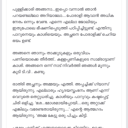
പുള്ളിക്കാരി അങ്ങനാ…ഇപ്പൊ വന്നാൽ ഞാൻ
പറയണ്ടല്ലോ അറിയാലോ….പോരാളി ആവാൻ അധിക
നേരം ഒന്നും വേണ്ട. എന്നെ എല്ലാ ജോലിയും
ഇതുപോലെ ഭീഷണിപ്പെടുത്തി പഠിപ്പിച്ചിട്ടുണ്ട്. എന്തിനു
പാറുനെയും കാശിയെയും. അച്ഛനെ പോരാളിക്ക് ചെറിയ
ഭയം ഉണ്ട്.
അങ്ങനെ ഞാനും താക്കൂടുകളും ഒരുവിധം
പണിയൊക്കെ തീർത്ത്.. കള്ളപ്പണികളുടെ സാമ്രാട്ടാണ്
കാശി. അങ്ങനെ ഒന്ന് നാട് നിവർത്തി ഞങ്ങൾ മൂന്നും
കൂടി ടി.വി . കണ്ടു.
രാത്രി അച്ഛനും അമ്മയും എത്തി. അപ്പച്ചിക്ക് ഗ്യാസ്
ആയിരുന്നു. എല്ലാരും ഹൃദയസ്തംഭനം ആണ് എന്ന്
വെറുതെ തെറ്റുധരിച്ചു. കാശിയും പാറുവും കഷ്ടപ്പെട്ട്
ചിരി ഒളിച്ചു. ‘ശേ…മോശമായിപ്പോയി….ഒരു അറ്റാക്ക്
എങ്കിലും വരേണ്ടതായിരുന്നു….’ എന്റെ ആത്മഗദം
ആയിരുന്നു. ‘അമ്മ കേട്ടു ഒരു പിച്ചും കിട്ടി.
പക്ഷേ എനിക്ക് എങ്ങനയൊക്കെ കിടന്നിട്ടും ഉറക്കം