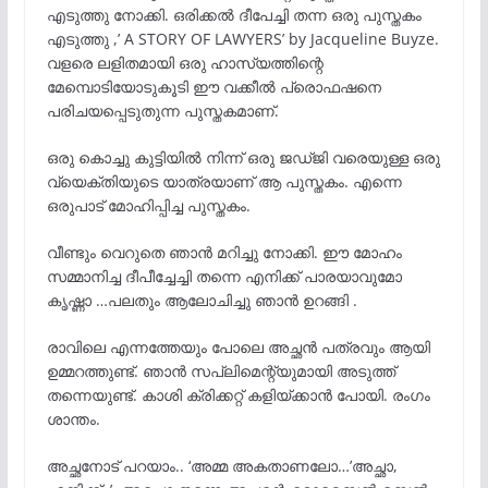
എടുത്തു നോക്കി. ഒരിക്കൽ ദീപേച്ചി തന്ന ഒരു പുസ്തകം
എടുത്തു ,’ A STORY OF LAWYERS’ by Jacqueline Buyze.
വളരെ ലളിതമായി ഒരു ഹാസ്യത്തിന്റെ
മേമ്പൊടിയോടുകൂടി ഈ വക്കീൽ പ്രൊഫഷനെ
പരിചയപ്പെടുതുന്ന പുസ്തകമാണ്.
ഒരു കൊച്ചു കുട്ടിയിൽ നിന്ന് ഒരു ജഡ്ജി വരെയുള്ള ഒരു
വ്യെക്തിയുടെ യാത്രയാണ് ആ പുസ്തകം. എന്നെ
ഒരുപാട് മോഹിപ്പിച്ച പുസ്തകം.
വീണ്ടും വെറുതെ ഞാൻ മറിച്ചു നോക്കി. ഈ മോഹം
സമ്മാനിച്ച ദീപീച്ചേച്ചി തന്നെ എനിക്ക് പാരയാവുമോ
കൃഷ്ണാ …പലതും ആലോചിച്ചു ഞാൻ ഉറങ്ങി .
രാവിലെ എന്നത്തേയും പോലെ അച്ഛൻ പത്രവും ആയി
ഉമ്മറത്തുണ്ട്. ഞാൻ സപ്ലിമെന്റ്യുമായി അടുത്ത്
തന്നെയുണ്ട്. കാശി ക്രിക്കറ്റ് കളിയ്ക്കാൻ പോയി. രംഗം
ശാന്തം.
അച്ഛനോട് പറയാം.. ‘അമ്മ അകതാണലോ…’അച്ഛാ,