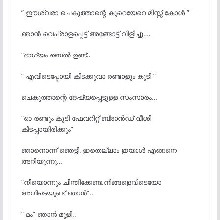
” ഈശ്വരാ ചെകുത്താന്റെ കുറെയേറെ മിസ്സ് കോൾ ”
ഞാൻ വെപ്രാളപ്പെട്ട് അങ്ങോട്ട് വിളിച്ചു….
“ഭാഗ്യം ബെൽ ഉണ്ട്..
” എവിടെപ്പോയി കിടക്കുവാ രണ്ടാളും കൂടി ”
ചെകുത്താന്റെ ദേഷ്യപ്പെട്ടുളള സംസാരം…
“ഓ രണ്ടും കൂടി ഫേവറിറ്റ് ബ്രാൻഡ് വീശി
കിടപ്പായിരിക്കും”
ഞാനൊന്ന് ഞെട്ടി..ഇതെല്ലാം ഇയാൾ എങ്ങനെ
അറിയുന്നു…
“നീയൊന്നും ചിന്തിക്കേണ്ട.നിങ്ങളെവിടെയോ
അവിടെയുണ്ട് ഞാൻ”..
” മം” ഞാൻ മൂളി..