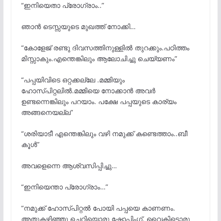
“ഇനിയെതാ പ്രോഗ്രാം..”
ഞാൻ ടെസ്സയുടെ മുഖത്ത് നോക്കി…
“കോളേജ് രണ്ടു ദിവസത്തിനുള്ളിൽ തുറക്കും.പഠിത്തം
മിസ്സാകും.എന്തെങ്കിലും ആലോചിച്ചു ചെയ്യണം”
“പപ്പയിവിടെ ഒറ്റക്കല്ലേ .മമ്മിയും
ഹോസ്പിറ്റലിൽ.മമ്മിയെ നോക്കാൻ അവർ
ഉണ്ടന്നെങ്കിലും പറയാം. പക്ഷേ പപ്പയുടെ കാര്യം
അങ്ങനെയല്ല”
“ശരിയാടീ എന്തെങ്കിലും വഴി നമുക്ക് കണ്ടെത്താം..ബീ
കൂൾ”
അവളെന്നെ ആശ്വസിപ്പിച്ചു…
“ഇനിയെന്താ പ്രോഗ്രാം…”
“നമുക്ക് ഹോസ്പിറ്റൽ പോയി പപ്പയെ കാണണം.
അതുകഴിഞ്ഞു ചെറിയൊരു ഷോപ്പിംഗ്. വൈകിട്ടൊരു