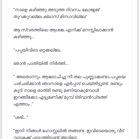
“നാളെ കഴിഞ്ഞു അടുത്ത ദിവസം കോളേജ്
തുറക്കുവല്ലേ.ക്ലാസ് മിസാവില്ലേ”
ആ സ്വരത്തിലെ ആശങ്ക എനിക്ക് മനസ്സിലാക്കാൻ
കഴിഞ്ഞു…
“പപ്പയിവിടെ ഒറ്റക്കല്ലേ..
ഞാൻ പാതിയിൽ നിർത്തി…
” അതൊന്നും ആലോചിച്ചു നീ തല പുണ്ണാക്കണ്ടാ.പപ്പയെ
പരിചരിക്കാൻ ഞാനാളെ ഏർപ്പാട് ചെയ്തിട്ടുണ്ട്. രണ്ടും
കൂടി നാളെ രാത്രി രണ്ടു മണിയാകുമ്പോൾ
ഇറങ്ങിക്കോ.എട്ടുമണിക്ക് മുമ്പ്‌ ട്രിവാൻഡ്രത്ത്
എത്താം..”
“ശരി…”
“ഇനി നിങ്ങൾ ഹോസ്റ്റലിൽ തങ്ങണ്ട..ഇവിടെയൊരു വീട്
വാടകക്ക് എടുത്തിട്ടുണ്ട്.അവിടെ