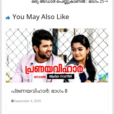
ഒരു അഡാർ പെണ്ണുകാണൽ : ഭാഗം 25
You May Also Like
പ്രണയവിഹാർ: ഭാഗം 8
September 4, 2020