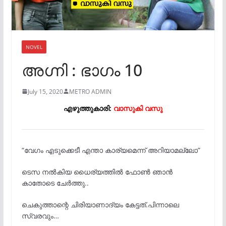
NOVEL
അഗ്നി : ഭാഗം 10
July 15, 2020
METRO ADMIN
എഴുത്തുകാരി:
വാസുകി വസു
“വേഗം എടുക്കെടീ എന്താ കാര്യമെന്ന് അറിയാമല്ലോ”
ടെസ നൽകിയ ധൈര്യത്തിൽ ഫോൺ ഞാൻ
കാതോടെ ചേർത്തു..
ചെകുത്താന്റെ ചിരിയാണാദ്യം കേട്ടത്.പിന്നാലെ
സ്വരവും…