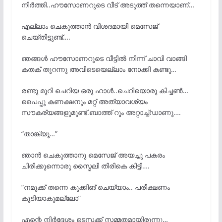
നിർത്തി..ഹൗസോണറുടെ വീട് അടുത്ത് തന്നെയാണ്…
എല്ലാം ചെകുത്താൻ വിശദമായി മെസേജ്
ചെയ്തിട്ടുണ്ട്….
ഞങ്ങൾ ഹൗസോണറുടെ വീട്ടിൽ നിന്ന് ചാവി വാങ്ങി
കതക് തുറന്നു അവിടെയെല്ലാം നോക്കി കണ്ടു…
രണ്ടു മുറി ചെറിയ ഒരു ഹാൾ..ചെറിയൊരു കിച്ചൺ…
പൈപ്പു കണക്ഷനും മറ്റ് അത്യാവശ്യം
സൗകര്യങ്ങളുമുണ്ട്.ബാത്ത് റൂം അറ്റാച്ച്ഡാണു….
“താങ്ക്യൂ…”
ഞാൻ ചെകുത്താനു മെസേജ് അയച്ചു പകരം
ചിരിക്കുന്നൊരു സ്മൈലി തിരികെ കിട്ടി….
“നമുക്ക് തന്നെ കുക്കിങ് ചെയ്യാം.. പരീക്ഷണം
കൂടിയാകുമല്ലോ”
എന്റെ നിർദ്ദേശം ടെസക്ക് സമ്മതമായിരുന്നു…