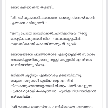
ടെസ കളിയാക്കൽ തുടങ്ങി..
“നിനക്ക് വട്ടാണെടീ..കാണാത്ത ഒരാളെ പ്രണയിക്കാൻ
എങ്ങനെ കഴിയുമെടീ..”
“ഒന്നു പോയേ നമ്പരിറക്കൽ..എനിക്കറിയാം നിന്റെ
മനസ്സ്..ചെകുത്താൻ നിന്നെ കൈവെളളയിൽ
സുരക്ഷിതമായി കൊണ്ട് നടക്കും.മീ ഷുവർ”
ടെസയങ്ങനെ പറഞ്ഞതോടെ എന്റെയുള്ളിൽ സാഗരം
അലയടിച്ചുയർന്നു.രണ്ടു തുള്ളി കണ്ണുനീർ എന്തിനോ
വേണ്ടിയടർന്നു വീണു…
ഒരിക്കൽ ചുറ്റിനും എല്ലാവരും ഉണ്ടായിരുന്നു.
പെട്ടന്നൊരു നാൾ എല്ലാവരും എന്നിൽ
നിന്നകന്നു.ഞാനൊറ്റക്കായി.വീണ്ടും പ്രതീക്ഷകളുടെ
പൂക്കാലവുമായി ചെകുത്താൻ…എനിക്ക് വിശ്വസിക്കാൻ
കഴിഞ്ഞില്ല…
“ഡീ കൊച്ചേ മധുരസ്വപ്നം കണ്ടിരിക്കാതെ എഴുന്നേറ്റു