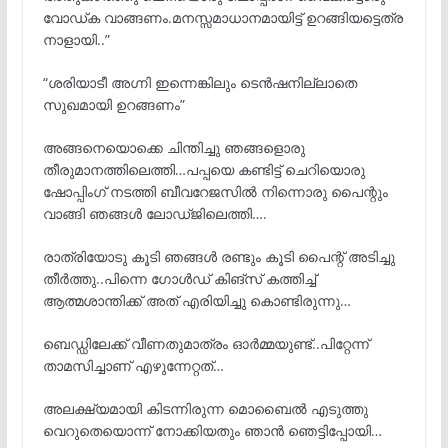
വോഡ്ക വാങ്ങണം.മനസ്സമാധാനമായിട്ട് ഉറങ്ങിയട്ടെത്ര
നാളായി..”
“ശരിയാടീ അഗ്നി ഇന്നെങ്കിലും ടെൻഷനില്ലാതെ
സുഖമായി ഉറങ്ങണം”
അങ്ങനെയൊക്കെ ചിന്തിച്ചു ഞങ്ങളൊരു
തീരുമാനത്തിലെത്തി…പപ്പയെ കണ്ടിട്ട് ചെറിയൊരു
ഷോപ്പിംഗ് നടത്തി ബീവറേജസിൽ നിന്നൊരു പൈന്റും
വാങ്ങി ഞങ്ങൾ ലോഡ്ജിലെത്തി….
രാത്രിയോടു കൂടി ഞങ്ങൾ രണ്ടും കൂടി പൈന്റ് അടിച്ചു
തീർത്തു..പിന്നെ ഗോൾഡ് കിങ്സ് കത്തിച്ച്
ആത്മശാന്തിക്ക് അത് എരിയിച്ചു കൊണ്ടിരുന്നു…
ബെഡ്ഡിലേക്ക് വീണതുമാത്രം ഓർമ്മയുണ്ട്..പിറ്റേന്ന്
താമസിച്ചാണ് എഴുന്നേറ്റത്…
അലക്ഷ്യമായി കിടന്നിരുന്ന മൊബൈൽ എടുത്തു
വെറുതെയൊന്ന് നോക്കിയതും ഞാൻ ഞെട്ടിപ്പോയി…