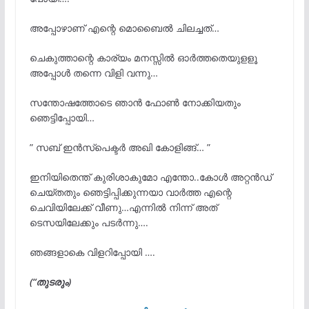
അപ്പോഴാണ് എന്റെ മൊബൈൽ ചിലച്ചത്…
ചെകുത്താന്റെ കാര്യം മനസ്സിൽ ഓർത്തതെയുളളൂ
അപ്പോൾ തന്നെ വിളി വന്നു…
സന്തോഷത്തോടെ ഞാൻ ഫോൺ നോക്കിയതും
ഞെട്ടിപ്പോയി…
” സബ് ഇൻസ്പെക്ടർ അഖി കോളിങ്ങ്… ”
ഇനിയിതെന്ത് കുരിശാകുമോ എന്തോ..കോൾ അറ്റൻഡ്
ചെയ്തതും ഞെട്ടിപ്പിക്കുന്നയാ വാർത്ത എന്റെ
ചെവിയിലേക്ക് വീണു…എന്നിൽ നിന്ന് അത്
ടെസയിലേക്കും പടർന്നു….
ഞങ്ങളാകെ വിളറിപ്പോയി ….
(“തുടരും)