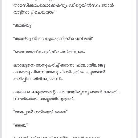
താമസിക്കാം.ലൊക്കേഷനും ഡീറ്റെയിൽസും ഞാൻ
വാട്ട്സാപ്പ് ചെയ്യാം”
“താങ്ക്യൂ”
“താങ്ക്യൂ നീ വെച്ചോ.എനിക്ക് ചെമ്പ് മതി”
“ഞാനതങ്ങ് പോളീഷ് ചെയ്തയക്കാം”
ലാലേട്ടനെ അനുകരിച്ച് ഞാനാ ഫ്ലോയിലങ്ങു
പറഞ്ഞു‌.പിന്നെയാണു ചിന്തിച്ചത് ചെകുത്താൻ
കലിപ്പിലായിരിക്കുമെന്ന്…
പക്ഷേ ചെകുത്താന്റെ ചിരിയായിരുന്നു ഞാൻ കേട്ടത്…
സൗമ്യമായ ശബ്ദത്തിലുളളത്…
“അപ്പോൾ ശരിയെടീ ബൈ”
“ബൈ”