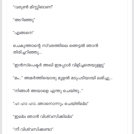
“വരുൺ മിസ്സിങാണ്”
“അറിഞ്ഞു”
“എങ്ങനെ”
ചെകുത്താന്റെ സ്വരത്തിലെ ഞെട്ടൽ ഞാൻ
തിരിച്ചറിഞ്ഞു…
“ഇൻസ്പെക്ടർ അഖി ഇപ്പോൾ വിളിച്ചതെയുള്ളൂ”
“മം..” അമർത്തിയൊരു മൂളൽ മടുപടിയായി ലഭിച്ചു…
“നിങ്ങൾ അയാളെ എന്തു ചെയ്തു..”
“ഹ ഹാ ഹാ..ഞാനൊന്നും ചെയ്തില്ല”
“ഇല്ല ഞാൻ വിശ്വസിക്കില്ല”
“നീ വിശ്വസിക്കണ്ടാ”