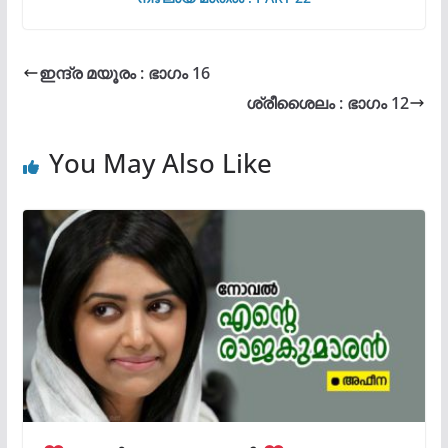
ഇന്ദ്ര മയൂരം : ഭാഗം 16
ശ്രീശൈലം : ഭാഗം 12
You May Also Like