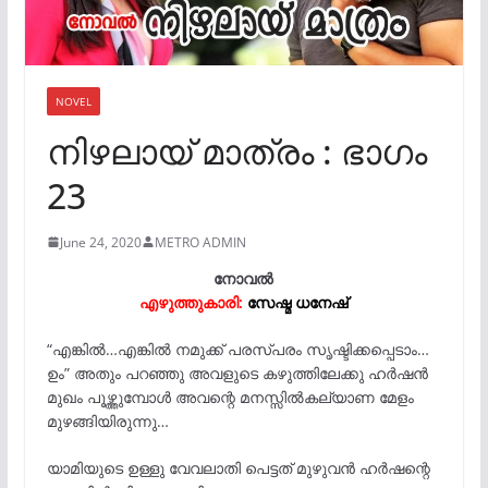
NOVEL
നിഴലായ് മാത്രം : ഭാഗം
23
June 24, 2020
METRO ADMIN
നോവൽ
എഴുത്തുകാരി:
സേഷ്മ ധനേഷ്‌
“എങ്കിൽ…എങ്കിൽ നമുക്ക് പരസ്പരം സൃഷ്ടിക്കപ്പെടാം…
ഉം” അതും പറഞ്ഞു അവളുടെ കഴുത്തിലേക്കു ഹർഷൻ
മുഖം പൂഴ്ത്തുമ്പോൾ അവന്റെ മനസ്സിൽകല്യാണ മേളം
മുഴങ്ങിയിരുന്നു…
യാമിയുടെ ഉള്ളു വേവലാതി പെട്ടത് മുഴുവൻ ഹർഷന്റെ