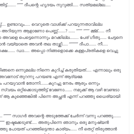
തിട്ട്…….. “””” ദീപന്റെ ഹൃദയം നുറുങ്ങി….. സത്യമല്ലേ…..
്…. ഉണ്ടാവും….. വെറുതെ വാശിക്ക് പറയുന്നതാവില്ല
അറിയുന്ന ആളാണോ പെണ്ണ്…….? …… “””” “””” മ്മ്മ്…… നീ
വളെ പെട്ടെന്നൊന്നും മറക്കില്ല…….. പേര് ഗീതു…… ചേട്ടനെ
 വയ്യാതെ അവൻ തല താഴ്ത്തി….. “””””” ദീപാ……. നീ…..
പക്ഷെ……. ഡാ….. അപ്പൊ നിങ്ങളൊക്കെ കള്ളപ്രതികളെ വെച്ചു
െ ഒന്നുമല്ല നിന്നെ കുറിച്ച് കരുതിയത്….. എന്നാലും ഒരു
 അവനോട് തുറന്നു പറയണ്ട എന്ന് ആദ്യമേ
ഷം പറയുവാൻ തോന്നി…….കുറച്ചു നേരം ആരും ഒന്നും
ി സ്വയം ഒറ്റിക്കൊടുത്തിട്ട് വേണോ……. നമുക്ക് ആ വഴി വേണ്ടടാ
ാണ് ആ കുഞ്ഞെങ്കിൽ പിന്നെ അച്ഛൻ എന്ന് പറഞ്ഞു ധൈര്യായി
”””” സാഗർ അവന്റെ അടുത്തേക്ക് ചേർന്ന് വന്നു പറഞ്ഞു…….
”””” ഇഷ്ടക്കേടുണ്ട്….. അതുപിന്നെ ഞാനും ഒരു മനുഷ്യൻ
ു പോയത് പറഞ്ഞിട്ടെന്താ കാര്യം…… നീ തെറ്റ് തിരുത്താൻ