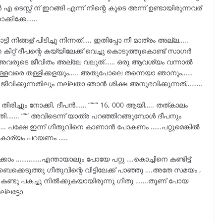
 ടെസ്റ്റ് ന് ഇറങ്ങി എന്ന് നിന്റെ കൂടെ അന്ന് ഉണ്ടായിരുന്നവര്
ക്കിക്കേ……
 നിങ്ങള് പിടിച്ചു നിന്നത്….. ഇതിപ്പോ നീ മാത്രം അല്ല…..
 കിറ്റ് ദീപന്റെ കയ്യിലേക്ക് വെച്ചു കൊടുത്തുകൊണ്ട് സാഗർ
്ക് അവരുടെ ജീവിതം അല്ലേ വലുത്…… ഒരു ആവശ്യം വന്നാൽ
ി ഉള്ളവരെ തള്ളിക്കളയും….. അതുപോലെ തന്നെയാ ഞാനും……
ജീവിക്കുന്നതിലും നല്ലതാ ഞാൻ ശിക്ഷ അനുഭവിക്കുന്നത്………
ചും തിരിച്ചും നോക്കി, ദീപൻ…… “””” 16, 000 ആയി….. തത്കാലം
് മതി……. “”” അവിടെന്ന് യാത്ര പറഞ്ഞിറങ്ങുമ്പോൾ ദീപനും
…. പക്ഷേ ഇന്ന് ഗീതുവിനെ കാണാൻ പോകണം ……പറ്റുമെങ്കിൽ
്ട കാര്യം പറയണം …..
ാം …………..എന്തായാലും പോയേ പറ്റു ….കൊച്ചിനെ കണ്ടിട്ട്
ക്കെടുത്തു ഗീതുവിന്റെ വീട്ടിലേക്ക് പാഞ്ഞു ….അതേ സമയം ,
ൽ കണ്ടു പകച്ചു നിൽക്കുകയായിരുന്നു ഗീതു …….തൂണ് പോയ
ല്ലട്ടോ