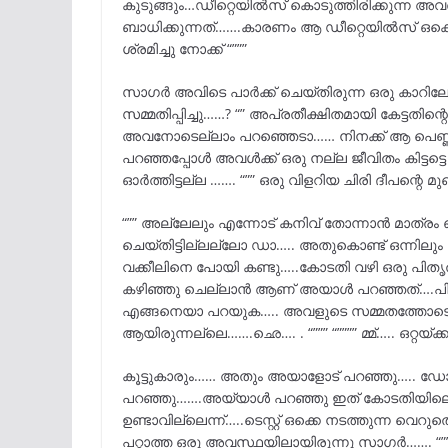
കുടുങ്ങും…ഡീറ്റെയിൽസ് കൊടുത്തിരിക്കുന്ന 
ബാധിക്കുന്നത്…….കാരണം ആ ഡീറ്റെയിൽസ് ഒക്കെ 
ശ്രമിച്ചു നോക്ക് “”””
സാഗർ അവിടെ പാർക്ക് ചെയ്തിരുന്ന ഒരു കാറിലേക
സമ്മതിപ്പിച്ചു……? “” അപ്രതീക്ഷിതമായി കേട്ട
അവനോടെല്ലാം പറഞ്ഞെടാ…… നിനക്ക് ആ പെണ്ണി
പറഞ്ഞപ്പോൾ അവൾക്ക് ഒരു നല്ല ജീവിതം കിട്ടട്ട
ഓർത്തിട്ടല്ല ……. “”” ഒരു വിളറിയ ചിരി ദീപന്റെ മ
“”” അല്ലേലും എന്നോട് കനിവ് തോന്നാൻ മാത
ചെയ്തിട്ടില്ലല്ലോ ഡാ….. അതുകൊണ്ട് ഒന്നിലും
വക്കീലിനെ പോയി കണ്ടു…..കോടതി വഴി ഒരു പിത
കഴിഞ്ഞു ചെല്ലാൻ ആണ് അയാൾ പറഞ്ഞത്….പിന്ന
എങ്ങനെയാ പറയുക….. അവളുടെ സമ്മതത്തോടെ ആയി
ആയിരുന്നല്ലെ…….ഛെ…. . “””” “”””” മ്മ്….. ഒറ്റയ്ക്
കൂട്ടുകാരും…… അതും അയാളോട് പറഞ്ഞു….. ഡോക
പറഞ്ഞു…….അയ്യാൾ പറഞ്ഞു ഇത് കോടതിയിലെത്
ഉണ്ടാവില്ലെന്ന്…..ടെസ്റ്റ്‌ ഒക്കെ നടത്തുന്ന വ
പറ്റാത്ത ഒരു അവസ്ഥയിലായിരുന്നു സാഗർ……. “””