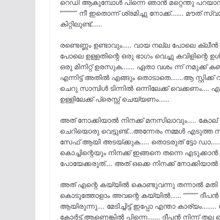
റെഡി ആകുമ്പോൾ പിന്നെ ഞാൻ മറ്റെന്തു പറയാനാ
“”””””” നീ ഇതൊന്ന് ശ്രമിച്ചു നോക്ക്……. മൗത് സ്വാ
കിറ്റിലുണ്ട്……
രണ്ടെണ്ണം ഉണ്ടാവും….. വായ നല്ല പോലെ ക്ലീൻ 
പോലെ ഉള്ളതിന്റെ ഒരു ഭാഗം വെച്ചു കവിളിന്റെ ഉ
ഒരു മിനിറ്റ് ഉരസുക……. ഏതാ വശം ന്ന് നമുക്ക്
എന്നിട്ട് അതിൽ എങ്ങും തൊടാതെ…….ആ സ്റ്റിക്ക് 
ചെറു സാമ്പിൾ ടിന്നിൽ ഒന്നിലേക്ക് വെക്കണം…. എന്നി
ഉള്ളിലേക്ക് പ്രെസ്സ് ചെയ്യണം……
അത് നോക്കിയാൽ നിനക്ക് മനസിലാവും….. കോല് മ
ചെറിയൊരു വെട്ടുണ്ട്…അന്നേരം നമ്മൾ എടുത്ത സാമ്
സേഫ് ആയി അടയ്ക്കുക….. തൊടരുത് ട്ടോ ഡാ…..
കൊച്ചിന്റെയും നിനക്ക് ഇങ്ങനെ തന്നെ എടുക്കാൻ 
പോയേക്കരുത്…. അത് ഒക്കെ നിനക്ക് നോക്കിയാ
അത് എന്റെ കയ്യിൽ കൊണ്ടുവന്നു തന്നാൽ മതി ഡ
കൊടുത്തോളാം അവന്റെ കയ്യിൽ…… “””””” ദീപ
ആയിരുന്നു…. മേടിച്ചിട്ട് ഇപ്പോ എന്താ കാര്യം…
കോർട്ട് ആണെങ്കിൽ പിന്നെ……. ദീപൻ നിന്ന് തല 