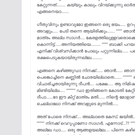
കേറ്റുന്നത്…….. കയ്യും കാലും വിറയ്ക്കുന്നു ഓർത്
എങ്ങനെയാ…….
ഗീതുവിനും ഉണ്ടാവുമോ ഇങ്ങനെ ഒരു ഭയം….. ഉറപ്പ
അവളും….. പേടി തന്നെ ആയിരിക്കും……. “””” ഞാൻ 
മാത്രം അല്ല സാഗർ…. കേരളത്തിലുള്ളവരൊക്കെ അ
കൊന്നിട്ട്……അനിയത്തിയെ……… “””” ബാക്കി പറയാൻ
എനിക്ക് വിശ്വസിക്കാൻ പോലും പറ്റുന്നില്ല…… 
രക്ഷപെടുകയായിരുന്നല്ലേ……….
എങ്ങനെ കഴിഞ്ഞുഡാ നിനക്ക്…… ഞാൻ…… ഞാനിങ്ങന
പെങ്കൊച്ചിനെ കണ്ണിൽ ചോരയില്ലാതെ……. “”””””
വിചാരിച്ചതായിരുന്നു ദീപൻ…. പക്ഷേ….. ആ നിമി
മിണ്ടിയില്ല….. “””””” ഡാ ഇതിങ്ങനെ കോടതി കേറ്റ
ദീപാ……ദേ ഈ കിറ്റ് മാത്രം മതി…… നിന്റെ മോള
ചെല്ലാലോ നിനക്ക് അവളുടെ മുന്നിൽ…..
അത് പോരെ നിനക്ക്…. അല്ലാതെ കേസ്, ജയിൽ…. “
“”””” നിനക്ക് വെറുപ്പാണോ സാഗർ, എന്നോട്…?? “”
അല്ലേ ഡാ….. ഒരു ആങ്ങളയല്ലേ…. പിന്നെ കഴിഞ്ഞ