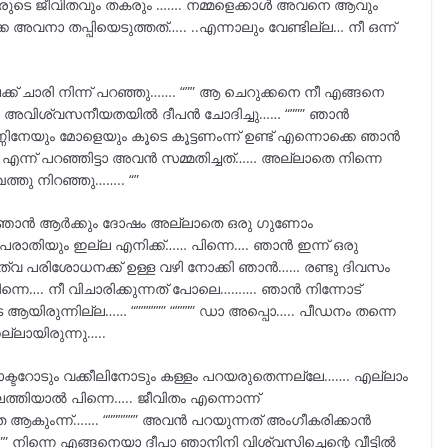
അവരുടെ ജീവിതവും തകരും ……. നമ്മളെക്കാൾ അവനെ ആവും
അവനാ തപ്പിയെടുത്തത്….. ..എന്നാലും വേണ്ടില്ല… നീ ഒന്ന്
്ക് ചാരി നിന്ന് പറഞ്ഞു……. “”” ആ ചെറുക്കനെ നീ എങ്ങനെ
തിന്റെ അവിശ്വസനീയതയിൽ ദീപൻ ചോദിച്ചു…… “””” ഞാൻ
നേയും മോളെയും കൂടെ കൂട്ടണംന്ന് ഉണ്ട് എന്നൊക്കെ ഞാൻ
െ എന്ന് പറഞ്ഞിട്ടാ അവൻ സമ്മതിച്ചത്…… അല്ലാതെ നിന്നെ
ുഖത്തു നിറഞ്ഞു…….. “”
്രം ഞാൻ ആർക്കും ദോഷം അല്ലാതെ ഒരു ഗുണോം
 പരാതിയും ഇല്ല എനിക്ക്…… പിന്നെ…. ഞാൻ ഇന്ന് ഒരു
ൃത്വ പരിശോധനക്ക് ഉള്ള വഴി നോക്കി ഞാൻ…… രണ്ടു ദിവസം
െ…. നീ വിചാരിക്കുന്നത് പോലെ………. ഞാൻ നിന്നോട്
രുന്നില്ല…… “”””””” “”””” ഡാ അപ്പൊ….. പീഡനം തന്നെ
കല്ലായിരുന്നു…..
്ടറോടും വക്കീലിനോടും കള്ളം പറയരുതെന്നല്ലേ……. എല്ലാം
തിയാൽ പിന്നെ….. ജീവിതം എന്നൊന്ന്
െറുതെ ആകുംന്ന്……. “”””””” അവൻ പറയുന്നത് അംഗീകരിക്കാൻ
” നിന്നെ എങ്ങനെയാ ദീപാ ഞാനിനി വിശ്വസിച്ചെന്റെ വീട്ടിൽ