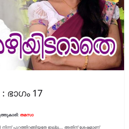
: ഭാഗം 17
ത്തുകാരി:
തമസാ
ിൽ നിന്ന് പുറത്തിറങ്ങിയതേ ഇല്ല…. അതിന് ശേഷമാണ്