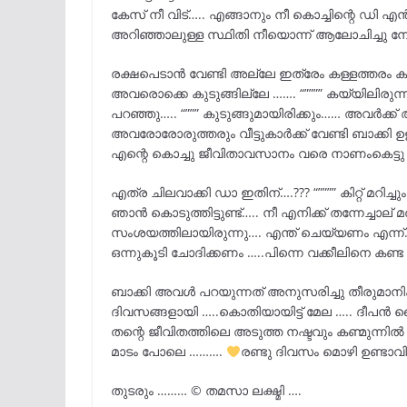
കേസ് നീ വിട്….. എങ്ങാനും നീ കൊച്ചിന്റെ ഡി എൻ എ
അറിഞ്ഞാലുള്ള സ്ഥിതി നീയൊന്ന് ആലോചിച്ചു നോ
രക്ഷപെടാൻ വേണ്ടി അല്ലേ ഇത്രേം കള്ളത്തരം കാട്ടി
അവരൊക്കെ കുടുങ്ങില്ലേ ……. “”””” കയ്യിലിരുന്ന
പറഞ്ഞു….. “””” കുടുങ്ങുമായിരിക്കും…… അവർക
അവരോരോരുത്തരും വീട്ടുകാർക്ക് വേണ്ടി ബാക്ക
എന്റെ കൊച്ചു ജീവിതാവസാനം വരെ നാണംകെട്ടു 
എത്ര ചിലവാക്കി ഡാ ഇതിന്….??? “”””” കിറ്റ് മറിച്
ഞാൻ കൊടുത്തിട്ടുണ്ട്….. നീ എനിക്ക് തന്നേച്ചാല
സംശയത്തിലായിരുന്നു…. എന്ത് ചെയ്യണം എന്ന്
ഒന്നുകൂടി ചോദിക്കണം …..പിന്നെ വക്കീലിനെ കണ
ബാക്കി അവൾ പറയുന്നത് അനുസരിച്ചു തീരുമാനിക്ക
ദിവസങ്ങളായി …..കൊതിയായിട്ട് മേല ….. ദീപൻ ബൈ
തന്റെ ജീവിതത്തിലെ അടുത്ത നഷ്ടവും കണ്മുന്നി
മാടം പോലെ ……….
രണ്ടു ദിവസം മൊഴി ഉണ്ടാവി
തുടരും ……… © തമസാ ലക്ഷ്മി ….