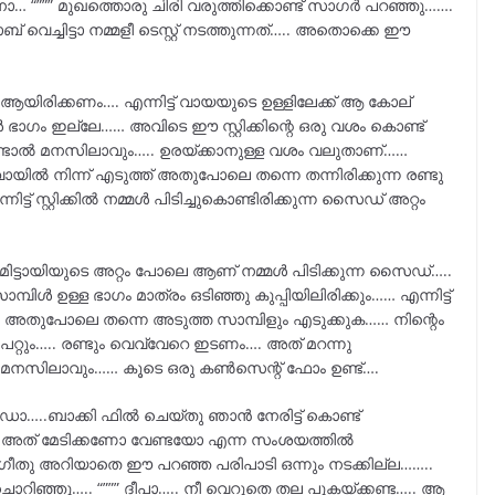
… “””” മുഖത്തൊരു ചിരി വരുത്തിക്കൊണ്ട് സാഗർ പറഞ്ഞു…….
ബ് വെച്ചിട്ടാ നമ്മളീ ടെസ്റ്റ്‌ നടത്തുന്നത്….. അതൊക്കെ ഈ
ആയിരിക്കണം…. എന്നിട്ട് വായയുടെ ഉള്ളിലേക്ക് ആ കോല്
ൾ ഭാഗം ഇല്ലേ…… അവിടെ ഈ സ്റ്റിക്കിന്റെ ഒരു വശം കൊണ്ട്
 കണ്ടാൽ മനസിലാവും….. ഉരയ്ക്കാനുള്ള വശം വലുതാണ്……
വായിൽ നിന്ന് എടുത്ത് അതുപോലെ തന്നെ തന്നിരിക്കുന്ന രണ്ടു
ട്ട് സ്റ്റിക്കിൽ നമ്മൾ പിടിച്ചുകൊണ്ടിരിക്കുന്ന സൈഡ് അറ്റം
ിട്ടായിയുടെ അറ്റം പോലെ ആണ് നമ്മൾ പിടിക്കുന്ന സൈഡ്…..
പിൾ ഉള്ള ഭാഗം മാത്രം ഒടിഞ്ഞു കുപ്പിയിലിരിക്കും…… എന്നിട്ട്
 അതുപോലെ തന്നെ അടുത്ത സാമ്പിളും എടുക്കുക…… നിന്റെം
പറ്റും….. രണ്ടും വെവ്വേറെ ഇടണം…. അത് മറന്നു
ൽ മനസിലാവും…… കൂടെ ഒരു കൺസെന്റ് ഫോം ഉണ്ട്….
ാ…..ബാക്കി ഫിൽ ചെയ്തു ഞാൻ നേരിട്ട് കൊണ്ട്
ൻ അത് മേടിക്കണോ വേണ്ടയോ എന്ന സംശയത്തിൽ
….. ഗീതു അറിയാതെ ഈ പറഞ്ഞ പരിപാടി ഒന്നും നടക്കില്ല……..
ചൊറിഞ്ഞു….. “””” ദീപാ….. നീ വെറുതെ തല പുകയ്ക്കണ്ട….. ആ