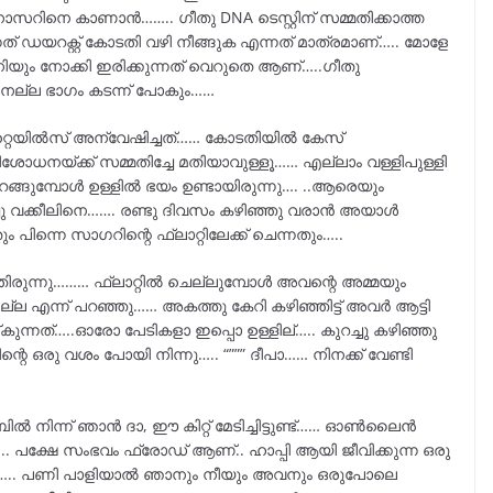
ാസറിനെ കാണാൻ…….. ഗീതു DNA ടെസ്റ്റിന് സമ്മതിക്കാത്ത
നത് ഡയറക്റ്റ് കോടതി വഴി നീങ്ങുക എന്നത് മാത്രമാണ്….. മോളേ
ിയും നോക്കി ഇരിക്കുന്നത് വെറുതെ ആണ്…..ഗീതു
െ നല്ല ഭാഗം കടന്ന് പോകും……
റ്റെയിൽസ് അന്വേഷിച്ചത്…… കോടതിയിൽ കേസ്
ിശോധനയ്ക്ക് സമ്മതിച്ചേ മതിയാവുള്ളൂ…… എല്ലാം വള്ളിപുള്ളി
 ഇറങ്ങുമ്പോൾ ഉള്ളിൽ ഭയം ഉണ്ടായിരുന്നു…. ..ആരെയും
ിച്ചു വക്കീലിനെ……. രണ്ടു ദിവസം കഴിഞ്ഞു വരാൻ അയാൾ
പിന്നെ സാഗറിന്റെ ഫ്ലാറ്റിലേക്ക് ചെന്നതും…..
ഞിരുന്നു……… ഫ്ലാറ്റിൽ ചെല്ലുമ്പോൾ അവന്റെ അമ്മയും
ല്ല എന്ന് പറഞ്ഞു…… അകത്തു കേറി കഴിഞ്ഞിട്ട് അവർ ആട്ടി
കുന്നത്…..ഓരോ പേടികളാ ഇപ്പൊ ഉള്ളില്….. കുറച്ചു കഴിഞ്ഞു
്റെ ഒരു വശം പോയി നിന്നു….. “””” ദീപാ…… നിനക്ക് വേണ്ടി
ബിൽ നിന്ന് ഞാൻ ദാ, ഈ കിറ്റ് മേടിച്ചിട്ടുണ്ട്…… ഓൺലൈൻ
.. പക്ഷേ സംഭവം ഫ്രോഡ് ആണ്.. ഹാപ്പി ആയി ജീവിക്കുന്ന ഒരു
കളിയാ….. പണി പാളിയാൽ ഞാനും നീയും അവനും ഒരുപോലെ