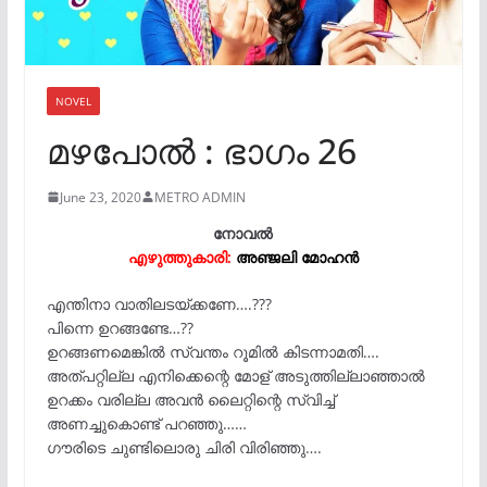
NOVEL
മഴപോൽ : ഭാഗം 26
June 23, 2020
METRO ADMIN
നോവൽ
എഴുത്തുകാരി:
അഞ്ജലി മോഹൻ
എന്തിനാ വാതിലടയ്ക്കണേ….???
പിന്നെ ഉറങ്ങണ്ടേ…??
ഉറങ്ങണമെങ്കിൽ സ്വന്തം റൂമിൽ കിടന്നാമതി….
അത്പറ്റില്ല എനിക്കെന്റെ മോള് അടുത്തില്ലാഞ്ഞാൽ
ഉറക്കം വരില്ല അവൻ ലൈറ്റിന്റെ സ്വിച്ച്
അണച്ചുകൊണ്ട് പറഞ്ഞു……
ഗൗരിടെ ചുണ്ടിലൊരു ചിരി വിരിഞ്ഞു….