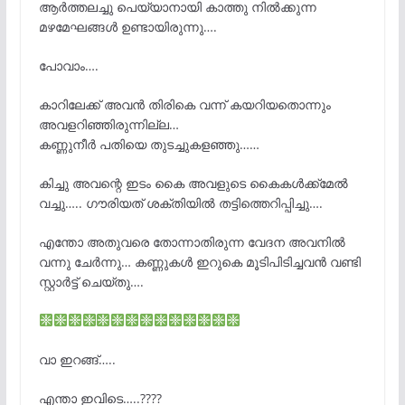
ആർത്തലച്ചു പെയ്യാനായി കാത്തു നിൽക്കുന്ന
മഴമേഘങ്ങൾ ഉണ്ടായിരുന്നു….
പോവാം….
കാറിലേക്ക് അവൻ തിരികെ വന്ന് കയറിയതൊന്നും
അവളറിഞ്ഞിരുന്നില്ല…
കണ്ണുനീർ പതിയെ തുടച്ചുകളഞ്ഞു……
കിച്ചു അവന്റെ ഇടം കൈ അവളുടെ കൈകൾക്ക്മേൽ
വച്ചു….. ഗൗരിയത് ശക്തിയിൽ തട്ടിത്തെറിപ്പിച്ചു….
എന്തോ അതുവരെ തോന്നാതിരുന്ന വേദന അവനിൽ
വന്നു ചേർന്നു… കണ്ണുകൾ ഇറുകെ മൂടിപിടിച്ചവൻ വണ്ടി
സ്റ്റാർട്ട്‌ ചെയ്തു….
വാ ഇറങ്ങ്…..
എന്താ ഇവിടെ…..????