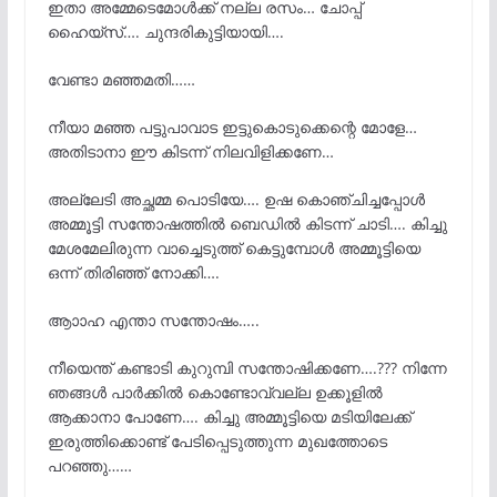
ഇതാ അമ്മേടെമോൾക്ക് നല്ല രസം… ചോപ്പ്
ഹൈയ്‌സ്…. ചുന്ദരികുട്ടിയായി….
വേണ്ടാ മഞ്ഞമതി……
നീയാ മഞ്ഞ പട്ടുപാവാട ഇട്ടുകൊടുക്കെന്റെ മോളേ…
അതിടാനാ ഈ കിടന്ന് നിലവിളിക്കണേ…
അല്ലേടി അച്ഛമ്മ പൊടിയേ…. ഉഷ കൊഞ്ചിച്ചപ്പോൾ
അമ്മൂട്ടി സന്തോഷത്തിൽ ബെഡിൽ കിടന്ന് ചാടി…. കിച്ചു
മേശമേലിരുന്ന വാച്ചെടുത്ത് കെട്ടുമ്പോൾ അമ്മൂട്ടിയെ
ഒന്ന് തിരിഞ്ഞ് നോക്കി….
ആാാഹ എന്താ സന്തോഷം…..
നീയെന്ത് കണ്ടാടി കുറുമ്പി സന്തോഷിക്കണേ….??? നിന്നേ
ഞങ്ങൾ പാർക്കിൽ കൊണ്ടോവ്വല്ല ഉക്കൂളിൽ
ആക്കാനാ പോണേ…. കിച്ചു അമ്മൂട്ടിയെ മടിയിലേക്ക്
ഇരുത്തിക്കൊണ്ട് പേടിപ്പെടുത്തുന്ന മുഖത്തോടെ
പറഞ്ഞു……