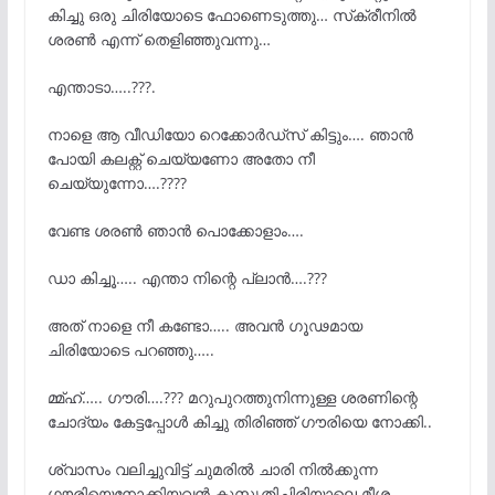
കിച്ചു ഒരു ചിരിയോടെ ഫോണെടുത്തു… സ്‌ക്രീനിൽ
ശരൺ എന്ന് തെളിഞ്ഞുവന്നു…
എന്താടാ…..???.
നാളെ ആ വീഡിയോ റെക്കോർഡ്‌സ് കിട്ടും…. ഞാൻ
പോയി കലക്റ്റ് ചെയ്യണോ അതോ നീ
ചെയ്യുന്നോ….????
വേണ്ട ശരൺ ഞാൻ പൊക്കോളാം….
ഡാ കിച്ചൂ….. എന്താ നിന്റെ പ്ലാൻ….???
അത് നാളെ നീ കണ്ടോ….. അവൻ ഗൂഢമായ
ചിരിയോടെ പറഞ്ഞു…..
മ്മ്ഹ്….. ഗൗരി….??? മറുപുറത്തുനിന്നുള്ള ശരണിന്റെ
ചോദ്യം കേട്ടപ്പോൾ കിച്ചു തിരിഞ്ഞ് ഗൗരിയെ നോക്കി..
ശ്വാസം വലിച്ചുവിട്ട് ചുമരിൽ ചാരി നിൽക്കുന്ന
ഗൗരിയെനോക്കിയവൻ കുസൃതിച്ചിരിയാലെ മീശ