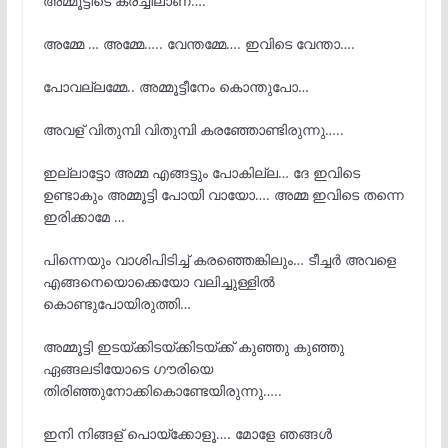
അമ്മൂട്ടിടെ കരച്ചിലാണ്….
അമ്മേ … അമ്മേ….. വേന്തമ്മേ…. ഇവിടെ വേന്താ….
പോവല്ലമ്മേ.. അമ്മൂട്ടീനേം കൊന്തുപോ…
അവള് വിതുമ്പി വിതുമ്പി കരഞ്ഞോണ്ടിരുന്നു…..
ഇല്ലാട്ടോ അമ്മ എങ്ങട്ടും പോകില്ല… ദേ ഇവിടെ
ഉണ്ടാകും അമ്മൂട്ടി പോയി വായോ…. അമ്മ ഇവിടെ തന്നെ
ഇരിക്കാമേ …
പിന്നെയും വാശിപിടിച്ച് കരഞ്ഞെങ്കിലും… ടീച്ചർ അവളെ
എങ്ങനെയൊക്കെയോ വലിച്ചുള്ളിൽ
കൊണ്ടുപോയിരുത്തി…
അമ്മൂട്ടി ഇടയ്ക്കിടയ്ക്കിടയ്ക്ക് കുഞ്ഞു കുഞ്ഞു
ഏങ്ങലടിയോടെ ഗൗരിയെ
തിരിഞ്ഞുനോക്കികൊണ്ടേയിരുന്നു…..
ഇനി നിങ്ങള് പൊയ്ക്കോളൂ…. മോളേ ഞങ്ങൾ