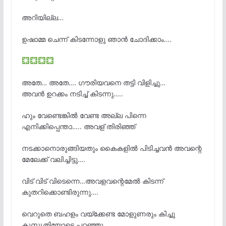
അറിയില്ല…
ഉഷാമ്മ ചെന്ന് കിടന്നോളു ഞാൻ ചോദിക്കാം….
അതേ… അതേ…. ഗൗരിയവനെ തട്ടി വിളിച്ചു…
അവൻ ഉറക്കം നടിച്ച് കിടന്നു…..
ഹും വേണ്ടെങ്കിൽ വേണ്ട അല്ല പിന്നെ
എനിക്കിപ്പെന്താ….. അവള് തിരിഞ്ഞ്
നടക്കാനൊരുങ്ങിയതും കൈകളിൽ പിടിച്ചവൻ അവന്റെ
മേലേക്ക് വലിച്ചിട്ടു….
വിട് വിട് വിടെന്നെ…അവളവന്റെമേൽ കിടന്ന്
കുതറിക്കൊണ്ടിരുന്നു….
വെറുതെ ബഹളം വയ്‌ക്കേണ്ട മോളുണരും കിച്ചു
കുസൃതിയോടെ പറഞ്ഞു…..