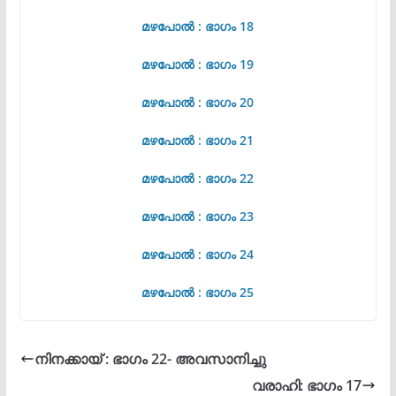
മഴപോൽ : ഭാഗം 18
മഴപോൽ : ഭാഗം 19
മഴപോൽ : ഭാഗം 20
മഴപോൽ : ഭാഗം 21
മഴപോൽ : ഭാഗം 22
മഴപോൽ : ഭാഗം 23
മഴപോൽ : ഭാഗം 24
മഴപോൽ : ഭാഗം 25
നിനക്കായ്‌ : ഭാഗം 22- അവസാനിച്ചു
വരാഹി: ഭാഗം 17