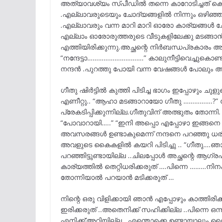
അത്യാവശ്യം സ്പീഡിൽ തന്നെ കാറോടിച്ചത് കൊണ്ടാ
.എല്ലാവരുടെയും ചോദ്യങ്ങളിൽ നിന്നും ഒഴിഞ്ഞ
.എല്ലാവരും വന്ന മാറി മാറി ഓരോ കാര്യങ്ങൾ ചോ
എല്ലാം ഓരോരുത്തരുടെ വീടുകളിലേക്കു മടങ്ങാൻ 
എത്തിയിരിക്കുന്നു.അച്ഛന്റെ നിർബന്ധപ്രകാരം അ
“നന്ദേട്ടാ………………………….” കാലുനീട്ടിവെച്ചുകൊണ്ട
നന്ദൻ .പുറത്തു പോയി വന്ന വേഷങ്ങൾ പോലും അവൻ
ഗീതു ഷിർട്ടിൽ കുത്തി പിടിച്ച ഭാഗം ഇപ്പോഴും ച
എണീറ്റു.. “ആഹാ മടങ്ങാറായോ ഗീതു …………….?” ന
പ്രേകടിപ്പിക്കുന്നില്ല.ഗീതുവിന്‌ അത്ഭുതം തോന്നി
“പോവാറായി…..” “ഇനി അപ്പൊ എപ്പോഴാ ഇങ്ങനെ
അവസരങ്ങൾ ഉണ്ടാകുമെന്ന് നന്ദനെ പറഞ്ഞു ധരിപ്
അവളുടെ കൈകളിൽ കയറി പിടിച്ചു .. “ഗീതു….
പറഞ്ഞിട്ടുണ്ടായില്ല ..ചിലപ്പോൾ അച്ഛന്റെ ആ
കാര്യത്തിൽ തെറ്റിധരിക്കരുത് ….പിന്നെ ………നിനക്ക
തോന്നിയാൽ പറയാൻ മടിക്കരുത് …
നിന്റെ ഒരു വിളിക്കായി ഞാൻ എപ്പോഴും കാത്തിരിക
ഇരിക്കരുത് ..അതെനിക്ക് സഹിക്കില്ല ..പിന്നെ ഒ
എനിക്ക്’അറിയില്ല ..എന്തൊക്കെ ഉണ്ടായാലും ധൈ