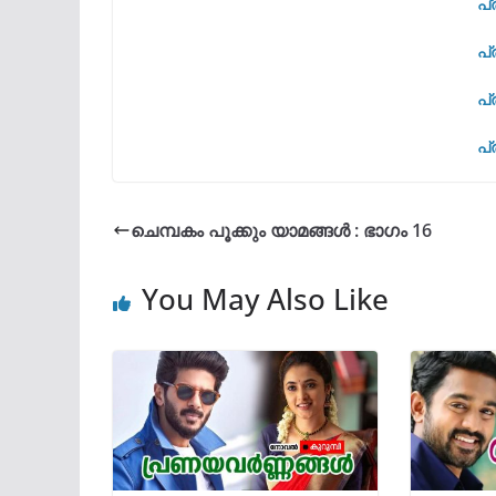
പ്
പ്
പ്
പ്
ചെമ്പകം പൂക്കും യാമങ്ങൾ : ഭാഗം 16
You May Also Like