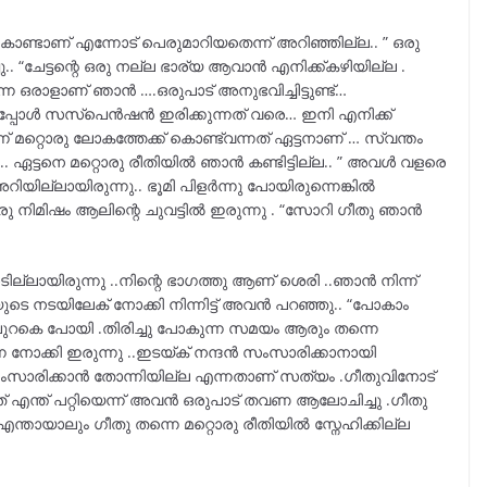
കൊണ്ടാണ് എന്നോട് പെരുമാറിയതെന്ന് അറിഞ്ഞില്ല.. ” ഒരു
. “ചേട്ടന്റെ ഒരു നല്ല ഭാര്യ ആവാൻ എനിക്ക്കഴിയില്ല .
 ഒരാളാണ് ഞാൻ ….ഒരുപാട് അനുഭവിച്ചിട്ടുണ്ട്…
.ഇപ്പോൾ സസ്പെൻഷൻ ഇരിക്കുന്നത് വരെ… ഇനി എനിക്ക്
 മറ്റൊരു ലോകത്തേക്ക് കൊണ്ട്വന്നത് ഏട്ടനാണ് … സ്വന്തം
.. ഏട്ടനെ മറ്റൊരു രീതിയിൽ ഞാൻ കണ്ടിട്ടില്ല.. ” അവൾ വളരെ
യില്ലായിരുന്നു.. ഭൂമി പിളർന്നു പോയിരുന്നെങ്കിൽ
നിമിഷം ആലിന്റെ ചുവട്ടിൽ ഇരുന്നു . “സോറി ഗീതു ഞാൻ
്ലായിരുന്നു ..നിന്റെ ഭാഗത്തു ആണ് ശെരി ..ഞാൻ നിന്ന്
വിയുടെ നടയിലേക് നോക്കി നിന്നിട്ട് അവൻ പറഞ്ഞു.. “പോകാം
െ പുറകെ പോയി .തിരിച്ചു പോകുന്ന സമയം ആരും തന്നെ
െ നോക്കി ഇരുന്നു ..ഇടയ്ക് നന്ദൻ സംസാരിക്കാനായി
നെ സംസാരിക്കാൻ തോന്നിയില്ല എന്നതാണ് സത്യം .ഗീതുവിനോട്
് എന്ത് പറ്റിയെന്ന് അവൻ ഒരുപാട് തവണ ആലോചിച്ചു .ഗീതു
ന്തായാലും ഗീതു തന്നെ മറ്റൊരു രീതിയിൽ സ്നേഹിക്കില്ല