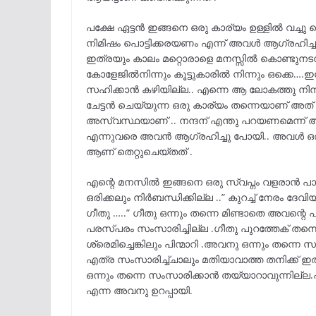
പക്ഷേ ഏട്ടൻ ഇങ്ങനെ ഒരു കാര്യം ഉള്ളിൽ വച്ചു 
നിമിഷം പൊട്ടിക്കരയണം എന്ന് അവൾ ആഗ്രഹിച്ചു.
ഇത്രയും കാലം മറ്റൊരാളെ മനസ്സിൽ കൊണ്ടുനടന്ന
കോളേജിൽനിന്നും കൂട്ടുകാരിൽ നിന്നും ഒക്കെ…
സഹിക്കാൻ കഴിയില്ല.. എന്നെ ആ ലോകത്തു നിന്ന്
ചേട്ടൻ ചെയ്യുന്ന ഒരു കാര്യം തന്നെയാണ് അത് 
അസ്വസ്ഥയാണ് .. നന്ദന് എന്തു പറയണമെന്ന് അറി
എന്നുവരെ അവൻ ആഗ്രഹിച്ചു പോയി.. അവൾ ഒരു 
ആണ് തെറ്റുചെയ്തത് .
എന്റെ മനസിൽ ഇങ്ങനെ ഒരു സ്വപ്നം വളരാൻ പാടില
ഒരിക്കലും നിർബന്ധിക്കില്ല ..” കുറച്ച് നേരം ദേ
ഗീതു …..” ഗീതു ഒന്നും തന്നെ മിണ്ടാതെ അവന്റ
പരസ്പരം സംസാരിച്ചില്ല .ഗീതു പുറത്തേക് തന്ന
ശ്രെമിച്ചെങ്കിലും പിന്മാറി .അവനു ഒന്നും തന്
എത്ര സംസാരിച്ച്ചാലും മതിയാവാത്ത തനിക്ക് ഇത
ഒന്നും തന്നെ സംസാരിക്കാൻ തയ്യാറാവുന്നില്ല.എ
എന്ന അവനു ഉറപ്പായി.