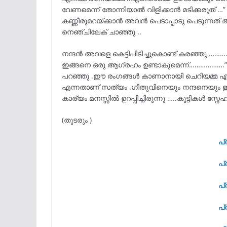
വേണമെന്ന് തോന്നിയാൽ വിളിക്കാൻ മടിക്കരുത് …” 
കണ്ണീരുമറയ്ക്കാൻ അവൻ പെടാപ്പാടു പെടുന്നത
നെഞ്ചിലേക് ചാഞ്ഞു ..
നന്ദൻ അവളെ കെട്ടിപിടിച്ചുകൊണ്ട് കരഞ്ഞു ………
ഇങ്ങനെ ഒരു ആഗ്രഹം ഉണ്ടാകുമെന്ന്……………….”
പറഞ്ഞു .ഈ രംഗങ്ങൾ കാണാനായി ചെറിയമ്മ എല്ലാ
എന്നതാണ് സത്യം .ഗീതുവിനെയും നന്ദനെയും
കാര്യം മനസ്സിൽ ഉറപ്പിച്ചിരുന്നു …..കുട്ടികൾ സ
(തുടരും )
പ്
പ്
പ്
പ്