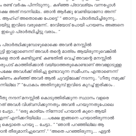
ശം രണ്ട് വർഷം പിന്നിടുന്നു.. കഴിഞ്ഞ പ്രാവശ്യം വന്നപ്പോൾ
 പക്ഷെ അത് നടന്നില്ല.. ഞാൻ ആർക്കു വേണ്ടിയാണോ അന്ന്
.. ആഹ്ഹ് അതൊക്കെ പോട്ടെ” ” ഞാനും പ്രാർത്ഥിച്ചിരുന്നു..
യിട്ടു ഇവിടെ വരുമെന്ന്.. ദേവിയോട് പോയി പറയണം അങ്ങനെ
ൊ പ്രാർത്ഥിച്ചിട്ടു വരാം.. ”
ോഴും പ്രാർത്ഥിക്കുമ്പോഴുമൊക്കെ അവൻ മനസ്സിൽ
ടി ഇവളാണെന്ന് അവൾ തന്റെ മാത്രം ആയിരുന്നുവെങ്കിൽ
താൻ കണ്ടിട്ടുണ്ട്. കണ്ടതിൽ വെച്ച് അവന്റെ മനസ്സിൽ
ും ഒരുപാട് കാത്തിരിക്കാൻ വയ്യാത്തതുകൊണ്ടാണ് അവളോടുള്ള
്ഷേ അവൾക്ക് തിരിച്ചു ഉണ്ടാവുന്ന സമീപനം എന്താണെന്ന്
ഷിണം കഴിഞ്ഞ് അവർ ആൽ ചുവട്ടിലേക്ക് നടന്നു.. “ഗീതു നമുക്ക്
ന്നില്ലേ ?” “പോകാം അതിനുമുമ്പ് ഇവിടെ കുറച്ച് ഇരിക്കാം .
ീതു നന്ദന് മനസ്സിൽ കൊടുത്തിരിക്കുന്ന സ്ഥാനം വളരെ
നത് അവൾ വിശ്വസിക്കുന്നതും അവൻ പറയുന്നതുപോലെ
ാ ചേട്ടാ.. ” “ഒരു കാര്യം നിന്നോട് പറയാൻ കുറെ ആയി
 എന്ന് എനിക്കറിയില്ല …..പക്ഷേ ഇങ്ങനെ പറയാതിരുന്നാൽ
ു കെട്ടാതെ പറയൂ … ചേട്ടാ.. ” “ഞാൻ പറഞ്ഞില്ലേ ആ
 തീരുമാനിച്ചുവെന്ന് .” “അതെ പറഞ്ഞിരുന്നു…. ഏട്ടൻ