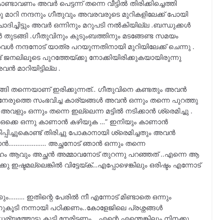
വണം അവർ പെട്ടന്ന് തന്നെ വീട്ടിൽ തിരിക്കിച്ചെത്തി
ു മാറി നന്ദനും ഗീതുവും അവരവരുടെ മുറികളിലേക്ക് പോയി
ദിച്ചിട്ടും അവർ ഒന്നിനും മറുപടി നൽകിയില്ല .ബന്ധുക്കൾ
തുടങ്ങി .ഗീതുവിനും കുടുംബത്തിനും മടങ്ങേണ്ട സമയം
വൾ നന്ദനോട് യാത്ര പറയുന്നതിനായി മുറിയിലേക്ക് ചെന്നു .
് ജനലിലൂടെ പുറത്തേയ്ക്കു നോക്കിയിരിക്കുകയായിരുന്നു
 മാറിയിട്ടില്ല .
ുളുങ്ങി തന്നെയാണ് ഇരിക്കുന്നത്.. ഗീതുവിനെ കണ്ടതും അവൻ
േരുത്തെ സംഭവിച്ച കാര്യങ്ങൾ അവൻ ഒന്നും തന്നെ പുറത്തു
. അവളും ഒന്നും തന്നെ ഇല്ലെന്ന മട്ടിൽ നടിക്കാൻ ശ്രെമിച്ചു .
 ഒക്കെ ഒന്നു കാണാൻ കഴിയുക …” ഇനിയും കാണാൻ
പിച്ചുകൊണ്ട് തിരിച്ചു പോകാനായി ശ്രെമിച്ചതും അവൻ
ഞാൻ………………… അച്ഛനോട് ഞാൻ ഒന്നും തന്നെ
ഗ്രഹം ആവും അച്ഛൻ അമ്മാവനോട് തുറന്നു പറഞ്ഞത് ..എന്നെ ആ
ു ഇഷ്ടമല്ലെങ്കിൽ വിട്ടേയ്ക്…എപ്പോഴെങ്കിലും ഒരിഷ്ടം എന്നോട്
്കും……… ഇതിന്റെ പേരിൽ നീ എന്നോട് മിണ്ടാതെ ഒന്നും
ന്നുകൂടി നന്നായി പഠിക്കണം..കോളേജിലെ പ്രശ്നങ്ങൾ
ര്യത്തോടു കൂടി നേരിടണം …എന്റെ എന്തെങ്കിലും നിനക്കു