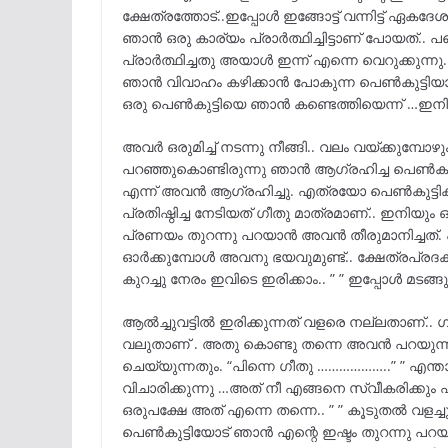
ക്ഷേത്രത്തോട്..ഇപ്പോൾ ഇങ്ങോട്ട് വന്നിട്ട് ഏകദേ
ഞാൻ ഒരു കാര്യം പ്രാർത്ഥിച്ചിട്ടാണ് പോയത്..
പ്രാർത്ഥിച്ചതു അയാൾ ഇന്ന് എന്നെ വെറുക്കുന്നു
ഞാൻ വിവാഹം കഴിക്കാൻ പോകുന്ന പെൺകുട്ടിയാ
ഒരു പെൺകുട്ടിയെ ഞാൻ കണ്ടെത്തിയെന്ന് …ഇനി ഇപ്പ
അവർ ഒരുമിച്ച് നടന്നു നീങ്ങി.. വലം വയ്ക്കുമ്പ
പറഞ്ഞുകൊണ്ടിരുന്നു ഞാൻ ആഗ്രഹിച്ച പെൺകുട്
എന്ന് അവൻ ആഗ്രഹിച്ചു. എത്രയോ പെൺകുട്ടികളെ 
പ്രതിഷ്ഠിച്ച നേടിയത് ഗീതു മാത്രമാണ്.. ഇനിയ
പ്രണയം തുറന്നു പറയാൻ അവൻ തീരുമാനിച്ചത്. പക
ഓർക്കുമ്പോൾ അവനു ഭയവുമുണ്ട്.. ക്ഷേത്രപ്രദക്
കുറച്ചു നേരം ഇവിടെ ഇരിക്കാം.. ” ” ഇപ്പോൾ മടങ്ങു
ആൽച്ചുവട്ടിൽ ഇരിക്കുന്നത് വളരെ നല്ലതാണ്.. ഗ
വലുതാണ് . അതു കൊണ്ടു തന്നെ അവൻ പറയുന്
ചെയ്യുന്നതും. “പിന്നെ ഗീതു ………………..” ” എന്ത
വിചാരിക്കുന്നു …അത് നീ എങ്ങനെ സ്വീകരിക്കും
ഒരുപക്ഷേ അത് എന്നെ തന്നെ.. ” ” കൂടുതൽ വളച്ച
പെൺകുട്ടിയോട് ഞാൻ എന്റെ ഇഷ്ടം തുറന്നു പറയാൻ