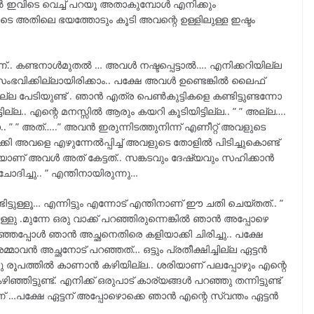
ൽ ഇവിടെ വെച്ച് പറയൂ അതാകുമ്പോൾ എനിക്കും
െ അതിലെ ഭയത്തോടും കൂടി അവന്റെ ഉള്ളിലുള്ള ഇഷ്ടം
ണ്.. കണ്ടനാൾമുതൽ … അവൾ നഷ്ടപ്പെട്ടാൽ…. എനിക്കറിയില്ല
െ സംഭവിക്കില്ലായിരിക്കാം.. പക്ഷേ അവൾ ഉണ്ടെങ്കിൽ ലൈഫ്
 പേടിയുണ്ട് . ഞാൻ എത്ര പെൺകുട്ടികളെ കണ്ടിട്ടുണ്ടന്നോ
ടില്ല.. എന്റെ മനസ്സിൽ ആരും കയറി കൂടിയിട്ടില്ല.. ” ” അല്ല….
 ” ” അത്…..” അവൻ ഇരുന്നിടത്തുനിന്ന് എണീറ്റ് അവളുടെ
്കി അവളെ എഴുന്നേൽപ്പിച്ച് അവളുടെ തോളിൽ പിടിച്ചുകൊണ്ട്
ടെയാണ് അവൾ അത് കേട്ടത്.. സങ്കടവും ദേഷ്യവും സഹിക്കാൻ
ോദിച്ചു.. ” എന്തിനായിരുന്നു…
ടുള്ളൂ… എന്നിട്ടും എന്നോട് എന്തിനാണ് ഈ ചതി ചെയ്തത്.. ”
്ളു .മുന്നേ ഒരു വാക്ക് പറഞ്ഞിരുന്നെങ്കിൽ ഞാൻ അപ്പോഴെ
ഞ്ഞപ്പോൾ ഞാൻ അച്ഛനെതിരെ കളിയാക്കി ചിരിച്ചു.. പക്ഷേ
ാവൻ അച്ഛനോട് പറഞ്ഞത്… ഒട്ടും പ്രതീക്ഷിച്ചില്ല ഏട്ടൻ
ൊരു രൂപത്തിൽ കാണാൻ കഴിയില്ല.. ശരിയാണ് പലപ്പോഴും എന്റെ
ിട്ടുണ്ട്. എനിക്ക് ഒരുപാട് കാര്യങ്ങൾ പറഞ്ഞു തന്നിട്ടുണ്ട്
യാണ് …പക്ഷേ ഏട്ടന് അപ്പോഴൊക്കെ ഞാൻ എന്റെ സ്വന്തം ഏട്ടൻ