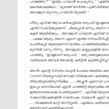
പറഞ്ഞോ ?” ” ഇല്ല പറയാൻ പോകുന്നു..” “എങ്കി
കേൾക്കാമല്ലോ…” മുഖത്ത് നേർത്ത പുഞ്ചിരിയോട
അവളോട് തുറന്നു പറയാൻ തുടങ്ങി. ”
ഗീതു എനിക്ക് ആ പെൺകുട്ടിയെ ഒരുപാട് ഇഷ്ടമാ
എന്ത് സംഭവിക്കുമെന്ന്.. ചിലപ്പോൾ ഒന്നും തന്ന
കളർ ആയിരിക്കും… അവളോട് പറയാൻ എനിക്ക് നല്ല
.. പക്ഷേ ആരും തന്നെ എന്നെ ഇത്ര സ്വാധീനിച്ചിട്
പെൺകുട്ടി ആരാണെന്ന് മാത്രം പറഞ്ഞില്ലല്ലോ..
മുന്നിൽ വന്നു നിന്നു.. അവളുടെ കണ്ണുകളിൽ നോക
പറഞ്ഞു.. “ഇഷ്ടമാണ് ഒരുപാട്.. ” ഒരു ഞെട്ടലോ
വയ്യാതെ അവൾ അവന്റെ ഷർട്ടിൽ കുത്തിപ്പിടിച്ച് ച
ഞാൻ എന്റെ സ്വന്തം ചേട്ടൻ പോലെ അല്ലെ കണ്ടിട്
“നന്ദന് നിശബ്ദനായി നോക്കി നിൽക്കാനേ കഴിഞ്ഞുള
തിരുത്തുമായിരുന്നില്ലേ ……..അച്ഛൻ എന്നോട് പറ
ഇപ്പൊ മനസിലായി ഏട്ടൻ പറഞ്ഞിട്ട് ആണല്ലേ അമ്മ
ഇങ്ങനെയൊക്കെ ചെയ്യുമെന്ന് .. എനിക്ക് മറ്റ
സങ്കടനിമിഷങ്ങളിൽ സന്തോഷം നല്കാൻ ഏട്ടന് കഴിഞ്ഞ
…. വിഷമങ്ങൾ മാറ്റി തന്നിട്ടുണ്ട്… എല്ലാം ശരി
ആയിട്ടാണ് കണ്ടിരിക്കുന്നത് .