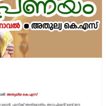
ാരി:
അതുല്യ കെ.എസ്‌
രാൻ. എനിക്ക് അത്രമാത്രം അറ്റാച്ച്മെന്റ് ഉണ്ട് ഈ