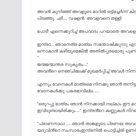
അവൻ കുനിഞ്ഞ് അവളുടെ മാറിൽ ഒട്ടിച്ചേർന്ന് ക
പിടഞ്ഞു. ഛീ…. വഷളൻ. അവളവനെ തള്ളി
പോടീ എന്നെക്കുറിച്ച് അപവാദം പറയാതെ അവളെ ഒന
ഇന്ദ്രാ… ഞാനെത്ര മാത്രം സന്തോഷിക്കുന്നു എ
ഒന്നാകാൻ കഴിയുമെങ്കിൽ അതിൽപ്പരമൊരു പുണ്
”
ജന്മജന്മാന്തര സുകൃതം…”
അവൻ്റെ നെഞ്ചിലേക്ക് മുഖമർപ്പിച്ച് അവൾ നിന്ന
എന്നും വേദനകൾ മാത്രമെ നിനക്കു ഞാൻ തന്നിട്ട
വേദനകൾക്കു പകരമാവില്ല……
“ഒരുറപ്പു മാത്രം ഞാൻ നിനക്കായി നല്കാം ഈ ന
ഇവിടുണ്ടായിരിക്കും….” ഇന്ദ്രൻ്റെ കണ്ണുകൾ നിറഞ
“പ്രാണനാഥാ …..ഞാൻ താങ്കളുടെ പ്രണയ തടവറയി
യദുവിൻ്റെ സംസാരംഇന്ദ്രനിൽ പൊട്ടിച്ചിരി ഉണർ