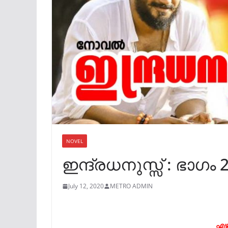
NOVEL
ഇന്ദ്രധനുസ്സ് : ഭാഗം 
July 12, 2020
METRO ADMIN
എഴു