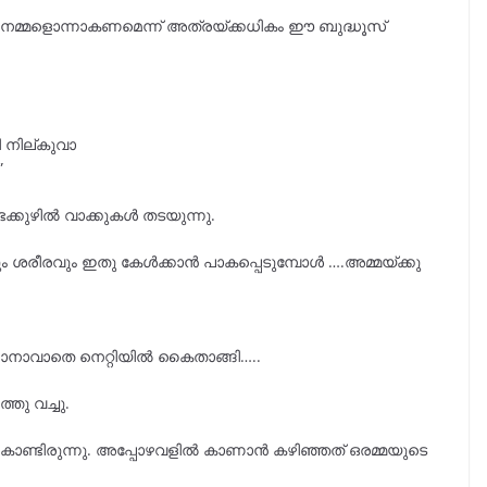
ാ നമ്മളൊന്നാകണമെന്ന് അത്രയ്ക്കധികം ഈ ബുദ്ധൂസ്
ി നില്കുവാ
”
കുഴിൽ വാക്കുകൾ തടയുന്നു.
ം ശരീരവും ഇതു കേൾക്കാൻ പാകപ്പെടുമ്പോൾ ….അമ്മയ്ക്കു
്ങാനാവാതെ നെറ്റിയിൽ കൈതാങ്ങി…..
തു വച്ചു.
കൊണ്ടിരുന്നു. അപ്പോഴവളിൽ കാണാൻ കഴിഞ്ഞത് ഒരമ്മയുടെ