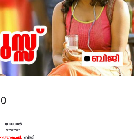
20
നോവൽ
******
ത്തുകാരി:
ബിജി