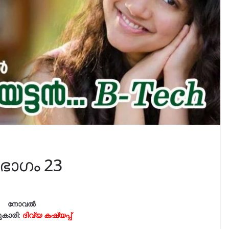
 ഭാഗം 23
നോവൽ
ുകാരി:
ദിവ്യ കഷ്യപ്പ്‌