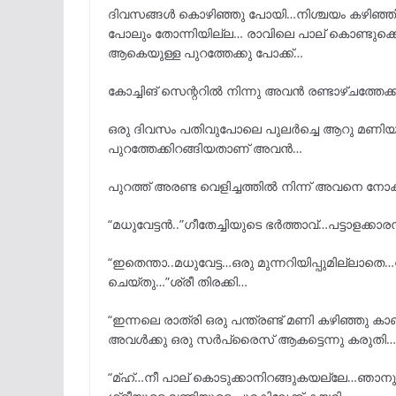
ദിവസങ്ങൾ കൊഴിഞ്ഞു പോയി…നിശ്ചയം കഴിഞ്ഞിട്ട്
പോലും തോന്നിയില്ല… രാവിലെ പാല് കൊണ്ടു
ആകെയുള്ള പുറത്തേക്കു പോക്ക്…
കോച്ചിങ് സെന്ററിൽ നിന്നു അവൻ രണ്ടാഴ്ചത്തേക്ക് ലീ
ഒരു ദിവസം പതിവുപോലെ പുലർച്ചെ ആറു മണിയാ
പുറത്തേക്കിറങ്ങിയതാണ് അവൻ…
പുറത്ത് അരണ്ട വെളിച്ചത്തിൽ നിന്ന് അവനെ നോക
“മധുവേട്ടൻ..”ഗീതേച്ചിയുടെ ഭർത്താവ്…പട്ടാളക്കാ
“ഇതെന്താ..മധുവേട്ട…ഒരു മുന്നറിയിപ്പുമില്ലാത
ചെയ്തു…”ശ്രീ തിരക്കി…
“ഇന്നലെ രാത്രി ഒരു പന്ത്രണ്ട് മണി കഴിഞ്ഞു 
അവൾക്കു ഒരു സർപ്രൈസ് ആകട്ടെന്നു കരുതി…ഹ..
“മ്ഹ്…നീ പാല് കൊടുക്കാനിറങ്ങുകയല്ലേ…ഞാനും 