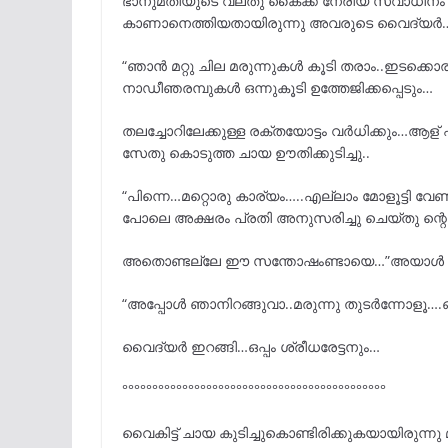
ഭാനുമതിയുടെ വലതു കൈക്ക് നേരിയ സ്വാധീനം 
കാണാനെത്തിയതായിരുന്നു അവരുടെ വൈദ്യർ
“ഞാൻ മറ്റു ചില മരുന്നുകൾ കൂടി തരാം..ഇടക്ക
നാഡീഞരമ്പുകൾ ഒന്നുകൂടി ഉത്തേജിക്കപ്പെടും…
തലച്ചോറിലേക്കുള്ള രക്തയോട്ടം വർധിക്കും…ആള് 
സേതു കൊടുത്ത ചായ ഊതിക്കുടിച്ചു..
“പിന്നെ…മറ്റൊരു കാര്യം…..എല്ലാം മോളൂട്ടി
പോലെ അക്ഷരം പ്രതി അനുസരിച്ചു ചെയ്തു ന്റെ ക
അതൊണ്ടല്ലേ ഈ സന്തോഷംണ്ടായെ…”അയാൾ സേതു
“അപ്പോൾ ഞാനിറങ്ങുവാ..മരുന്നു തുടർന്നോളൂ….ഒന്
വൈദ്യർ ഇറങ്ങി…ഒപ്പം ശ്രീധരേട്ടനും…
°°°°°°°°°°°°°°°°°°°°°°°°°°°°°°°°°°°°°°°°°°°°
വൈകിട്ട് ചായ കുടിച്ചുകൊണ്ടിരിക്കുകയായിരുന്ന