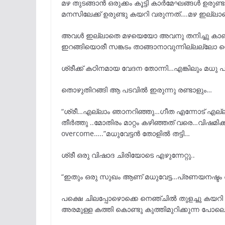
മഴ തുടങ്ങാൻ ഒരുക്കം കൂട്ടി കാർമേഘങ്ങൾ ഉരു
മനസിലേക്ക് ഉരുണ്ടു കയറി വരുന്നത്….മഴ ഇ
അവൾ ഇല്ലാതെ മഴയെയോ അവനു തനിച്ചു കാണാ
ഇറങ്ങിയൊരീ സങ്കടം താങ്ങാനാവുന്നില്ലല്ലോ ന
ശ്രീക്ക് കഠിനമായ വേദന തോന്നി…എങ്കിലും മധു പറ
തൊഴുതിറങ്ങി ആ പടവിൽ ഇരുന്നു രണ്ടാളും…
“ശ്രീ…എല്ലാം ഞാനറിഞ്ഞു…ഗീത എന്നോട് എല്ലാ
തീർത്തു ..മോതിരം മാറ്റം കഴിഞ്ഞത് വരെ…വിഷമിക്
overcome…..”മധുവേട്ടൻ തോളിൽ തട്ടി…
ശ്രീ ഒരു വിഷാദ ചിരിയോടെ എഴുന്നേറ്റു..
“ഇതും ഒരു സുഖം ആണ് മധുവേട്ട…പ്രണയനഷ്ടം 
പക്ഷെ ചിലപ്പോഴൊക്കെ നെഞ്ചിൽ തുളച്ചു കയറി അ
അരമുള്ള കത്തി കൊണ്ടു കുത്തിമുറിക്കുന്ന പോലെ