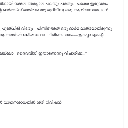
ിനായി നമ്മൾ അപ്പോൾ പലതും പരതും…പക്ഷെ ഇരുവരും
തിന്റെ ഓർമയ്ക്ക് മാത്രമേ ആ മുറിവിനു ഒരു ആശ്വാസമേകാൻ
ുഞ്ചിരി വിടരും…പിന്നീട് അത് ഒരു ഓർമ മാത്രമായിരുന്നു
െ ആ കത്തിയിറക്കിയ വേദന തിരികെ വരും…..ഇപ്പൊ എന്റെ
ട്ടല്ലല്ലോ…ദൈവവിധി ഇതാണെന്നു വിചാരിക്ക്…”
ങളിൽ വായനശാലയിൽ ശ്രീ റിവിഷൻ