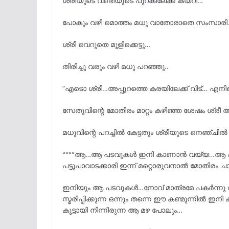
ശ്രീയുടെ വണ്ടിയുടെ പുറകിലേക്ക് കയറി…
പോകും വഴി മൊത്തം മധു വാതോരാതെ സംസാരിച്ച
ശ്രീ വെറുതെ മൂളിക്കെട്ടു…
തിരിച്ചു വരും വഴി മധു പറഞ്ഞു..
“എടൊ ശ്രീ…അപ്പുറത്തെ കരയിലേക്ക് വിട്… എ
സേതുവിന്റെ മോതിരം മാറ്റം കഴിഞ്ഞ ശേഷം ശ്രീ
മധുവിന്റെ പറച്ചിൽ കേട്ടതും ശ്രീയുടെ നെഞ്ച
°°°°ആ…ആ പടവുകൾ ഇനി കാണാൻ വയ്യ…ആ പടവിൽ നി
പട്ടുപാവാടക്കാരി ഇന്ന് മറ്റൊരുവനാൽ മോതിരം ചാർ
ഇനിയും ആ പടവുകൾ…നോവ്‌ മാത്രമേ പകർന്നു തര
സ്മരിപ്പിക്കുന്ന ഒന്നും തന്നെ ഈ കണ്മുന്നിൽ 
കൂട്ടായി നിന്നിരുന്ന ആ മഴ പോലും…