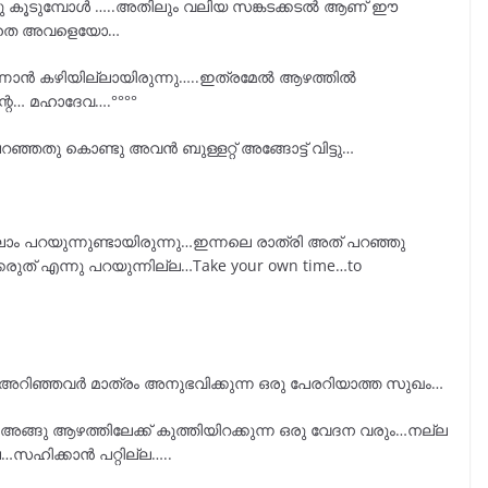
ണ്ടു കൂടുമ്പോൾ …..അതിലും വലിയ സങ്കടക്കടൽ ആണ് ഈ
ല്ലാതെ അവളെയോ…
ൻ കഴിയില്ലായിരുന്നു…..ഇത്രമേൽ ആഴത്തിൽ
്റെ… മഹാദേവ….°°°°
ഞ്ഞതു കൊണ്ടു അവൻ ബുള്ളറ്റ് അങ്ങോട്ട് വിട്ടു…
ം പറയുന്നുണ്ടായിരുന്നു…ഇന്നലെ രാത്രി അത് പറഞ്ഞു
കരുത് എന്നു പറയുന്നില്ല…Take your own time…to
അറിഞ്ഞവർ മാത്രം അനുഭവിക്കുന്ന ഒരു പേരറിയാത്ത സുഖം…
ങ്ങു ആഴത്തിലേക്ക് കുത്തിയിറക്കുന്ന ഒരു വേദന വരും…നല്ല
…സഹിക്കാൻ പറ്റില്ല…..