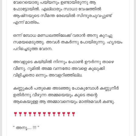
വേറെയൊരു പയ്യനും ഉണ്ടായിരുന്നു ആ
ഫോട്ടോയിൽ. എല്ലാരും സാധാ വേഷത്തിൽ
ആഷ്നയുടെ സീമന്ത രേഖയിൽ സിന്ദൂരചുവപ്പുണ്ട്
എന്ന് മാത്രം.
ഒന്ന് ബോധ മണ്ഡലത്തിലേക്ക് വരാൻ അനു കുറച്ചു
സമയമെടുത്തു. അവൾ തകർന്നു പോയിരുന്നു. ഹൃദയം
പറിച്ചെടുത്ത വേദന.
അവളുടെ കയ്യിൽ നിന്നും ഫോൺ ഊർന്നു താഴെ
വീണു. റൂമിൽ അമ്മ വന്നതോ അവളെ കുലുക്കി
വിളിച്ചതൊ ഒന്നും അവളറിഞ്ഞില്ല.
കണ്ണുകൾ പതുക്കെ അടഞ്ഞു പോകുമ്പോൾ കണ്ണുനീർ
ഉതിർന്നു വീഴുന്ന അമ്മയെയും കൂടെ തന്റെ
ആകെയുള്ള ആ അമ്മാവനെയും മാത്രമവൾ കണ്ടു.
” അനൂ…. !!! ”