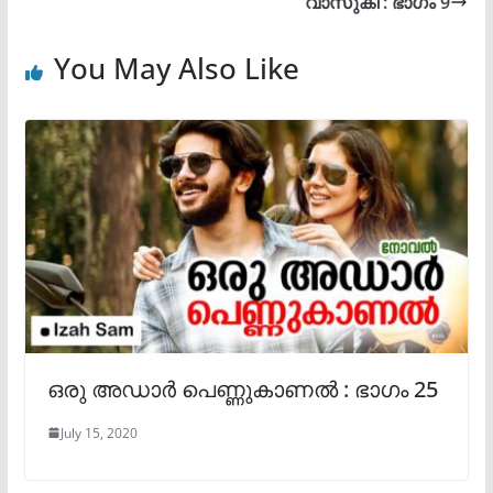
വാസുകി : ഭാഗം 9
You May Also Like
ഒരു അഡാർ പെണ്ണുകാണൽ : ഭാഗം 25
July 15, 2020