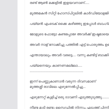
രണ്ട് ആൺ മക്കളിൽ ഇളയവനാണ്…..
മൂത്തമകൻ സിറ്റി ഹോസ്പിറ്റലിൽ കാർഡിയോളജിസ്
പയ്യൻ എംടെക് ഒക്കെ കഴിഞ്ഞു ഇപ്പോൾ ബാംഗ
മോളുടെ ഫോട്ടോ കണ്ടപ്പോഴേ അവർക്ക് ഇഷ്ടമാ
അവർ നാള് നോക്കിച്ചു പത്തിൽ എട്ട് പൊരുത്തം ഉ
എന്തായാലും അവർ വരട്ടെ…. വന്നു കണ്ടിട്ട് ബാക്ക
പയ്യനെയും കാണണമല്ലോ…..
……………………………………………………
ഇന്ന് പെണ്ണുകാണാൻ വരുന്ന ദിവസമാണ്
മുത്തശ്ശി രാവിലെ എഴുന്നേൽപ്പിച്ചു…
എഴുന്നേറ്റ് കുളിച്ച് ഒരു ദാവണി എടുത്തുടുത്തു……
നീണ്ട മുടി രണ്ടു സൈഡിൽ നിന്നും എടുത്ത് പിന്നി