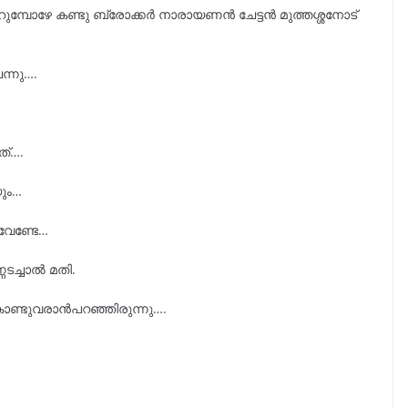
യറുമ്പോഴേ കണ്ടു ബ്രോക്കർ നാരായണൻ ചേട്ടൻ മുത്തശ്ശനോട്
ന്നു….
ത്….
യും…
വേണ്ടേ…
ണടച്ചാൽ മതി.
്ടുവരാൻപറഞ്ഞിരുന്നു….