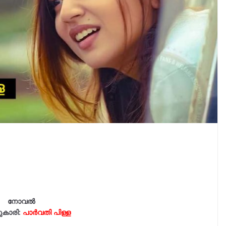
നോവൽ
ുകാരി:
പാർവതി പിള്ള