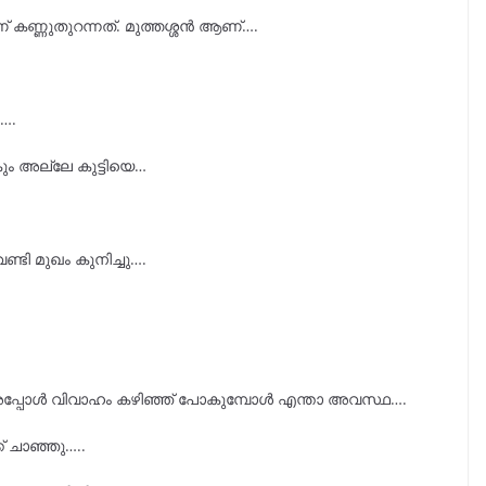
 കണ്ണുതുറന്നത്. മുത്തശ്ശൻ ആണ്….
….
ം അല്ലേ കുട്ടിയെ…
ി മുഖം കുനിച്ചു….
 അപ്പോൾ വിവാഹം കഴിഞ്ഞ് പോകുമ്പോൾ എന്താ അവസ്ഥ….
ക് ചാഞ്ഞു…..