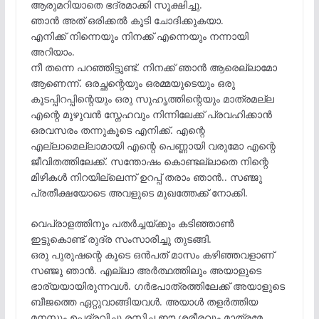
ആരുമറിയാതെ ഭദ്രമാക്കി സൂക്ഷിച്ചു.
ഞാൻ അത് ഒരിക്കൽ കൂടി ചോദിക്കുകയാ.
എനിക്ക് നിന്നെയും നിനക്ക് എന്നെയും നന്നായി
അറിയാം.
നീ തന്നെ പറഞ്ഞിട്ടുണ്ട്. നിനക്ക് ഞാൻ ആരെല്ലാമോ
ആണെന്ന്. ഒരച്ഛന്റെയും ഒരമ്മയുടെയും ഒരു
കൂടപ്പിറപ്പിന്റെയും ഒരു സുഹൃത്തിന്റെയും മാത്രമല്ല
എന്റെ മുഴുവൻ സ്നേഹവും നിന്നിലേക്ക് പ്രവഹിക്കാൻ
ഒരവസരം തന്നുകൂടെ എനിക്ക്. എന്റെ
എല്ലാമെല്ലാമായി എന്റെ പെണ്ണായി വരുമോ എന്റെ
ജീവിതത്തിലേക്ക്. സന്തോഷം കൊണ്ടല്ലാതെ നിന്റെ
മിഴികൾ നിറയില്ലെന്ന് ഉറപ്പ് തരാം ഞാൻ.. സഞ്ജു
പ്രതീക്ഷയോടെ അവളുടെ മുഖത്തേക്ക് നോക്കി.
വെപ്രാളത്തിനും പതർച്ചയ്ക്കും കടിഞ്ഞാൺ
ഇട്ടുകൊണ്ട് രുദ്ര സംസാരിച്ചു തുടങ്ങി.
ഒരു പുരുഷന്റെ കൂടെ ഒൻപത് മാസം കഴിഞ്ഞവളാണ്
സഞ്ജു ഞാൻ. എല്ലാ അർത്ഥത്തിലും അയാളുടെ
ഭാര്യയായിരുന്നവൾ. ഗർഭപാത്രത്തിലേക്ക് അയാളുടെ
ബീജത്തെ ഏറ്റുവാങ്ങിയവൾ. അയാൾ തളർത്തിയ
മനസ്സും ഉപദ്രവിച്ചു രസിച്ച ഈ ശരീരവും മാത്രമേ