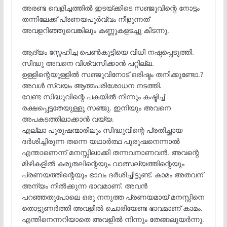
അരണ്ട വെളിച്ചത്തിൽ ഇടയ്ക്കിടെ സഞ്ജുവിന്റെ നോട്ടം
തന്നിലേക്ക് പ്രണയപൂർവ്വം നീളുന്നത്
അവളറിഞ്ഞുവെങ്കിലും കണ്ണുകളടച്ചു കിടന്നു.
ആദ്യം സ്നേഹിച്ച പെൺകുട്ടിയെ വിധി നഷ്ടപ്പെടുത്തി.
സിദ്ധു അവനെ വിശ്വസിക്കാൻ പറ്റില്ല.
ഉള്ളിന്റെയുള്ളിൽ സഞ്ജുവിനോട് ഒരിഷ്ടം തനിക്കുണ്ടോ.?
അവൾ സ്വയം ആത്മപരിശോധന നടത്തി.
വേണ്ട സിദ്ധുവിന്റെ പകയിൽ നിന്നും കഷ്ടിച്ച്
രക്ഷപ്പെട്ടതേയുള്ളൂ സഞ്ജു. ഇനിയും അവനെ
അപകടത്തിലാക്കാൻ വയ്യ.
എല്ലാ പുരുഷന്മാരിലും സിദ്ധുവിന്റെ പ്രതിച്ഛായ
ദർശിച്ചിരുന്ന തന്നെ യഥാർത്ഥ പുരുഷനെന്നാൽ
എന്താണെന്ന് മനസ്സിലാക്കി തന്നവനാണവൻ. അവന്റെ
മിഴികളിൽ കരുതലിന്റെയും വാത്സല്യത്തിന്റെയും
പ്രണയത്തിന്റെയും ഭാവം ദർശിച്ചിട്ടുണ്ട്. കാമം അതവന്
അന്യം നിൽക്കുന്ന ഭാവമാണ്. അവൻ
പറഞ്ഞതുപോലെ ഒരു നനുത്ത പ്രണയമായ് മനസ്സിനെ
തൊട്ടുണർത്തി അവളിൽ ചൊരിയേണ്ട ഭാവമാണ് കാമം.
എന്തിനെന്നറിയാതെ അവളിൽ നിന്നും തേങ്ങലുയർന്നു.