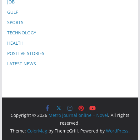
JOB
GULF
SPORTS
TECHNOLOGY
HEALTH
POSITIVE STORIES
LATEST NEWS
Copyright © 2026
Metro journal online – Novel
. All rights
reserved.
Theme:
ColorMag
by ThemeGrill. Powered by
WordPress
.