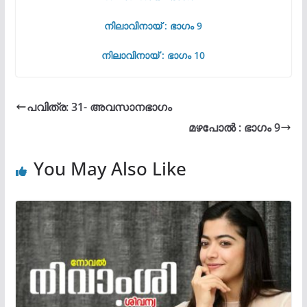
നിലാവിനായ് : ഭാഗം 9
നിലാവിനായ് : ഭാഗം 10
പവിത്ര: 31- അവസാനഭാഗം
മഴപോൽ : ഭാഗം 9
You May Also Like