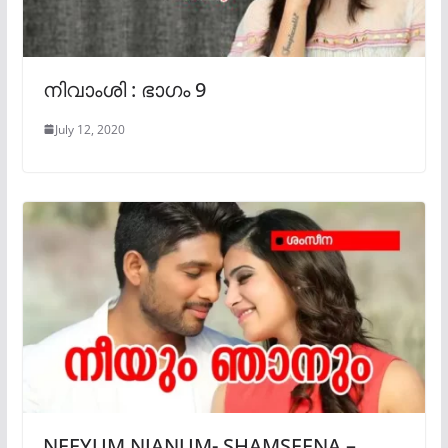
നിവാംശി : ഭാഗം 9
July 12, 2020
NEEYUM NJANUM- SHAMSEENA –