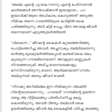
“അല്ല എന്റെ പുറകെ നടന്നു എന്റെ പേർസണൽ
കാര്യങ്ങൾ അന്വേഷിക്കാൻ ഇയാളാരാ… പറ
ഇയാൾക്ക് ആരാ അധികാരം കൊടുത്തത്” അടുത്ത
നിമിഷം തന്നെ ഗായത്രിയുടെ കവിളിൽ കൈ
പതിഞ്ഞിരുന്നു. അടി കിട്ടി വേച്ചു വീണ അവളെ ജീവൻ
തന്നെയാണ് എടുത്തുയർത്തിയത്.
“വിടെന്നെ…” ജീവന്റെ കൈകൾ കുടഞ്ഞെറിഞ്ഞു
പൊട്ടിത്തെറിച്ചു അവൾ. അച്ഛനാകും തല്ലിയതെന്നു
ഓർത്തു മുഖമുയർത്തിയപ്പോൾ കണ്ടത് കൈ തലം
കുടയുന്ന ഗൗതമിനെയാണ്. അവളുടെ കണ്ണുകൾ
നിറഞ്ഞൊഴുകി. അടിച്ച വേദനയെക്കാളും
മനസിനായിരുന്നു വേദന. ആദ്യമായാണ് ഗൗതം
തല്ലുന്നത്. അതും ജീവന് വേണ്ടി.
“നിനക്കു അറിയില്ലേ ഈ നിൽക്കുന്ന വ്യക്തി
നിന്റെയാരാണെന്നു… പറയെടി” ഗൗതമിന്റെ ഉയർന്ന
ശബ്ദം ആ വീട്ടിലെങ്ങും പ്രതിധ്വനിച്ചു കേട്ടു
കൊണ്ടിരുന്നു. അവൻ വീണ്ടും തല്ലാൻ കൈ
ഉയർത്തിയതും ജീവൻ ആ കൈകളിൽ പിടിച്ചു തടഞ്ഞു.