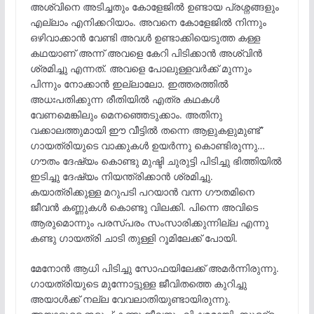
അശ്വിനെ അടിച്ചതും കോളേജിൽ ഉണ്ടായ പ്രശ്നങ്ങളും
എല്ലാം എനിക്കറിയാം. അവനെ കോളേജിൽ നിന്നും
ഒഴിവാക്കാൻ വേണ്ടി അവൾ ഉണ്ടാക്കിയെടുത്ത കള്ള
കഥയാണ് അന്ന് അവളെ കേറി പിടിക്കാൻ അശ്വിൻ
ശ്രമിച്ചു എന്നത്. അവളെ പോലുള്ളവർക്ക് മുന്നും
പിന്നും നോക്കാൻ ഇല്ലാലോ. ഇത്തരത്തിൽ
അധഃപതിക്കുന്ന രീതിയിൽ എത്ര കഥകൾ
വേണമെങ്കിലും മെനഞ്ഞെടുക്കാം. അതിനു
വക്കാലത്തുമായി ഈ വീട്ടിൽ തന്നെ ആളുകളുമുണ്ട്”
ഗായത്രിയുടെ വാക്കുകൾ ഉയർന്നു കൊണ്ടിരുന്നു…
ഗൗതം ദേഷ്യം കൊണ്ടു മുഷ്ടി ചുരുട്ടി പിടിച്ചു ഭിത്തിയിൽ
ഇടിച്ചു ദേഷ്യം നിയന്ത്രിക്കാൻ ശ്രമിച്ചു.
കയാത്രിക്കുള്ള മറുപടി പറയാൻ വന്ന ഗൗതമിനെ
ജീവൻ കണ്ണുകൾ കൊണ്ടു വിലക്കി. പിന്നെ അവിടെ
ആരുമൊന്നും പരസ്പരം സംസാരിക്കുന്നില്ല എന്നു
കണ്ടു ഗായത്രി ചാടി തുള്ളി റൂമിലേക്ക് പോയി.
മേനോൻ ആധി പിടിച്ചു സോഫയിലേക്ക് അമർന്നിരുന്നു.
ഗായത്രിയുടെ മുന്നോട്ടുള്ള ജീവിതത്തെ കുറിച്ചു
അയാൾക്ക് നല്ല വേവലാതിയുണ്ടായിരുന്നു.