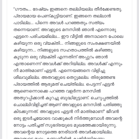
“ഗൗതം… ദേഷ്യം ഇങ്ങനെ തല്ലിയല്ല തീർക്കേണ്ടതു.
പ്രായമായ പെണ്കുട്ടിയാണ്. ഇങ്ങനെ തല്ലാൻ
പാടില്ല… പിന്നെ അവൾ പറഞ്ഞതും സത്യം
തന്നെയാണ്. അവളുടെ മനസിൽ ഞാൻ എന്നൊരു
ഏട്ടനെ പരിചയമില്ല… ഈ വീട്ടിൽ അനാഥനെ പോലെ
കഴിയുന്ന ഒരു വ്യക്തി… നിങ്ങളുടെ സംരക്ഷണയിൽ
കഴിയുന്ന… നിങ്ങളുടെ സഹതാപത്തിൽ കഴിഞ്ഞു
കൂടുന്ന ഒരു വ്യക്തി എന്നതിന് അപ്പുറം ഞാൻ
എന്താണെന്ന് അവൾക്ക് അറിയില്ല. അവൾക്ക് എന്നും
നീ മാത്രമാണ് ഏട്ടൻ. എന്നെയങ്ങനെ വിളിച്ചു
ശീലവുമില്ല. അതവളുടെ തെറ്റുമല്ല. തിരുത്തേണ്ട
പ്രായത്തിൽ ആരുമത് ചെയ്തില്ല. പെട്ടന്ന് ഏട്ടൻ
ആണെന്നൊക്കെ പറഞ്ഞ വളർന്ന മനസിൽ
അതുറപ്പിക്കാൻ കുറച്ചു ബുദ്ധിമുട്ടാണ്. ചെറുപ്പത്തിൽ
ചൊല്ലിവിളിച്ചത് ആണ് അവളുടെ മനസിൽ പതിഞ്ഞു
കിടക്കുന്നത്. അവളുടെ ഏട്ടൻ നീ മാത്രമാണ്” ജീവൻ
ഒരു ഇടർച്ചയോടെ വാക്കുകൾ നിർത്തുമ്പോൾ അവന്റെ
നോട്ടം പതിച്ചത് സുഭദ്രയുടെ മുഖത്തേക്കായിരുന്നു.
അവന്റെയ നോട്ടത്തെ നേരിടാൻ അവർക്കായില്ല.
അവരുടെ മുഖം കണ്ണുനീരിൽ കുതിർന്നിരുന്നു.