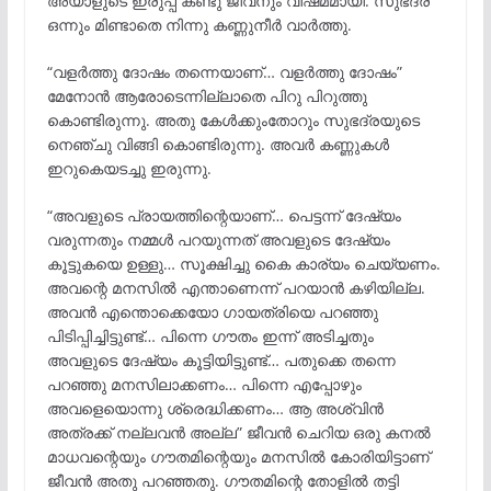
അയാളുടെ ഇരുപ്പ് കണ്ടു ജീവനും വിഷമമായി. സുഭദ്ര
ഒന്നും മിണ്ടാതെ നിന്നു കണ്ണുനീർ വാർത്തു.
“വളർത്തു ദോഷം തന്നെയാണ്… വളർത്തു ദോഷം”
മേനോൻ ആരോടെന്നില്ലാതെ പിറു പിറുത്തു
കൊണ്ടിരുന്നു. അതു കേൾക്കുംതോറും സുഭദ്രയുടെ
നെഞ്ചു വിങ്ങി കൊണ്ടിരുന്നു. അവർ കണ്ണുകൾ
ഇറുകെയടച്ചു ഇരുന്നു.
“അവളുടെ പ്രായത്തിന്റെയാണ്… പെട്ടന്ന് ദേഷ്യം
വരുന്നതും നമ്മൾ പറയുന്നത് അവളുടെ ദേഷ്യം
കൂട്ടുകയെ ഉള്ളു… സൂക്ഷിച്ചു കൈ കാര്യം ചെയ്യണം.
അവന്റെ മനസിൽ എന്താണെന്ന് പറയാൻ കഴിയില്ല.
അവൻ എന്തൊക്കെയോ ഗായത്രിയെ പറഞ്ഞു
പിടിപ്പിച്ചിട്ടുണ്ട്… പിന്നെ ഗൗതം ഇന്ന് അടിച്ചതും
അവളുടെ ദേഷ്യം കൂട്ടിയിട്ടുണ്ട്… പതുക്കെ തന്നെ
പറഞ്ഞു മനസിലാക്കണം… പിന്നെ എപ്പോഴും
അവളെയൊന്നു ശ്രെദ്ധിക്കണം… ആ അശ്വിൻ
അത്രക്ക് നല്ലവൻ അല്ല” ജീവൻ ചെറിയ ഒരു കനൽ
മാധവന്റെയും ഗൗതമിന്റെയും മനസിൽ കോരിയിട്ടാണ്
ജീവൻ അതു പറഞ്ഞതു. ഗൗതമിന്റെ തോളിൽ തട്ടി