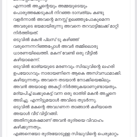
എന്നാൽ അച്ഛന്റെയും അമ്മയുടെയും
പൊരുത്തക്കേടുകൾ നിറഞ്ഞ ദാമ്പത്യം കണ്ടു
വളർന്നാൽ അവന്റെ മനസ്സ് ഉലഞ്ഞുപോകുമെന്ന
അവരുടെ ഭയമായിരുന്നു അവനെ തറവാട്ടിലേക്ക് മാറ്റി
നിർത്തിയത്.
ഒടുവിൽ മകൻ പ്ലസ് ടു കഴിഞ്ഞ്
വരുന്നെന്നറിഞ്ഞപ്പോൾ അവർ തമ്മിലൊരു
ധാരണയിലെത്തി. മകന് വേണ്ടി ഒരു വീട്ടിൽ
കഴിയാമെന്ന്.
ഒടുവിൽ ഭാര്യയുടെ മരണവും സിദ്ധുവിന്റെ ലഹരി
ഉപയോഗവും നാരായണിനെ ആകെ അസ്വസ്ഥമാക്കി.
കഴിയുന്നതും അവനെ തടയാൻ നോക്കിയെങ്കിലും
അവൻ അയാളെ അകറ്റി നിർത്തുകയാണുണ്ടായതും.
മദ്യപിച്ച് ലക്കുകെട്ട് വന്ന ഒരു രാത്രി മകൻ അച്ഛനെ
അടിച്ചു. എന്നിട്ടുമയാൾ അവിടെ തുടർന്നു.
ഒടുവിൽ മകന്റെ അവഗണന താങ്ങാൻ കഴിയാതെ
അയാൾ വീട് വിട്ടിറങ്ങി.
അതിനുശേഷമാണ് അവൻ രുദ്രയെ വിവാഹം
കഴിക്കുന്നതും.
എങ്ങനെയോ രുദ്രയോടുള്ള സിദ്ധുവിന്റെ പെരുമാറ്റം