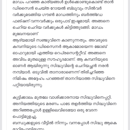
മാഡം പറഞ്ഞ കാര്യങ്ങൾ ഉൾക്കൊണ്ടുകൊണ്ട് താൻ
ഡിസൈൻ ചെയ്ത റോയൽ ബ്ലൂവും സിൽവർ
വർക്കുമടങ്ങിയ ഗൗൺ മാഡത്തിനും ബർത്ത്ഡേ
ഫങ്‌ഷന് വന്നവർക്കും ഒരുപാട് ഇഷ്ടമായി. അങ്ങനെ
ചെറിയ ചെറിയ വർക്കുകൾ കിട്ടിത്തുടങ്ങി. മാഡം
മുഖേനയാണ്
ആദ്യമായി സഞ്ജുവിനെ കാണുന്നതും. അവരുടെ
കമ്പനിയുടെ ഡിസൈനർ ആകാമോയെന്ന ജോബ്
ഓഫറുമായി എത്തിയ റെപ്രസെന്ററ്റീവ്. അങ്ങനെ
അവിടം മുതലുള്ള സൗഹൃദമാണ്. ആ കമ്പനിയുടെ
ഓണർ ആയിരുന്നു സിദ്ധുവിന്റെ ചെറിയച്ഛൻ നരൻ
നമ്പ്യാർ. ഒടുവിൽ താനാരാണെന്ന് തിരിച്ചറിഞ്ഞ
നിമിഷം അദ്ദേഹം പറഞ്ഞത് താനറിയാത്ത സിദ്ധുവിനെ
പറ്റിയായിരുന്നു.
കുട്ടിക്കാലം മുതലേ വാശിക്കാരനായ സിദ്ധുവിനെപ്പറ്റി.
അനിയത്തിയുടെ മരണം പാടേ തളർത്തിയ സിദ്ധുവിനെ
അറിഞ്ഞപ്പോൾ ഉള്ളിലെവിടെയോ ഒരു വേദന
പൊട്ടിമുളച്ചു.
ബന്ധുക്കളുടെ വീട്ടിൽ നിന്നും വന്നപ്പോൾ സിദ്ധു ആകെ
മാറിപ്പോയിരുന്നു.