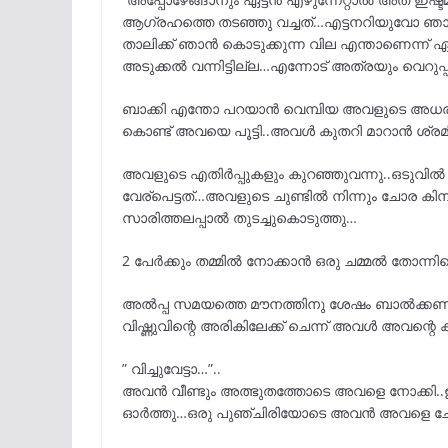
ആഗ്രഹത്തെ തടഞ്ഞു വച്ചത്…എട്ടനറിയുവോ ഞാൻ 
താലിക്ക് ഞാൻ കൊടുക്കുന്ന വില എന്താണെന്ന് ഏട്ട
അടുക്കൽ വന്നിട്ടില്ല…എന്നോട് അത്രയും വെറുപ്
ബാക്കി എന്തോ പറയാൻ വെമ്പിയ അവളുടെ അ
കൊണ്ട് അവയെ പൂട്ടി..അവൾ കുതറി മാറാൻ ശ്രമി
അവളുടെ എതിർപ്പുകളും കുറഞ്ഞുവന്നു..ഒടുവി
വേര്പെട്ടത്…അവളുടെ ചുണ്ടിൽ നിന്നും ചോര ക
സാരിത്തലപ്പാൽ തുടച്ചുകൊടുത്തു…
2 പേർക്കും തമ്മിൽ നോക്കാൻ ഒരു ചമ്മൽ തോന്ന
അൽപ്പ സമയത്തെ മൗനത്തിനു ശേഷം ബാൽക്കണിയില
വിഷ്ണുവിന്റെ അരികിലേക്ക് ചെന്ന് അവൾ അവന്റെ ക
” വിച്ചുവേട്ടാ…”..
അവൻ വീണ്ടും അത്ഭുതത്തോടെ അവളെ നോക്കി..ഇത
ഓർത്തു…ഒരു പുഞ്ചിരിയോടെ അവൻ അവളെ ചേർത