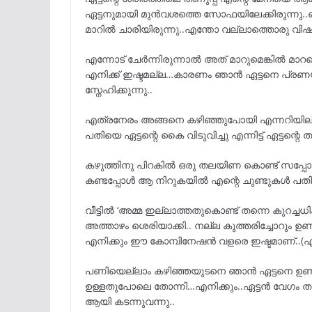
ഏട്ടനുമായി മുൻവശത്തെ സോഫയിലേക്കിരുന്നു..ഒരു
മാറിൽ ചാരിയിരുന്നു..എന്തോ വല്ലാത്തൊരു വിഷമ
എന്നോട് ചേർന്നിരുന്നാൽ അത് മാറുമെങ്കിൽ മാറട്
എനിക്ക് ഇഷ്ടമല്ല…കാരണം ഞാൻ ഏട്ടനെ പ്ര
സ്നേഹിക്കുന്നു..
എത്രനേരം അങ്ങനെ കഴിഞ്ഞുപോയി എന്നറിയില്ല…
പതിയെ ഏട്ടന്റെ കൈ വിടുവിച്ചു എന്നിട്ട് ഏട്ടന്
കഴുത്തിനു പിറകിൽ ഒരു തലയിണ കൊണ്ട് സപ്പോർട്
കണ്ടപ്പോൾ ആ നിറുകയിൽ എന്റെ ചുണ്ടുകൾ പതിപ്പിക
വീട്ടിൽ ‘അമ്മ ഇല്ലാത്തതുകൊണ്ട് തന്നെ കുറച്ച
അത്താഴം ശെരിയാക്കി.. നല്ല കുത്തരിച്ചോറും ഉ
എനിക്കും ഈ കോമ്പിനേഷൻ വളരെ ഇഷ്ടമാണ്..(എന
പണിയെല്ലാം കഴിഞ്ഞയുടനെ ഞാൻ ഏട്ടനെ ഉണർത്
ഉള്ളതുപോലെ തോന്നി…എനിക്കും..ഏട്ടൻ വേഗം തന്ന
ആയി കടന്നുവന്നു..