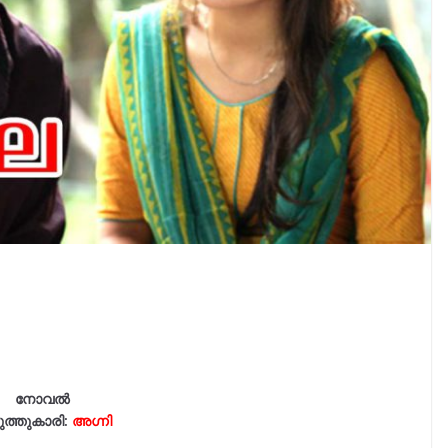
നോവൽ
ത്തുകാരി:
അഗ്നി