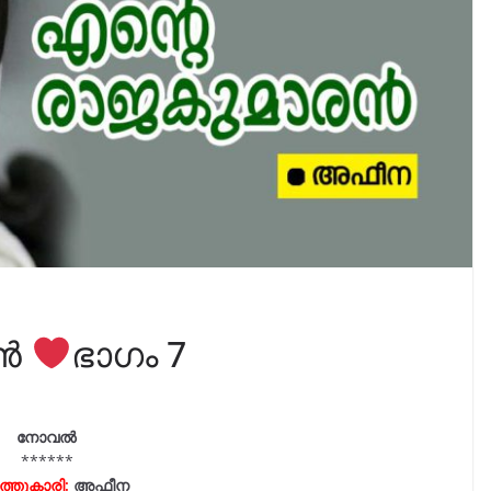
രൻ
ഭാഗം 7
നോവൽ
******
്തുകാരി:
അഫീന