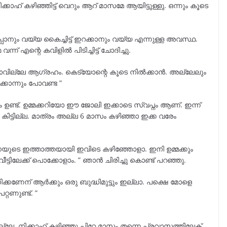
കാഹ് കഴിഞ്ഞിട്ട് വെറും ആറ് മാസമേ ആയിട്ടുള്ളു. ഒന്നും കൂടെ
 തുപ്പാനും വയ്യ കൈച്ചിട്ട് ഇറക്കാനും വയ്യ എന്നുള്ള അവസ്ഥ.
മ
വന്ന് എന്റെ കവിളിൽ പിടിച്ചിട്ട് ചോദിച്ചു.
്ടാവില്ലേ ആഗ്രഹം. കെട്യോന്റെ കൂടെ നിൽക്കാൻ. അല്ലേലും
്കൊന്നും പോവണ്ട ”
ം ഉണ്ട്. ഉമ്മക്കറിയോ ഈ ജോലി ഇക്കാടെ സ്വപ്നം ആണ്. ഇന്ന്
 കിട്ടില്ല. മാത്രം അല്ല 6 മാസം കഴിഞ്ഞാ ഇക്ക വരേം
നയുടെ ഇത്താത്തയായി ഇവിടെ കഴിഞ്ഞോളാ. ഇനി ഉമ്മക്കും
വീട്ടിലേക്ക് പൊക്കോളാം. ” ഞാൻ ചിരിച്ചു കൊണ്ട് പറഞ്ഞു.
്കണേന് ആർക്കും ഒരു ബുദ്ധിമുട്ടും ഇല്ലാ. പക്ഷെ മോളെ
റ്റണുണ്ട്. ”
്ലേ. നിക്കാഹ് കഴിഞ്ഞു പിറ്റേ മാസം തന്നെ പ്രവാസത്തിലേക്