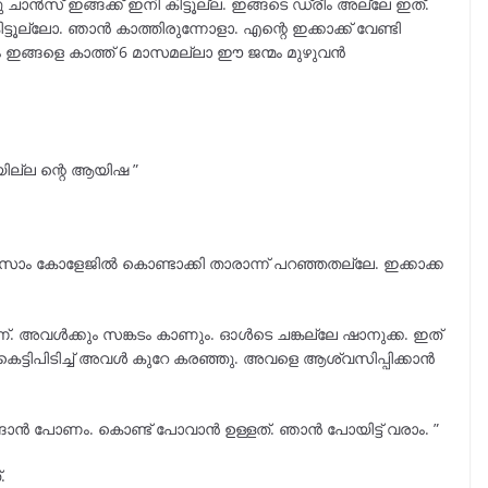
ു ചാൻസ് ഇങ്ങക്ക് ഇനി കിട്ടൂല്ല. ഇങ്ങടെ ഡ്രീം അല്ലേ ഇത്.
ടൂല്ലോ. ഞാൻ കാത്തിരുന്നോളാ. എന്റെ ഇക്കാക്ക് വേണ്ടി
ഇങ്ങളെ കാത്ത് 6 മാസമല്ലാ ഈ ജന്മം മുഴുവൻ
യില്ല ന്റെ ആയിഷ ”
വസോം കോളേജിൽ കൊണ്ടാക്കി താരാന്ന് പറഞ്ഞതല്ലേ. ഇക്കാക്ക
േണ്. അവൾക്കും സങ്കടം കാണും. ഓൾടെ ചങ്കല്ലേ ഷാനുക്ക. ഇത്
േം കെട്ടിപിടിച്ച് അവൾ കുറേ കരഞ്ഞു. അവളെ ആശ്വസിപ്പിക്കാൻ
്ങാൻ പോണം. കൊണ്ട് പോവാൻ ഉള്ളത്. ഞാൻ പോയിട്ട് വരാം. ”
.