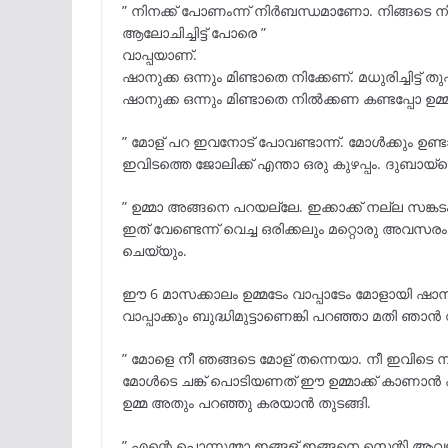
” നിനക്ക് പോണംന്ന് നിർബന്ധമാണോ. നിങ്ങടെ നിക്
ആലോചിച്ചിട്ട് പോരെ ”
വാപ്പയാണ്.
ഷാനുക്ക ഒന്നും മിണ്ടാതെ നിക്കേണ്. മധുരിച്ചിട്ട്
ഷാനുക്ക ഒന്നും മിണ്ടാതെ നിൽക്കണ കണ്ടപ്പോ
ഉമ്
” മോള് പറ ഇവനോട് പോവണ്ടാന്ന്. മോൾക്കും ഉണ
ഇവിടത്തെ ജോലിക്ക് എന്താ ഒരു കുഴപ്പം. ദുബായ്‌ക
”
ഉമ്മ
ാ അങ്ങനെ പറയല്ലേ. ഇക്കാക്ക് നല്ല സങ്കട
ഇത് വേണ്ടെന്ന് വെച്ച ഒരിക്കലും മറ്റൊരു അവസരം
ചെയ്യും.
ഈ 6 മാസക്കാലം ഉമ്മടേം വാപ്പാടേം മോളായി ഷാ
വാപ്പാക്കും ബുദ്ധിമുട്ടാണെങ്കി പറഞ്ഞാ മതി ഞാൻ 
” മോളെ നീ ഞങ്ങടെ മോള് തന്നെയാ. നീ ഇവിടെ നിക
മോൾടെ ചങ്ക് പൊടിയണത് ഈ
ഉമ്മ
ാക്ക് കാണാൻ പ
ഉമ്മ
അതും പറഞ്ഞു കരയാൻ തുടങ്ങി.
” എന്റെ പൊന്നുമ്മാ ഇങ്ങള് ഇങ്ങനെ സെന്റി ആവല