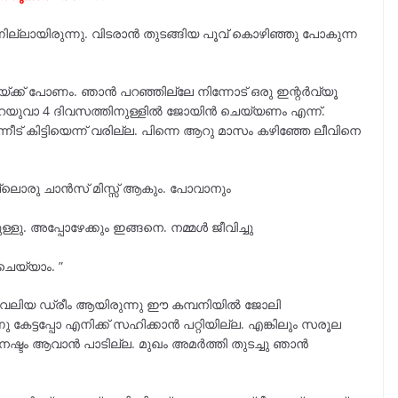
്നില്ലായിരുന്നു. വിടരാൻ തുടങ്ങിയ പൂവ് കൊഴിഞ്ഞു പോകുന്ന
്ക്ക് പോണം. ഞാൻ പറഞ്ഞില്ലേ നിന്നോട് ഒരു ഇന്റർവ്യൂ
്ട് പറയുവാ 4 ദിവസത്തിനുള്ളിൽ ജോയിൻ ചെയ്യണം എന്ന്.
 കിട്ടിയെന്ന് വരില്ല. പിന്നെ ആറു മാസം കഴിഞ്ഞേ ലീവിനെ
ലൊരു ചാൻസ് മിസ്സ്‌ ആകും. പോവാനും
നുള്ളു. അപ്പോഴേക്കും ഇങ്ങനെ. നമ്മൾ ജീവിച്ചു
െയ്യാം. ”
ം വലിയ ഡ്രീം ആയിരുന്നു ഈ കമ്പനിയിൽ ജോലി
േട്ടപ്പോ എനിക്ക് സഹിക്കാൻ പറ്റിയില്ല. എങ്കിലും സരൂല
്ടം ആവാൻ പാടില്ല. മുഖം അമർത്തി തുടച്ചു ഞാൻ