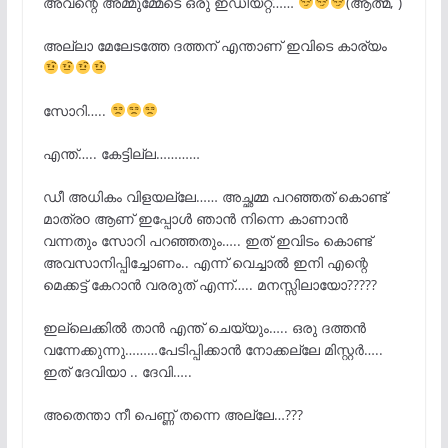
അവന്റെ അമ്മുമ്മേടെ ഒരു ഇഡിയറ്റ്……
(ആത്മ, )
അല്ലാ മേലേടത്തേ ദത്തന് എന്താണ് ഇവിടെ കാര്യം
സോറി…..
എന്ത്….. കേട്ടില്ല…………
ഡീ അധികം വിളയല്ലേ…… അച്ഛമ്മ പറഞ്ഞത് കൊണ്ട്
മാത്രo ആണ് ഇപ്പോൾ ഞാൻ നിന്നെ കാണാൻ
വന്നതും സോറി പറഞ്ഞതും….. ഇത് ഇവിടം കൊണ്ട്
അവസാനിപ്പിച്ചോണം.. എന്ന് വെച്ചാൽ ഇനി എന്റെ
മെക്കട്ട് കേറാൻ വരരുത് എന്ന്….. മനസ്സിലായോ?????
ഇല്ലെക്കിൽ താൻ എന്ത് ചെയ്യും….. ഒരു ദത്തൻ
വന്നേക്കുന്നു………പേടിപ്പിക്കാൻ നോക്കല്ലേ മിസ്റ്റർ…..
ഇത് ദേവിയാ .. ദേവി…..
അതെന്താ നീ പെണ്ണ് തന്നെ അല്ലേ…???