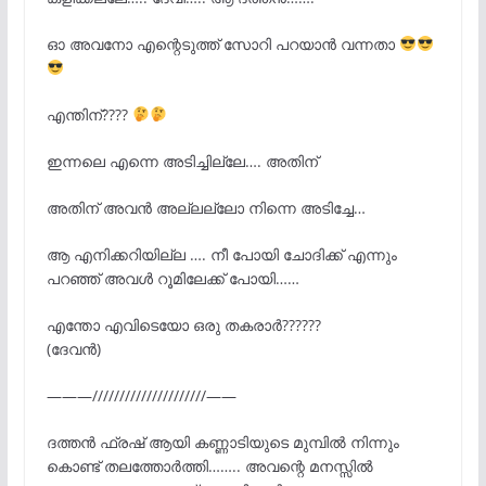
ഓ അവനോ എന്റെടുത്ത് സോറി പറയാൻ വന്നതാ
എന്തിന്????
ഇന്നലെ എന്നെ അടിച്ചില്ലേ…. അതിന്
അതിന് അവൻ അല്ലല്ലോ നിന്നെ അടിച്ചേ…
ആ എനിക്കറിയില്ല …. നീ പോയി ചോദിക്ക് എന്നും
പറഞ്ഞ് അവൾ റൂമിലേക്ക് പോയി……
എന്തോ എവിടെയോ ഒരു തകരാർ??????
(ദേവൻ)
———/////////////////////——
ദത്തൻ ഫ്രഷ് ആയി കണ്ണാടിയുടെ മുമ്പിൽ നിന്നും
കൊണ്ട് തലത്തോർത്തി…….. അവന്റെ മനസ്സിൽ