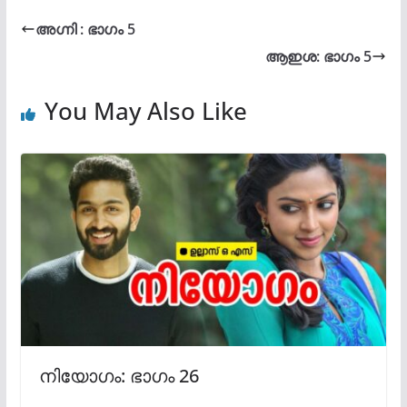
അഗ്നി : ഭാഗം 5
ആഇശ: ഭാഗം 5
You May Also Like
നിയോഗം: ഭാഗം 26