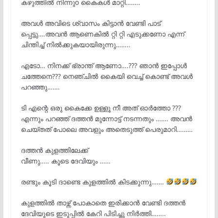
കഴുത്തിൽ നിന്നുo കൈകൾ മാറ്റി……..
അവൾ അവിടെ ശ്വാസം കിട്ടാൻ വേണ്ടി പാട്
പ്പെട്ടു….അവൻ ആണെകിൽ റ്റി റ്റി എടുക്കണോ എന്ന്
ചിന്തിച്ച് നിൽക്കുകയായിരുന്നു……..
എടോ… നിനക്ക് ഭ്രാന്ത് ആണോ….??? ഞാൻ ഇപ്പോൾ
ചത്തേനെ??? നെഞ്ചിൽ കൈയി വെച്ച് കൊണ്ട് അവൾ
പറഞ്ഞു…….
ടി എന്റെ ഒരു കൈക്കേ ഉള്ളൂ നീ അത് ഓർത്തോ ???
എന്നും പറഞ്ഞ് ദത്തൻ മുന്നോട്ട് നടന്നതും ……. അവൻ
ചെയ്തത് പോലെ അവളും അതെടുത്ത് പെരുമാറി………
ദത്തൻ കുളത്തിലേക്ക്
വീണു….. കൂടെ ദേവിയും ……
രണ്ടും കൂടി ദാണ്ടെ കുളത്തിൽ കിടക്കുന്നു…….
കുളത്തിൽ താഴ്ന്ന് പോകാതെ ഇരിക്കാൻ വേണ്ടി ദത്തൻ
ദേവിയുടെ ഇടുപ്പിൽ കേറി പിടിച്ചു നിർത്തി……..