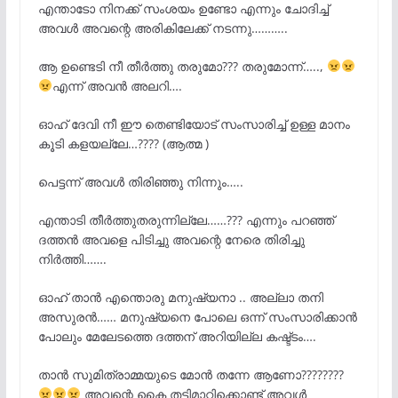
എന്താടോ നിനക്ക് സംശയം ഉണ്ടോ എന്നും ചോദിച്ച്
അവൾ അവന്റെ അരികിലേക്ക് നടന്നു………..
ആ ഉണ്ടെടി നീ തീർത്തു തരുമോ??? തരുമോന്ന്…..,
എന്ന് അവൻ അലറി….
ഓഹ് ദേവി നീ ഈ തെണ്ടിയോട് സംസാരിച്ച് ഉള്ള മാനം
കൂടി കളയല്ലേ…???? (ആത്മ )
പെട്ടന്ന് അവൾ തിരിഞ്ഞു നിന്നും…..
എന്താടി തീർത്തുതരുന്നില്ലേ……??? എന്നും പറഞ്ഞ്
ദത്തൻ അവളെ പിടിച്ചു അവന്റെ നേരെ തിരിച്ചു
നിർത്തി…….
ഓഹ് താൻ എന്തൊരു മനുഷ്യനാ .. അല്ലാ തനി
അസുരൻ…… മനുഷ്യനെ പോലെ ഒന്ന് സംസാരിക്കാൻ
പോലും മേലേടത്തെ ദത്തന് അറിയില്ല കഷ്ട്ടം….
താൻ സുമിത്രാമ്മയുടെ മോൻ തന്നേ ആണോ????????
അവന്റെ കൈ തട്ടിമാറ്റിക്കൊണ്ട് അവൾ