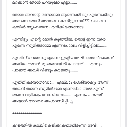
മറക്കാൻ ഞാൻ പറയുമോ ഏട്ടാ…….
ഞാൻ അവന്റെ രണ്ടാനമ്മ ആണെക്കി ലും എന്നെകിലും
അവനെ ഞാൻ അങ്ങനെ കണ്ടിട്ടുണ്ടോ???? ദക്ഷനെ
കാട്ടിൽ സ്നേഹമാണ് എനിക്ക് ദത്തനോട്‌ …
എന്നിട്ടും എന്റെ മോൻ കുഞ്ഞിലേ തൊട്ട് ഇന്ന് വരെ
എന്നെ സുമിത്രാമ്മേ എന്ന് പോലും വിളിച്ചിട്ടില്ല……..
എന്തിന് പറയുന്നു എന്നെ ഇഷ്ട്ടം അല്ലാത്തത് കൊണ്ട്
അല്ലേ അവൻ മുംബൈയിൽ പോയത്…. എന്നും
പറഞ്ഞ് അവർ വീണ്ടും കരഞ്ഞു……..
ഏയ്യ് കരയാതഡോ…. എല്ലാം ശെരിയാകും അന്ന്
അവൻ തന്നെ സുമിത്രമ്മേ എന്നല്ലാ അമ്മ എന്ന്
തന്നെ വിളിക്കും നോക്കിക്കോ…….. എന്നും പറഞ്ഞ്
അയാൾ അവരെ ആശ്വസിപ്പിച്ചു………
♦️
♦️
♦️
♦️
♦️
♦️
♦️
♦️
♦️
♦️
♦️
♦️
♦️
♦️
♦️
കുളത്തിൽ കല്ലിട്ട് കളിക്കുകയായിരുന്നു ദേവി…..