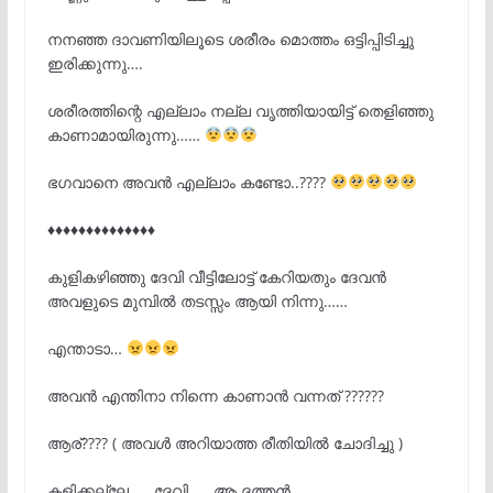
നനഞ്ഞ ദാവണിയിലൂടെ ശരീരം മൊത്തം ഒട്ടിപ്പിടിച്ചു
ഇരിക്കുന്നു….
ശരീരത്തിന്റെ എല്ലാം നല്ല വൃത്തിയായിട്ട് തെളിഞ്ഞു
കാണാമായിരുന്നു……
ഭഗവാനെ അവൻ എല്ലാം കണ്ടോ..????
♦️
♦️
♦️
♦️
♦️
♦️
♦️
♦️
♦️
♦️
♦️
♦️
♦️
♦️
കുളികഴിഞ്ഞു ദേവി വീട്ടിലോട്ട് കേറിയതും ദേവൻ
അവളുടെ മുമ്പിൽ തടസ്സം ആയി നിന്നു……
എന്താടാ…
അവൻ എന്തിനാ നിന്നെ കാണാൻ വന്നത് ??????
ആര്???? ( അവൾ അറിയാത്ത രീതിയിൽ ചോദിച്ചു )
കളിക്കല്ലേ….. ദേവി….. ആ ദത്തൻ…….