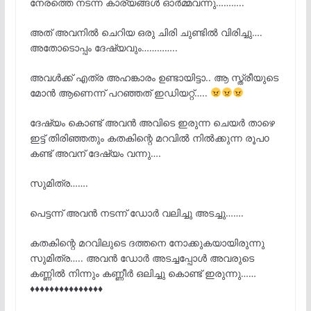
നേരത്തെ നടന്ന കാര്യങ്ങൾ ഓർമ്മവന്നു………..
അത് അവനിൽ ചെറിയ ഒരു ചിരി ചുണ്ടിൽ വിരിച്ചു….
അതോടൊപ്പം ദേഷ്യവും…………..
അവൾക്ക് എത്ര അഹങ്കാരം ഉണ്ടായിട്ടാ.. ആ സ്ത്രീയുടെ
മോൻ ആണെന്ന് പറഞ്ഞത് ഇഡിയറ്റ്…..
ദേഷ്യം കൊണ്ട് അവൻ അവിടെ ഇരുന്ന ചെയർ താഴെ
ഇട്ട് തിരിഞ്ഞതും കതകിന്റെ മറവിൽ നിൽക്കുന്ന രൂപo
കണ്ട് അവന് ദേഷ്യം വന്നു….
സുമിത്ര…….
പെട്ടന്ന് അവൻ നടന്ന് ഡോർ വലിച്ചു അടച്ചു…….
കതകിന്റെ മറവിലുടെ ദത്തനെ നോക്കുകയായിരുന്നു
സുമിത്ര….. അവൻ ഡോർ അടച്ചപ്പോൾ അവരുടെ
കണ്ണിൽ നിന്നും കണ്ണീർ ഒലിച്ചു കൊണ്ട് ഇരുന്നു……
♦️
♦️
♦️
♦️
♦️
♦️
♦️
♦️
♦️
♦️
♦️
♦️
♦️
♦️
♦