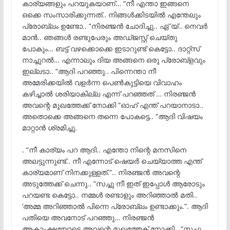
കാര്യങ്ങളും പറയുകയാണ്… “നീ എന്താ ഇങ്ങനെ
ഒക്കെ സംസാരിക്കുന്നത്.. നിങ്ങൾക്കിടയിൽ എന്തേലും
പ്രോബ്ലം ഉണ്ടോ.. “നിരഞ്ജൻ ചോദിച്ചു.. ഏ”യ്.. നെവർ
മാൻ.. ഞങ്ങൾ രണ്ടുപേരും അഡ്ജസ്റ്റ് ചെയ്തു
പോകും… ബട്ട് വഴക്കൊക്കെ ഇടാറുണ്ട് കെട്ടോ.. ദാറ്റ്സ്
നാച്ചുറൽ… എന്നാലും ദിയ അങ്ങനെ ഒരു പ്രോബ്ളവും
ഇല്ലടാ.. “ആദി പറഞ്ഞു.. പിന്നെന്താ നീ
അമേരിക്കയിൽ വളർന്ന പെൺകുട്ടിയെ വിവാഹം
കഴിച്ചാൽ ശരിയാകില്ല എന്ന് പറഞ്ഞത് … നിരഞ്ജൻ
അവന്റെ മുഖത്തേക്ക് നോക്കി “ഓഹ് എന്ത് പറയാനാടാ..
അതൊക്കെ അങ്ങനെ തന്നെ പോകട്ടെ.. “ആദി വിഷയം
മാറ്റാൻ ശ്രമിച്ചു.
. “നീ കാര്യം പറ ആദി.. എന്തോ നിന്റെ മനസിനെ
അലട്ടുന്നുണ്ട്.. നീ എന്നോട് ഷെയർ ചെയ്യാത്ത എന്ത്
കാര്യമാണ് നിനക്കുള്ളത്.”.. നിരഞ്ജൻ അവന്റെ
അടുത്തേക്ക് ചെന്നു.. “സച്ചു നീ ഇത് ഇപ്പോൾ ആരോടും
പറയണ്ട കെട്ടോ.. നമ്മൾ രണ്ടാളും അറിഞ്ഞാൽ മതി..
‘അമ്മ അറിഞ്ഞാൽ പിന്നെ പ്രോബ്ലം ഉണ്ടാക്കും.”. ആദി
പതിയെ അവനോട് പറഞ്ഞു… നിരഞ്ജൻ
ആകാംക്ഷയോടെ അവന്റെ മുഖത്തേക് നോക്കി.. “സച്ചു