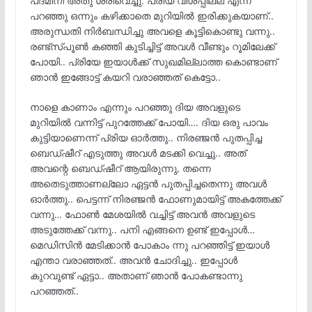
പദ്മിനി അതു ശരിവെച്ചു. പ്രിയ വിശപ്പില്ല എന്ന്
പറഞ്ഞു ഒന്നും കഴിക്കാതെ മുറിയിൽ ഇരിക്കുകയാണ്..
അരുന്ധതി നിർബന്ധിച്ചു അവളെ കൂട്ടികൊണ്ടു വന്നു..
രണ്ട്സ്പൂൺ കഞ്ഞി കുടിച്ചിട്ട് അവൾ വീണ്ടും റൂമിലേക്ക്
പോയി.. പ്രിയേ ഇയാൾക്ക് സുഖമില്ലാത്ത കൊണ്ടാണ്
ഞാൻ ഇങ്ങോട്ട് കയറി വരാഞ്ഞത് കെട്ടോ..
നാളെ കാണാം എന്നും പറഞ്ഞു ദിയ അവളുടെ
മുറിയിൽ വന്നിട്ട് പുറത്തേക്ക് പോയി…. ദിയ ഒരു പാവം
കുട്ടിയാണെന്ന് പ്രിയ ഓർത്തു.. നിരഞ്ജൻ പുതപ്പിച്ച
ബെഡ്ഷീറ് എടുത്തു അവൾ മടക്കി വെച്ചു.. അത്
അവന്റെ ബെഡ്ഷീറ് ആയിരുന്നു, തന്നെ
അതെടുത്താണല്ലോ ഏട്ടൻ പുതപ്പിച്ചതെന്നു അവൾ
ഓർത്തു.. പെട്ടന്ന് നിരഞ്ജൻ ഫോണുമായിട്ട് അകത്തേക്ക്
വന്നു… ഫോൺ മേശയിൽ വച്ചിട്ട് അവൻ അവളുടെ
അടുത്തേക്ക് വന്നു.. പനി എങ്ങനെ ഉണ്ട് ഇപ്പോൾ…
മെഡിസിൻ മേടിക്കാൻ പോകാം ന്നു പറഞ്ഞിട്ട് ഇയാൾ
എന്താ വരാഞ്ഞത്.. അവൻ ചോദിച്ചു.. ഇപ്പോൾ
കുറവുണ്ട് ഏട്ടാ.. അതാണ് ഞാൻ പോകണ്ടാന്നു
പറഞ്ഞത്..