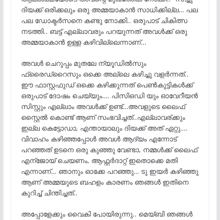
ദിയക്ക് ഒരിക്കലും ഒരു അമ്മയാകാൻ സാധിക്കില്ല… പല
പല ഡോക്ടർസനെ കണ്ടു നോക്കി.. ഒരുപാട് ചികിത്സ
നടത്തി.. ബട്ട് എല്ലാവരും പറയുന്നത് അവൾക്ക് ഒരു
അമ്മയാകാൻ ഉള്ള കഴിവില്ലെന്നാണ്…
അവൾ ചെറുപ്പം മുതലേ ന്യൂഡിൽസും
ഫ്രൈഡ്‌റൈസും ഒക്കെ അല്ലെ കഴിച്ചു വളർന്നത്..
ഈ ഫാസ്റ്റഫുഡ് ഒക്കെ കഴിക്കുന്നത് പെൺകുട്ടികൾക്ക്
ഒരുപാട് ദോഷം ചെയ്യും…. പിസിഒഡി യും ഓവേറീയൻ
സിസ്റ്റും എല്ലാം അവൾക്ക് ഉണ്ട്…അവളുടെ ലൈഫ്
സ്റ്റൈൽ കൊണ്ട് ആണ് സംഭവിച്ചത്..എല്ലാവര്ക്കും
ഇല്ല കെട്ടോഡാ, എന്തായാലും ദിയക്ക് അത് ഏറ്റു….
വിവാഹം കഴിഞ്ഞപ്പോൾ അവൾ ആദ്യം എന്നോട്
പറഞ്ഞത് ഉടനെ ഒരു കുഞ്ഞു വേണ്ടാ, നമ്മൾക്ക് ലൈഫ്
എന്ജോയ് ചെയണം, ആഫ്റ്റർദാറ്റ് ഇതൊക്കെ മതി
എന്നാണ്… ഞാനും ഓക്കേ പറഞ്ഞു… ടു ഇയർ കഴിഞ്ഞു
ആണ് അമ്മയുടെ ബഹളം കാരണം ഞങ്ങൾ ഇതിനെ
കുറിച്ച് ചിന്തിച്ചത്..
അപ്പോളേക്കും വൈകി പോയിരുന്നു.. മെയ്ബി ഞങ്ങൾ