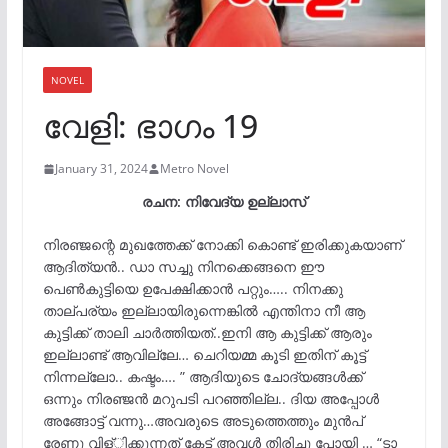
NOVEL
വേളി: ഭാഗം 19
January 31, 2024
Metro Novel
രചന: നിവേദ്യ ഉല്ലാസ്‌
നിരഞ്ജന്റെ മുഖത്തേക്ക് നോക്കി കൊണ്ട് ഇരിക്കുകയാണ്
ആദിത്യൻ.. ഡാ സച്ചു നിനക്കെങ്ങനെ ഈ
പെൺകുട്ടിയെ ഉപേക്ഷിക്കാൻ പറ്റും….. നിനക്കു
താല്പര്യം ഇല്ലായിരുന്നെങ്കിൽ എന്തിനാ നീ ആ
കുട്ടിക്ക് താലി ചാർത്തിയത്..ഇനി ആ കുട്ടിക്ക് ആരും
ഇല്ലാണ്ട് ആവില്ലേ… ചെറിയമ്മ കൂടി ഇതിന് കൂട്ട്
നിന്നല്ലോ.. കഷ്ടം…. ” ആദിയുടെ ചോദ്യങ്ങൾക്ക്
ഒന്നും നിരഞ്ജൻ മറുപടി പറഞ്ഞില്ല.. ദിയ അപ്പോൾ
അങ്ങോട്ട് വന്നു…അവരുടെ അടുത്തെത്തും മുൻപ്
രേണു വിള്ിക്കുന്നത് കേട്ട് അവൾ തിരിച്ചു പോയി … “ടാ