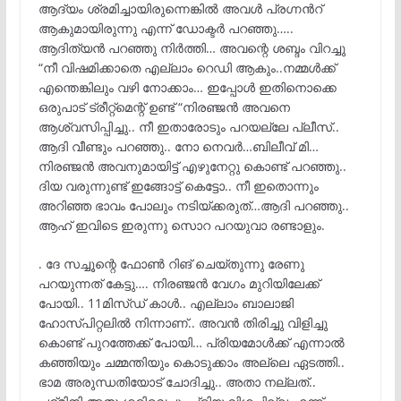
ആദ്യം ശ്രമിച്ചായിരുന്നെങ്കിൽ അവൾ പ്രഗ്നൻറ്
ആകുമായിരുന്നു എന്ന് ഡോക്ടർ പറഞ്ഞു…..
ആദിത്യൻ പറഞ്ഞു നിർത്തി… അവന്റെ ശബ്ദം വിറച്ചു
“നീ വിഷമിക്കാതെ എല്ലാം റെഡി ആകും..നമ്മൾക്ക്
എന്തെങ്കിലും വഴി നോക്കാം… ഇപ്പോൾ ഇതിനൊക്കെ
ഒരുപാട് ട്രീറ്റ്മെന്റ് ഉണ്ട് “നിരഞ്ജൻ അവനെ
ആശ്വസിപ്പിച്ചു.. നീ ഇതാരോടും പറയല്ലേ പ്ലീസ്..
ആദി വീണ്ടും പറഞ്ഞു.. നോ നെവർ…ബിലീവ് മി…
നിരഞ്ജൻ അവനുമായിട്ട് എഴുനേറ്റു കൊണ്ട് പറഞ്ഞു..
ദിയ വരുന്നുണ്ട് ഇങ്ങോട്ട് കെട്ടോ.. നീ ഇതൊന്നും
അറിഞ്ഞ ഭാവം പോലും നടിയ്ക്കരുത്…ആദി പറഞ്ഞു..
ആഹ് ഇവിടെ ഇരുന്നു സൊറ പറയുവാ രണ്ടാളും.
. ദേ സച്ചൂന്റെ ഫോൺ റിങ് ചെയ്തുന്നു രേണു
പറയുന്നത് കേട്ടു…. നിരഞ്ജൻ വേഗം മുറിയിലേക്ക്
പോയി.. 11മിസ്ഡ് കാൾ.. എല്ലാം ബാലാജി
ഹോസ്പിറ്റലിൽ നിന്നാണ്.. അവൻ തിരിച്ചു വിളിച്ചു
കൊണ്ട് പുറത്തേക്ക് പോയി… പ്രിയമോൾക്ക് എന്നാൽ
കഞ്ഞിയും ചമ്മന്തിയും കൊടുക്കാം അല്ലെ ഏടത്തി..
ഭാമ അരുന്ധതിയോട് ചോദിച്ചു.. അതാ നല്ലത്..