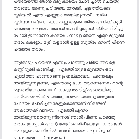
പ്രിയേടത്തി ഞാൻ ഒരു കാര്യം ചോദിച്ചാൽ ചെയ്തു
തരുമോ..രേണു പ്രിയയെ നോക്കി. ഏടത്തിയുടെ
മുടിയിൽ എന്ത് എണ്ണയാ തേയ്ക്കുന്നത്… നല്ല
മുടിയാണല്ലോ.. കാച്ചെണ്ണ ആണെങ്കിൽ എനിക്ക് കൂടി
പറഞ്ഞു തരുമോ.. അവൾ ചോദിച്ചപ്പോൾ പ്രിയ ചിരിച്ചു
പോയി ഇതാണോ കാര്യം.. നാളെ ഞാൻ എണ്ണ മുറുക്കി
തരാം കെട്ടോ.. മുടി വളരാൻ ഉള്ള സൂത്രം ഞാൻ പിന്നെ
പറഞ്ഞു തരാം..
ആരോടും പറയണ്ട എന്നും പറഞ്ഞു പ്രിയ അവളെ
കണ്ണിറുക്കി കാണിച്ചു… ഏടത്തിയുടെ മുഖത്തു ഒരു
പുള്ളിയോ പാണ്ടോ ഒന്നും ഇല്ലാലോ… എന്തേലും
തേയ്ക്കുന്നുണ്ടോ, എന്തൊരു ഭംഗി ആണെന്നോ എന്റെ
ഏടത്തിയേ കാണാന്…നാച്ചുറൽ ടിപ്സ് എന്തെങ്കിലും
അറിയാമെങ്കിൽ പറഞ്ഞു തായോ…രേണു അടുത്ത
ചോദ്യം ചോദിച്ചത് കേട്ടുകൊണ്ടാണ് നിരഞ്ജൻ
അകത്തേക്ക് വന്നത്…. ഏടത്തി എന്താ
തേയ്ക്കുന്നതെന്നു നിന്നോട് ഞാൻ പിന്നെ പറഞ്ഞു
തരാം..ഇപ്പോൾ എന്റെ മോള് ചെല്ല് കേട്ടോ…നിരഞ്ജൻ
അവളുടെ ചെവിയിൽ നോവിക്കാതെ ഒരു കിഴുക്ക്
…. (തുടരും )
കൊടുത്തു..