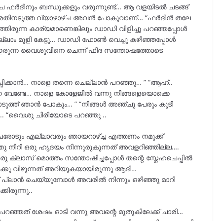
 ഫർദീനും ബന്ധുക്കളും വരുന്നുണ്ട്… ആ വളയിടൽ ചടങ്ങ്
… അതിനടുത്ത വ്യാഴാഴ്ച അവൻ പോകുവാണ്… “ഫർദീൻ തലേ
്ഞിരുന്ന കാര്യമാണെങ്കിലും ഡാഡി വിളിച്ചു പറഞ്ഞപ്പോൾ
്ലാം മൂളി കേട്ടു… ഡാഡി ഫോൺ വെച്ചു കഴിഞ്ഞപ്പോൾ
രുന്ന വൈശുവിനെ ചെന്ന് ഫിദ സന്തോഷത്തോടെ
ിക്കാൻ… നാളെ തന്നെ ചെല്ലാൻ പറഞ്ഞു… ” “ആഹ്..
നെ വേണ്ടേ… നാളെ കോളേജിൽ വന്നു നിങ്ങളെയൊക്കെ
കൊടുത്ത് ഞാൻ പോകും… ” “നിങ്ങൾ അഞ്ചു പേരും കൂടി
. “വൈശു ചിരിയോടെ പറഞ്ഞു ..
േരോടും എല്ലാവരും ഞായറാഴ്ച്ച എത്തണം നമുക്ക്
ു നീറി ഒരു ഹൃദയം നിന്നുരുകുന്നത് അവളറിഞ്ഞില്ല….
രു ക്ലാസ് മൊത്തം സന്തോഷിച്ചപ്പോൾ തന്റെ സ്നേഹചെപ്പിൽ
താഴേക്കു വീഴുന്നത് അറിയുകയായിരുന്നു ആദി…
പ്പ്‌ പ്ലാൻ ചെയ്യുമ്പോൾ അവരിൽ നിന്നും ഒഴിഞ്ഞു മാറി
കിരുന്നു..
പറഞ്ഞത് ശേഷം ഓടി വന്നു അവന്റെ മുതുകിലേക്ക് ചാരി…