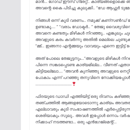
മാൻ… ഗോഡ് ഈസ്‌ ഗ്രേറ്റ്.. കാര്യങ്ങളൊക്കെ ഞ
അവന്റെ കൈ പിടിച്ചു കുലുക്കി.. “ഡേ ആഫ്റ്റർ ടുമ
നിങ്ങൾ ഒന്ന് കൂടി വരണം.. നമുക്ക് കണ്സൺഡ് 
ഉണ്ടാകൂ…. ” “വരാം ഡോക്ടർ.. ” തേജു വൈശുവിന്റ
അവനെ കണ്ടതും മിഴികൾ നിറഞ്ഞു.. എങ്കുലും ചു
അവളുടെ കരം കവർന്നു അതിൽ മെല്ലെ ചുണ്ടുകൾ
“മ്മ്… ഇങ്ങനാ എന്റമ്മയും വാവയും എന്നെ ഇട്ടിട്ട
അത് പോലെ തേജൂട്ടനും…”അവളുടെ മിഴികൾ നിറഞ
പിന്നെ സങ്കടപ്പെടണ്ട കാര്യമില്ല… വീണത് ഏതാ
കിട്ടിയല്ലോ…. “അവൻ കുനിഞ്ഞു അവളുടെ നെറ്
പോകാം എന്ന് പറഞ്ഞു തനുവിനെ നോക്കിയപ്പോൾ അ
…………………………….
ഫിദയുടെ ഡാഡി എത്തിയിട്ട് ഒരു ദിവസം കഴിഞ്ഞ
തഞ്ചത്തിൽ ആങ്ങളയോടൊന്നു കാര്യം അവതരിപ്പ
എല്ലാവരും കൂടി സംഭാഷണത്തിൽ ഏർപ്പെട്ടിരുന
ശെരിയാകും സുലു.. അവൾ ഇപ്പോൾ ഒന്നാം വർഷം ക
നിക്കാഹ് നടത്തണ്ടാ… ഒരു എൻഗേജ്‌മെന്റ്…