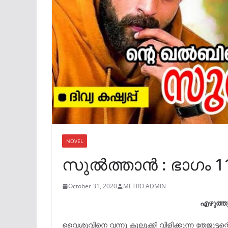
NOVEL
സുൽത്താൻ : ഭാഗം 1
October 31, 2020
METRO ADMIN
എഴുത്ത
വൈശുവിനെ വന്നു കുലുക്കി വിളിക്കുന്ന തേജൂട്ട