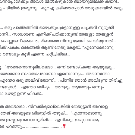
്നപ്പോഴേക്കും അവൾ മേൽകഴുകാൻ ബാത്റൂമിലേക്ക് കയറി..
യിൽ ഇരുന്നു… കുറച്ചു കഴിഞ്ഞപ്പോൾ അടുക്കളയിൽ തട്ടും
രു പാത്രത്തിൽ മെഴുക്കുപുരട്ടാനുള്ള പച്ചക്കറി നുറുക്കി
ന്നി… സാധാരണ എനിക്ക് പഠിക്കാനുണ്ട് തേജൂട്ടാ തേജൂട്ടൻ
 പെണ്ണാണ് ഒരക്ഷരം മിണ്ടാതെ നിന്നു ജോലി ചെയ്യുന്നത്…
ിക്ക് പകരം ഒരേങ്ങൽ ആണ് തേജു കേട്ടത്.. “എന്നോടൊന്നു
ണ്ടാളും കൂടി എന്നെ പറ്റിച്ചില്ലേ…
ചു.. “അങ്ങനൊന്നുമില്ലെടാ… ഒന്ന് രണ്ടാഴ്ചയെ ആയുള്ളൂ…
 പ്രണയമാണോ സഹതാപമാണോ എന്നൊന്നും… അന്നെന്തോ
തോ ഒരു അലിവ് തോന്നി…. പിന്നീട് ഞാൻ അവിടുന്ന് തിരിച്ചു
 കണ്ടപ്പോൾ… എന്തോ ഒരിഷ്ടം… അവളും ആരോടും ഒന്നും
ഡൗട്ട് ഉണ്ട് ഫിദക്ക്…
 അല്ലേടാ.. നിനക്കിഷ്ടമല്ലെങ്കിൽ തേജൂട്ടാൻ അവളെ
… “തേജ് അവളുടെ ശിരസ്സിൽ തഴുകി…. “എന്നോടൊന്നു
െ ഇഷ്ടക്കുറവൊന്നുമില്ല… എനിക്കും ഇഷ്ടാവാ ആ
രിയോടെ പറഞ്ഞു… …………………………..