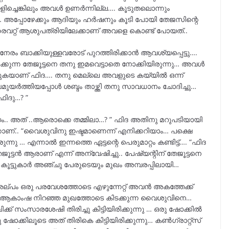
തളിച്ചെങ്കിലും അവൾ ഉണർന്നില്ല…. കൂടുതലൊന്നും
അപ്പോഴേക്കും ആദിയും ഹർഷനും കൂടി പോയി തേജസിന്റെ
പ്രൈവറ്റ് ആശുപത്രിയിലേക്കാണ് അവളെ കൊണ്ട് പോയത്..
േരം ബാക്കിയുള്ളവരോട് പുറത്തിരിക്കാൻ ആവശ്യപ്പെട്ടു….
്കുന്ന തേജൂട്ടനെ തനു ഇമവെട്ടാതെ നോക്കിയിരുന്നു… അവൾ
്കുകയാണ് ഫിദ…. തനു മെല്ലെ അവളുടെ കയ്യിൽ ഒന്ന്
ുയർത്തിയപ്പോൾ ശബ്ദം താഴ്ത്തി തനു സാവധാനം ചോദിച്ചു…
ിദു…? ”
.. അത്‌ ..ആരൊക്കെ തമ്മിലാ…? ” ഫിദ അതിനു മറുപടിയായി
കാണ്.. “വൈശുവിനു ഇഷ്ടമാണെന്ന് എനിക്കറിയാം… പക്ഷെ
നു … എന്നാൽ ഇന്നത്തെ ഏട്ടന്റെ പെരുമാറ്റം കണ്ടിട്ട്…. “ഫിദ
 തേജൂട്ടൻ ആരാണ് എന്ന് അന്വേഷിച്ചു.. പേഷ്യന്റിന് തേജൂട്ടനെ
 കൂട്ടുകാർ അഞ്ചു പേരുടെയും മുഖം അമ്പരപ്പിലായി…
ല്പം ഒരു പരവേശത്തോടെ എഴുന്നേറ്റ് അവൻ അകത്തേക്ക്
ടു ആകാംഷ നിറഞ്ഞ മുഖത്തോടെ കിടക്കുന്ന വൈശുവിനെ…
ക് സംസാരശേഷി തിരിച്ചു കിട്ടിയിരിക്കുന്നു … ഒരു ഷോക്കിൽ
ക്കിലൂടെ അത്‌ തിരികെ കിട്ടിയിരിക്കുന്നു… കൺഗ്രാറ്റ്സ്