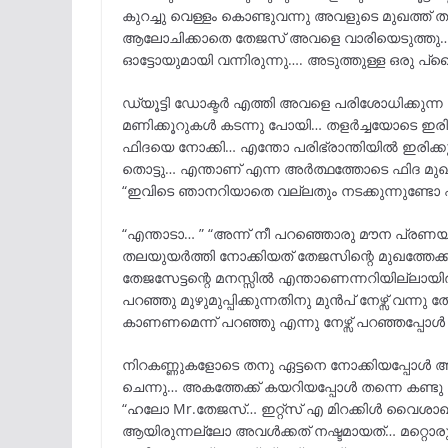
കുറച്ചു വെള്ളം കൊണ്ടുവന്നു അവളുടെ മുഖത്ത് 
ആലോചിക്കാതെ തേജസ്‌ അവളെ വാരിയെടുത്തു… 
ഓട്ടോയുമായി വന്നിരുന്നു…. അടുത്തുള്ള ഒരു 
ഡ്യൂട്ടി ഡോക്ടർ എത്തി അവളെ പരിശോധിക്കുന്ന ന
മണിക്കൂറുകൾ കടന്നു പോയി… തളർച്ചയോടെ ഇരിക
ഫിദയെ നോക്കി… എന്തോ പരിഭ്രാന്തിയിൽ ഇരിക
തൊട്ടു… എന്താണ് എന്ന അർത്ഥത്തോടെ ഫിദ മുഖമ
“ഇവിടെ ഞാനറിയാതെ വല്ലതും നടക്കുന്നുണ്ടോ ഫ
“എന്താടാ… ” “അന്ന് നീ പറഞ്ഞൊരു മൗന പ്രണയം
തലയുയർത്തി നോക്കിയത് തേജസിന്റെ മുഖത്തേക്
തേജസേട്ടന്റെ മനസ്സിൽ എന്താണെന്നറിയില്ലായിരുന്
പറഞ്ഞു മുഴുമുപ്പിക്കുന്നതിനു മുൻപ് നേഴ്സ് വന്നു
കാണണമെന്ന് പറഞ്ഞു എന്നു നേഴ്സ് പറഞ്ഞപ്പോൾ
നിറകണ്ണുകളോടെ തനു ഏട്ടനെ നോക്കിയപ്പോൾ അ
ചെന്നു… അകത്തേക്ക് കയറിയപ്പോൾ തന്നെ കണ്
“ഹലോ Mr.തേജസ്‌… ഇറ്റ്സ് എ മിറക്കിൾ വൈശാഖിക്
ആയിരുന്നല്ലോ അവൾക്കത് നഷ്ടമായത്… മറ്റൊരു ഷോ