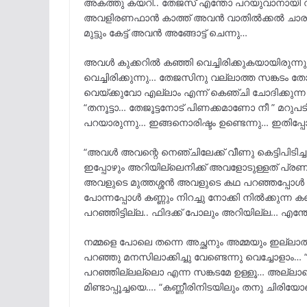
അകത്തു കയറി.. തേജസ്‌ എന്തോ പറയുവാനായി വന
അവളിരണഫാൻ കാത്ത് അവൻ വാതിൽക്കൽ ചാരു പടി
മുട്ടും കേട്ട് അവൻ അങ്ങോട്ട്‌ ചെന്നു…
അവൾ കുക്കറിൽ കഞ്ഞി വെച്ചിരിക്കുകയായിരുന്നു… ഒ
വെച്ചിരിക്കുന്നു… തേജസിനു വല്ലാത്ത സങ്കടം തോ
വെയ്ക്കുവോ എല്ലാം എന്ന് കെഞ്ചി ചോദിക്കുന്ന
“തനൂട്ടാ… തേജൂട്ടനോട് പിണക്കമാണോ നീ ” മറുപട
പറയാരുന്നു… ഇങ്ങനൊരിഷ്ടം ഉണ്ടെന്നു… ഇതിപ്പോ ര
“അവൾ അവന്റെ നെഞ്ചിലേക്ക് വീണു കെട്ടിപിടിച്
ഇപ്പോഴും അറിയില്ലെനിക്ക് അവളോടുള്ളത്
അവളുടെ മുത്തശ്ശൻ അവളുടെ കഥ പറഞ്ഞപ്പോൾ എന്
പോന്നപ്പോൾ കണ്ണും നിറച്ചു നോക്കി നിൽക്കുന്ന
പറഞ്ഞിട്ടില്ല.. ഫിദക്ക് പോലും അറിയില്ല… എന്തോ 
നമ്മളെ പോലെ തന്നെ അച്ഛനും അമ്മയും ഇല്ലാത്ത
പറഞ്ഞു മനസിലാക്കിച്ചു വേണ്ടെന്നു വെച്ചോളാം
പറഞ്ഞില്ലല്ലൊ എന്ന സങ്കടമേ ഉള്ളൂ… അല്ലാത
മിണ്ടാപ്പൂച്ചയെ…. “കണ്ണീരിനിടയിലും തനു ചി