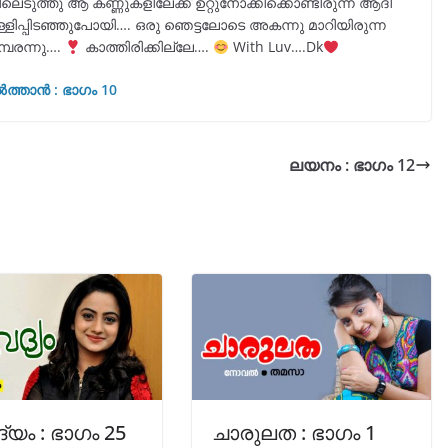
ുത്തു ആ കണ്ണുകളിലേക്ക് ഉറ്റുനോക്കിക്കൊണ്ടിരുന്ന ആദി
ിപ്പിടഞ്ഞുപോയി…. ഒരു ഞെട്ടലോടെ അകന്നു മാറിയിരുന്ന
്പരന്നു….
കാത്തിരിക്കില്ലേ….
With Luv….Dk
ത്താൻ : ഭാഗം 10
ലയനം : ഭാഗം 12
്യം : ഭാഗം 25
ചാരുലത : ഭാഗം 1