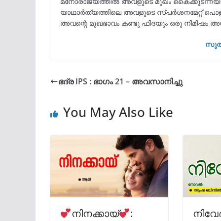
മനോരാജ്യത്തിൽ അവളുടെ മുഖം കൈക്കൂടന്നയിലെട
യാഥാർത്യത്തിലെ അവളുടെ സ്പർശനമേറ്റ് പൊള്ള
അവന്റെ മുഖഭാവം കണ്ടു ഫിദയും ഒരു നിമിഷം അമ
സുൽ
ഭദ്ര IPS : ഭാഗം 21 – അവസാനിച്ചു
You May Also Like
നിനക്കായ്‌
:
നിവേദ