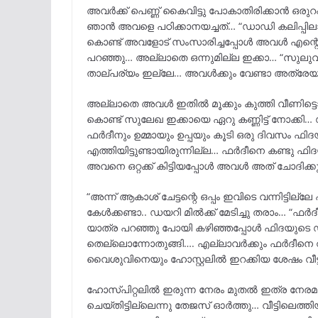
അവർക്ക് പെണ്ണ് കൈവിട്ടു പോകാതിരിക്കാൻ ഒരു
ഞാൻ അവളെ പഠിക്കാനയച്ചത്… “ഡാഡി കലിപ്പില
കൊണ്ട് അവളോട്‌ സംസാരിച്ചപ്പോൾ അവൾ എന്റെ നമ
പറഞ്ഞു… അല്ലാതെ ഒന്നുമില്ല ഇക്കാ… “സുലുവാന
താല്പര്യം ഇല്ലേ… അവൾക്കും വേണ്ടാ അത്രേയുള
അല്ലാതെ അവൾ ഇതിൽ മൂക്കും കുത്തി വീണിട്ടൊ
കൊണ്ട് സുലേഖ ഇക്കായെ ഏറു കണ്ണിട്ട് നോക്കി
ഫർദീനും ഉമ്മായും ഉപ്പയും കൂടി ഒരു ദിവസം ഫിദ
എത്തിയിട്ടുണ്ടായിരുന്നില്ല… ഫർദീനെ കണ്ടു ഫ
അവനെ ഒറ്റക്ക് കിട്ടിയപ്പോൾ അവൾ അത്‌ ചോദിക്ക
“അന്ന് ആകാശ് ചേട്ടന്റെ ഒപ്പം ഇവിടെ വന്നിട്ടില
കേൾക്കണ്ടാ.. ഡയറി മിൽക്ക് മേടിച്ചു തരാം… “ഫർ
യാത്ര പറഞ്ഞു പോയി കഴിഞ്ഞപ്പോൾ ഫിദയുടെ 
തെല്ലൊന്നോതുങ്ങി…. എല്ലാവർക്കും ഫർദീന
വൈശുവിനെയും ഹോസ്റ്റലിൽ ഇറക്കിയ ശേഷം വീട്ട
ഹോസ്പിറ്റലിൽ ഇരുന്ന നേരം മുതൽ ഇത്ര നേരമാ
ചെയ്തിട്ടില്ലെന്നു തേജസ്‌ ഓർത്തു… വീട്ടിലെത