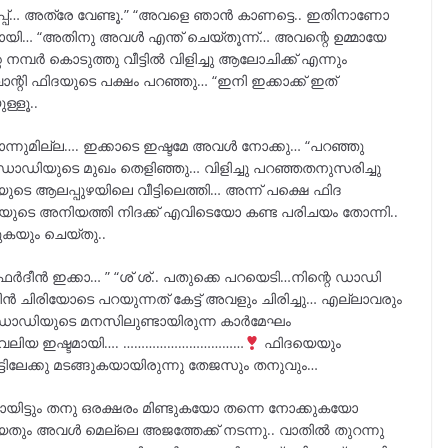
റപ്പ്… അത്രേ വേണ്ടൂ.” “അവളെ ഞാൻ കാണട്ടെ.. ഇതിനാണോ
ായി… “അതിനു അവൾ എന്ത് ചെയ്തൂന്ന്… അവന്റെ ഉമ്മായേ
്പർ കൊടുത്തു വീട്ടിൽ വിളിച്ചു ആലോചിക്ക് എന്നും
്റി ഫിദയുടെ പക്ഷം പറഞ്ഞു… “ഇനി ഇക്കാക്ക് ഇത്
്ളൂ..
ന്നുമില്ല…. ഇക്കാടെ ഇഷ്ടമേ അവൾ നോക്കു… “പറഞ്ഞു
… ഡാഡിയുടെ മുഖം തെളിഞ്ഞു… വിളിച്ചു പറഞ്ഞതനുസരിച്ചു
യുടെ ആലപ്പുഴയിലെ വീട്ടിലെത്തി… അന്ന് പക്ഷെ ഫിദ
ിദയുടെ അനിയത്തി നിദക്ക് എവിടെയോ കണ്ട പരിചയം തോന്നി..
ുകയും ചെയ്തു..
്ലേ ഫർദീൻ ഇക്കാ… ” “ശ് ശ്.. പതുക്കെ പറയെടി…നിന്റെ ഡാഡി
ദീൻ ചിരിയോടെ പറയുന്നത് കേട്ട് അവളും ചിരിച്ചു… എല്ലാവരും
ഡാഡിയുടെ മനസിലുണ്ടായിരുന്ന കാർമേഘം
െ വലിയ ഇഷ്ടമായി…. ……………………………
ഫിദയെയും
ിലേക്കു മടങ്ങുകയായിരുന്നു തേജസും തനുവും…
യിട്ടും തനു ഒരക്ഷരം മിണ്ടുകയോ തന്നെ നോക്കുകയോ
്തിയതും അവൾ മെല്ലെ അജത്തേക്ക് നടന്നു.. വാതിൽ തുറന്നു