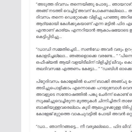
“അടുത്ത ദിവസം തന്നെയിങ്ങു പോരു… ഞായറാഴ്ച
അങ്ങ് നടത്തി വെച്ചിട്ട് അവന് പോകണമല്ലൊ
ദിവസം തന്നെ ഡെറ്റോക്കെ വിളിച്ചു പറഞ്ഞു അറിഞ
ആദ്യമായി കേൾക്കുകയാണ് എന്ന മട്ടിൽ ഫിദ എല
എന്താണ് കാര്യം എന്നറിയാൻ ആകാംഷയോടെ ഇ
കെട്ടിപ്പിടിച്ചു…
“ഡാഡി സമ്മതിച്ചെടി… സൺഡേ അവർ വരും ഉറപ്പ
കോളടിച്ചല്ലോ… ഞങ്ങളൊക്കെ വരണ്ടേ… ” “പിന്
ഒഫീഷ്യൽ ആയി വളയിടീലിന് വിളിച്ചിട്ട് ലീവും 
തലദിവസമേ എത്തണം കേട്ടോ… ” “ഡബിൾ ഓക്കെ.
പിറ്റേദിവസം കോളേജിൽ ചെന്ന് ബാക്കി അഞ്ചു പ
അടിച്ചുപൊളിക്കാം എന്നൊക്കെ പറയുമ്പോൾ വെന്ത
അവളുടെ സന്തോഷത്തിൽ പങ്കു ചേർന്ന് കൊണ്ട് ഒ
സൂക്ഷിച്ചുവെച്ചിരുന്ന മുത്തുകൾ ചിന്നിച്ചിതറി 
ബാക്കിയുള്ളവരെല്ലാം കൂടി ആലപ്പുഴക്കുള്ള ട്രി
കോളേജ് മുറ്റത്തെ വാകചുവട്ടിൽ പോയി അവൻ ഒറ്റക്
“ഡാ… ഞാനിറങ്ങട്ടെ… നീ വരുമല്ലൊ… ഫിദ ലീവ് 