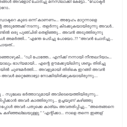
ങ്ങൾ അവളോട്‌ ചോദിച്ചു മനസിലാക്കി കേട്ടോ.. “ഡോക്ടർ
ോറോ..
ഡോക്ടറെ കൂടെ ഒന്ന് കാണണം… അദ്ദേഹം മാറ്റന്നാളെ
െ അടുത്തേക്ക് നടന്നു.. തളർന്നു കിടക്കുകയായിരുന്നു അവൾ..
ണ്ടിൽ ഒരു പുഞ്ചിരി തെളിഞ്ഞു… അവൻ അടുത്തിരുന്നു
 അമർത്തി… “എന്തേ പേടിച്ചു പോയോ..?? “അവൻ ചോദിച്ചു…
് പോയത്…
്ഞൊഴുകി… “ഡി പോത്തേ… എനിക്ക് നന്നായി നീന്തലറിയാം…
യാലും ഭാഗ്യമായി… എന്റെ ഊമക്കുയിലിനു ശബ്ദം തിരിച്ചു
റിയിൽ ചുണ്ടമർത്തി…. അവളുമായി തിരികെ ഇറങ്ങി അവൻ
വൾ മറ്റെങ്ങോട്ടോ നോക്കിയിരിക്കുകയായിരുന്നു….
ു .. സുലേഖ ഭർത്താവുമായി അവിടെയെത്തിയിരുന്നു…
ിക്കാൻ അവർ കാത്തിരുന്നു… ഉച്ചയൂണ് കഴിഞ്ഞു
്നപ്പോൾ അവർ പതുക്കെ കാര്യം അവതരിപ്പിച്ചു… “അതെങ്ങനെ
ഴിഞ്ഞല്ലേയുള്ളു ” “എന്റിക്കാ… നാളെ തന്നെ ഇങ്ങള്