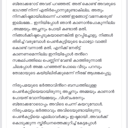
ബ്രോക്കറോട് അവര് പറഞ്ഞത്, അത് കൊണ്ട് അവരുടെ
ഭാഗത്ത് നിന്ന് എതിർപ്പൊന്നുമുണ്ടാകില്ല, അതും
നിനക്കിഷ്ടമായില്ലെന്ന് പറഞ്ഞ് ഇങ്ങോട്ട് വന്നേക്കരുത്
ഇല്ലമ്മേ… ഇനിയിപ്പോൾ ഞാൻ കാണാൻപോകുന്നില്ല
,അമ്മയും അച്ഛനും പോയി കണ്ടാൽ മതി,
നിങ്ങൾക്കിഷ്ടപ്പെടുകയാണെങ്കിൽ ഉറപ്പിച്ചോളു, നിങ്ങൾ
തിരിച്ച് വരുമ്പോൾ പെൺകുട്ടിയുടെ ഫോട്ടോ വാങ്ങി
കൊണ്ട് വന്നാൽ മതി, എനിക്ക് നേരിട്ട്
കാണണമെന്നില്ല ഇനിയിപ്പോൾ തൻ്റെ
സങ്കല്പത്തിലെ പെണ്ണിന് വേണ്ടി കാത്തിരുന്നാൽ
ചിലപ്പോൾ അമ്മ പറഞ്ഞത് പോലെ വീടും പറമ്പും
തോമായുടെ കയ്യിലിരിക്കുമെന്ന് നീരജ് ആശങ്കപ്പെട്ടു.
നിരുപമയുടെ ഭർത്താവിൻ്റെ ബന്ധത്തിലുള്ള
പെൺകുട്ടിയെയായിരുന്നു അച്ഛനും അമ്മയും കാണാൻ
പോയത് ഭവാനിയമ്മയും ,വിശ്വംഭരനും
ബ്രോക്കറോടൊപ്പം അവിടെ ചെന്ന് കയറുമ്പോൾ,
നിരുപമയും ഭർത്താവും അവിടെയുണ്ടായിരുന്നു.
പെൺകുട്ടിയെ എല്ലാവർക്കും ഇഷ്ടമായി ,അവൾക്ക്
കൊടുക്കുന്ന സ്ത്രീധനത്തെക്കുറിച്ച് കേട്ടപ്പോൾ