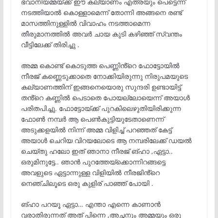
ഭവാനിയമ്മയ്ക്ക് ഈ കല്യാണം എത്രയും പെട്ടെന്ന്
നടത്തിയാൽ കൊള്ളാമെന്ന് തോന്നി അങ്ങനെ രണ്ട്
മാസത്തിനുള്ളിൽ വിവാഹം നടത്താമെന്ന
തീരുമാനത്തിൽ അവർ ചായ കുടി കഴിഞ്ഞ് സ്വന്തം
വീട്ടിലേക്ക് തിരിച്ചു .
അമ്മ കൊണ്ട് കൊടുത്ത പെണ്ണിൻ്റെ ഫോട്ടോയിൽ
നീരജ് കണ്ണെടുക്കാതെ നോക്കിയിരുന്നു നിരുപമയുടെ
കല്യാണത്തിന് ഇങ്ങനെയൊരു സുന്ദരി ഉണ്ടായിട്ട്
തൻ്റെ കണ്ണിൽ പെടാതെ പോയല്ലോയെന്ന് അയാൾ
പരിതപിച്ചു. ഫോട്ടോയ്ക്ക് പുറകിലെഴുതിയിരിക്കുന്ന
ഫോൺ നമ്പർ ആ പെൺകുട്ടിയുടേതാണെന്ന്
അടുക്കളയിൽ നിന്ന് അമ്മ വിളിച്ച് പറഞ്ഞത് കേട്ട്
അയാൾ ചെറിയ വിറയലോടെ ആ നമ്പരിലേക്ക് ഡയൽ
ചെയ്തു ഹലോ ഇത് ഞാനാ നീരജ് ങ്ഹാ ,ഏട്ടാ..
ഒരുമിനുട്ടേ.. ഞാൻ പുറത്തേയ്ക്കൊന്നിറങ്ങട്ടെ
അവളുടെ ഏട്ടാന്നുള്ള വിളിയിൽ നീരജിൻ്റെ
നെഞ്ചിലൂടെ ഒരു കുളിര് പാഞ്ഞ് പോയി .
ങ്ഹാ പറയൂ ഏട്ടാ… എന്താ എന്നെ കാണാൻ
വരാതിരുന്നത് അത് പിന്നെ ,അച്ഛനും അമ്മയും ഒരു