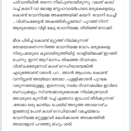
പടിവാതിലിൽ തന്നെ നില്പുണ്ടായിരുന്നു. വലത് കാല്
വച്ച് കയറി വാ മോളേ സ്നേഹവായ്പോടെ മരുമകളെയും
കൊണ്ട് ഭവാനിയമ്മ അകത്തേയ്ക്ക് കയറി. ഭവാനി ചേച്ചീ
…വിശ്വംഭരേട്ടൻ അകത്തിരിപ്പുണ്ടോ? പുറത്ത് നിന്ന്
ആരുടെയോ വിളി കേട്ട ഭവാനിയമ്മ, തിരിഞ്ഞ് നോക്കി.
മീശ പിരിച്ച് കൊണ്ട് മുറ്റത്ത് നില്ക്കുന്നത്
തോമയാണെന്നറിഞ്ഞ ഭവാനിയമ്മ വേഗം മരുമകളെ,
നിരുപമയുടെ കൂടെയിരുത്തിയിട്ട്, വെളിയിലേക്ക് ഇറങ്ങി
ചെന്നു. ഇന്ന് ആറ് മാസം തികഞ്ഞ ദിവസമാ,
വിശ്വംഭരേട്ടനോട് കാശ് റെഡിയായെങ്കിൽ
എടുത്തോണ്ട് വരാൻ പറ , ഞാൻ ആധാരം കൊണ്ട്
വന്നിട്ടുണ്ട് അയ്യോ തോമാ ,പുള്ളിക്കാരൻ പുറകേ
വരുന്നതേയുള്ളു ,ഇന്നൊരു നല്ല ദിവസമല്ലേ ഇവിടെ
ബന്ധുക്കളും സ്വന്തക്കാരുമൊക്കെ നില്ക്കുമ്പോൾ
അവരുടെ മുന്നിൽ വച്ച് എങ്ങനാ ഇടപാട് തീർക്കുന്നത്
,തോമാ ഒരു കാര്യം ചെയ്യ് അടുത്ത ഞായറാഴ്ച
ഇങ്ങോട്ട് പോര് കാശ് റെഡിയാക്കി വച്ചേയ്ക്കാം
ഭവാനിയമ്മ മറ്റുള്ളവർ കേൾക്കാതെ അടക്കത്തിൽ
അയാളോട് പറഞ്ഞു മ്ഹും ശരി,