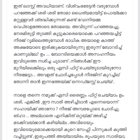
ഇത് ലാസ്റ്റ് അവധിയാണ്, വിശ്വംഭരേട്ടൻ വരുമ്പോൾ
പറഞ്ഞേക്ക് ശരി ശരി തോമാ ധൈര്യമായിട്ട് പൊയ്ക്കോ
മറ്റുള്ളവർ ശ്രദ്ധിക്കുന്നത് കണ്ട് ഭവാനിയമ്മ
വെപ്രാളത്തോടെ തോമയെ, അവിടുന്ന് പറഞ്ഞയച്ചു.
നേരമിരുട്ടി തുടങ്ങി കൂട്ടുകാരെയൊക്കെ പറഞ്ഞയച്ചിട്ട്
നീരജ് റൂമിലെത്തുമ്പോൾ രാധിക അയാളെ കാത്ത്
അക്ഷയോടെ ഇരിക്കുകയായിരുന്നു ഇരുന്ന് ബോറടിച്ച്
കാണുല്ലേ? ഉം … ബോറടിയെക്കാൾ അസഹനീയം
ഇവിടുത്തെ നശിച്ച ചൂടാണ് ,നിങ്ങൾക്ക് ഈ
മുറിയിലെങ്കിലും ഒരു ഏസി ഫിറ്റ് ചെയ്തൂടായിരുന്നോ
നീരജേട്ടാ… അവളത് ചോദിച്ചപ്പോൾ നീരജിന് കുറച്ചില്
തോന്നി താൻ ഇന്നത്തേയ്ക്ക് ഒന്നഡ്ജസ്റ്റ് ചെയ്യ് ,
നാളെ തന്നെ നമുക്ക് ഏസി ഒരെണ്ണം ഫിറ്റ് ചെയ്യാം ഉം
ശരി, എങ്കിൽ ,ഈ സാരി അഴിച്ചിടാൻ എന്നെയൊന്ന്
സഹായിക്ക് ഞാനോ ? നീരജ് അമ്പരപ്പോടെ ചോദിച്ചു.
ങ്ഹാ .. അല്ലാതെ എനിക്കിത് ഒറ്റയ്ക്ക് അഴിച്ച്
മടക്കിവയ്ക്കാൻ കഴിയില്ല ,അവിടെയും
ഇവിടെയുമൊക്കെയായി കുറെ സേഫ്റ്റി പിന്നുകൾ കുത്തി
വച്ചിട്ടുണ്ട് ,ഇരുപത്തി അയ്യായിരം രൂപയുടെ സാരിയാ,