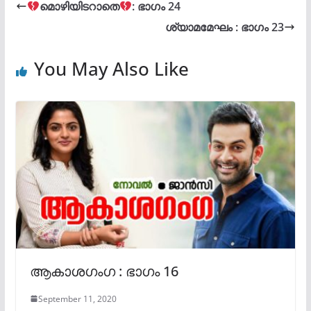
മൊഴിയിടറാതെ
: ഭാഗം 24
ശ്യാമമേഘം : ഭാഗം 23
You May Also Like
ആകാശഗംഗ : ഭാഗം 16
September 11, 2020