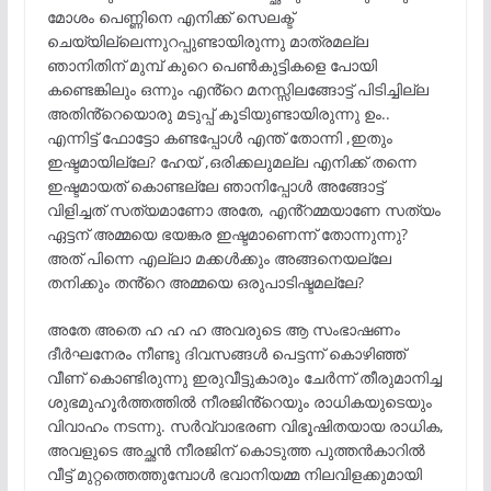
മോശം പെണ്ണിനെ എനിക്ക് സെലക്ട്
ചെയ്യില്ലെന്നുറപ്പുണ്ടായിരുന്നു മാത്രമല്ല
ഞാനിതിന് മുമ്പ് കുറെ പെൺകുട്ടികളെ പോയി
കണ്ടെങ്കിലും ഒന്നും എൻ്റെ മനസ്സിലങ്ങോട്ട് പിടിച്ചില്ല
അതിൻ്റെയൊരു മടുപ്പ് കൂടിയുണ്ടായിരുന്നു ഉം..
എന്നിട്ട് ഫോട്ടോ കണ്ടപ്പോൾ എന്ത് തോന്നി ,ഇതും
ഇഷ്ടമായില്ലേ? ഹേയ് ,ഒരിക്കലുമല്ല എനിക്ക് തന്നെ
ഇഷ്ടമായത് കൊണ്ടല്ലേ ഞാനിപ്പോൾ അങ്ങോട്ട്
വിളിച്ചത് സത്യമാണോ അതേ, എൻ്റമ്മയാണേ സത്യം
ഏട്ടന് അമ്മയെ ഭയങ്കര ഇഷ്ടമാണെന്ന് തോന്നുന്നു?
അത് പിന്നെ എല്ലാ മക്കൾക്കും അങ്ങനെയല്ലേ
തനിക്കും തൻ്റെ അമ്മയെ ഒരുപാടിഷ്ടമല്ലേ?
അതേ അതെ ഹ ഹ ഹ അവരുടെ ആ സംഭാഷണം
ദീർഘനേരം നീണ്ടു ദിവസങ്ങൾ പെട്ടന്ന് കൊഴിഞ്ഞ്
വീണ് കൊണ്ടിരുന്നു ഇരുവീട്ടുകാരും ചേർന്ന് തീരുമാനിച്ച
ശുഭമുഹൂർത്തത്തിൽ നീരജിൻ്റെയും രാധികയുടെയും
വിവാഹം നടന്നു. സർവ്വാഭരണ വിഭൂഷിതയായ രാധിക,
അവളുടെ അച്ഛൻ നീരജിന് കൊടുത്ത പുത്തൻകാറിൽ
വീട്ട് മുറ്റത്തെത്തുമ്പോൾ ഭവാനിയമ്മ നിലവിളക്കുമായി