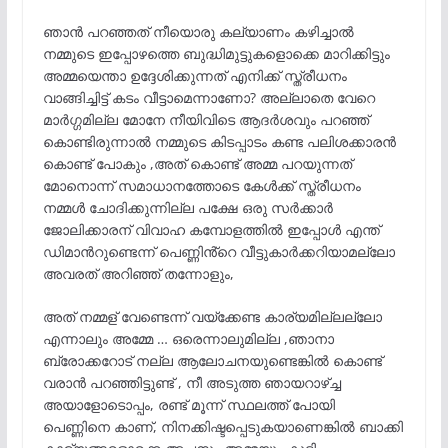
ഞാൻ പറഞ്ഞത് നീയൊരു കല്യാണം കഴിച്ചാൽ
നമ്മുടെ ഇപ്പോഴത്തെ ബുദ്ധിമുട്ടുകളൊക്കെ മാറിക്കിട്ടും
അമ്മയെന്താ ഉദ്ദേശിക്കുന്നത് എനിക്ക് സ്ത്രീധനം
വാങ്ങിച്ചിട്ട് കടം വീട്ടാമെന്നാണോ? അല്ലാതെ വേറെ
മാർഗ്ഗമില്ല മോനേ നീയിവിടെ ആദർശവും പറഞ്ഞ്
കൊണ്ടിരുന്നാൽ നമ്മുടെ കിടപ്പാടം കണ്ട പലിശക്കാരൻ
കൊണ്ട് പോകും ,അത് കൊണ്ട് അമ്മ പറയുന്നത്
മോനൊന്ന് സമാധാനത്തോടെ കേൾക്ക് സ്ത്രീധനം
നമ്മൾ ചോദിക്കുന്നില്ല പക്ഷേ ഒരു സർക്കാർ
ജോലിക്കാരന് വിവാഹ കമ്പോളത്തിൽ ഇപ്പോൾ എന്ത്
ഡിമാൻറുണ്ടെന്ന് പെണ്ണിൻ്റെ വീട്ടുകാർക്കറിയാമല്ലോ
അവരത് അറിഞ്ഞ് തന്നോളും,
അത് നമ്മള് വേണ്ടെന്ന് വയ്ക്കേണ്ട കാര്യമില്ലല്ലോ
എന്നാലും അമ്മേ … ഒരെന്നാലുമില്ല ,ഞാനാ
ബ്രോക്കറോട് നല്ല ആലോചനയുണ്ടെങ്കിൽ കൊണ്ട്
വരാൻ പറഞ്ഞിട്ടുണ്ട് , നീ അടുത്ത ഞായറാഴ്ച്ച
അയാളോടൊപ്പം, രണ്ട് മൂന്ന് സ്ഥലത്ത് പോയി
പെണ്ണിനെ കാണ്, നിനക്കിഷ്ടപ്പെടുകയാണെങ്കിൽ ബാക്കി