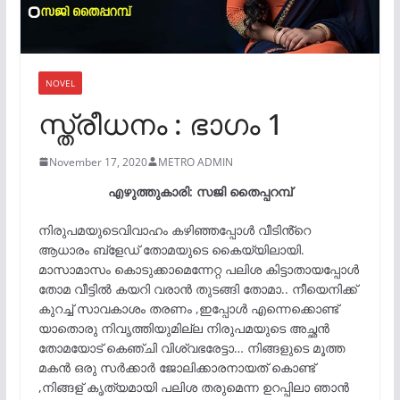
NOVEL
സ്ത്രീധനം : ഭാഗം 1
November 17, 2020
METRO ADMIN
എഴുത്തുകാരി: സജി
തൈപ്പറമ്പ്
നിരുപമയുടെവിവാഹം കഴിഞ്ഞപ്പോൾ വീടിൻ്റെ
ആധാരം ബ്ളേഡ് തോമയുടെ കൈയ്യിലായി.
മാസാമാസം കൊടുക്കാമെന്നേറ്റ പലിശ കിട്ടാതായപ്പോൾ
തോമ വീട്ടിൽ കയറി വരാൻ തുടങ്ങി തോമാ.. നീയെനിക്ക്
കുറച്ച് സാവകാശം തരണം ,ഇപ്പോൾ എന്നെക്കൊണ്ട്
യാതൊരു നിവൃത്തിയുമില്ല നിരുപമയുടെ അച്ഛൻ
തോമയോട് കെഞ്ചി വിശ്വഭരേട്ടാ… നിങ്ങളുടെ മൂത്ത
മകൻ ഒരു സർക്കാർ ജോലിക്കാരനായത് കൊണ്ട്
,നിങ്ങള് കൃത്യമായി പലിശ തരുമെന്ന ഉറപ്പിലാ ഞാൻ