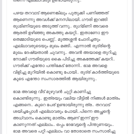
പഴയ തറവാട് ആണെങ്കിലും പുതുക്കി പണിഞ്ഞത്
ആണെന്നു അവൾക്ക് മനസിലായി..ഗൗരി ഇറങ്ങി
രുഗ്മിണിയുടെ അടുത്ത് വന്നു.. രുഗ്‌മിണി അവരെ
ആരതി ഉഴിഞ്ഞു അകത്തു കയറ്റി.. ഇതാണോ ഈ
തെമ്മാടിയുടെ പെണ്ണ്.. മുത്തശ്ശൻ ചോദിച്ചതും
എല്ലാവരുടെയും മുഖം മങ്ങി.. എന്നാൽ രുദ്രിന്റെ
മുഖം ദേഷ്യതാൽ ചുവന്നു.. അവൻ അയാളെ തുറിച്ചു
നോക്കി ഗൗരിയുടെ കൈ പിടിച്ചു അകത്തേക്ക് കയറി..
ഗൗരിക്ക് എന്തോ പന്തികേട് തോന്നി.. ഭാമ അവളെ
വിളിച്ചു മുറിയിൽ കൊണ്ടു പോയി.. രുദ്ര് കാർത്തിയുടെ
കൂടെ എന്തോ സംസാരത്തിൽ ആയിരുന്നു..
ഭാമ അവളെ വീട് മുഴുവൻ ചുറ്റി കാണിച്ചു
കൊണ്ടിരുന്നു.. ഇത്രയും വലിയ വീട്ടിൽ നിങ്ങൾ മാത്രം
എങ്ങനെ.. കുറെ പേര് ഉണ്ടായിരുന്നു ത്ര.. തറവാട്
ശയിച്ചപ്പോൾ എല്ലാവരും പോയി..പിന്നെ അച്ഛന്റെ
അധ്വാനം കൊണ്ടു മാത്രം ആണ് ഇന്ന് ഈ
കാണുന്നത് എല്ലാം.. ഒപ്പം ദേവേട്ടന്റെ പിന്തുണയും..
ഭാമ അവരെ പറ്റി എല്ലാം വാ തോരാതെ സംസാരിച്ചു