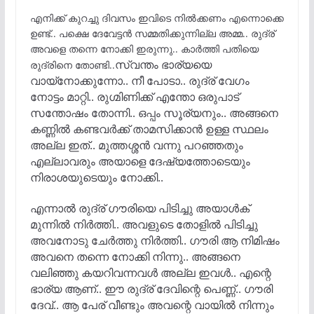
എനിക്ക് കുറച്ചു ദിവസം ഇവിടെ നിൽക്കണം എന്നൊക്കെ
ഉണ്ട്.. പക്ഷെ ദേവേട്ടൻ സമ്മതിക്കുന്നില്ല അമ്മ.. രുദ്ര്
അവളെ തന്നെ നോക്കി ഇരുന്നു.. കാർത്തി പതിയെ
സ്വന്തം ഭാര്യയെ
രുദ്രിനെ തോണ്ടി..
വായ്നോക്കുന്നോ.. നീ പോടാ.. രുദ്ര് വേഗം
നോട്ടം മാറ്റി.. രുഗ്മിണിക്ക് എന്തോ ഒരുപാട്
സന്തോഷം തോന്നി.. ഒപ്പം സൂര്യനും.. അങ്ങനെ
കണ്ണിൽ കണ്ടവർക്ക് താമസിക്കാൻ ഉള്ള സ്ഥലം
അല്ല ഇത്.. മുത്തശ്ശൻ വന്നു പറഞ്ഞതും
എല്ലാവരും അയാളെ ദേഷ്യത്തോടെയും
നിരാശയുടെയും നോക്കി..
എന്നാൽ രുദ്ര് ഗൗരിയെ പിടിച്ചു അയാൾക്
മുന്നിൽ നിർത്തി.. അവളുടെ തോളിൽ പിടിച്ചു
അവനോടു ചേർത്തു നിർത്തി.. ഗൗരി ആ നിമിഷം
അവനെ തന്നെ നോക്കി നിന്നു.. അങ്ങനെ
വലിഞ്ഞു കയറിവന്നവൾ അല്ല ഇവൾ.. എന്റെ
ഭാര്യ ആണ്.. ഈ രുദ്ര് ദേവിന്റെ പെണ്ണ്.. ഗൗരി
ദേവ്.. ആ പേര് വീണ്ടും അവന്റെ വായിൽ നിന്നും