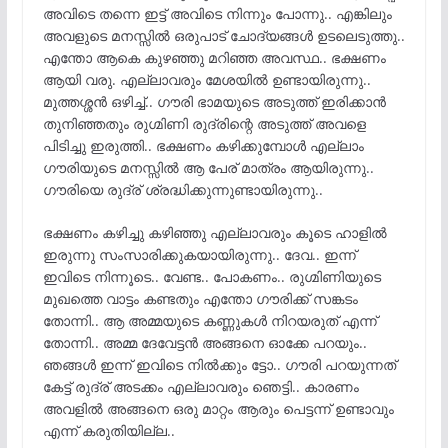
അവിടെ തന്നെ ഇട്ട് അവിടെ നിന്നും പോന്നു.. എങ്കിലും
അവളുടെ മനസ്സിൽ ഒരുപാട് ചോദ്യങ്ങൾ ഉടലെടുത്തു..
എന്തോ ആകെ കുഴഞ്ഞു മറിഞ്ഞ അവസ്ഥ.. ഭക്ഷണം
ആയി വരു. എല്ലാവരും മേശയിൽ ഉണ്ടായിരുന്നു..
മുത്തശ്ശൻ ഒഴിച്ച്.. ഗൗരി ഭാമയുടെ അടുത്ത് ഇരിക്കാൻ
തുനിഞ്ഞതും രുഗ്മിണി രുദ്രിന്റെ അടുത്ത് അവളെ
പിടിച്ചു ഇരുത്തി.. ഭക്ഷണം കഴിക്കുമ്പോൾ എല്ലാം
ഗൗരിയുടെ മനസ്സിൽ ആ പേര് മാത്രം ആയിരുന്നു..
ഗൗരിയെ രുദ്ര് ശ്രദ്ധിക്കുന്നുണ്ടായിരുന്നു..
ഭക്ഷണം കഴിച്ചു കഴിഞ്ഞു എല്ലാവരും കൂടെ ഹാളിൽ
ഇരുന്നു സംസാരിക്കുകയായിരുന്നു.. ദേവ.. ഇന്ന്
ഇവിടെ നിന്നൂടെ.. വേണ്ട.. പോകണം.. രുഗ്മിണിയുടെ
മുഖത്തെ വാട്ടം കണ്ടതും എന്തോ ഗൗരിക്ക് സങ്കടം
തോന്നി.. ആ അമ്മയുടെ കണ്ണുകൾ നിറയരുത് എന്ന്
തോന്നി.. അമ്മ ദേവേട്ടൻ അങ്ങനെ ഓക്കേ പറയും..
ഞങ്ങൾ ഇന്ന് ഇവിടെ നിൽക്കും ട്ടോ.. ഗൗരി പറയുന്നത്
കേട്ട് രുദ്ര് അടക്കം എല്ലാവരും ഞെട്ടി.. കാരണം
അവളിൽ അങ്ങനെ ഒരു മാറ്റം ആരും പെട്ടന്ന് ഉണ്ടാവും
എന്ന് കരുതിയില്ല..