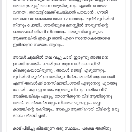
അതെ ഇരുപ്പ് തന്നെ ആയിരുന്നു.. എന്തിനാ അമ്മ
വന്നത്.. തറവാട്ടിലേക്ക് ചെല്ലാൻ പറയാൻ.. ഗൗരി
അവനെ നോക്കാതെ തന്നെ പറഞ്ഞു.. രുദ്ര് മുറിയിൽ
നിന്നും പോയി.. ഗൗരിയുടെ മനസ്സിൽ അരുണിന്റെ
ഓർമ്മകൾ തിങ്ങി നിറഞ്ഞു.. അരുണിന്റെ കൂടെ
ആണെങ്കിൽ ഇപ്പൊ താൻ ഏറെ സന്തോഷത്തോടെ
ഇരിക്കുന്ന സമയം ആവും..
അവൾ ചുമരിൽ തല വച്ചു ചാരി ഇരുന്നു അങ്ങനെ
ഉറങ്ങി പോയി.. ഗൗരി ഉണരുമ്പോൾ ബെഡിൽ
കിടക്കുകയായിരുന്നു.. അവൾ ഞെട്ടി എഴുന്നേറ്റു..
മുറിയിൽ രുദ്ര് ഉണ്ടായിരുന്നില്ല.. രാത്രി ആവാറായി
എന്ന് അവൾക്ക് മനസിലായി..ഗൗരി എഴുനേറ്റു പുറത്തു
പോയി.. കുറച്ചു നേരം മുറ്റത്തു നിന്നു.. വലിയ വീട്
അല്ലെങ്കിലും എടുപ്പ് തോന്നിക്കുന്ന വീട് ആയിരുന്നു
അത്.. മാത്രമല്ല മുറ്റം നിറയെ പൂക്കളും.. ഒപ്പം
കായലിന്റെ ഭംഗിയും.. അപ്പൊ ആണ് ഗൗരി വീടിന്റെ ഒരു
ഭാഗം ശ്രദ്ധിച്ചത്..
കാട് പിടിച്ചു കിടക്കുന്ന ഒരു സ്ഥലം.. പക്ഷെ അതിനു