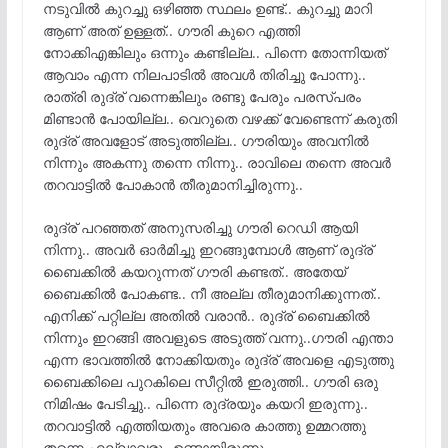
നടുവിൽ കുറച്ചു ഒഴിഞ്ഞ സ്ഥലം ഉണ്ട്.. കുറച്ചു മാറി
ആണ് അത് ഉള്ളത്.. ഗൗരി കുറെ എത്തി
നോക്കിഎങ്കിലും ഒന്നും കണ്ടില്ല.. പിന്നെ തോന്നിയത്
ആവാം എന്ന നിലപാടിൽ അവൾ തിരിച്ചു പോന്നു..
രാത്രി രുദ്ര് വന്നെങ്കിലും രണ്ടു പേരും പരസ്പരം
മിണ്ടാൻ പോയില്ല.. വെറുതെ വഴക്ക് വേണ്ടെന്ന് കരുതി
രുദ്ര് അവളോട്‌ അടുത്തില്ല.. ഗൗരിയും അവനിൽ
നിന്നും അകന്നു തന്നെ നിന്നു.. രാവിലെ തന്നെ അവർ
തറവാട്ടിൽ പോകാൻ തീരുമാനിച്ചിരുന്നു..
രുദ്ര് പറഞ്ഞത് അനുസരിച്ചു ഗൗരി റെഡി ആയി
നിന്നു.. അവർ ഓർമിച്ചു ഇറങ്ങുമ്പോൾ ആണ് രുദ്ര്
ബൈക്കിൽ കയറുന്നത് ഗൗരി കണ്ടത്.. അതേയ്
ബൈക്കിൽ പോകണ്ട.. നീ അല്ല തീരുമാനിക്കുന്നത്..
എനിക്ക് പറ്റില്ല അതിൽ വരാൻ.. രുദ്ര് ബൈക്കിൽ
നിന്നും ഇറങ്ങി അവളുടെ അടുത്ത് വന്നു..ഗൗരി എന്താ
എന്ന ഭാവത്തിൽ നോക്കിയതും രുദ്ര് അവളെ എടുത്തു
ബൈക്കിലെ പുറകിലെ സീറ്റിൽ ഇരുത്തി.. ഗൗരി ഒരു
നിമിഷം പേടിച്ചു.. പിന്നെ രുദ്രയും കയറി ഇരുന്നു..
തറവാട്ടിൽ എത്തിയതും അവരെ കാത്തു ഉമ്മറത്തു
തന്നെ എല്ലാവരും ഉണ്ടായിരുന്നു..