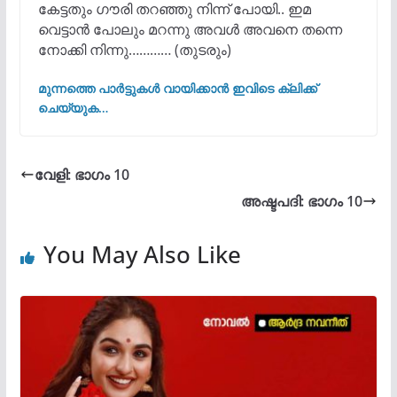
കേട്ടതും ഗൗരി തറഞ്ഞു നിന്ന് പോയി.. ഇമ
വെട്ടാൻ പോലും മറന്നു അവൾ അവനെ തന്നെ
നോക്കി നിന്നു…
……… (തുടരും)
മുന്നത്തെ പാർട്ടുകൾ വായിക്കാൻ ഇവിടെ ക്ലിക്ക്
ചെയ്യുക…
വേളി: ഭാഗം 10
അഷ്ടപദി: ഭാഗം 10
You May Also Like