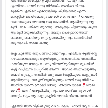
ഏടത്തിക്ക് ദേവേട്ടന്റെ മുറി കാണണോ.. എനിക്ക്
എന്തിനാ.. ഗൗരി ഒന്നു നിർത്തി.. അവിടെ നിന്നും
രുദ്രിന് എതിരെ എന്തെങ്കിലും കിട്ടിയാലോ എന്ന്
മനസ്സിൽ തെളിഞ്ഞതും അവൾ വേണം എന്ന് പറഞ്ഞു..
വരാന്തയുടെ അറ്റത്തു ഒരു കോണിൽ ആയിരുന്നു ആ
മുറി.. ഭാമ പതിയെ തുറന്നു.. അടുക്കും ചിട്ടയോടും കൂടെ
ആ മുറി സൂക്ഷിച്ചിരുന്നു.. ആരും പെരുമാറാത്തത്
കൊണ്ടു പൊടിയും മറ്റും ഉണ്ടായിരുന്നു.. ഷെൽഫിൽ
ബുക്കുകൾ ഓക്കേ കണ്ടു..
ഒപ്പം ചുമരിൽ ഒരുപാട് ഫോട്ടോസും.. എല്ലാം രുദ്രിന്റെ
പഴയകാലഫോട്ടോ ആയിരുന്നു.. അതെല്ലാം നോക്കിയ
ഗൗരിയുടെ നോട്ടം ചെന്നു നിന്നത് മുറിയുടെ മൂലയിൽ
കൂട്ടി വച്ചിരുന്ന പേപ്പറിൽ ആണ്.. അവൾ അത് എടുത്തു
പൊടി തുടച്ചു.. അതിൽ ഒരു പെൺകുട്ടിയുടെ കണ്ണുകൾ
ആയിരുന്നു.. വരച്ചത് ആയിരുന്നു.. ഗൗരി ഒരു നിമിഷം
അതിൽ തന്നെ നോക്കി നിന്നു.. അതിന് താഴെ
ഗൗരി
ദേവ്
എന്ന് എഴുതിയിരുന്നു.. ആ പേര് കണ്ടു ഗൗരി
ഞെട്ടി.. ഒപ്പം ആ കണ്ണുകളിൽ അവൾ വീണ്ടും നോക്കി..
ഏടത്തി അമ്മ വിളിക്കുന്നു വാ പോകാം.. ഗൗരി ആ പേപ്പർ