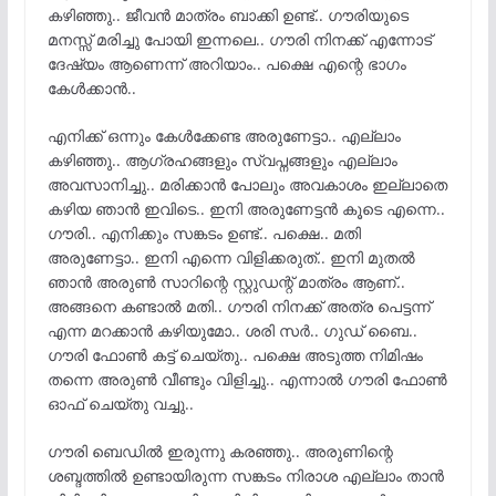
കഴിഞ്ഞു.. ജീവൻ മാത്രം ബാക്കി ഉണ്ട്.. ഗൗരിയുടെ
മനസ്സ് മരിച്ചു പോയി ഇന്നലെ.. ഗൗരി നിനക്ക് എന്നോട്
ദേഷ്യം ആണെന്ന് അറിയാം.. പക്ഷെ എന്റെ ഭാഗം
കേൾക്കാൻ..
എനിക്ക് ഒന്നും കേൾക്കേണ്ട അരുണേട്ടാ.. എല്ലാം
കഴിഞ്ഞു.. ആഗ്രഹങ്ങളും സ്വപ്നങ്ങളും എല്ലാം
അവസാനിച്ചു.. മരിക്കാൻ പോലും അവകാശം ഇല്ലാതെ
കഴിയ ഞാൻ ഇവിടെ.. ഇനി അരുണേട്ടൻ കൂടെ എന്നെ..
ഗൗരി.. എനിക്കും സങ്കടം ഉണ്ട്.. പക്ഷെ.. മതി
അരുണേട്ടാ.. ഇനി എന്നെ വിളിക്കരുത്.. ഇനി മുതൽ
ഞാൻ അരുൺ സാറിന്റെ സ്റ്റുഡന്റ് മാത്രം ആണ്..
അങ്ങനെ കണ്ടാൽ മതി.. ഗൗരി നിനക്ക് അത്ര പെട്ടന്ന്
എന്ന മറക്കാൻ കഴിയുമോ.. ശരി സർ.. ഗുഡ് ബൈ..
ഗൗരി ഫോൺ കട്ട് ചെയ്തു.. പക്ഷെ അടുത്ത നിമിഷം
തന്നെ അരുൺ വീണ്ടും വിളിച്ചു.. എന്നാൽ ഗൗരി ഫോൺ
ഓഫ്‌ ചെയ്തു വച്ചു..
ഗൗരി ബെഡിൽ ഇരുന്നു കരഞ്ഞു.. അരുണിന്റെ
ശബ്ദത്തിൽ ഉണ്ടായിരുന്ന സങ്കടം നിരാശ എല്ലാം താൻ