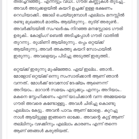
തിരിച്ചറിഞ്ഞു.. എന്നിട്ടും വിധി.. ഗൗരി കണ്ണുകൾ തുടച്ചു..
അവൾ അടുക്കളയിൽ കയറി ഉച്ചക്ക് ഉള്ള ഭക്ഷണം
റെഡിയാക്കി.. ജോലി ചെയ്യുമ്പോൾ എല്ലാം മനസ്സിൽ
രണ്ടു മുഖങ്ങൾ മാത്രം ആയിരുന്നു.. രുദ്ര് അരുൺ..
അവർക്കിടയിൽ സംഘർഷം നിറഞ്ഞ മനസ്സോടെ ഗൗരി
ഉരുകി.. കോളിംഗ് ബെൽ അടിച്ചപ്പോൾ ഗൗരി വാതിൽ
തുറന്നു.. രുഗ്മിണി ആയിരുന്നു.. ഒപ്പം ഒറ്റയ്ക്ക്
ആയിരുന്നു..അവർ അകത്തു കയറി സോഫയിൽ
ഇരുന്നു.. അവളെയും പിടിച്ചു അടുത്ത് ഇരുത്തി..
ഒറ്റയ്ക്ക് ഇരുന്നു മുഷിഞ്ഞോ. ഏയ് ഇല്ല.. ഞാൻ..
മോളോട് ഒറ്റയ്ക്ക് ഒന്നു സംസാരിക്കാൻ ആണ് ഞാൻ
വന്നത്.. മോൾക്ക് ദേവനോട് ദേഷ്യം ആണെന്ന്
അറിയാം.. മാറാൻ സമയം എടുക്കും എന്നും അറിയാം..
മകനെ സ്നേഹിക്കണം എന്ന് യാചിക്കാൻ വന്ന അമ്മയയെ
ഗൗരി അവരെ കണ്ടോള്ളൂ.. അവൾ ചിരിച്ചു കൊണ്ടു
എല്ലാം കേട്ടു.. അവൻ പാവം ആണ് മോളെ.. കുറച്ചു
നാൾ ആയിട്ടുള്ള ഇങ്ങനെ ഓക്കേ.. അവന്റെ കൂട്ട് ആണ്
തല്ലിനും വഴക്കിനും എല്ലാം കാരണം എന്ന് തന്നെ
ആണ് ഞങ്ങൾ കരുതിയത്..