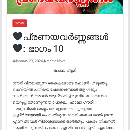
NOVEL
പ്രണയവർണ്ണങ്ങൾ
: ഭാഗം 10
January 23, 2024
Metro Novel
രചന: ആമി
ഗൗരി വിറയ്ക്കുന്ന കൈകളോടെ ഫോൺ എടുത്തു..
ചെവിയിൽ പതിയെ ചേർക്കുമ്പോൾ ആ ശബ്ദം
കേൾക്കാൻ അവൾ ആഗ്രഹിച്ചിരുന്നില്ല.. എന്തോ
വെറുപ്പ് തോന്നുന്നത് പോലെ.. ഹലോ ഗൗരി..
അരുണിന്റെ ശബ്ദം അവളുടെ കാതുകളിൽ
കുളിർമഴയായി പെയ്തിരുന്ന ഗൗരി അല്ല താൻ ഇന്ന്
എന്ന് അവൾ നിരാശയോടെ ഓർത്തു.. പകരം തീകനൽ
ആയി മാറുന്നത് പോലെ.. എന്തിനാ വിളിച്ചത്.. എല്ലാം