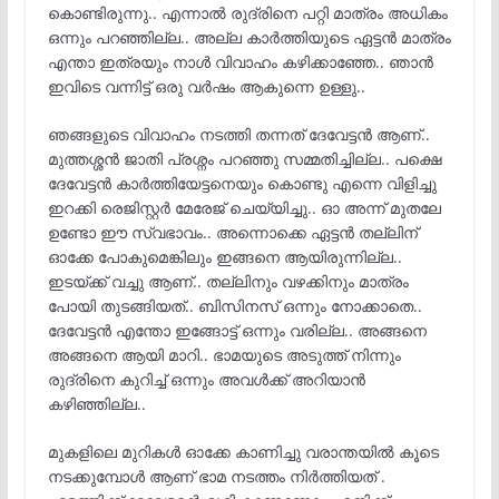
കൊണ്ടിരുന്നു.. എന്നാൽ രുദ്രിനെ പറ്റി മാത്രം അധികം
ഒന്നും പറഞ്ഞില്ല.. അല്ല കാർത്തിയുടെ ഏട്ടൻ മാത്രം
എന്താ ഇത്രയും നാൾ വിവാഹം കഴിക്കാഞ്ഞേ.. ഞാൻ
ഇവിടെ വന്നിട്ട് ഒരു വർഷം ആകുന്നെ ഉള്ളു..
ഞങ്ങളുടെ വിവാഹം നടത്തി തന്നത് ദേവേട്ടൻ ആണ്..
മുത്തശ്ശൻ ജാതി പ്രശ്നം പറഞ്ഞു സമ്മതിച്ചില്ല.. പക്ഷെ
ദേവേട്ടൻ കാർത്തിയേട്ടനെയും കൊണ്ടു എന്നെ വിളിച്ചു
ഇറക്കി രെജിസ്റ്റർ മേരേജ് ചെയ്യിച്ചു.. ഓ അന്ന് മുതലേ
ഉണ്ടോ ഈ സ്വഭാവം.. അന്നൊക്കെ ഏട്ടൻ തല്ലിന്
ഓക്കേ പോകുമെങ്കിലും ഇങ്ങനെ ആയിരുന്നില്ല..
ഇടയ്ക്ക് വച്ചു ആണ്.. തല്ലിനും വഴക്കിനും മാത്രം
പോയി തുടങ്ങിയത്.. ബിസിനസ്‌ ഒന്നും നോക്കാതെ..
ദേവേട്ടൻ എന്തോ ഇങ്ങോട്ട് ഒന്നും വരില്ല.. അങ്ങനെ
അങ്ങനെ ആയി മാറി.. ഭാമയുടെ അടുത്ത് നിന്നും
രുദ്രിനെ കുറിച്ച് ഒന്നും അവൾക്ക് അറിയാൻ
കഴിഞ്ഞില്ല..
മുകളിലെ മുറികൾ ഓക്കേ കാണിച്ചു വരാന്തയിൽ കൂടെ
നടക്കുമ്പോൾ ആണ് ഭാമ നടത്തം നിർത്തിയത് .