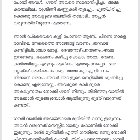
പോയി അവൾ.. ഗൗരി അവരെ സമദാനിപ്പിച്ചു.. അമ്മ
കരയല്ലേ.. രുഗ്മിണി കണ്ണുകൾ തുടച്ചു.. പുഞ്ചിരിച്ചു
കൊണ്ടു അവളുടെ തലയിൽ തലോടി.. അച്ഛൻ
വരുന്നതിന് മുന്നേ എത്തണം..
ഞാൻ ഡ്രൈവറെ കൂട്ടി പോന്നത് ആണ്.. പിന്നെ നാളെ
രാവിലെ നേരെത്തെ അങ്ങോട്ട്‌ വരണം..തറവാട്
കണ്ടിട്ടില്ലാലോ മോള്.. ദേവനോട് പറയണം..അമ്മ
ഇറങ്ങട്ടെ.. ഭക്ഷണം കഴിച്ചു പോകാം അമ്മ.. വേണ്ട..
കാർത്തിയും ഏട്ടനും എല്ലാം എത്തും ഇപ്പൊ.. ഭാമ
ഒറ്റയ്ക്ക് അല്ലെ..പോട്ടെ.. അമ്മ കുറച്ചു ദിവസം
നിക്കാൻ വരാം.. അവർ അവളുടെ നെറ്റിയിൽ ചുംബിച്ചു
കൊണ്ടു എഴുന്നേറ്റു.. അവരുടെ കാർ ദൂരെ
അകലുന്നതും നോക്കി ഗൗരി നിന്നു.. തിരിഞ്ഞു വാതിൽ
അടക്കാൻ തുടങ്ങുമ്പോൾ ആയിരുന്നു രുദ്ര് വരുന്നത്
കണ്ടത്..
ഗൗരി വാതിൽ അടയ്ക്കാതെ മുറിയിൽ വന്നു ഇരുന്നു..
അവൻ വരുന്നത് മനസ്സിലായതും ഫോണിൽ നോക്കി
ഇരുന്നു.. രുദ്ര് മുറിയിൽ എത്തി ഗൗരിയെ ഒന്നു നോക്കി
പിന്നെ ബാത്‌റൂമിൽ പോയി.. തിരിച്ചു വരുമ്പോളും ഗൗരി