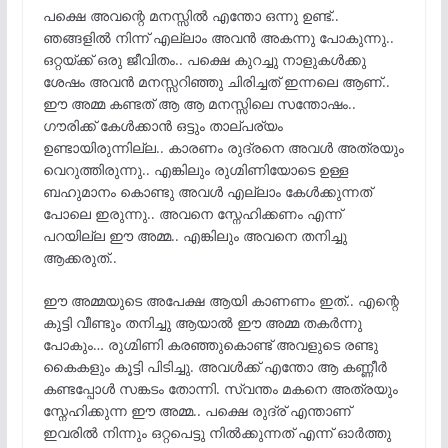
പക്ഷെ അവന്റെ മനസ്സിൽ എന്തോ ഒന്നു ഉണ്ട്..
ഞങ്ങളിൽ നിന്ന് എല്ലാം അവൻ അകന്നു പോകുന്നു..
ഒറ്റയ്ക്ക് ഒരു ജീവിതം.. പക്ഷെ കുറച്ചു നാളുകൾക്കു
ശേഷം അവൻ മനസ്സറിഞ്ഞു ചിരിച്ചത് ഇന്നലെ ആണ്..
ഈ അമ്മ കണ്ടത് ആ ആ മനസ്സിലെ സന്തോഷം..
ഗൗരിക്ക് കേൾക്കാൻ ഒട്ടും താല്പര്യം
ഉണ്ടായിരുന്നില്ല.. കാരണം രുദ്രനെ അവൾ അത്രയും
വെറുത്തിരുന്നു.. എങ്കിലും രുഗ്മിണിയോടെ ഉള്ള
ബഹുമാനം കൊണ്ടു അവൾ എല്ലാം കേൾക്കുന്നത്
പോലെ ഇരുന്നു.. അവനെ സ്നേഹിക്കണം എന്ന്
പറയില്ല ഈ അമ്മ.. എങ്കിലും അവനെ തനിച്ചു
ആക്കരുത്..
ഈ അമ്മയുടെ അപേക്ഷ ആയി കാണണം ഇത്.. എന്റെ
കുട്ടി വീണ്ടും തനിച്ചു ആയാൽ ഈ അമ്മ തകർന്നു
പോകും… രുഗ്മിണി കരഞ്ഞുകൊണ്ട് അവളുടെ രണ്ടു
കൈകളും കൂട്ടി പിടിച്ചു. അവൾക്ക് എന്തോ ആ കണ്ണീർ
കണ്ടപ്പോൾ സങ്കടം തോന്നി. സ്വന്തം മകനെ അത്രയും
സ്നേഹിക്കുന്ന ഈ അമ്മ.. പക്ഷെ രുദ്ര് എന്താണ്
ഇവരിൽ നിന്നും ഒറ്റപെട്ടു നിൽക്കുന്നത് എന്ന് ഓർത്തു