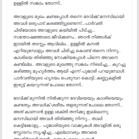
ഉള്ളിൽ സങ്കടം തോന്നി..
അവളുടെ മുഖം കണ്ടപ്പോൾ തന്നെ ദേവിക്ക് മനസിലായി
അവൾ ഒരുപാട് കരഞ്ഞിട്ടുണ്ടെന്ന്…പാർവതി
ചിരിയോടെ അവളുടെ കയ്യിൽ പിടിച്ചു…
സന്തോഷത്തോടെ ജീവിക്കണം.. ഞാൻ നിങ്ങൾക്
ഇടയിൽ തടസ്സം ആവില്ല… ഉള്ളിൽ കനൽ
എറിയുമ്പോളും അവൾ ചിരിച്ചു കൊണ്ട് തന്നെ നിന്നു..
കാശിയെ തിരിഞ്ഞു നോക്കിയപ്പോൾ പിന്നെ അവനെ
കണ്ടില്ല.. അവളുടെ മുഖത്തു സങ്കടം നിഴലിച്ചു… കുറച്ചു
കഴിഞ്ഞു മുഹൂർത്തം ആയി എന്ന് പൂജാരി പറയുമ്പോൾ
പാർവതിയുടെ ഹൃദയം പെരുമ്പറ കൊട്ടി..കണ്ണുകളിൽ
ഇരുട്ട് കയറുന്നത് പോലെ തോന്നി..
ദേവിക്ക് മുന്നിൽ നിൽക്കുന്ന ദേവിയെയും കാശിയെയും
കണ്ടതും അവൾക് ശരീരം തളരുന്നത് പോലെ തോന്നി…
അത് കാണാൻ ഉള്ള ശക്തി തനിക്കു ഇല്ലെന്നു
മനസിലായി അവൾ തിരിഞ്ഞു നിന്നു… താലി
കെട്ടിക്കോളു… പൂജാരിയുടെ വാക്കുകൾ അവളിൽ ഒരു
സ്ഫോടനം സൃഷ്ടിച്ചു…എല്ലാവരും അവരെ
ആശിർവാദിക്കാൻ എന്ന പോലെ പൂക്കൾ