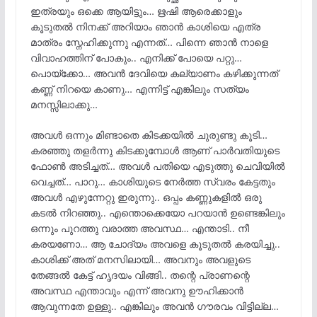
ഇത്രയും ഒക്കെ ആയിട്ടും… ഋഷി ആരെക്കാളും
കൂടുതൽ നിനക്ക് അറിയാം ഞാൻ കാശിയെ എത്ര
മാത്രം സ്നേഹിക്കുന്നു എന്നത്… പിന്നെ ഞാൻ നാളെ
വിവാഹത്തിന് പോകും.. എനിക്ക് പോയെ പറ്റു…
പൊയ്ക്കോ… അവൻ ദേവിയെ കല്യാണം കഴിക്കുന്നത്
കണ്ണ് നിറയെ കാണു… എന്നിട്ട് എങ്കിലും സത്യം
മനസ്സിലാക്കു…
അവൾ ഒന്നും മിണ്ടാതെ കിടക്കയിൽ ചുരുണ്ടു കൂടി…
കരഞ്ഞു തളർന്നു കിടക്കുമ്പോൾ ആണ് പാർവതിയുടെ
ഫോൺ അടിച്ചത്… അവൾ പതിയെ എടുത്തു ചെവിയിൽ
വെച്ചത്… പാറു… കാശിയുടെ നേർത്ത സ്വരം കേട്ടതും
അവൾ എഴുന്നേറ്റു ഇരുന്നു.. ഒപ്പം കണ്ണുകളിൽ ഒരു
കടൽ നിറഞ്ഞു.. എന്തൊക്കെയോ പറയാൻ ഉണ്ടെങ്കിലും
ഒന്നും പുറത്തു വരാത്ത അവസ്ഥ… എന്താടി.. നീ
കരയണോ… ആ ചോദ്യം അവളെ കൂടുതൽ കരയിച്ചു..
കാശിക്ക് അത് മനസിലായി… അവനും അവളുടെ
തേങ്ങൽ കേട്ട് ഹൃദയം വിങ്ങി.. തന്റെ പ്രാണന്റെ
അവസ്ഥ എന്താവും എന്ന് അവനു ഊഹിക്കാൻ
ആവുന്നതേ ഉള്ളു.. എങ്കിലും അവൻ ഗൗരവം വിട്ടില്ല…