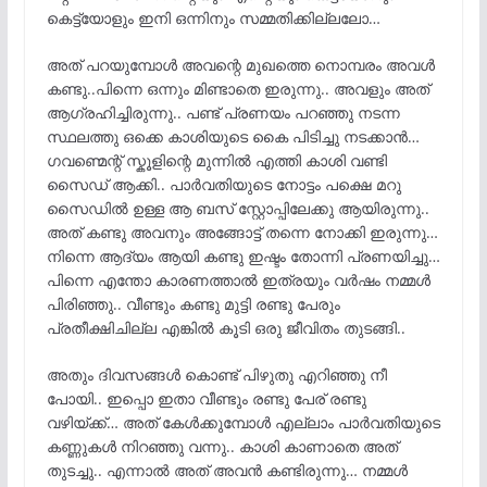
കെട്ട്യോളും ഇനി ഒന്നിനും സമ്മതിക്കില്ലലോ…
അത് പറയുമ്പോൾ അവന്റെ മുഖത്തെ നൊമ്പരം അവൾ
കണ്ടു..പിന്നെ ഒന്നും മിണ്ടാതെ ഇരുന്നു.. അവളും അത്
ആഗ്രഹിച്ചിരുന്നു.. പണ്ട് പ്രണയം പറഞ്ഞു നടന്ന
സ്ഥലത്തു ഒക്കെ കാശിയുടെ കൈ പിടിച്ചു നടക്കാൻ…
ഗവണ്മെന്റ് സ്കൂളിന്റെ മുന്നിൽ എത്തി കാശി വണ്ടി
സൈഡ് ആക്കി.. പാർവതിയുടെ നോട്ടം പക്ഷെ മറു
സൈഡിൽ ഉള്ള ആ ബസ് സ്റ്റോപ്പിലേക്കു ആയിരുന്നു..
അത് കണ്ടു അവനും അങ്ങോട്ട്‌ തന്നെ നോക്കി ഇരുന്നു…
നിന്നെ ആദ്യം ആയി കണ്ടു ഇഷ്ടം തോന്നി പ്രണയിച്ചു…
പിന്നെ എന്തോ കാരണത്താൽ ഇത്രയും വർഷം നമ്മൾ
പിരിഞ്ഞു.. വീണ്ടും കണ്ടു മുട്ടി രണ്ടു പേരും
പ്രതീക്ഷിചില്ല എങ്കിൽ കൂടി ഒരു ജീവിതം തുടങ്ങി..
അതും ദിവസങ്ങൾ കൊണ്ട് പിഴുതു എറിഞ്ഞു നീ
പോയി.. ഇപ്പൊ ഇതാ വീണ്ടും രണ്ടു പേര് രണ്ടു
വഴിയ്ക്ക്… അത് കേൾക്കുമ്പോൾ എല്ലാം പാർവതിയുടെ
കണ്ണുകൾ നിറഞ്ഞു വന്നു.. കാശി കാണാതെ അത്
തുടച്ചു.. എന്നാൽ അത് അവൻ കണ്ടിരുന്നു… നമ്മൾ