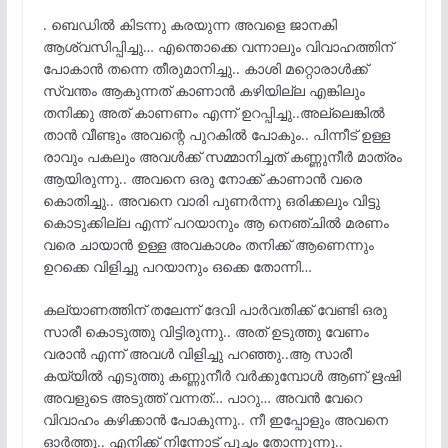
. ബെഡിൽ കിടന്നു കരയുന്ന അവളെ ജാനകി
ആശ്വസിപ്പിച്ചു… എന്തൊക്കെ വന്നാലും വിവാഹത്തിന്
പോകാൻ തന്നെ തീരുമാനിച്ചു.. കാശി മറ്റൊരാൾക്ക്‌
സ്വന്തം ആകുന്നത് കാണാൻ കഴിയില്ല എങ്കിലും
തനിക്കു അത് കാണണം എന്ന് ഉറപ്പിച്ചു..അല്ലെങ്കിൽ
താൻ വീണ്ടും അവന്റെ പുറകിൽ പോകും.. പിന്നീട് ഉള്ള
രാവും പകലും അവൾക്ക് സമ്മാനിച്ചത് കണ്ണുനീർ മാത്രം
ആയിരുന്നു.. അവനെ ഒരു നോക്ക് കാണാൻ വരെ
കൊതിച്ചു.. അവനെ വാരി പുണർന്നു ഒരിക്കലും വിട്ടു
കൊടുക്കില്ല എന്ന് പറയാനും ആ നെഞ്ചിൽ മരണം
വരെ ചായാൻ ഉള്ള അവകാശം തനിക്ക് ആണെന്നും
ഉറക്കെ വിളിച്ചു പറയാനും ഒക്കെ തോന്നി…
കല്യാണത്തിന് തലേന്ന് ദേവി പാർവതിക്ക് വേണ്ടി ഒരു
സാരീ കൊടുത്തു വിട്ടിരുന്നു.. അത് ഉടുത്തു വേണം
വരാൻ എന്ന് അവൾ വിളിച്ചു പറഞ്ഞു..ആ സാരീ
കയ്യിൽ എടുത്തു കണ്ണുനീർ വർക്കുമ്പോൾ ആണ് ഋഷി
അവളുടെ അടുത്ത് വന്നത്… പാറു… അവൻ വേറെ
വിവാഹം കഴിക്കാൻ പോകുന്നു.. നീ ഇപ്പോളും അവനെ
ഓർത്തു.. എനിക്ക് നിന്നോട് പുച്ഛം തോന്നുന്നു..