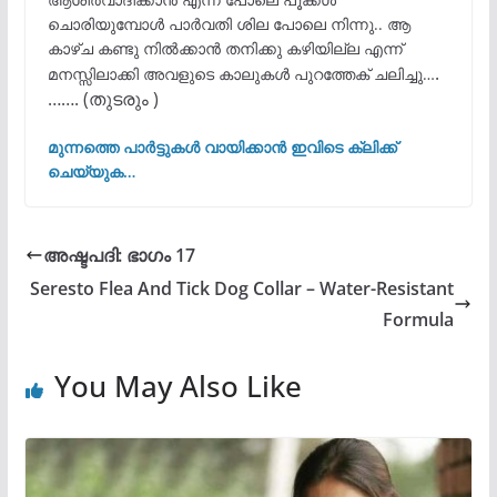
ചൊരിയുമ്പോൾ പാർവതി ശില പോലെ നിന്നു.. ആ
കാഴ്ച കണ്ടു നിൽക്കാൻ തനിക്കു കഴിയില്ല എന്ന്
.
മനസ്സിലാക്കി അവളുടെ കാലുകൾ പുറത്തേക് ചലിച്ചു…
……. (തുടരും )
മുന്നത്തെ പാർട്ടുകൾ വായിക്കാൻ ഇവിടെ ക്ലിക്ക്
ചെയ്യുക…
അഷ്ടപദി: ഭാഗം 17
Seresto Flea And Tick Dog Collar – Water-Resistant
Formula
You May Also Like