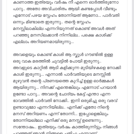
കാണാത്ത ഇത്രയും വർഷം നീ എന്നെ ഓർത്തിരുന്നോ
പാറു.. അതോ അവിചാരിതം ആയി കണ്ടപ്പോൾ വീണ്ടും
എന്നോട് പഴയ സ്നേഹം തോന്നിയത് ആണോ… പാർവതി
ഒന്നും മിണ്ടാതെ ഇരുന്നു.. തന്റെ സ്നേഹം
മനസ്സിലാകില്ല എന്നറിയുന്നത് കൊണ്ട് അവൾ അത്
പറഞ്ഞു മനസിലക്കാൻ നിന്നില്ല.. പക്ഷെ കാശിക്ക്
എല്ലാം അറിയണമായിരുന്നു…
അവളെയും കൊണ്ട് കാശി ആ സ്കൂൾ ഗൗണ്ടിൽ ഉള്ള
ഒരു വാക മരത്തിൽ ചുവട്ടിൽ പോയി ഇരുന്നു..
അവളുടെ കാറ്റിൽ ആടി കളിക്കുന്ന മുടിയിഴകളെ നോക്കി
കാശി ഇരുന്നു… എന്നാൽ പാർവതിയുടെ മനസ്സിൽ
മുഴുവൻ തന്റെ പ്രണയത്തെ കുറിച്ച് ഉള്ള ഓർമ്മകൾ
ആയിരുന്നു… നിനക്ക് എന്തെങ്കിലും എന്നോട് പറയാൻ
ഉണ്ടോ പാറു… അവന്റെ ചോദ്യം കേട്ട് എന്താ എന്ന
ഭാവത്തിൽ പാർവതി നോക്കി.. ഇനി ഒരുമിച്ചു ഒരു വരവ്
ഉണ്ടാവുമോ എന്നറിയില്ല.. എനിക്ക് ഏതോ നിന്റെ
മനസ് അറിയണം എന്ന് തോന്നി… ഇപ്പോളെങ്കിലും
തോന്നിയല്ലോ എനിക്ക് ഒരു മനസ്സ് ഉണ്ടെന്നു..
സന്തോഷം.. ഇത്രയും വർഷം കാത്തിരുന്നിട്ടും നിങ്ങൾ
പറഞ്ഞത് ഞാൻ നിങ്ങളെ ചതിച്ചു എന്നാണ്…