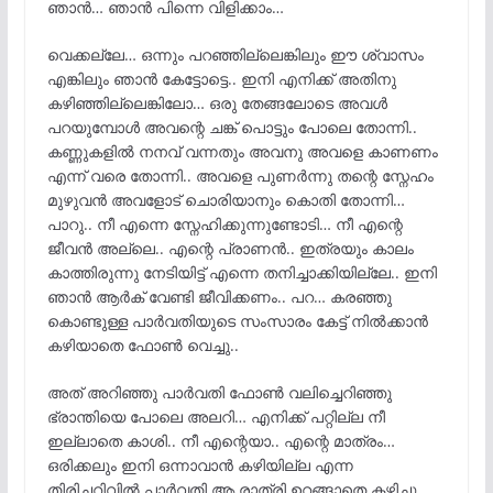
ഞാൻ… ഞാൻ പിന്നെ വിളിക്കാം…
വെക്കല്ലേ… ഒന്നും പറഞ്ഞില്ലെങ്കിലും ഈ ശ്വാസം
എങ്കിലും ഞാൻ കേട്ടോട്ടെ.. ഇനി എനിക്ക് അതിനു
കഴിഞ്ഞില്ലെങ്കിലോ… ഒരു തേങ്ങലോടെ അവൾ
പറയുമ്പോൾ അവന്റെ ചങ്ക് പൊട്ടും പോലെ തോന്നി..
കണ്ണുകളിൽ നനവ് വന്നതും അവനു അവളെ കാണണം
എന്ന് വരെ തോന്നി.. അവളെ പുണർന്നു തന്റെ സ്നേഹം
മുഴുവൻ അവളോട് ചൊരിയാനും കൊതി തോന്നി…
പാറു.. നീ എന്നെ സ്നേഹിക്കുന്നുണ്ടോടി… നീ എന്റെ
ജീവൻ അല്ലെ.. എന്റെ പ്രാണൻ.. ഇത്രയും കാലം
കാത്തിരുന്നു നേടിയിട്ട് എന്നെ തനിച്ചാക്കിയില്ലേ.. ഇനി
ഞാൻ ആർക് വേണ്ടി ജീവിക്കണം.. പറ… കരഞ്ഞു
കൊണ്ടുള്ള പാർവതിയുടെ സംസാരം കേട്ട് നിൽക്കാൻ
കഴിയാതെ ഫോൺ വെച്ചു..
അത് അറിഞ്ഞു പാർവതി ഫോൺ വലിച്ചെറിഞ്ഞു
ഭ്രാന്തിയെ പോലെ അലറി… എനിക്ക് പറ്റില്ല നീ
ഇല്ലാതെ കാശി.. നീ എന്റെയാ.. എന്റെ മാത്രം…
ഒരിക്കലും ഇനി ഒന്നാവാൻ കഴിയില്ല എന്ന
തിരിച്ചറിവിൽ പാർവതി ആ രാത്രി ഉറങ്ങാതെ കഴിച്ചു