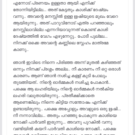
എന്നോട് പ്രണയം ഉള്ളതാ ആയി എനിക്ക്
തോന്നിയിട്ടില്ല… അത് കേട്ടതും കാശിക്ക് ദേഷ്യം
വന്നു.. അവന്റെ മനസ്സിൽ ഉള്ള ഋഷിയുടെ മുഖം വേറെ
ആയിരുന്നു.. അത് പാറുവിനോട് എത്ര പറഞ്ഞാലും
മനസ്സിലാവില്ല എന്നറിയാവുന്നത് കൊണ്ട് കാശി
ദേഷ്യത്തിൽ വേഗം എഴുന്നേറ്റു.. പോടീ പുല്ലേ…
നിനക്ക് ഒക്കെ അവന്റെ കണ്ണിലെ സ്നേഹം മാത്രമേ
കാണു..
ഞാൻ ഇവിടെ നിന്നെ പിരിഞ്ഞ അന്ന് മുതൽ കഴിഞ്ഞത്
ഒന്നും നിനക്ക് പ്രശ്നം അല്ല.. നീ കാരണം നീ ഒറ്റ ഒരാൾ
കാരണം ആണ് ഞാൻ നശിച്ച കള്ള് കുടി പോലും
തുടങ്ങിയത്.. നിന്റെ ഓർമ്മകൾ നശിച്ചു പോകാൻ..
പക്ഷെ ആ ലഹരിയിലും നിന്റെ ഓർമ്മകൾ നൽകിയ
ലഹരി വലുതായിരുന്നു.. പ്രതീക്ഷിക്കാതെ
ആണെങ്കിലും നിന്നെ കിട്ടിയ സന്തോഷം എനിക്ക്
ഉണ്ടായിരുന്നു.. പക്ഷെ അപ്പോളും അവളുടെ ഒരു ഋഷി…
നീ നന്നാവില്ല… അതും പറഞ്ഞു പോകുന്ന കാശിയെ
നോക്കി പാർവതി ഇരുന്നു… അവനു പുറകിൽ വന്നു
വണ്ടിയിൽ കയറി പാർവതി കാശിയെ നോക്കി.. പക്ഷെ