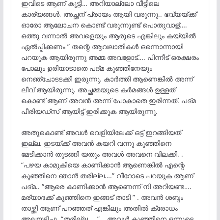
ഇവിടെ ആണ് കുട്ടി… അറിയാല്ലോ വീട്ടിലെ
കാര്യങ്ങൾ, അച്ഛന് പ്രായം ആയി വരുന്നു.. ഭവ്യയ്ക്ക്
ഓരോ ആലോചന കൊണ്ട് വരുന്നുണ്ട് പൊതുവാള്….
ഒത്തു വന്നാൽ അവളെയും ആരുടെ എങ്കിലും കയ്യിൽ
ഏൽപ്പിക്കണം ” തന്റെ ആവലാതികൾ ഒന്നൊന്നായി
പറയുക ആയിരുന്നു അമ്മ അവളോട്…. പിന്നീട് ഒരക്ഷരം
പോലും ഉരിയാടാതെ പദ്മ കുഞ്ഞിനേയും
നെഞ്ചോടടക്കി ഇരുന്നു. കാർത്തി ആണെങ്കിൽ അന്ന്
ലീവ് ആയിരുന്നു. അച്ഛമ്മയുടെ കർമങ്ങൾ ഉള്ളത്
കൊണ്ട് ആണ് അവൻ അന്ന് പോകാതെ ഇരിന്നത്. പദ്മ
പീരിയഡ്‌സ് ആയിട്ട് ഇരിക്കുക ആയിരുന്നു.
അതുകൊണ്ട് അവൾ വെളിയിലേക്ക് ഒട്ട് ഇറങ്ങിയത്
ഇല്ല. ഇടയ്ക്ക് അവൻ കയറി വന്നു കുഞ്ഞിനെ
മേടിക്കാൻ തുടങ്ങി യതും അവൾ അവനെ വിലക്കി. .
“പഴയ കാമുകിയെ കാണിക്കാൻ ആണെങ്കിൽ എന്റെ
കുഞ്ഞിനെ ഞാൻ തരില്ല….” വീറോടെ പറയുക ആണ്
പദ്മ.. “ആരെ കാണിക്കാൻ ആണെന്ന് നി അറിയണ്ട….
മര്യാദക്ക് കുഞ്ഞിനെ ഇങ്ങട് താടി ” . അവൻ ശബ്ദം
താഴ്ത്തി ആണ് പറഞ്ഞത് എങ്കിലും അതിൽ ക്രോധം
അലയടിച്ചു. “തരില്ല…..”… അവൾ കുഞ്ഞിനെ ഒന്നുടെ