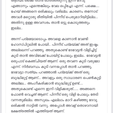
ആദ്യം ഒക്കെ താൻ ഓർത്തിരുന്നു ഇനി ദേവു
എങ്ങാനും എന്തെങ്കിലും വേല ഒപ്പിച്ചോ എന്ന്. പക്ഷെ….
ഹേയ് അങ്ങനെ ഒരിക്കലും വരില്ല. കാരണം തന്നോട്
അവൾ മറ്റൊരു രീതിയിൽ പിന്നീട് പെരുമാറിയിട്ടില്ല…
അതിനു ഉള്ള അവസരം താൻ ഒട്ടു കൊടുത്തതും
ഇല്ല..
അന്ന് പദ്മയോടൊപ്പം അവളെ കാണാൻ വേണ്ടി
ഹോസ്പിറ്റലിൽ പോയി.. പിന്നീട് പദ്മയ്ക്ക് അത് ഇഷ്ടം
അല്ലെന്ന് പറഞ്ഞു, അതുകൊണ്ട് ദേവേട്ടൻ വിളിച്ചിട്ട്
കൂടി താൻ അവിടേക്ക് പോയിട്ട് പോലും ഇല്ല.. ദേവേട്ടൻ
ഒരുപാട് കെഞ്ചിയത് ആണ്. ഒരു തവണ കൂടി വരുമോ
എന്ന്. നിർബന്ധം കൂടി വന്നപ്പോൾ താൻ പറഞ്ഞു,
ദേവേട്ടാ സത്യം പറഞ്ഞാൽ പദ്മയ്ക്ക് അത് ഒരു
ബുദ്ധിമുട്ട് ആണ്… അവളും ഒരു സാധാരണ പെൺകുട്ടി
അല്ലേ… അംഗീകരിക്കാൻ ബുദ്ധിമുട്ട് ഉണ്ട്….
അതുകൊണ്ട് എന്നെ ഇനി വിളിക്കരുത്…… അങ്ങനെ
ഫോൺ വെച്ചത് ആണ്. പിന്നീട് ഒരു വിളി പോലും തേടി
വന്നതുമില്ല. അസുഖം എല്ലാം മാറി കഴിഞ്ഞു ദേവു
ഒരിക്കൽ നാട്ടിൽ വന്നു. അപ്പോൾ അവള് തൊഴാനായി
ക്ഷേത്രത്തിൽ എത്തിയത് ആണ്.