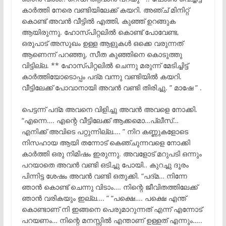
കാർത്തി നേരെ വണ്ടിയിലേക്ക് കയറി. അഞ്ച് മിനിറ്റ്
കൊണ്ട് അവൻ വീട്ടിൽ എത്തി, കുഞ്ഞ് ഉറങ്ങുക
ആയിരുന്നു. ഹോസ്പിറ്റലിൽ കൊണ്ട് പോവേണ്ട,
ഒരുപാട് അസുഖം ഉള്ള ആളുകൾ ഒക്കെ വരുന്നത്
ആണെന്ന് പറഞ്ഞു, സീത കുഞ്ഞിനെ കൊടുത്തു
വിട്ടില്ല. ** ഹോസ്പിറ്റലിൽ ചെന്നു മരുന്ന് മേടിച്ചിട്ട്
കാർത്തിയോടൊപ്പം പദ്മ വന്നു വണ്ടിയിൽ കയറി.
വീട്ടിലേക്ക് പോവാനായി അവൻ വണ്ടി തിരിച്ചു. ” മാഷേ ” .
പെട്ടന്ന് പദ്മ അവനെ വിളിച്ചു അവൻ അവളെ നോക്കി.
“എന്നെ…. എന്റെ വീട്ടിലേക്ക് ആക്കമൊ…പ്ലീസ്…
എനിക്ക് അവിടെ പറ്റുന്നില്ല…. ” നിറ കണ്ണുകളോടെ
നിസഹായ ആയി തന്നോട് കെഞ്ചുന്നവളെ നോക്കി
കാർത്തി ഒരു നിമിഷം ഇരുന്നു. അവളോട് മറുപടി ഒന്നും
പറയാതെ അവൻ വണ്ടി ഒടിച്ചു പോയി.. കുറച്ചു ദൂരം
പിന്നിട്ട ശേഷം അവൻ വണ്ടി ഒതുക്കി. “പദ്മ… നിന്നേ
ഞാൻ കൊണ്ട് ചെന്നു വിടാം…. നിന്റെ ജീവിതത്തിലേക്ക്
ഞാൻ വരികയും ഇല്ല…. ” “പക്ഷെ…. പക്ഷെ എന്ത്
കൊണ്ടാണ് നി ഇങ്ങനെ പെരുമാറുന്നത് എന്ന് എന്നോട്
പറയണം… നിന്റെ മനസ്സിൽ എന്താണ് ഉള്ളത് എന്നും…..