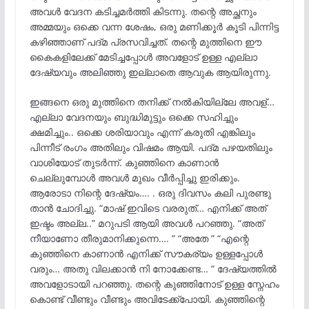
അവൾ വേദന കടിച്ചമർത്തി കിടന്നു. തന്റെ അച്ഛനും
അമ്മയും ഒക്കെ വന്ന ശേഷം, ഒരു മണിക്കൂർ കൂടി പിന്നിട്ട
കഴിഞ്ഞാണ് പദ്മ പ്രസവിച്ചത്. തന്റെ മുത്തിനെ ഈ
കൈകളിലേക്ക് മേടിച്ചപ്പോൾ അവളോട് ഉള്ള എല്ലാ
ദേഷ്യവും അലിഞ്ഞു ഇല്ലാതെ ആവുക ആയിരുന്നു.
ഇങ്ങനെ ഒരു മുത്തിനെ തനിക്ക് നൽകിയില്ലേ അവള്…
എല്ലാ വേദനയും ബുദ്ധിമുട്ടും ഒക്കെ സഹിച്ചും
ക്ഷമിച്ചും.. ഒക്കെ ശരിയാവും എന്ന് കരുതി എങ്കിലും
പിന്നീട് രംഗം അതിലും വിഷമം ആയി. പദ്മ പഴയതിലും
വാശിയോട് തുടർന്ന്. കുഞ്ഞിനെ കാണാൻ
ചെല്ലുമ്പോൾ അവൾ മുഖം വീർപ്പിച്ചു ഇരിക്കും.
ആരോടാ നിന്റെ ദേഷ്യം…. . ഒരു ദിവസം കലി പുരണ്ടു
താൻ ചോദിച്ചു. “മാഷ് ഇവിടെ വരരുത്… എനിക്ക് അത്
ഇഷ്ടം അല്ല..” മറുപടി ആയി അവൾ പറഞ്ഞു. “അത്
നീയാണോ തീരുമാനിക്കുന്നെ…. ” “അതേ ” “എന്റെ
കുഞ്ഞിനെ കാണാൻ എനിക്ക് സൗകര്യം ഉള്ളപ്പോൾ
വരും… അതു വിലക്കാൻ നി നോക്കേണ്ട… ” ദേഷ്യത്തിൽ
അവളോടായി പറഞ്ഞു. തന്റെ കുഞ്ഞിനോട് ഉള്ള സ്നേഹം
കൊണ്ട് വീണ്ടും വീണ്ടും അവിടേക്ക്പോയി. കുഞ്ഞിന്റെ