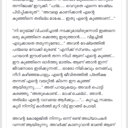
തന്നിലേക്ക് ഇറുക്കി. “പദ്മ….. വെറുതെ എന്നെ ദേഷ്യം
പിടിപ്പിക്കരുത് “. “അവളെ കാണിക്കാൻ എന്റെ
കുഞ്ഞിനെ തരില്ല മാഷേ…. ഇതു എന്റെ കുഞ്ഞാണ്….”
“നി ഒറ്റയ്ക്ക് വിചാരിച്ചാൽ നടക്കുമായിരുന്നോടി ഇങ്ങനെ
ഒരു കുഞ്ഞിനെ ഒക്കത്തു ഇരുത്താൻ…… വിളച്ചിൽ
എടുക്കാതെ തരുന്നുണ്ടോ….” അവൻ ദേഷ്യത്തിൽ
പദ്മയെ നോക്കി മുരണ്ട്. “എനിക്ക് സ്വന്തം എന്ന്
പറയാൻ ഈശ്വരൻ തന്ന നിധി ആണ് എന്റെ കുഞ്ഞ്….
ഈ കുഞ്ഞിനെ ഓർത്തു മാത്രം ആണ് ഞാൻ ഇന്ന്
ജീവനോടെ ഇരിക്കുന്നത്…. ഓരോ നിമിഷവും നെഞ്ചു
നീറി കഴിഞ്ഞപോളും എന്റെ ജീവിതത്തിൽ പ്രതീക്ഷ
തന്നത് എന്റെ വയറ്റിൽ കിടന്ന ഈ കുഞ്ഞ്
ആയിരുന്നു…….” അത് പറയുകയും അവൾ പൊട്ടി
കരഞ്ഞു. “അതുകൊണ്ട്…. മാഷ് ചെല്ല്… ഞാൻ..
തരില്ല എന്റെ വാവയെ ആർക്കും…..”… കുറച്ചു സമയം
കൂടി നിന്നിട്ട് കാർത്തി മുറി വിട്ട് ഇറങ്ങി പോയി.
അവന്റ കോളേജിൽ നിന്നും ഒന്ന് രണ്ട് അധ്യാപകർ
വന്നത് ആയിരുന്നു. അവർക്ക് കാണുവാൻ വേണ്ടി ആണ്