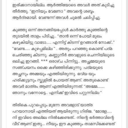
ഇരിക്കാനായില്ല. ആർത്തിയോടെ അവൾ അത് കുടിച്ചു
തീർത്തു. “ഇനിയും വേണോ ” അവന്റെ ശബ്ദം
ആർദ്രമായി. വേണ്ടന്ന് അവൾ ചുമൽ ചലിപ്പിച്ചു.
കുഞ്ഞു ഒന്ന് അനങ്ങിയപ്പോൾ കാർത്തു കുഞ്ഞിന്റെ
തുടയിൽ താളം പിടിച്ചു.. “താൻ ഒന്ന് പോയി മുഖം
കഴുകിയിട്ടു വാടോ….. എന്നിട്ട് കിടന്ന് ഉറങ്ങാൻ നോക്ക്..”
“വേണ്ട….. കുഴപ്പമില്ല ” . അതും പറഞ്ഞു കൊണ്ട് പദ്മ
ചെരിഞ്ഞു കിടന്നു. കണ്ണുനീർ അവളുടെ ചെന്നിയിലൂടെ
ഒലിച്ചു ഇറങ്ങി. *** ഒരാഴ്ച പിന്നിട്ടു.. അച്ഛമ്മയുടെ
സഞ്ചയനം ഒക്കെ കഴിഞ്ഞിരിക്കുന്നു. പദ്മയുടെ
അച്ഛനും അമ്മയും എത്തിയിരുന്നു. ഭവ്യ യും
ഹരിക്കുട്ടനും സ്കൂളിൽ പോയത് ആണ്. അതുകൊണ്ട്
അവർ മാത്രം ആണ് എത്തിയിരുന്നത്. “അമ്മേ…….
ഞാനും വന്നോട്ടെ.. എനിക്ക് ഇവിടെ പറ്റുന്നില്ല ”
തിരികെ പുറപ്പെടും മുന്നേ അവളോട് യാത്ര
പറയാനായി എത്തിയത് ആയിരുന്നു ഗിരിജ. “മോളേ…..
നി ഇവിടെ അല്ലേ നിൽക്കേണ്ടത്.. നിന്റെ ഭർത്താവിന്റെ
വീട് ആണ് ഇതു… നീയും ഈ കുഞ്ഞും താമസിക്കേണ്ടത്