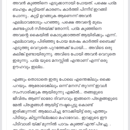
അവൻ കുഞ്ഞിനെ എടുക്കാനായി പോയത്. പക്ഷെ പദ്മ
ബഹളം കൂട്ടിയത് കാരണം കാർത്തി പിന്നീട് ഇറങ്ങി
പോന്നു.. കുട്ടി ഉറങ്ങുക ആണെന്ന് അവൻ
എല്ലാവരോടും പറഞ്ഞു. പക്ഷെ അവന്റെ മുഖം
കണ്ടപ്പോൾ സീതയ്ക്ക് തോന്നി, പദ്മ കുഞ്ഞിനെ
അവന്റെ കൈയിൽ കൊടുക്കാത്തത് ആയിരിക്കും എന്ന്..
എല്ലാവരും പിരിഞ്ഞു പോയ ശേഷം കാർത്തി ബൈക്ക്
എടുത്തു വെറുതെ പുറത്തേക്ക് പോയി…. അവിടെ ഒരു
കലിങ്ക് ഉണ്ടായിരുന്നു. അവിടെ പോയി അവൻ വെറുതെ
ഇരുന്നു. പദ്മ യുടെ മനസ്സിൽ എന്താണ് എന്ന് ഒരു
ഊഹവും ഇല്ല..
എങ്ങും തൊടാതെ ഇതു പോലെ എന്തെങ്കിലും ഒക്കെ
പറയും. ആരോടെങ്കിലും ഒന്ന് മനസ് തുറന്ന് ഇവൾ
സംസാരിക്കുക ആയിരുന്നു എങ്കിൽ… തങ്ങളുടെ
ജീവിതം ആണ് ഓരോ ദിവസവും ഇങ്ങനെ പ്രശ്നങ്ങളുടെ
മേൽ പ്രശ്നങ്ങൾ ആയിട്ട് നഷ്ടപ്പെട്ടു കൊണ്ട്
ഇരിക്കുന്നത്. ആലോചിച്ചു നോക്കിയിട്ട് ഒരു എത്തും
പിടിയും കിട്ടുന്നില്ലലോ മഹാദേവാ.. ഇവളുടെ ഈ
പിടിവാശി യ്ക്ക് മുന്നിൽ പാവം കുഞ്ഞ് എന്ത്‌ പിഴച്ചു. .