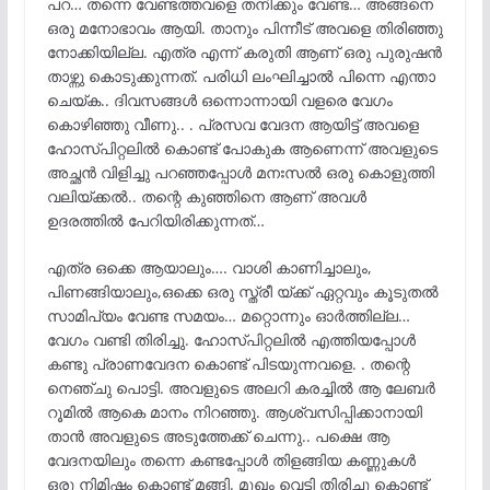
പറ… തന്നെ വേണ്ടത്തവളെ തനിക്കും വേണ്ട… അങ്ങനെ
ഒരു മനോഭാവം ആയി. താനും പിന്നീട് അവളെ തിരിഞ്ഞു
നോക്കിയില്ല. എത്ര എന്ന് കരുതി ആണ് ഒരു പുരുഷൻ
താഴ്ന്നു കൊടുക്കുന്നത്. പരിധി ലംഘിച്ചാൽ പിന്നെ എന്താ
ചെയ്ക.. ദിവസങ്ങൾ ഒന്നൊന്നായി വളരെ വേഗം
കൊഴിഞ്ഞു വീണു.. . പ്രസവ വേദന ആയിട്ട് അവളെ
ഹോസ്പിറ്റലിൽ കൊണ്ട് പോകുക ആണെന്ന് അവളുടെ
അച്ഛൻ വിളിച്ചു പറഞ്ഞപ്പോൾ മനഃസൽ ഒരു കൊളുത്തി
വലിയ്ക്കൽ.. തന്റെ കുഞ്ഞിനെ ആണ് അവൾ
ഉദരത്തിൽ പേറിയിരിക്കുന്നത്…
എത്ര ഒക്കെ ആയാലും…. വാശി കാണിച്ചാലും,
പിണങ്ങിയാലും,ഒക്കെ ഒരു സ്ത്രീ യ്ക്ക് ഏറ്റവും കൂടുതൽ
സാമിപ്യം വേണ്ട സമയം… മറ്റൊന്നും ഓർത്തില്ല…
വേഗം വണ്ടി തിരിച്ചു. ഹോസ്പിറ്റലിൽ എത്തിയപ്പോൾ
കണ്ടു പ്രാണവേദന കൊണ്ട് പിടയുന്നവളെ. . തന്റെ
നെഞ്ചു പൊട്ടി. അവളുടെ അലറി കരച്ചിൽ ആ ലേബർ
റൂമിൽ ആകെ മാനം നിറഞ്ഞു. ആശ്വസിപ്പിക്കാനായി
താൻ അവളുടെ അടുത്തേക്ക് ചെന്നു.. പക്ഷെ ആ
വേദനയിലും തന്നെ കണ്ടപ്പോൾ തിളങ്ങിയ കണ്ണുകൾ
ഒരു നിമിഷം കൊണ്ട് മങ്ങി. മുഖം വെട്ടി തിരിച്ചു കൊണ്ട്