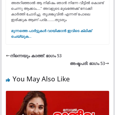
അതറിഞ്ഞാൽ ആ നിമിഷം ഞാൻ നിന്നേ വീട്ടിൽ കൊണ്ട്
ചെന്നു ആക്കാം….” അവളുടെ മുഖത്തേക്ക് നോക്കി
കാർത്തി ചോദിച്ചു. തൃശങ്കുവിൽ എന്നത് പോലെ
ഇരിക്കുക ആണ് പദ്മ.…….തുടരും
മുന്നത്തെ പാർട്ടുകൾ വായിക്കാൻ ഇവിടെ ക്ലിക്ക്
ചെയ്യുക…
നിന്നെയും കാത്ത്: ഭാഗം 53
അഷ്ടപദി: ഭാഗം 53
You May Also Like