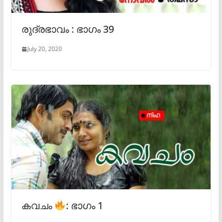
രുദ്രഭാവം : ഭാഗം 39
July 20, 2020
കവചം
: ഭാഗം 1