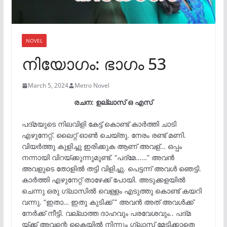
NOVEL
നിയോഗം: ഭാഗം 53
March 5, 2024
Metro Novel
രചന: ഉല്ലാസ് ഒ എസ്
പദ്മയുടെ നിലവിളി കേട്ട് കൊണ്ട് കാർത്തി ചാടി
എഴുനേറ്റ്. ലൈറ്റ് ഓൺ ചെയ്തു. നേരം രണ്ട് മണി.
വിയർത്തു കുളിച്ചു ഇരിക്കുക ആണ് അവള്… ഒപ്പം
നന്നായി വിറയ്ക്കുന്നുമുണ്ട്. “പദ്മേ……” അവൻ
അവളുടെ തോളിൽ തട്ടി വിളിച്ചു. പെട്ടന്ന് അവൾ ഞെട്ടി.
കാർത്തി എഴുനേറ്റ് താഴേക്ക് പോയി. അടുക്കളയിൽ
ചെന്നു ഒരു ഗ്ലാസിൽ വെള്ളം എടുത്തു കൊണ്ട് കയറി
വന്നു. “ഇതാ… ഇതു കുടിക്ക് ” അവൻ അത് അവൾക്ക്
നേർക്ക് നീട്ടി. വല്ലാത്ത ദാഹവും പരവേശവും.. പദ്മ
യ്ക്ക് അവന്റെ കൈയിൽ നിന്നും ഗ്ലാസ്‌ മേടിക്കാതെ