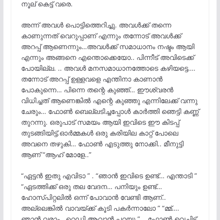
നൂല് കെട്ട് വരെ.
അന്ന് അവൾ പൊട്ടിത്തെറിച്ചു. അവൾക്ക് തന്നെ
കാണുന്നത് വെറുപ്പാണ് എന്നും തന്നോട് അവൾക്ക്
അറപ്പ് ആണെന്നും…അവൾക്ക് സമാധാനം നഷ്ടം ആയി
എന്നും അങ്ങനെ എന്തൊക്കെയോ.. പിന്നീട് അവിടെക്ക്
പോയില്ല. .. അവൾ മനസമാധാനത്തോടെ കഴിയട്ടെ….
തന്നോട് അറപ്പ് ഉള്ളവളെ എന്തിനാ കാണാൻ
പോകുന്നെ… പിന്നെ തന്റെ കുഞ്ഞ്… ഈശ്വരൻ
വിധിച്ചത് ആണെങ്കിൽ എന്റെ കുഞ്ഞു എന്നിലേക്ക് വന്നു
ചേരും… ഫോൺ ബെല്ലടിച്ചപ്പോൾ കാർത്തി ഞെട്ടി കണ്ണ്
തുറന്നു. ഒരുപാട് സമയം ആയി ഇവിടെ ഈ കിടപ്പ്
തുടങ്ങിയിട്ട്.ഓർമ്മകൾ ഒരു കരിയില കാറ്റ് പോലെ
അവനെ തഴുകി… ഫോൺ എടുത്തു നോക്കി.. മീനുട്ടി
ആണ് “ആഹ് മോളേ..”
“ഏട്ടൻ ഇതു എവിടാ ” . “ഞാൻ ഇവിടെ ഉണ്ട്… എന്താടി ”
“ഏടത്തിക്ക് ഒരു തല വേദന… പനിയും ഉണ്ട്…
ഹോസ്പിറ്റലിൽ ഒന്ന് പോവാൻ വേണ്ടി ആണ്..
അല്ലെങ്കിൽ വാവയ്ക്ക് കൂടി പകർന്നാലോ ” “മ്മ്….
ഞാൻ വരാം.. റെഡി ആവാൻ പറയു ” .. ഫോൺ വെച്ചിട്ട്