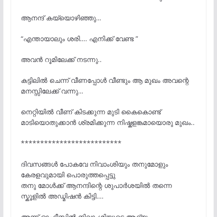
ആനന്ദ് കയ്യൊഴിഞ്ഞു…
“എന്തായാലും ശരി…. എനിക്ക് വേണ്ട ”
അവൻ റൂമിലേക്ക് നടന്നു..
കട്ടിലിൽ ചെന്ന് വീണപ്പോൾ വീണ്ടും ആ മുഖം അവന്റെ
മനസ്സിലേക്ക് വന്നു…
നെറ്റിയിൽ വീണ് കിടക്കുന്ന മുടി കൈകൊണ്ട്
മാടിയൊതുക്കാൻ ശ്രമിക്കുന്ന നിഷ്കളങ്കമായൊരു മുഖം..
**************************
ദിവസങ്ങൾ പോകവേ നിവാംശിയും തനുമോളും
കേരളവുമായി പൊരുത്തപ്പെട്ടു
തനു മോൾക്ക് ആനന്ദിന്റെ ശുപാർശയിൽ തന്നെ
സ്കൂളിൽ അഡ്മിഷൻ കിട്ടി….
അന്ന് ഓഫീസിൽ നിവാംശിയുടെ ആദ്യ