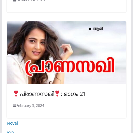
പ്രാണസഖി
: ഭാഗം 21
February 3, 2024
Novel
JOB