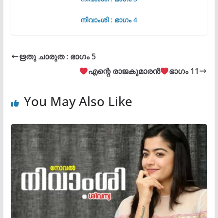
നിവാംശി : ഭാഗം 4
ഋതു ചാരുത : ഭാഗം 5
എന്റെ രാജകുമാരൻ
ഭാഗം 11
You May Also Like