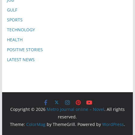
GULF
SPORTS
TECHNOLOGY
HEALTH
POSITIVE STORIES
LATEST NEWS
Copyright © 2026
Metro journal online – Novel
. All rights
reserved.
Theme:
ColorMag
by ThemeGrill. Powered by
WordPress
.