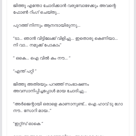
ജിത്തു എന്തോ ചോദിക്കാൻ വരുമ്പോഴേക്കും അവന്റെ
ഫോൺ റിംഗ് ചെയ്തു…
പുറത്ത് നിന്നും ആനന്ദായിരുന്നു…
“ടാ… ഞാൻ വിട്ടിലേക്ക് വിളിച്ചു… ഇതൊരു കെണിയാ…
നി വാ… നമുക്ക് പോകാം”
” ഒകെ… ഐ വിൽ കം നൗ… ”
“എന്ത് പറ്റി ”
ജിത്തു അത്രയും പറഞ്ഞ് സംഭാഷണം
അവസാനിപ്പിച്ചപ്പോൾ മായ ചോദിച്ചു…
“അർജെന്റായി ഒരാളെ കാണാനുണ്ട്… ഐ ഹാവ് ടു ഗോ
നൗ.. സോറി മായ..”
“ഇറ്റ്സ് ഓകെ ”