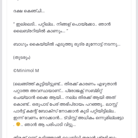
ദക്ഷ കെഞ്ചി…
” ഇല്ലെടി.. പറ്റില്ല.. നിങ്ങള് പൊയ്ക്കോ.. ഞാൻ
ലൈബ്രറിയിൽ കാണും… ”
ബാഗും കൈയ്യിൽ എടുത്തു രുദ്ര മുന്നോട്ട് നടന്നു…
(തുടരും)
©Minimol M
(ലെങ്ങ്ത്ത് കൂട്ടിയിട്ടുണ്ട്… തിരക്ക് കാരണം എഴുതാൻ
പറ്റാത്ത അവസ്ഥയാണ്… പ്രോജക്റ്റ് സബ്മിറ്റ്
ചെയ്യാൻ ഒക്കെ ആയി… നല്ല തിരക്ക് ആയി അത്
കൊണ്ട്.. ഒരുപാട് പേര് അഭിപ്രായം പറഞ്ഞു.. ലാസ്റ്റ്
പാര്
ട്ട് കമന്റ് ബോക്സ് നോക്കാൻ കൂടി പറ്റിയിട്ടില്ല..
ഇന്ന് വേണം നോക്കാൻ… ട്വിസ്റ്റ് അധികം ഒന്നുമില്ലട്ടോ
.
.. ഞാൻ ആ പരിപാടി വിട്ടു…
തിരക്ക് ഒന്ന് കഴിഞ്ഞാല്
ഡെയിലി തരാന്
ശ്രമിക്കാം…