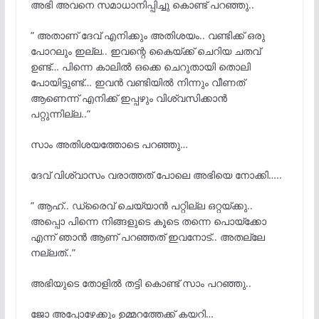
അഭി അവനെ സമാധാനിപ്പിച്ചു കൊണ്ട് പറഞ്ഞു..
” അതാണ് ദേവ് എനിക്കും അതിശയം.. വണ്ടിക്ക് ഒരു
പോറലും ഇല്ല.. ഇവന്റെ കൈയ്ക്ക് ചെറിയ ചതവ്
ഉണ്ട്… പിന്നെ കാലില്
ഒക്കെ ചെറുതായി തൊലി
പോയിട്ടുണ്ട്… ഇവന്
വണ്ടിയില്
നിന്നും വീണത്
ആണെന്ന് എനിക്ക് ഇപ്പഴും വിശ്വസിക്കാൻ
പറ്റുന്നില്ല..”
സാം അതിശയത്തോടെ പറഞ്ഞു…
ദേവ് വിശ്വാസം വരാത്തത് പോലെ അഭിയെ നോക്കി…..
” ആഹ്.. ഡ്രൈവ് ചെയ്യാൻ പറ്റില്ല ഒറ്റയ്ക്കു..
അപ്പൊ പിന്നെ നിങ്ങളുടെ കൂടെ തന്നെ പൊയ്ക്കോ
എന്ന് ഞാന്
ആണ് പറഞ്ഞത് ഇവനോട്.. അതല്ലേ
നല്ലത്..”
അഭിയുടെ തോളില്
തട്ടി കൊണ്ട് സാം പറഞ്ഞു..
ജോ അപ്പോഴേക്കും ഉമ്മറത്തേക്ക് കയറി…