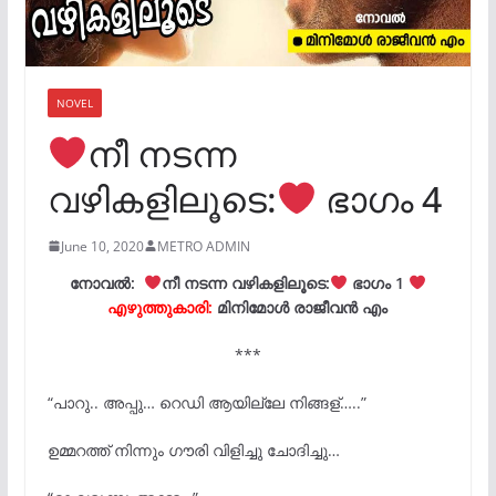
NOVEL
നീ നടന്ന
വഴികളിലൂടെ:
ഭാഗം 4
June 10, 2020
METRO ADMIN
നോവൽ:
നീ നടന്ന വഴികളിലൂടെ:
ഭാഗം 1
എഴുത്തുകാരി:
മിനിമോൾ രാജീവൻ എം
***
“പാറു.. അപ്പു… റെഡി ആയില്ലേ നിങ്ങള്…..”
ഉമ്മറത്ത് നിന്നും ഗൗരി വിളിച്ചു ചോദിച്ചു…