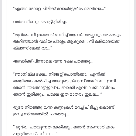
“എന്താ മോളേ ചിരിക്ക് വോള്
ട്ടേജ് പോരല്ലോ…”
വര്
ഷ വീണ്ടും പൊട്ടിച്ചിരിച്ചു..
“രുദ്രേ.. നീ ഇതെന്ത് ഭാവിച്ച് ആണ്.. അച്ഛനും അമ്മയും
അറിഞ്ഞാല്
വലിയ പ്രശ്നം ആകുമെ… നീ മര്യാദയ്ക്ക്
ക്ലാസിലേക്ക് വാ…”
അവള്
ക്ക് പിന്നാലെ വന്ന ദക്ഷ പറഞ്ഞു…
“ഞാനില്ല ദക്ഷ.. നിങ്ങള് പൊയ്ക്കോ.. എനിക്ക്
അയിത്തം കല്
പിച്ച ആളുടെ ക്ലാസ് അല്ലെ… ഇനി
ഞാന്
അങ്ങോട്ട് ഇല്ല.. ബാക്കി എല്ലാ ക്ലാസിലും
ഞാന്
ഇരിക്കും.. പക്ഷേ ഇത് മാത്രം ഇല്ല… ”
രുദ്ര നിറഞ്ഞു വന്ന കണ്ണുകൾ മറച്ച് പിടിച്ചു കൊണ്ട്‌
ഉറച്ച സ്വരത്തില്
പറഞ്ഞു…
” രുദ്ര.. പറയുന്നത് കേള്
ക്കു.. ഞാൻ സംസാരിക്കാം
പുള്ളിയോട് . നീ വാ… ”