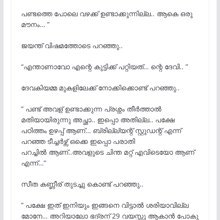
പണ്ടത്തെ പോലെ വഴക്ക് ഉണ്ടാക്കുന്നില്ല.. ആകെ ഒരു
മൗനം… ”
ജയന്ത് വിഷമത്തോടെ പറഞ്ഞു..
“എന്താണാവോ എന്റെ കുട്ടിക്ക് പറ്റിയത്… ന്റെ ദേവി.. ”
ദേവകിയമ്മ മുകളിലേക്ക് നോക്കിക്കൊണ്ട് പറഞ്ഞു..
” പണ്ട് അവള് ഉണ്ടാക്കുന്ന പ്രശ്നം തീര്
ത്താൽ
മതിയായിരുന്നു അച്ഛാ.. ഇപ്പൊ അതില്ല.. പക്ഷേ
പഠിത്തം ഉഴപ്പ് ആണ്… ബ്രില്ല്യന്റ് സ്റ്റുഡന്റ് എന്ന്
പറഞ്ഞ ടീച്ചര്
ഴ്സ് ഒക്കെ ഇപ്പൊ പരാതി
പറച്ചില്
ആണ്..അവളുടെ ചിന്ത മറ്റ് എവിടെയോ ആണ്
എന്ന്…”
സീത കണ്ണീര് തുടച്ചു കൊണ്ട് പറഞ്ഞു..
” പക്ഷേ ഇത് ഇനിയും ഇങ്ങനെ വിട്ടാല്
ശരിയാവില്ല
മോനേ… അറിയാലോ ഭദ്രന് 29 വയസ്സു ആകാൻ പോകു