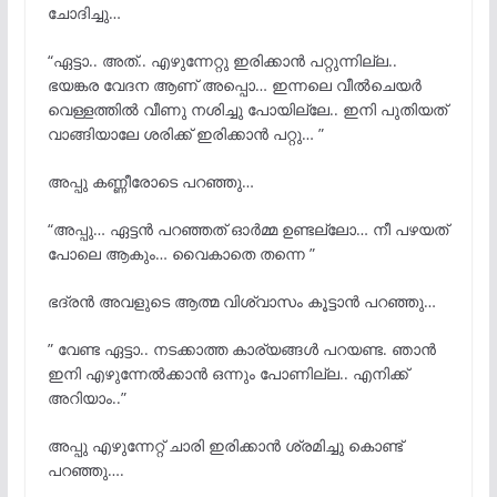
ചോദിച്ചു…
“ഏട്ടാ.. അത്.. എഴുന്നേറ്റു ഇരിക്കാൻ പറ്റുന്നില്ല..
ഭയങ്കര വേദന ആണ് അപ്പൊ… ഇന്നലെ വീൽചെയർ
വെള്ളത്തിൽ വീണു നശിച്ചു പോയില്ലേ.. ഇനി പുതിയത്
വാങ്ങിയാലേ ശരിക്ക് ഇരിക്കാൻ പറ്റു… ”
അപ്പു കണ്ണീരോടെ പറഞ്ഞു…
“അപ്പു… ഏട്ടൻ പറഞ്ഞത് ഓർമ്മ ഉണ്ടല്ലോ… നീ പഴയത്
പോലെ ആകും… വൈകാതെ തന്നെ ”
ഭദ്രൻ അവളുടെ ആത്മ വിശ്വാസം കൂട്ടാൻ പറഞ്ഞു…
” വേണ്ട ഏട്ടാ.. നടക്കാത്ത കാര്യങ്ങള്
പറയണ്ട. ഞാൻ
ഇനി എഴുന്നേൽക്കാൻ ഒന്നും പോണില്ല.. എനിക്ക്
അറിയാം..”
അപ്പു എഴുന്നേറ്റ് ചാരി ഇരിക്കാൻ ശ്രമിച്ചു കൊണ്ട്
പറഞ്ഞു….