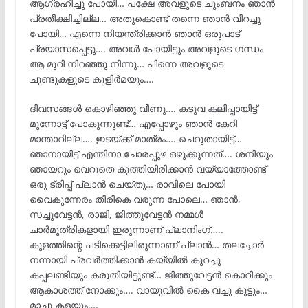
ആഗ്രഹിച്ചു പോയി… പക്ഷേ അവളുടെ ചുംബനം ഞാൻ
പ്രതീക്ഷിച്ചില്ല… അതുകൊണ്ട് തന്നെ ഞാൻ വിറച്ചു
പോയി… എന്നെ നിയന്ത്രിക്കാൻ ഞാൻ ഒരുപാട്
പ്രയാസപ്പെട്ടു…. അവൾ പോയിട്ടും അവളുടെ ഗന്ധം
ആ മുറി നിറഞ്ഞു നിന്നു… പിന്നെ അവളുടെ
ചുണ്ടുകളുടെ കുളിർമയും….
ദിവസങ്ങൾ കൊഴിഞ്ഞു വീണു…. കടുവ കലിപ്പായിട്ട്
മുന്നോട്ട് പോകുന്നുണ്ട്… എപ്പോഴും ഞാൻ കേറി
മാന്താറില്ല…. ഇടയ്ക്ക് മാത്രം…. ചെറുതായിട്ട്…
ഞാനായിട്ട് എന്തിനാ ചോരപ്പുഴ ഒഴുക്കുന്നത്…. ശനിയും
ഞായറും വെറുതെ കുത്തിയിരിക്കാൻ വയ്യാത്തോണ്ട്
ഒരു ട്രിപ്പ് പ്ലാൻ ചെയ്തു… രാവിലെ പോയി
വൈകുന്നേരം തിരികെ വരുന്ന പോലെ… ഞാൻ,
സച്ചുവേട്ടൻ, രാജി, ജിത്തുവേട്ടൻ നമ്മൾ
ചാർമൂത്രികളായി ഇരുന്നാണ് പ്ലാനിംഗ്…..
കുളത്തിന്റെ പടിക്കെട്ടിലിരുന്നാണ് പ്ലാൻ… തലച്ചോർ
നന്നായി പ്രവർത്തിക്കാൻ കയ്യിൽ കുറച്ചു
കപ്പലണ്ടിയും കരുതിയിട്ടുണ്ട്… ജിത്തുവേട്ടൻ കൊറിക്കും
ആകാശത്ത് നോക്കും…. വായുവിൽ കൈ വച്ചു കൂട്ടും…
മാച്ചു കളയും….