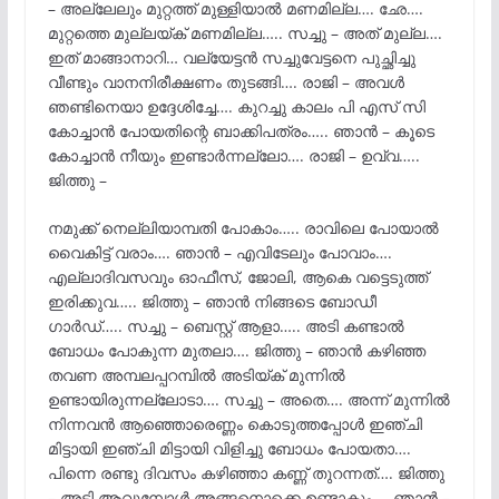
– അല്ലേലും മുറ്റത്ത് മുള്ളിയാൽ മണമില്ല…. ഛേ….
മുറ്റത്തെ മുല്ലയ്ക് മണമില്ല….. സച്ചു – അത് മുല്ല….
ഇത് മാങ്ങാനാറി… വല്യേട്ടൻ സച്ചുവേട്ടനെ പുച്ഛിച്ചു
വീണ്ടും വാനനിരീക്ഷണം തുടങ്ങി…. രാജി – അവൾ
ഞണ്ടിനെയാ ഉദ്ദേശിച്ചേ…. കുറച്ചു കാലം പി എസ് സി
കോച്ചാൻ പോയതിന്റെ ബാക്കിപത്രം….. ഞാൻ – കൂടെ
കോച്ചാൻ നീയും ഇണ്ടാർന്നല്ലോ…. രാജി – ഉവ്വ…..
ജിത്തു –
നമുക്ക് നെല്ലിയാമ്പതി പോകാം….. രാവിലെ പോയാൽ
വൈകിട്ട് വരാം…. ഞാൻ – എവിടേലും പോവാം….
എല്ലാദിവസവും ഓഫീസ്, ജോലി, ആകെ വട്ടെടുത്ത്
ഇരിക്കുവ….. ജിത്തു – ഞാൻ നിങ്ങടെ ബോഡീ
ഗാർഡ്….. സച്ചു – ബെസ്റ്റ് ആളാ….. അടി കണ്ടാൽ
ബോധം പോകുന്ന മുതലാ…. ജിത്തു – ഞാൻ കഴിഞ്ഞ
തവണ അമ്പലപ്പറമ്പിൽ അടിയ്ക് മുന്നിൽ
ഉണ്ടായിരുന്നല്ലോടാ…. സച്ചു – അതെ…. അന്ന് മുന്നിൽ
നിന്നവൻ ആഞ്ഞൊരെണ്ണം കൊടുത്തപ്പോൾ ഇഞ്ചി
മിട്ടായി ഇഞ്ചി മിട്ടായി വിളിച്ചു ബോധം പോയതാ….
പിന്നെ രണ്ടു ദിവസം കഴിഞ്ഞാ കണ്ണ് തുറന്നത്…. ജിത്തു
– അടി ആവുമ്പോൾ അങ്ങനൊക്കെ ഉണ്ടാകും…. ഞാൻ –