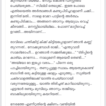
കുനിയാൻ വയ്യേ… നോട്ടം കൊണ്ട് ഡിസ്റ്റർബ്
ചെയ്യരുതേ….” സില്ലി തെലുങ്ക്… ഇതേ പോലെ
എത്രയെത്ര അർത്ഥങ്ങൾ കണ്ടുപിടിച്ചവളാണീ ചക്കി….
ഇന്നിത് മതി… നാളെ വേറേ പാട്ടിന്റെ അർത്ഥം
കണ്ടുപിടിക്കാം…. അങ്ങനെ ഞാനും ആയുധം വെച്ച്
കീഴടങ്ങി…. മനസ്സിലായില്ലേ… ഫോണ് മാറ്റിവെച്ച്
ഉറങ്ങി….അയിനാണ്…..
രാവിലെ ചന്തിക്കിട്ട് കിക്ക് കിട്ടിയപ്പോളാണ് ഞാൻ കണ്ണ്
തുറന്നത്… നോക്കുമ്പോൾ രാജി… “എന്തുവാടീ
സാമദ്രോഹീ…. ഉറങ്ങാൻ സമ്മതിക്കൂലേ….” “ട്രിപ്പിന്റെ
കാര്യം മറന്നോ…. നാലുമണി ആയെടീ തെണ്ടി….”
“അയ്യോ ദേ ഇപ്പോ വരാം….” പിന്നെ ഒരു
പാച്ചിലായിരുന്നു… തണുപ്പുള്ള സ്ഥലം ആയതുകൊണ്ട്
ബാഗിൽ ഒരു കട്ടിയുള്ള ഷാളും എടുത്തു…. സൂര്യൻ
ചക്രവാളത്തിലേക്ക് യാത്ര ചെയ്യാറായി
വരുന്നതേയുള്ളൂ… യാത്ര തിരിച്ചത് കാറിലായിരുന്നു…
ഏട്ടന്മാർ രണ്ടും മുമ്പിലും ഞാനും രാജിയും
ബാക്കിലുമായിരുന്നു കയറിയത്….
നേരത്തേ എണീറ്റതിന്റെ ക്ഷീണം വണ്ടിയിൽ