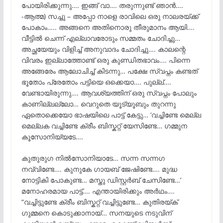
പോയിരിക്കുന്നു…. ഇങ്ങ് വാ…. തരുന്നുണ്ട് ഞാൻ….
-ആത്മ) സച്ചു – അപ്പോ നാളെ രാവിലെ ഒരു നാലരയ്ക്ക്
പോകാം….. അങ്ങനെ അതിനൊരു തീരുമാനം ആയി….
വീട്ടിൽ ചെന്ന് എല്ലാവരോടും സമ്മതം ചോദിച്ചു…
അച്ഛയേയും വിളിച്ച് അനുവാദം ചോദിച്ചു…. കാലന്റെ
വിവരം ഇല്ലാത്തോണ്ട് ഒരു കുണ്ഡിതഭാവം…. പിന്നെ
അങ്ങേരേം ആലോചിച്ച് കിടന്നു… പക്ഷേ സ്വപ്നം കണ്ടത്
ഭൂതോം പ്രേതോം പട്ടിയെ ഒക്കെയാ…. പുല്ല്….
വേണ്ടായിരുന്നു…. ആവശ്യത്തിന് ഒരു സ്വപ്നം പോലും
കാണില്ലല്ലോ… വെറുതെ യൂട്യൂബും തുറന്നു
ഏതൊക്കെയോ ഭാഷയിലെ പാട്ട് കേട്ടു… ‘വച്ചിണ്ടേ മെല്ല
മെല്ലക വച്ചിണ്ടേ ക്രീം ബിസ്കറ്റ് യേസിണ്ടേ… ഗമ്മുന
കൂസോനിയ്യടേ….
കുതുരുഗ നിൽസോനിയാടേ… സന്ന സന്നഗ
നവ്വിണ്ടേ…. കുനുകേ ഗായബ് ജേഷിണ്ടേ…. മുദ്ധ
നോട്ടികി പോകുണ്ട… മസ്തു ഡിസ്റ്റർബ് ചേസിണ്ടേ…’
മനോഹരമായ പാട്ട്…. എന്തായിരിക്കും അർഥം….
“വച്ചിട്ടുണ്ടേ ക്രീം ബിസ്കറ്റ് വച്ചിട്ടുണ്ടേ… കുതിരയ്ക്
ഗുമ്മനെ കൊടുക്കാനായ്… സനയുടെ നടുവിന്