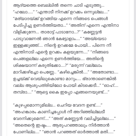
ആദ്യത്തെ ബെല്ലിൽ തന്നെ ചാടി എടുത്തു…
“ഹലോ…..” “എന്താടീ നിനക്ക് ഉറക്കം ഒന്നൂല്ലേ….”
“മര്യാദയ്ക്ക് ഉറങ്ങിയ എന്നെ നിങ്ങടെ പെങ്ങൾ
പേടിപ്പിച്ചു ഉണർത്തിയതാ…” “അതിന് എന്നെ എന്തിനാ
വിളിക്കുന്നേ… താരാട്ട് പാടാനോ…?” “കണ്ണേട്ടൻ
പാടുവാണേൽ ഞാൻ കേട്ടോളാം….” “അയ്യെടാ
ഇള്ളക്കുഞ്ഞ്…. നിന്റെ ഉറക്കമേ പോയി… പിന്നെ നീ
എന്തിനാടി എന്റെ ഉറക്കം കളയുന്നേ….” “നിങ്ങടെ
പെങ്ങളല്ലേ എന്നെ ഉണർത്തിയേ…. അതിന്റെ
ശിക്ഷയാന്ന് കരുതിക്കോ….?” “മരുന്ന് വല്ലോം
മാറിക്കഴിച്ചോ പെണ്ണേ.. “കഴിച്ചെങ്കിൽ….” “അതോണ്ടാ….
ഉച്ചയ്ക്ക് വെയിലുകൊണ്ടാ മാറും…. ഭ്രാന്താണെങ്കിൽ
വല്ല ആശുപത്രിയിലോ പോയി കിടക്കെടീ…” “ഓഹ്….
തമ്പ്രാ….” “ആട്ടെ കൈ ഇപ്പോ എങ്ങനെയുണ്ട്….”
“കുഴപ്പമൊന്നുമില്ല… ചെറിയ വേദന ഉണ്ട്…..”
“അഹങ്കാരം കാണിച്ചപ്പോൾ നീ അറിഞ്ഞില്ലേടീ
വേദനിക്കുമെന്ന്….” “അത് കണ്ണേട്ടൻ വലിച്ചിട്ടല്ലേ…..”
“അതെന്റെ ഇഷ്ടം…. ആരുപറഞ്ഞാലും നിർത്താൻ
പോണില്ല….” “ഞാൻ പറഞ്ഞത് ഓർത്താൽ മതി…..”