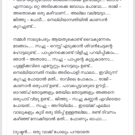
എന്നാലും ഒറ്റ അടിക്കൊക്കെ ബോധം പോവോ….. രാജി –
അതൊക്കെ ഒരു കഴിവാണ്…. അല്ലേ വല്യേട്ടാ…..
ജിത്തു – പോടീ…. നെല്ലിയാമ്പതിയിൽ കാണാൻ
കുറച്ചുണ്ട്….
നമ്മൾ നാലുപേരും ആയതുകൊണ്ട് വൈകുന്നേരം
മടങ്ങാം….. സച്ചു – റെസ്റ്റ് എടുക്കാൻ ശിവൻചേട്ടന്റെ
ഹോട്ടലുണ്ട്…. പാപ്പനെക്കൊണ്ട് വിളിച്ചു പറയിപ്പിക്കാം….
ഞാൻ – അതാരാ…. സച്ചു – പാപ്പന്റെ കൂട്ടുകാരനാ….
പുള്ളിക്കവിടെ എസ്റ്റേറ്റും ഹോട്ടലും ഉണ്ട്…
നെല്ലിയാമ്പതി നല്ല അടിപൊളി സ്ഥലാ… ഇവിടുന്ന്
കുറച്ചു പോയാൽ മതി… രാവിലെ പോകാം…. രാജി –
കാണാൻ ഒരുപാട് ഉണ്ട്… പാവപ്പെട്ടവരുടെ ഊട്ടി…
ഓറഞ്ച് തോട്ടങ്ങളും തേയില തോട്ടങ്ങളും അങ്ങനെ
ഒരുപാട് വ്യൂ ഉണ്ട്…. ജിത്തു – സച്ചു കണ്ണൻ എവിടെയാ
പോയത്….. സച്ചു – അറിയില്ല…. ഇടയ്ക്ക് എല്ലാ
വാലുകളും കൂടി ഒരു ട്രിപ്പ് ഉള്ളതല്ലേ… രണ്ട് ദിവസം
കഴിഞ്ഞ് നോക്കിയാൽ മതി…. ഫോണും ഓഫാ…..
(ദുഷ്ടൻ…. ഒരു വാക്ക് പോലും പറയാതെ