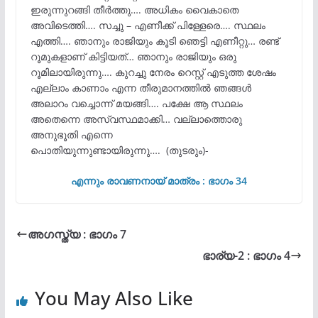
ഇരുന്നുറങ്ങി തീർത്തു…. അധികം വൈകാതെ
അവിടെത്തി…. സച്ചു – എണീക്ക് പിള്ളേരെ…. സ്ഥലം
എത്തി…. ഞാനും രാജിയും കൂടി ഞെട്ടി എണീറ്റു… രണ്ട്
റൂമുകളാണ് കിട്ടിയത്… ഞാനും രാജിയും ഒരു
റൂമിലായിരുന്നു…. കുറച്ചു നേരം റെസ്റ്റ് എടുത്ത ശേഷം
എല്ലാം കാണാം എന്ന തീരുമാനത്തിൽ ഞങ്ങൾ
അലാറം വച്ചൊന്ന് മയങ്ങി…. പക്ഷേ ആ സ്ഥലം
അതെന്നെ അസ്വസ്ഥമാക്കി… വല്ലാത്തൊരു
അനുഭൂതി എന്നെ
പൊതിയുന്നുണ്ടായിരുന്നു…. (തുടരും)-
എന്നും രാവണനായ് മാത്രം : ഭാഗം 34
അഗസ്ത്യ : ഭാഗം 7
ഭാര്യ-2 : ഭാഗം 4
You May Also Like