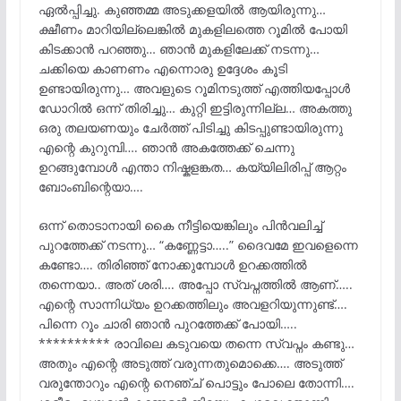
ഏൽപ്പിച്ചു. കുഞ്ഞമ്മ അടുക്കളയിൽ ആയിരുന്നു…
ക്ഷീണം മാറിയില്ലെങ്കിൽ മുകളിലത്തെ റൂമിൽ പോയി
കിടക്കാൻ പറഞ്ഞു… ഞാൻ മുകളിലേക്ക് നടന്നു…
ചക്കിയെ കാണണം എന്നൊരു ഉദ്ദേശം കൂടി
ഉണ്ടായിരുന്നു… അവളുടെ റൂമിനടുത്ത് എത്തിയപ്പോൾ
ഡോറിൽ ഒന്ന് തിരിച്ചു… കുറ്റി ഇട്ടിരുന്നില്ല… അകത്തു
ഒരു തലയണയും ചേർത്ത് പിടിച്ചു കിടപ്പുണ്ടായിരുന്നു
എന്റെ കുറുമ്പി…. ഞാൻ അകത്തേക്ക് ചെന്നു
ഉറങ്ങുമ്പോൾ എന്താ നിഷ്കളങ്കത… കയ്യിലിരിപ്പ് ആറ്റം
ബോംബിന്റെയാ….
ഒന്ന് തൊടാനായി കൈ നീട്ടിയെങ്കിലും പിൻവലിച്ച്
പുറത്തേക്ക് നടന്നു… “കണ്ണേട്ടാ…..” ദൈവമേ ഇവളെന്നെ
കണ്ടോ…. തിരിഞ്ഞ് നോക്കുമ്പോൾ ഉറക്കത്തിൽ
തന്നെയാ.. അത് ശരി…. അപ്പോ സ്വപ്നത്തിൽ ആണ്…..
എന്റെ സാന്നിധ്യം ഉറക്കത്തിലും അവളറിയുന്നുണ്ട്….
പിന്നെ റൂം ചാരി ഞാൻ പുറത്തേക്ക് പോയി…..
********** രാവിലെ കടുവയെ തന്നെ സ്വപ്നം കണ്ടു…
അതും എന്റെ അടുത്ത് വരുന്നതുമൊക്കെ…. അടുത്ത്
വരുന്തോറും എന്റെ നെഞ്ച് പൊട്ടും പോലെ തോന്നി….