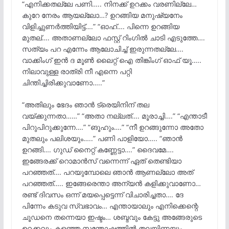
“എനിക്കതല്ലേ പണി….. നിനക്ക് ഉറക്കം വരണില്ലേ…
കുറേ നേരം ആയല്ലോ…? ഉറങ്ങിയ മനുഷ്യനേം
വിളിച്ചുണർത്തിയിട്ട്….” “ഓഹ്…. പിന്നെ ഉറങ്ങിയ
മുതല്…. അതാണല്ലോ ഫസ്റ്റ് റിംഗിൽ ചാടി എടുത്തേ….
സത്യം പറ എന്നേം ആലോചിച്ച് ഇരുന്നതല്ലേ….
വാക്കിംഗ് ഇൻ ദ മൂൺ ലൈറ്റ് ഐ തിങ്കിംഗ് ഓഫ് യൂ…..
നിലാവുള്ള രാത്രി നീ എന്നെ പറ്റി
ചിന്തിച്ചിരിക്കുവാണോ…..”
“അതിലും ഭേദം ഞാൻ ട്രെയിനിന് തല
വയ്ക്കുന്നതാ……” “അതാ നല്ലത്…. മൂരാച്ചി….” “എന്താടീ
പിറുപിറുക്കുന്നേ….” “ങൂഹും….” “നീ ഉറങ്ങുന്നോ അതോ
മുതലും പലിശയും…..” പണി പാളിയോ….. “ഞാൻ
ഉറങ്ങി…. ഗുഡ് നൈറ്റ് കണ്ണേട്ടാ….” ദൈവമേ….
ഇങ്ങേരക്ക് റൊമാൻസ് വന്നെന്ന് ഏത് തെണ്ടിയാ
പറഞ്ഞത്…. പറയുമ്പോലെ ഞാൻ ആണല്ലോ അത്
പറഞ്ഞത്….. ഇങ്ങേരെന്താ അന്യൻ കളിക്കുവാണോ…
രണ്ട് ദിവസം ഒന്ന് മയപ്പെട്ടെന്ന് വിചാരിച്ചതാ…. ദേ
പിന്നേം കടുവ സ്വഭാവം… എന്തായാലും എനിക്കെന്റെ
ചൂഡനെ തന്നെയാ ഇഷ്ടം… ശബ്ദവും കേട്ടു അങ്ങേരുടെ
ഉറക്കവും കളഞ്ഞ സന്തോഷത്തിൽ തലയിണയും