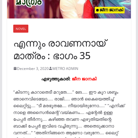
NOVEL
എന്നും രാവണനായ്
മാത്രം : ഭാഗം 35
December 3, 2020
METRO ADMIN
എഴുത്തുകാരി:
ജീന ജാനകി
“കിടന്നു കാറാതെടീ മറുതേ…..” ങേ….. ഈ കൂറ ശബ്ദം
ഞാനെവിടെയോ….. രാജി….. ഞാൻ കൈയെത്തിച്ച്
ലൈറ്റിട്ടു…. “ടീ മരഭൂതമേ…. നീയായിരുന്നോ…..” “എനിക്ക്
നാളെ അസൈൻമെന്റ് വയ്കണം…. എന്റേൽ ഉള്ള
പേപ്പർ തീർന്നു…. കഴിഞ്ഞ തവണ എഴുതിയതിന്റെ
ബാക്കി പേപ്പർ ഇവിടെ വച്ചിരുന്നു…. അതെടുക്കാനാ
വന്നത്….” “അതിനിങ്ങനെ ആണോ വരുന്നേ…. ലൈറ്റ്