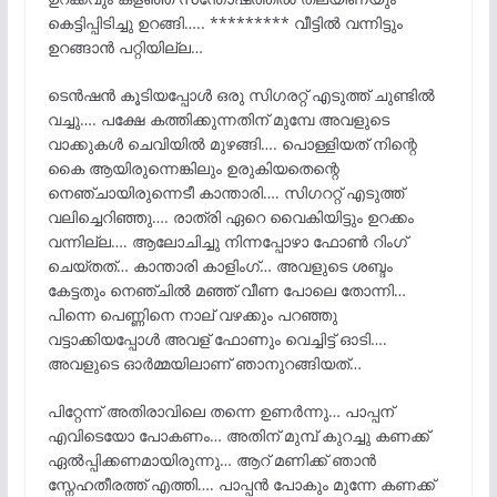
കെട്ടിപ്പിടിച്ചു ഉറങ്ങി….. ********* വീട്ടിൽ വന്നിട്ടും
ഉറങ്ങാൻ പറ്റിയില്ല…
ടെൻഷൻ കൂടിയപ്പോൾ ഒരു സിഗരറ്റ് എടുത്ത് ചുണ്ടിൽ
വച്ചു…. പക്ഷേ കത്തിക്കുന്നതിന് മുമ്പേ അവളുടെ
വാക്കുകൾ ചെവിയിൽ മുഴങ്ങി…. പൊള്ളിയത് നിന്റെ
കൈ ആയിരുന്നെങ്കിലും ഉരുകിയതെന്റെ
നെഞ്ചായിരുന്നെടീ കാന്താരി…. സിഗററ്റ് എടുത്ത്
വലിച്ചെറിഞ്ഞു…. രാത്രി ഏറെ വൈകിയിട്ടും ഉറക്കം
വന്നില്ല…. ആലോചിച്ചു നിന്നപ്പോഴാ ഫോൺ റിംഗ്
ചെയ്തത്… കാന്താരി കാളിംഗ്… അവളുടെ ശബ്ദം
കേട്ടതും നെഞ്ചിൽ മഞ്ഞ് വീണ പോലെ തോന്നി…
പിന്നെ പെണ്ണിനെ നാല് വഴക്കും പറഞ്ഞു
വട്ടാക്കിയപ്പോൾ അവള് ഫോണും വെച്ചിട്ട് ഓടി….
അവളുടെ ഓർമ്മയിലാണ് ഞാനുറങ്ങിയത്…
പിറ്റേന്ന് അതിരാവിലെ തന്നെ ഉണർന്നു… പാപ്പന്
എവിടെയോ പോകണം… അതിന് മുമ്പ് കുറച്ചു കണക്ക്
ഏൽപ്പിക്കണമായിരുന്നു… ആറ് മണിക്ക് ഞാൻ
സ്നേഹതീരത്ത് എത്തി…. പാപ്പൻ പോകും മുന്നേ കണക്ക്