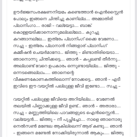
ഊർജ്ജസംരക്ഷണനിയമം കണ്ടെത്താൻ ഐൻസ്റ്റൈൻ
പോലും ഇങ്ങനെ ചിന്തിച്ചു കാണില്ല…. അമ്മാതിരി
പ്ലാനിംഗാ…. രാജി – വല്യേട്ടാ…. ബാങ്ക്
കൊള്ളയടിക്കാനൊന്നുമല്ലല്ലോ… കുറച്ചു
കറങ്ങാനല്ലേ…. ഇത്രേം പ്ലാനിംഗ് ഒക്കെ വേണോ….
സച്ചു – ഇത്രേം പ്ലാനാൻ നിങ്ങളാര് പ്ലാനിംഗ്
കമ്മീഷൻ ചെയർമാനോ… ജിത്തു – മിണ്ടാതിരിയെടാ….
ഞാനൊന്നു ചിന്തിക്കട്ടെ…. ഞാൻ – കപ്പലണ്ടി തീർന്നു…
അല്ലാണ്ട് വേറെ ഉപകാരം ഒന്നൂണ്ടായില്ല…. ജിത്തു –
ഒന്നടങ്ങെല്ലാം….. ഞാനെന്റെ
വീക്ഷണകോണകത്തിലൊന്ന് നോക്കട്ടെ… ഞാൻ – എടീ
ഇവിടെ ഈ വയറ്റിൽ പല്ലുള്ള ജീവി ഇണ്ടോ….. സച്ചു –
വയറ്റിൽ പല്ലുള്ള ജീവിയെ അറിയില്ല…. വേണേൽ
തലയിൽ പിണ്ണാക്കുള്ള ജീവി ഉണ്ട്… ഞാൻ – അതാരാ….
സച്ചു – മണ്ണുത്തിയിലെ പാവങ്ങളുടെ ഐൻസ്റ്റൈൻ….
വല്യേട്ടൻ…. ജിത്തു – നീ പുച്ഛിച്ചോ…. നാളെ ഞാനൊരു
നെൽസൺ മണ്ടേല ആകില്ലെന്ന് ആര് കണ്ടു…. ഞാൻ
– ഇങ്ങനെ മണ്ടേൽ നോക്കിയിരുന്നാൽ ആകും….. ജിത്തു