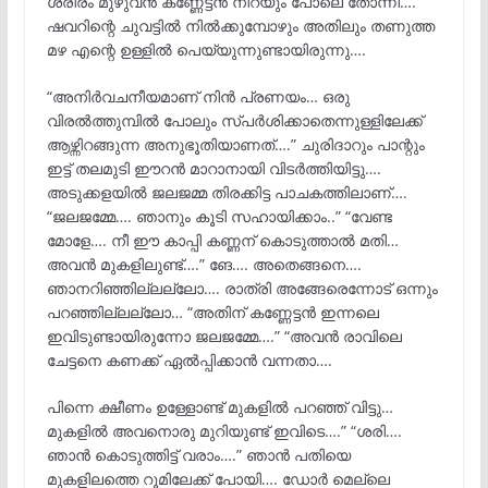
ശരീരം മുഴുവൻ കണ്ണേട്ടൻ നിറയും പോലെ തോന്നി….
ഷവറിന്റെ ചുവട്ടിൽ നിൽക്കുമ്പോഴും അതിലും തണുത്ത
മഴ എന്റെ ഉള്ളിൽ പെയ്യുന്നുണ്ടായിരുന്നു….
“അനിർവചനീയമാണ് നിൻ പ്രണയം… ഒരു
വിരൽത്തുമ്പിൽ പോലും സ്പർശിക്കാതെന്നുള്ളിലേക്ക്
ആഴ്ന്നിറങ്ങുന്ന അനുഭൂതിയാണത്….” ചുരിദാറും പാന്റും
ഇട്ട് തലമുടി ഈറൻ മാറാനായി വിടർത്തിയിട്ടു….
അടുക്കളയിൽ ജലജമ്മ തിരക്കിട്ട പാചകത്തിലാണ്….
“ജലജമ്മേ…. ഞാനും കൂടി സഹായിക്കാം..” “വേണ്ട
മോളേ…. നീ ഈ കാപ്പി കണ്ണന് കൊടുത്താൽ മതി…
അവൻ മുകളിലുണ്ട്….” ങേ…. അതെങ്ങനെ….
ഞാനറിഞ്ഞില്ലല്ലോ…. രാത്രി അങ്ങേരെന്നോട് ഒന്നും
പറഞ്ഞില്ലല്ലോ… “അതിന് കണ്ണേട്ടൻ ഇന്നലെ
ഇവിടുണ്ടായിരുന്നോ ജലജമ്മേ….” “അവൻ രാവിലെ
ചേട്ടനെ കണക്ക് ഏൽപ്പിക്കാൻ വന്നതാ….
പിന്നെ ക്ഷീണം ഉള്ളോണ്ട് മുകളിൽ പറഞ്ഞ് വിട്ടു…
മുകളിൽ അവനൊരു മുറിയുണ്ട് ഇവിടെ….” “ശരി….
ഞാൻ കൊടുത്തിട്ട് വരാം….” ഞാൻ പതിയെ
മുകളിലത്തെ റൂമിലേക്ക് പോയി…. ഡോർ മെല്ലെ