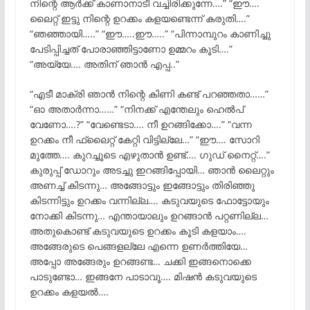
നിന്റെ ആർക്ക് കാണാനാടീ വച്ചിരിക്കുന്നേ….” “ഈ….
ലൈറ്റ് ഇട്ടു നിന്റെ ഉറക്കം കളയണ്ടെന്ന് കരുതി….”
“ഞഞ്ഞായി…..” “ഈ…..ഈ…..” “പിന്നാമ്പുറം കാണിച്ചു
പേടിപ്പിച്ചത് പോരാഞ്ഞിട്ടാണോ ഉമ്മറം കൂടി….”
“അയ്യേ…. അതിന് ഞാൻ എപ്പ..”
“എടീ മാക്രി ഞാൻ നിന്റെ കിണി കണ്ട് പറഞ്ഞതാ……”
“ഓ അതാർന്നാ……” “നിനക്ക് എന്തേലും ഹെൽപ്
വേണോ….?” “വേണ്ടെടാ…. നീ ഉറങ്ങിക്കോ….” “വന്ന
ഉറക്കം നീ ഫ്ലൈറ്റ് കേറ്റി വിട്ടില്ലേ…” “ഈ…. സോറി
മുത്തേ…. കുറച്ചൂടെ എഴുതാൻ ഉണ്ട്…. ഗുഡ് നൈറ്റ്….”
കുരുപ്പ് ഡോറും അടച്ചു ഇറങ്ങിപ്പോയി… ഞാൻ ലൈറ്റും
അണച്ച് കിടന്നു… അങ്ങോട്ടും ഇങ്ങോട്ടും തിരിഞ്ഞു
കിടന്നിട്ടും ഉറക്കം വന്നില്ല…. കടുവയുടെ ഫോട്ടോയും
നോക്കി കിടന്നു… എന്തായാലും ഉറങ്ങാൻ പറ്റണില്ല…
അതുകൊണ്ട് കടുവയുടെ ഉറക്കം കൂടി കളയാം….
അങ്ങേരുടെ പെങ്ങളല്ലേ എന്നെ ഉണർത്തിയേ…
അപ്പോ അങ്ങേരും ഉറങ്ങണ്ട… ചക്കി ഇങ്ങനൊക്കെ
പാടുണ്ടോ… ഇങ്ങനേ പാടാവൂ…. മിഷൻ കടുവയുടെ
ഉറക്കം കളയൽ….