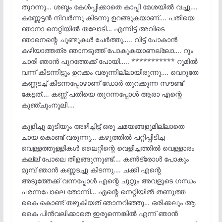
തുറന്നു… ശബ്ദം കേൾപ്പിക്കാതെ കാപ്പി മേശയിൽ വച്ചു….
കണ്ണേട്ടൻ നിവർന്നു കിടന്നു ഉറങ്ങുകയാണ്…. പതിയെ
ഞാനാ നെറ്റിയിൽ തലോടി… എന്നിട്ട് അവിടെ
ഞാനെന്റെ ചുണ്ടുകൾ ചേർത്തു….. വിട്ട് പോകാൻ
കഴിയാത്തത്ര ഞാനടുത്ത് പോകുകയാണല്ലോ…. റൂം
ചാരി ഞാൻ പുറത്തേക്ക് പോയി….. *********** റൂമിൽ
വന്ന് കിടന്നിട്ടും ഉറക്കം വരുന്നില്ലായിരുന്നു…. വെറുതേ
കണ്ണടച്ച് കിടന്നപ്പോഴാണ് ഡോർ തുറക്കുന്ന സൗണ്ട്
കേട്ടത്…. കണ്ണ് പതിയെ തുറന്നപ്പോൾ ആരാ എന്റെ
കുഞ്ചുംനൂലി….
കുളിച്ചു മുടിയും അഴിച്ചിട്ട് ഒരു ചമയങ്ങളുമില്ലാതെ
ചായ കൊണ്ട് വരുന്നു… കഴുത്തിൽ പറ്റിപ്പിടിച്ച
വെള്ളത്തുള്ളികൾ ലൈറ്റിന്റെ വെളിച്ചത്തിൽ വെള്ളാരം
കല്ല് പോലെ തിളങ്ങുന്നുണ്ട്…. കൺട്രോൾ പോകും
മുമ്പ് ഞാൻ കണ്ണടച്ചു കിടന്നു…. ചക്കി എന്റെ
അടുത്തേക്ക് വന്നപ്പോൾ എന്റെ ചുറ്റും അവളുടെ ഗന്ധം
പരന്നപോലെ തോന്നി… എന്റെ നെറ്റിയിൽ തണുത്ത
കൈ കൊണ്ട് തഴുകിയത് ഞാനറിഞ്ഞു… ഒരിക്കലും ആ
കൈ പിൻവലിക്കാതെ ഇരുന്നെങ്കിൽ എന്ന് ഞാൻ