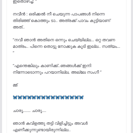
ഇതൊഴിച്ച്. ”
നവീൻ : ഒരിക്കൽ നീ ചെയുന്ന പാപങ്ങൾ നിന്നെ
തിരിഞ്ഞ് കൊത്തും ടാ.. അത്രക്ക് പാവം കുട്ടിയാണ്
അത്..
“നവീ ഞാൻ അതിനെ ഒന്നും ചെയ്യില്ല… ഒറ്റ തവണ
മാത്രം.. പിന്നെ തൊട്ടു നോക്കുക കൂടി ഇല്ല.. സത്യം…
”
“എന്തെങ്കിലും കാണിക്ക്..ഞങ്ങൾക്ക് ഇനി
നിന്നോടൊന്നും പറയാനില്ല, അല്ലേ സംഗീ ”
മ്മ്
ചാരൂ,…… ചാരൂ….
ഞാൻ കവിളത്തു തട്ടി വിളിച്ചിട്ടും അവൾ
എണീക്കുന്നുണ്ടായിരുന്നില്ല..