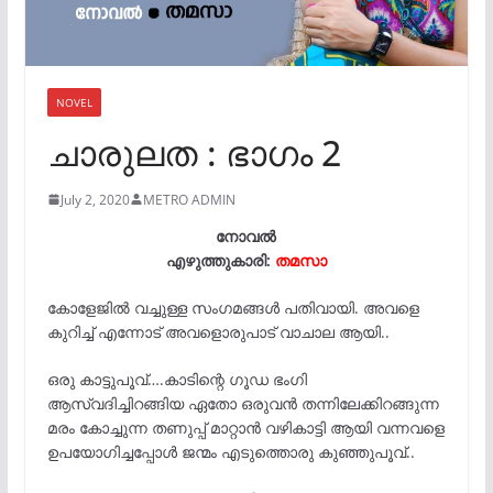
NOVEL
ചാരുലത : ഭാഗം 2
July 2, 2020
METRO ADMIN
നോവൽ
എഴുത്തുകാരി:
തമസാ
കോളേജിൽ വച്ചുള്ള സംഗമങ്ങൾ പതിവായി. അവളെ
കുറിച്ച് എന്നോട് അവളൊരുപാട് വാചാല ആയി..
ഒരു കാട്ടുപൂവ്….കാടിന്റെ ഗൂഡ ഭംഗി
ആസ്വദിച്ചിറങ്ങിയ ഏതോ ഒരുവൻ തന്നിലേക്കിറങ്ങുന്ന
മരം കോച്ചുന്ന തണുപ്പ് മാറ്റാൻ വഴികാട്ടി ആയി വന്നവളെ
ഉപയോഗിച്ചപ്പോൾ ജന്മം എടുത്തൊരു കുഞ്ഞുപൂവ്..