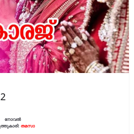
 2
നോവൽ
ത്തുകാരി:
തമസാ