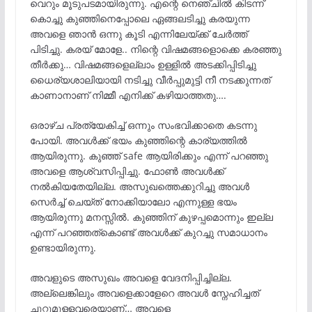
വെറും മൂടുപടമായിരുന്നു. എന്റെ നെഞ്ചിൽ കിടന്ന്
കൊച്ചു കുഞ്ഞിനെപ്പോലെ ഏങ്ങലടിച്ചു കരയുന്ന
അവളെ ഞാൻ ഒന്നു കൂടി എന്നിലേയ്ക്ക് ചേർത്ത്
പിടിച്ചു. കരയ് മോളേ.. നിന്റെ വിഷമങ്ങളൊക്കെ കരഞ്ഞു
തീർക്കു… വിഷമങ്ങളെല്ലാം ഉള്ളിൽ അടക്കിപ്പിടിച്ചു
ധൈര്യശാലിയായി നടിച്ചു വീർപ്പുമുട്ടി നീ നടക്കുന്നത്
കാണാനാണ് നിമ്മീ എനിക്ക് കഴിയാത്തതു….
ഒരാഴ്ച പ്രത്യേകിച്ച് ഒന്നും സംഭവിക്കാതെ കടന്നു
പോയി. അവൾക്ക് ഭയം കുഞ്ഞിന്റെ കാര്യത്തിൽ
ആയിരുന്നു. കുഞ്ഞ് safe ആയിരിക്കും എന്ന് പറഞ്ഞു
അവളെ ആശ്വസിപ്പിച്ചു. ഫോൺ അവൾക്ക്
നൽകിയതേയില്ല. അസുഖത്തെക്കുറിച്ചു അവൾ
സെർച്ച്‌ ചെയ്ത് നോക്കിയാലോ എന്നുള്ള ഭയം
ആയിരുന്നു മനസ്സിൽ. കുഞ്ഞിന് കുഴപ്പമൊന്നും ഇല്ല
എന്ന് പറഞ്ഞത്കൊണ്ട് അവൾക്ക് കുറച്ചു സമാധാനം
ഉണ്ടായിരുന്നു.
അവളുടെ അസുഖം അവളെ വേദനിപ്പിച്ചില്ല.
അല്ലെങ്കിലും അവളെക്കാളേറെ അവൾ സ്നേഹിച്ചത്
ചുറ്റുമുള്ളവരെയാണ്… അവളെ