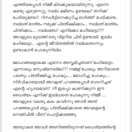
എത്തിയപ്പോൾ നിമ്മീ കിടക്കുകയായിരുന്നു. എന്നെ
കണ്ടു എഴുന്നേറ്റു. നല്ല ക്ഷീണം ഉണ്ടലെ? തനിക്ക്
പേടിയുണ്ടോ?. റിസൾട്ടിനെക്കുറിച്ച ഓർത്ത്? പേടിക്കണ്ട..
നല്ലത് മാത്രം നമുക്ക് പ്രതീക്ഷിക്കാം… നല്ലത് മാത്രം
ചിന്തിക്കാം…. നല്ലതോ? എനിക്കോ മഹിയേട്ടാ???
അവളുടെ മുഖത്ത് ഒരു വിളറിയ ചിരി ഉണ്ടായി. ഇല്ല
മഹിയേട്ടാ… എന്റെ ജീവിതത്തിൽ നല്ലതൊന്നും
ഉണ്ടാകാൻ പോകുന്നില്ല.
മോഹങ്ങളൊക്കെ എന്നോ അസ്തമിച്ചതാണ് മഹിയേട്ടാ..
എന്നാലും മനുഷ്യനല്ലേ??? നമ്മള് പോലും അറിയാതെ
പലതും പ്രതീക്ഷിച്ചു പോകും…. മോഹിച്ചു പോകും….
നിർവികാരയായി അവളത് പറഞ്ഞപ്പോൾ വേദനിച്ചത്
എന്റെ ഹൃദയമാണ്. നീ ഇപ്പൊ കാണിക്കുന്ന ഈ
ധൈര്യം എനിക്ക് ഇല്ലാതെ പോകുന്നു നിമ്മീ ….
അവളുടെ വലതു കരം കവർന്നു ഞാൻ അത്
പറഞ്ഞപ്പോൾ ഒട്ടും പ്രതീക്ഷിക്കാതെ അവളെന്റെ
നെഞ്ചിൽ വീണ് പൊട്ടിക്കരഞ്ഞു.
അതുവരെ അവൾ അണിഞ്ഞിരുന്നത് ധൈര്യത്തിന്റെ