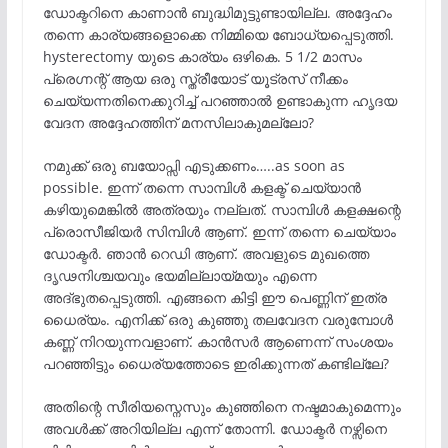
ഡോക്ടറിനെ കാണാൻ ബുദ്ധിമുട്ടുണ്ടായില്ല. അദ്ദേഹം
തന്നെ കാര്യങ്ങളൊക്കെ നിമ്മിയെ ബോധ്യപ്പെടുത്തി.
hysterectomy യുടെ കാര്യം ഒഴികെ. 5 1/2 മാസം
പ്രെഗ്നന്റ് ആയ ഒരു സ്ത്രീയോട് യൂട്രസ് നീക്കം
ചെയ്യന്നതിനെക്കുറിച്ച് പറഞ്ഞാൽ ഉണ്ടാകുന്ന ഹൃദയ
വേദന അദ്ദേഹത്തിന് മനസിലാകുമല്ലോ?
നമുക്ക് ഒരു ബയോപ്സി എടുക്കണം…..as soon as
possible. ഇന്ന് തന്നെ സാമ്പിൾ കളക്ട് ചെയ്യാൻ
കഴിയുമെങ്കിൽ അത്രയും നല്ലത്. സാമ്പിൾ കളക്ഷന്റെ
പ്രൊസീജിയർ സിമ്പിൾ ആണ്. ഇന്ന് തന്നെ ചെയ്യാം
ഡോക്ടർ. ഞാൻ റെഡി ആണ്. അവളുടെ മുഖത്തെ
ദൃഢനിശ്ചയവും ഭയമില്ലായ്മയും എന്നെ
അദ്‌ഭുതപ്പെടുത്തി. എങ്ങനെ കിട്ടി ഈ പെണ്ണിന് ഇത്ര
ധൈര്യം. എനിക്ക് ഒരു കുഞ്ഞു തലവേദന വരുമ്പോൾ
കണ്ണ് നിറയുന്നവളാണ്. കാൻസർ ആണെന്ന് സംശയം
പറഞ്ഞിട്ടും ധൈര്യത്തോടെ ഇരിക്കുന്നത് കണ്ടില്ലേ?
അതിന്റെ സീരിയസ്നെസും കുഞ്ഞിനെ നഷ്ടമാകുമെന്നും
അവൾക്ക് അറിയില്ല എന്ന് തോന്നി. ഡോക്ടർ നഴ്സിനെ