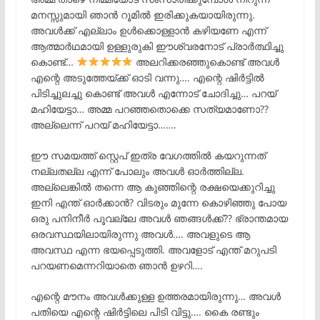
മനസ്സുമായി ഞാൻ റൂമിൽ ഇരിക്കുകയായിരുന്നു.
അവൾക്ക് എല്ലാം ഉൾക്കൊള്ളാൻ കഴിയണേ എന്ന്
ആത്മാർഥമായി ഉള്ളുരുകി ഈശ്വരനോട് പ്രാർത്ഥിച്ചു
കൊണ്ട്…
അലറിക്കരഞ്ഞുകൊണ്ട് അവൾ
എന്റെ അടുത്തേയ്ക്ക് ഓടി വന്നു…. എന്റെ ഷിർട്ടിൽ
പിടിച്ചുലച്ചു കൊണ്ട് അവൾ എന്നോട് ചോദിച്ചു… പറയ്‌
മഹിയേട്ടാ… അമ്മ പറഞ്ഞതൊക്കെ സത്യമാണോ??
അല്ലെന്ന് പറയ് മഹിയേട്ടാ…….
ഈ സമയത്ത് സ്റ്റെപ് ഇത്ര വേഗത്തിൽ കയറുന്നത്
നല്ലതല്ല എന്ന് പോലും അവൾ ഓർത്തില്ല.
അല്ലെങ്കിൽ തന്നെ ആ കുഞ്ഞിന്റെ രക്ഷയെക്കുറിച്ചു
ഇനി എന്ത് ഓർക്കാൻ? വിടരും മുന്നേ കൊഴിഞ്ഞു പോയ
ഒരു പനിനീർ പൂവല്ലേ അവൾ ഞങ്ങൾക്ക്?? ഭ്രാന്തമായ
ഒരവസ്ഥയിലായിരുന്നു അവൾ…. അവളുടെ ആ
അവസ്ഥ എന്ന ഭയപ്പെടുത്തി. അവളോട് എന്ത് മറുപടി
പറയണമെന്നറിയാതെ ഞാൻ ഉഴറി….
എന്റെ മൗനം അവൾക്കുള്ള ഉത്തരമായിരുന്നു… അവൾ
പതിയെ എന്റെ ഷിർട്ടിലെ പിടി വിട്ടു…. കൈ രണ്ടും