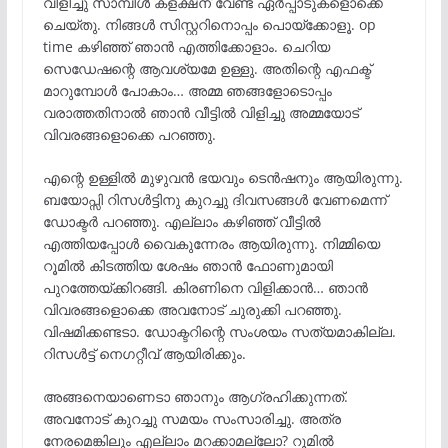
വിളിച്ചു സാമ്പിൾ കളക്ഷന് വേണ്ട ഏർപ്പാടുകളൊക്കെ
ചെയ്തു. നിങ്ങൾ സിസ്റ്ററിനൊപ്പം പൊയ്ക്കോളൂ. op
time കഴിഞ്ഞ് ഞാൻ എത്തിക്കോളാം. ചെറിയ
സെഡേഷന്റെ ആവശ്യമേ ഉള്ളു. അതിന്റെ എഫക്ട്
മാറുമ്പോൾ പോകാം… അമ്മ ഞങ്ങളോടൊപ്പം
വരാത്തതിനാൽ ഞാൻ വീട്ടിൽ വിളിച്ചു അമ്മയോട്
വിവരങ്ങളൊക്കെ പറഞ്ഞു.
എന്റെ ഉള്ളിൽ മുഴുവൻ ഭയവും ടെൻഷനും ആയിരുന്നു.
ബയോപ്സി റിസൾട്ടിനു കുറച്ചു ദിവസങ്ങൾ വേണമെന്ന്
ഡോക്ടർ പറഞ്ഞു. എല്ലാം കഴിഞ്ഞ് വീട്ടിൽ
എത്തിയപ്പോൾ വൈകുന്നേരം ആയിരുന്നു. നിമ്മിയെ
റൂമിൽ കിടത്തിയ ശേഷം ഞാൻ ഫോണുമായി
പുറത്തേയ്ക്കിറങ്ങി. കിരണിനെ വിളിക്കാൻ… ഞാൻ
വിവരങ്ങളൊക്കെ അവനോട് ചുരുക്കി പറഞ്ഞു.
വിഷമിക്കണ്ടടാ. ഡോക്ടറിന്റെ സംശയം സത്യമാകില്ല.
റിസൾട്ട്‌ നെഗറ്റീവ് ആയിരിക്കും.
അങ്ങനെയാണെടാ ഞാനും ആഗ്രഹിക്കുന്നത്.
അവനോട് കുറച്ചു സമയം സംസാരിച്ചു. അത്ര
നേരമെങ്കിലും എല്ലാം മറക്കാമല്ലോ? റൂമിൽ