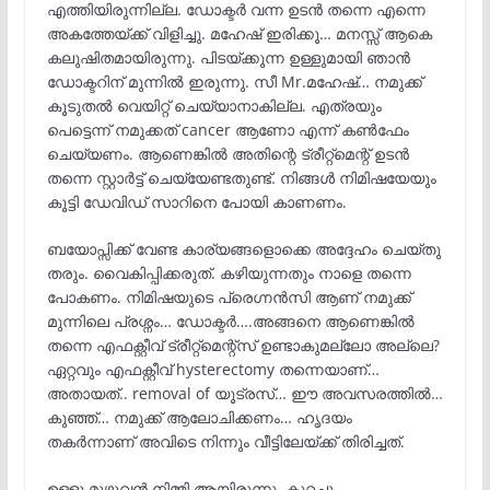
എത്തിയിരുന്നില്ല. ഡോക്ടർ വന്ന ഉടൻ തന്നെ എന്നെ
അകത്തേയ്ക്ക് വിളിച്ചു. മഹേഷ്‌ ഇരിക്കൂ… മനസ്സ് ആകെ
കലുഷിതമായിരുന്നു. പിടയ്ക്കുന്ന ഉള്ളുമായി ഞാൻ
ഡോക്ടറിന് മുന്നിൽ ഇരുന്നു. സീ Mr.മഹേഷ്‌… നമുക്ക്
കൂടുതൽ വെയിറ്റ് ചെയ്യാനാകില്ല. എത്രയും
പെട്ടെന്ന് നമുക്കത് cancer ആണോ എന്ന് കൺഫേം
ചെയ്യണം. ആണെങ്കിൽ അതിന്റെ ട്രീറ്റ്മെന്റ് ഉടൻ
തന്നെ സ്റ്റാർട്ട്‌ ചെയ്യേണ്ടതുണ്ട്. നിങ്ങൾ നിമിഷയേയും
കൂട്ടി ഡേവിഡ് സാറിനെ പോയി കാണണം.
ബയോപ്സിക്ക് വേണ്ട കാര്യങ്ങളൊക്കെ അദ്ദേഹം ചെയ്തു
തരും. വൈകിപ്പിക്കരുത്. കഴിയുന്നതും നാളെ തന്നെ
പോകണം. നിമിഷയുടെ പ്രെഗ്നൻസി ആണ് നമുക്ക്
മുന്നിലെ പ്രശ്നം… ഡോക്ടർ….അങ്ങനെ ആണെങ്കിൽ
തന്നെ എഫക്റ്റീവ് ട്രീറ്റ്മെന്റ്സ് ഉണ്ടാകുമല്ലോ അല്ലെ?
ഏറ്റവും എഫക്റ്റീവ് hysterectomy തന്നെയാണ്…
അതായത്.. removal of യൂട്രസ്… ഈ അവസരത്തിൽ…
കുഞ്ഞ്… നമുക്ക് ആലോചിക്കണം… ഹൃദയം
തകർന്നാണ് അവിടെ നിന്നും വീട്ടിലേയ്ക്ക് തിരിച്ചത്.
ഉള്ളു മുഴുവൻ നിമ്മി ആയിരുന്നു. കുറച്ചു