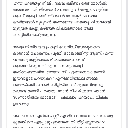
എന്ത് പറഞ്ഞു? നിമ്മി? നല്ല ക്ഷീണം ഉണ്ട് മോൾക്ക്.
ഞാൻ പോയി കിടക്കാൻ പറഞ്ഞു. നിങ്ങളുടെ റൂമിൽ
ആണ്. മുകളിലോ? മ്മ് ഞാൻ ഡോക്ടർ പറഞ്ഞ
കാര്യങ്ങൾ മുഴുവൻ അമ്മയോട് പറഞ്ഞു. വിശദമായി….
മുഴുവൻ കേട്ടു കഴിഞ്ഞ് വിഷമത്തോടെ അമ്മ
സെറ്റിയിലേക്ക് ഇരുന്നു.
നാളെ നിമ്മിയെയും കൂട്ടി ഡേവിഡ് ഡോക്ടറിനെ
കാണാൻ പോകണം. പുള്ളി ഓങ്കോളജിസ്റ്റ് ആണ്. എന്ത്
പറഞ്ഞു കൂട്ടിക്കൊണ്ട് പോകുമെന്നാണ്
ആലോചിക്കുന്നത്. എന്നായാലും മോള്
അറിയേണ്ടതല്ലേ മോനേ? മ്മ്.. എങ്ങനെയാ ഞാൻ
ഇതവളോട് പറയുക??? എനിക്കറിയില്ല അമ്മേ…
അമ്മയ്ക്കരികിലായി സിറ്റിയിലേക്ക് തളർന്നിരുന്നു
കൊണ്ട് ഞാൻ പറഞ്ഞു. മോൻ വിഷമിക്കണ്ട. ഞാൻ
സംസാരിക്കാം മോളോട്…. എല്ലാം പറയാം… വിഷമം
ഉണ്ടാകും.
പക്ഷെ സഹിച്ചല്ലേ പറ്റു? എന്തിനാണാവോ ദൈവം ആ
കുഞ്ഞിനെ എപ്പോഴും ഇങ്ങനെ തീ തീറ്റിക്കുന്നത്???