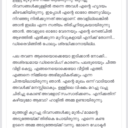
ദിവസങ്ങൾക്കുള്ളിൽ തന്നെ അവൾ എന്റെ ഹൃദയം
കീഴടക്കിയിരുന്നു. ഇപ്പോൾ എന്റെ ഓരോ അണുവിലും
നിറഞ്ഞു നിൽക്കുന്നത് അവളാണ്. അവളില്ലെങ്കിൽ
ഞാൻ ഇല്ല എന്ന സത്യം തിരിച്ചറിയുകയായിരുന്നു
ഞാൻ. അവളുടെ ഓരോ വേദനയും എന്റെ നെഞ്ചിൽ
ആഴത്തിൽ ഏൽക്കുന്ന മുറിവുകളായി എനിക്ക് തോന്നി…
ഡ്രൈവിങ്ങിൽ പോലും ശ്രദ്ധിക്കാനായില്ല.
പല തവണ ആരെയൊക്കെയോ ഇടിക്കാൻ നോക്കി…
അശ്രദ്ധമായ ഡ്രൈവിംഗ് കാരണം പലരുടെയും ചീത്ത
വിളി കെട്ടു. എങ്ങനെയൊക്കെയോ വീട്ടിൽ എത്തി.
എങ്ങനെ നിമ്മിയെ അഭിമുഖീകരിക്കും എന്ന
ചിന്തയിലായിരുന്നു ഞാൻ. എന്റെ മുഖം ഒന്ന് വാടിയാൽ
അവൾക്ക് മനസ്സിലാകും. ഉള്ളിലെ വിഷമം മറച്ചു വച്ചു
ചിരിച്ചു കൊണ്ട് അവളോട് സംസാരിക്കണം. എനിക്കതിന്
കഴിയുമോ ആവോ? ഹാളിൽ അമ്മ ഉണ്ടായിരുന്നു.
മുത്തശ്ശി കുറച്ചു ദിവസങ്ങൾക്കു മുൻപ് മാമന്റെ
അടുത്തേയ്ക്ക് തിരികെ പോയിരുന്നു. എന്നെ കണ്ട
ഉടനെ അമ്മ അടുത്തേയ്ക്ക് വന്നു. മോനെ ഡോക്ടർ