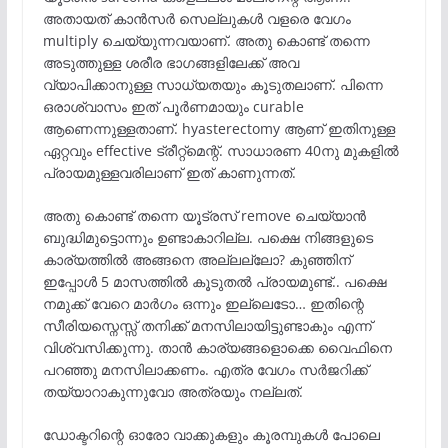
അതായത് കാൻസർ സെല്ലുകൾ വളരെ വേഗം
multiply ചെയ്യുന്നവയാണ്. അതു കൊണ്ട് തന്നെ
അടുത്തുള്ള ശരീര ഭാഗങ്ങളിലേക്ക് അവ
വ്യാപിക്കാനുള്ള സാധ്യതയും കൂടുതലാണ്. പിന്നെ
ഒരാശ്വാസം ഇത് പൂർണമായും curable
ആണെന്നുള്ളതാണ്. hyasterectomy ആണ് ഇതിനുള്ള
ഏറ്റവും effective ട്രീറ്റ്മെന്റ്. സാധാരണ 40നു മുകളിൽ
പ്രായമുള്ളവരിലാണ് ഇത് കാണുന്നത്.
അതു കൊണ്ട് തന്നെ യൂട്രസ് remove ചെയ്യാൻ
ബുദ്ധിമുട്ടൊന്നും ഉണ്ടാകാറില്ല. പക്ഷെ നിങ്ങളുടെ
കാര്യത്തിൽ അങ്ങനെ അല്ലല്ലോ? കുഞ്ഞിന്
ഇപ്പോൾ 5 മാസത്തിൽ കൂടുതൽ പ്രായമുണ്ട്.. പക്ഷെ
നമുക്ക് വേറെ മാർഗം ഒന്നും ഇല്ലെടോ… ഇതിന്റെ
സീരിയസ്നെസ്സ് തനിക്ക് മനസിലായിട്ടുണ്ടാകും എന്ന്
വിശ്വസിക്കുന്നു. താൻ കാര്യങ്ങളൊക്കെ വൈഫിനെ
പറഞ്ഞു മനസിലാക്കണം. എത്ര വേഗം സർജറിക്ക്
തയ്യാറാകുന്നുവോ അത്രയും നല്ലത്.
ഡോക്ടറിന്റെ ഓരോ വാക്കുകളും കൂരമ്പുകൾ പോലെ