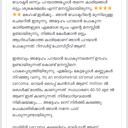
ഡോക്ടർ ഒന്നും പറയാത്തപ്പോൾ തന്നെ കാര്യങ്ങൾ
ഒട്ടും ശുഭകരമല്ല എന്ന് മനസ്സിലായിരുന്നു.
മഹേഷ്‌ ഇരിക്കൂ… ഞാൻ ഡോക്ടറിന്റെ മുന്നിലുള്ള
ചെയറിൽ ഇരുന്നു. അദ്ദേഹം പറയാൻ പോകുന്ന
കാര്യങ്ങളുടെ ഏകദേശ രൂപം എന്റെ മനസ്സിൽ
ഉണ്ടായിരുന്നു. നിങ്ങൾ കേൾക്കാൻ ഒട്ടും
ആഗ്രഹിക്കാത്ത കാര്യമാണ് ഞാൻ പറയാൻ
പോകുന്നത്. റിസൾട്ട്‌ പോസിറ്റീവ് ആണ്.
ഇതാവും അദ്ദേഹം പറയാൻ പോകുന്നതെന്ന് ഊഹം
ഉണ്ടായിരുന്നത് കൊണ്ട് മനസ്സിനെ
പാകപ്പെടുത്തിയിരുന്നു. എങ്കിലും കേട്ടപ്പോൾ കണ്ണുകൾ
നിറഞ്ഞു വന്നു. Its an endometrial stromal uterine
sarcoma. റെയർ ടൈപ്പ് കാൻസർ ആണ്. million ൽ
ഒരാൾക്ക് മാത്രം കാണുന്നത്. സാധാരണ 40-50 age ൽ
ആണ് ഇത് കാണുന്നത്. നിർഭാഗ്യവശാൽ
നിമിഷയ്ക്കും….. അദ്ദേഹം ഒന്ന് നിർത്തി.കരഞ്ഞു
പോകാതിരിക്കാൻ ഞാൻ നന്നേ പാട്
പെടുന്നുണ്ടായിരുന്നു.
യൂട്രിൻ sarcoma കളെല്ലാം മാലിഗ്നന്റ് ആണ്..