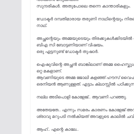
സുന്ദരികൾ. അതുപോലെ തന്നെ കാന്താരികളും.
ഡോക്ടർ ദമ്പതിമാരായ തരുണി നാഥിന്റെയും നിരഞ
നാഥ്‌.
അച്ഛന്റെയും അമ്മയുടെയും തിരക്കുകൾക്കിടയിൽ 
ബിഎ സി ബോട്ടണിയാണ് വിഷയം.
ഒരു ഏട്ടനുണ്ട് ഡോക്ടർ തുഷാർ.
ഐഷുവിന്റെ അച്ഛൻ ബാങ്കിലാണ് അമ്മ ഹൈസ്കൂ
ഒറ്റ മകളാണ്.
ആവണിയുടെ അമ്മ ജോലി കളഞ്ഞ് ഹൗസ് വൈഫ് ആ
ഒരനിയൻ ആണുള്ളത്. എട്ടാം ക്ലാസ്സിൽ പഠിക്കുന്
നല്ല അടിപൊളി കോളേജ്.. ആവണി പറഞ്ഞു.
അതേയതേ.. എന്നും സമരം കാരണം കോളേജ് അവധി
ശ്രാവു മറുപടി നൽകിയത് അവളുടെ കാലിൽ ചവിട്
ആഹ്.. എന്റെ കാലേ..