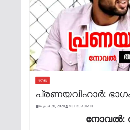
NOVEL
പ്രണയവിഹാർ: ഭാഗം
August 28, 2020
METRO ADMIN
നോവൽ: ആ