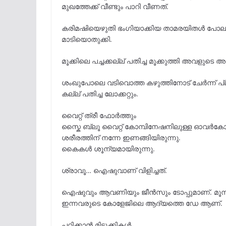
മുഖത്തേക്ക് വീണ്ടും പാറി വീണത്.
കരിമഷിയെഴുതി ഭംഗിയാക്കിയ താമരയിതൾ പോലുള്ള
മാടിയൊതുക്കി.
മൂക്കിലെ പച്ചക്കല്ല് പതിച്ച മൂക്കുത്തി അവളുടെ അഴക
ശംഖുപോലെ വടിവൊത്ത കഴുത്തിനോട് ചേർന്ന് പ്ലാറ
കല്ല് പതിച്ച ലോക്കറ്റും.
വൈറ്റ് ത്രീ ഫോർത്തും
സ്കൈ ബ്ലൂ വൈറ്റ് കോമ്പിനേഷനിലുള്ള ഓവർകോട
ശരീരത്തിന് നന്നേ ഇണങ്ങിയിരുന്നു.
കൈകൾ ശൂന്യമായിരുന്നു.
ശ്രാവൂ… ഐഷുവാണ് വിളിച്ചത്.
ഐഷുവും ആവണിയും ജീൻസും ടോപ്പുമാണ്. മൂന്ന
ഇന്നവരുടെ കോളേജിലെ ആദ്യത്തെ ഡേ ആണ്.
പഠിക്കാൻ മിടുക്കികൾ.