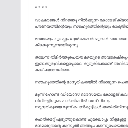
* * * *
വാകമരങ്ങൾ നിറഞ്ഞു നിൽക്കുന്ന കോളേജ് ക്യാമ്
പ്രണയത്തിന്റെയും സൗഹൃദത്തിന്റെയും രാഷ്ട്രീയത
മഞ്ഞയും ചുവപ്പും ഗുൽമോഹർ പൂക്കൾ പരവതാ
കിടക്കുന്നുണ്ടായിരുന്നു.
തലേന്ന് തിമിർത്തുപെയ്ത മഴയുടെ അവശേഷിപ്പെന്നോ
ഇണക്കുരുവികളെപ്പോലെ കുറുകിക്കൊണ്ട് അവി
കാഴ്ചയാണല്ലോ.
സൗഹൃദത്തിന്റെ മാസ്മരികതയിൽ നീരാടുന്ന പെൺ
മൂന്ന് ഹോണ്ട ഡിയോസ് ഒരേസമയം കോളേജ് കവാട
വീഥികളിലൂടെ പാർക്കിങ്ങിൽ വന്ന് നിന്നു.
സുന്ദരികളായ മൂന്ന് പെൺകുട്ടികൾ അതിൽനിന്നുമ
ഹെൽമെറ്റ്‌ എടുത്തുകൊണ്ട് ചുമലൊപ്പം നീളമുള്ള
മന്ദമാരുതന്റെ കുസൃതി അൽപ്പം കടന്നുപോയത