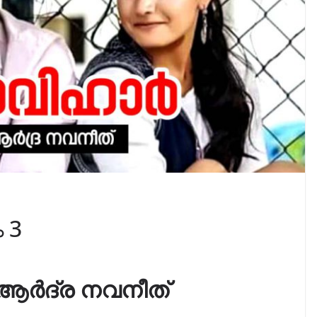
 3
ർദ്ര നവനീത്‎