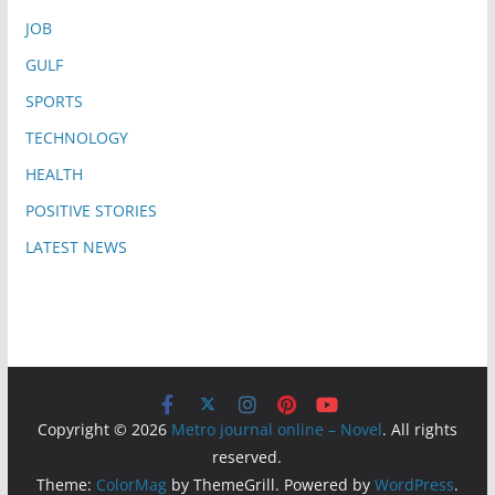
JOB
GULF
SPORTS
TECHNOLOGY
HEALTH
POSITIVE STORIES
LATEST NEWS
Copyright © 2026
Metro journal online – Novel
. All rights
reserved.
Theme:
ColorMag
by ThemeGrill. Powered by
WordPress
.