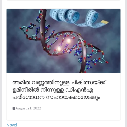
അമിത വണ്ണത്തിനുള്ള ചികിത്സയ്ക്ക്
ഉമിനീരില്‍ നിന്നുള്ള ഡിഎന്‍എ
പരിശോധന സഹായകമായേക്കും
August 21, 2022
Novel