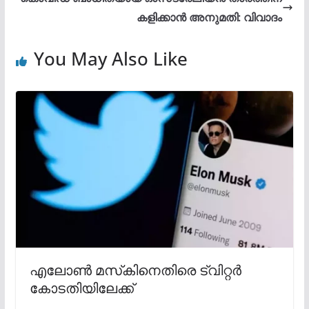
കളിക്കാൻ അനുമതി: വിവാദം
You May Also Like
എലോണ്‍ മസ്‌കിനെതിരെ ട്വിറ്റര്‍
കോടതിയിലേക്ക്