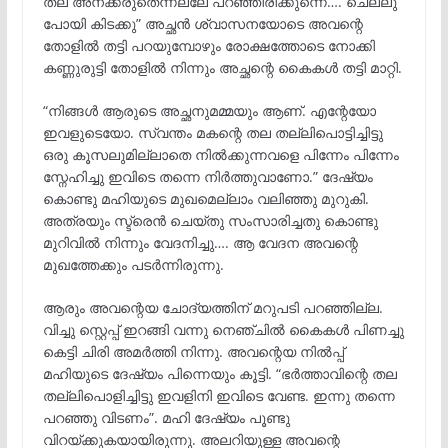
തല അനക്കരുതെന്നല്ലേ പറഞ്ഞിരിക്കുന്നെ…. ചെല്ലു
പോയി കിടക്കു” അച്ഛൻ ശ്വാസനയോടെ അവന്റെ
തോളിൽ തട്ടി പറയുമ്പോഴും രോക്ഷത്തോടെ നോക്കി
കണ്ണുരുട്ടി തോളിൽ നിന്നും അച്ഛന്റെ കൈകൾ തട്ടി മാറ്റി.
“നിങ്ങൾ ആരുടെ അച്ഛനുമമ്മയും ആണ്. എന്റേയോ
ഇവളുടെയോ. സ്വന്തം മകന്റെ തല തല്ലിപൊട്ടിച്ചിട്ടു
ഒരു കൂസലുമില്ലാതെ നിൽക്കുന്നവളെ പിന്നേം പിന്നേം
സ്നേഹിച്ചു ഇവിടെ തന്നെ നിർത്തുവാണോ.” ദേഷ്യം
കൊണ്ടു മഹിയുടെ മുഖമെല്ലാം വലിഞ്ഞു മുറുകി.
അത്രയും സ്ട്രെൻ ചെയ്തു സംസാരിച്ചതു കൊണ്ടു
മുറിവിൽ നിന്നും വേദനിച്ചു…. ആ വേദന അവന്റെ
മുഖത്തേക്കും പടർന്നിരുന്നു.
ആരും അവന്റെയ ചോദ്യത്തിന് മറുപടി പറഞ്ഞില്ല.
വിച്ചു സ്റ്റെപ്പ് ഇറങ്ങി വന്നു നെഞ്ചിൽ കൈകൾ പിണച്ചു
കെട്ടി ചിരി അമർത്തി നിന്നു. അവന്റെയ നിൽപ്പ്
മഹിയുടെ ദേഷ്യം പിന്നെയും കൂട്ടി. “ഭർത്താവിന്റെ തല
തല്ലിപൊളിച്ചിട്ടു ഇവളിനി ഇവിടെ വേണ്ട. ഇന്നു തന്നെ
പറഞ്ഞു വിടണം”. മഹി ദേഷ്യം പൂണ്ടു
വിറയ്ക്കുകയായിരുന്നു. അലറിയുള്ള അവന്റെ