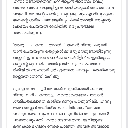
എന്താ ഉണ്ടായതെന്ന് പറ” അച്ഛൻ അർത്ഥം വെച്ചു
അവനെ തന്നെ കൂർപ്പിച്ചു നോക്കിയപ്പോൾ അവനൊന്നു
പരുങ്ങി. അവന്റെ പതർച്ച കണ്ണുകളിലും എന്തിനു ഏറെ
അവന്റെ ശരീര ചലനങ്ങളിലും പ്രതീതമായി. അച്ഛന്റെ
ചോദ്യം ചെയ്യൽ ദേവിയിൽ ഒരു പ്രതീക്ഷ
നൽകിയിരുന്നു.
“അതു …. പിന്നെ … അവൾ..” അവൻ നിന്നു പരുങ്ങി.
താൻ ചെയ്യുന്ന തെറ്റുകൾക്ക് ഒരു മറയുണ്ടായിരുന്നു.
അച്ഛൻ ഇന്നുവരെ ചോദ്യം ചെയ്തിട്ടില്ല. ഇതിപ്പോ…
അച്ഛന്റെ മുന്നിൽ… താൻ ഇത്രക്കും താരം താണ
രീതിയിൽ സംസാരിച്ചത് എങ്ങനെ പറയും… തെല്ലൊരു
ജാള്യത തോന്നി മഹിക്കു.
കുറച്ചു നേരം കൂടി അവന്റെ മറുപടിക്കായി കാത്തു
നിന്നു. മഹി പിന്നെയും എന്തൊക്കെയോ പറയാൻ
ശ്രമിച്ചതല്ലാതെ കാര്യം ഒന്നും പറയുന്നില്ല എന്നു
കണ്ടു അച്ഛൻ ദേവിക്ക് നേരെ തിരിഞ്ഞു. “അവൻ
പറയുന്നതൊന്നും മനസിലാകുന്നില്ല മോളെ. മോൾ
പറഞ്ഞാലും മതി എന്താ നടന്നതെന്ന്” ദേവിയുടെ
കണ്ണുകൾ മഹിക്കു നേരെ പാഞ്ഞു. അവൻ അവളോട്‌