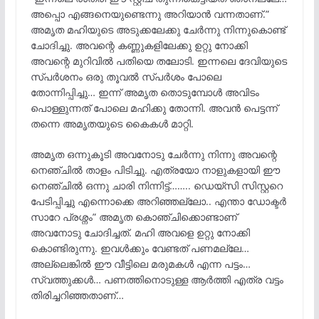
അപ്പൊ എങ്ങനെയുണ്ടെന്നു അറിയാൻ വന്നതാണ്.”
അമൃത മഹിയുടെ അടുക്കലേക്കു ചേർന്നു നിന്നുകൊണ്ട്
ചോദിച്ചു. അവന്റെ കണ്ണുകളിലേക്കു ഉറ്റു നോക്കി
അവന്റെ മുറിവിൽ പതിയെ തലോടി. ഇന്നലെ ദേവിയുടെ
സ്പർശനം ഒരു തൂവൽ സ്പർശം പോലെ
തോന്നിപ്പിച്ചു… ഇന്ന് അമൃത തൊടുമ്പോൾ അവിടം
പൊള്ളുന്നത് പോലെ മഹിക്കു തോന്നി. അവൻ പെട്ടന്ന്
തന്നെ അമൃതയുടെ കൈകൾ മാറ്റി.
അമൃത ഒന്നുകൂടി അവനോടു ചേർന്നു നിന്നു അവന്റെ
നെഞ്ചിൽ താളം പിടിച്ചു. എത്രയോ നാളുകളായി ഈ
നെഞ്ചിൽ ഒന്നു ചാരി നിന്നിട്ട്…….. ഡെയ്സി സിസ്റ്ററെ
പേടിപ്പിച്ചു എന്നൊക്കെ അറിഞ്ഞല്ലോ.. എന്താ ഡോക്ടർ
സാറേ പ്രശ്നം” അമൃത കൊഞ്ചിക്കൊണ്ടാണ്
അവനോടു ചോദിച്ചത്. മഹി അവളെ ഉറ്റു നോക്കി
കൊണ്ടിരുന്നു. ഇവൾക്കും വേണ്ടത് പണമല്ലേ…
അല്ലെങ്കിൽ ഈ വീട്ടിലെ മരുമകൾ എന്ന പട്ടം…
സ്വത്തുക്കൾ… പണത്തിനൊടുള്ള ആർത്തി എത്ര വട്ടം
തിരിച്ചറിഞ്ഞതാണ്…