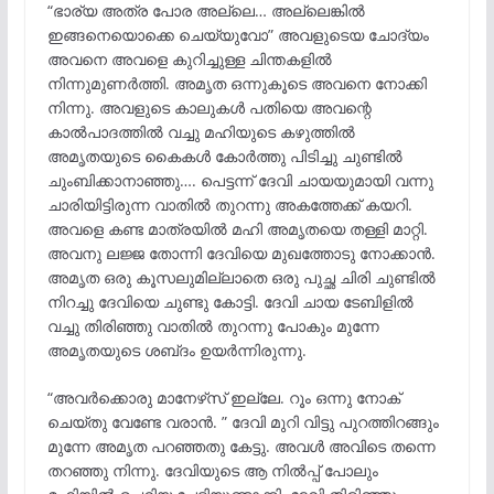
“ഭാര്യ അത്ര പോര അല്ലെ… അല്ലെങ്കിൽ
ഇങ്ങനെയൊക്കെ ചെയ്യുവോ” അവളുടെയ ചോദ്യം
അവനെ അവളെ കുറിച്ചുള്ള ചിന്തകളിൽ
നിന്നുമുണർത്തി. അമൃത ഒന്നുകൂടെ അവനെ നോക്കി
നിന്നു. അവളുടെ കാലുകൾ പതിയെ അവന്റെ
കാൽപാദത്തിൽ വച്ചു മഹിയുടെ കഴുത്തിൽ
അമൃതയുടെ കൈകൾ കോർത്തു പിടിച്ചു ചുണ്ടിൽ
ചുംബിക്കാനാഞ്ഞു…. പെട്ടന്ന് ദേവി ചായയുമായി വന്നു
ചാരിയിട്ടിരുന്ന വാതിൽ തുറന്നു അകത്തേക്ക് കയറി.
അവളെ കണ്ട മാത്രയിൽ മഹി അമൃതയെ തള്ളി മാറ്റി.
അവനു ലജ്ജ തോന്നി ദേവിയെ മുഖത്തോടു നോക്കാൻ.
അമൃത ഒരു കൂസലുമില്ലാതെ ഒരു പുച്ഛ ചിരി ചുണ്ടിൽ
നിറച്ചു ദേവിയെ ചുണ്ടു കോട്ടി. ദേവി ചായ ടേബിളിൽ
വച്ചു തിരിഞ്ഞു വാതിൽ തുറന്നു പോകും മുന്നേ
അമൃതയുടെ ശബ്‌ദം ഉയർന്നിരുന്നു.
“അവർക്കൊരു മാനേഴ്‌സ് ഇല്ലേ. റൂം ഒന്നു നോക്
ചെയ്തു വേണ്ടേ വരാൻ. ” ദേവി മുറി വിട്ടു പുറത്തിറങ്ങും
മുന്നേ അമൃത പറഞ്ഞതു കേട്ടു. അവൾ അവിടെ തന്നെ
തറഞ്ഞു നിന്നു. ദേവിയുടെ ആ നിൽപ്പ് പോലും