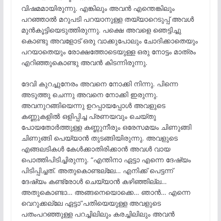
വിഷമമായിരുന്നു. എങ്കിലും അവൻ എന്തെങ്കിലും
പറഞ്ഞാൽ മറുപടി പറയാനുള്ള തയ്യാറെടുപ്പ് അവൾ
മുൻകൂട്ടിയെടുത്തിരുന്നു. പക്ഷെ അവളെ ഞെട്ടിച്ചു
കൊണ്ടു അവളോട്‌ ഒരു വാക്കുപോലും ചോദിക്കാതെയും
പറയാതെയും രോക്ഷത്തോടെയുള്ള ഒരു നോട്ടം മാത്രം
എറിഞ്ഞുകൊണ്ടു അവൻ കിടന്നിരുന്നു.
ദേവി കുറച്ചുനേരം അവനെ നോക്കി നിന്നു. പിന്നെ
അടുത്തു ചെന്നു അവനെ നോക്കി ഇരുന്നു.
അവനുറങ്ങിയെന്നു ഉറപ്പായപ്പോൾ അവളുടെ
കണ്ണുകളിൽ ഒളിപ്പിച്ച പ്രണയവും ചെയ്തു
പോയതോർത്തുള്ള കണ്ണുനീരും ഒരേസമയം ചിണുങ്ങി
ചിണുങ്ങി പെയ്യാൻ തുടങ്ങിയിരുന്നു. അവളുടെ
എങ്ങലടികൾ കേൾക്കാതിരിക്കാൻ അവൾ വായ
പൊത്തിപിടിച്ചിരുന്നു. “എന്തിനാ ഏട്ടാ എന്നെ ദേഷ്യം
പിടിപ്പിച്ചത്. അതുകൊണ്ടല്ലേ… എനിക്ക് പെട്ടന്ന്
ദേഷ്യം കണ്ട്രോൾ ചെയ്യാൻ കഴിഞ്ഞില്ല…
അതുകൊണ്ടാ… അങ്ങനെയൊക്കെ… ഞാൻ… എന്നെ
വെറുക്കല്ലേ ഏട്ടാ”പതിയെയുള്ള അവളുടെ
പതംപറഞ്ഞുള്ള പറച്ചിലിലും കരച്ചിലിലും അവൻ