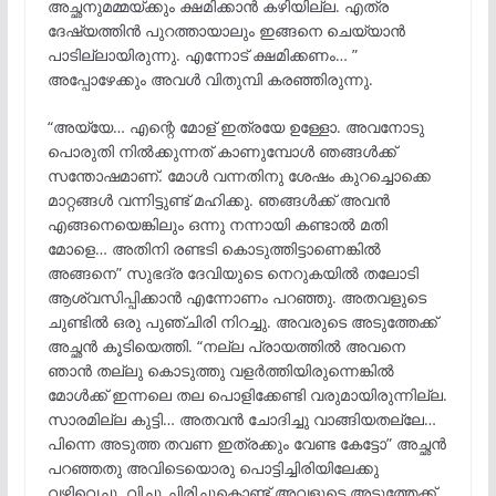
അച്ഛനുമമ്മയ്ക്കും ക്ഷമിക്കാൻ കഴിയില്ല. എത്ര
ദേഷ്യത്തിൻ പുറത്തായാലും ഇങ്ങനെ ചെയ്യാൻ
പാടില്ലായിരുന്നു. എന്നോട് ക്ഷമിക്കണം… ”
അപ്പോഴേക്കും അവൾ വിതുമ്പി കരഞ്ഞിരുന്നു.
“അയ്യേ… എന്റെ മോള് ഇത്രയേ ഉള്ളോ. അവനോടു
പൊരുതി നിൽക്കുന്നത് കാണുമ്പോൾ ഞങ്ങൾക്ക്
സന്തോഷമാണ്. മോൾ വന്നതിനു ശേഷം കുറച്ചൊക്കെ
മാറ്റങ്ങൾ വന്നിട്ടുണ്ട് മഹിക്കു. ഞങ്ങൾക്ക് അവൻ
എങ്ങനെയെങ്കിലും ഒന്നു നന്നായി കണ്ടാൽ മതി
മോളെ… അതിനി രണ്ടടി കൊടുത്തിട്ടാണെങ്കിൽ
അങ്ങനെ” സുഭദ്ര ദേവിയുടെ നെറുകയിൽ തലോടി
ആശ്വസിപ്പിക്കാൻ എന്നോണം പറഞ്ഞു. അതവളുടെ
ചുണ്ടിൽ ഒരു പുഞ്ചിരി നിറച്ചു. അവരുടെ അടുത്തേക്ക്
അച്ഛൻ കൂടിയെത്തി. “നല്ല പ്രായത്തിൽ അവനെ
ഞാൻ തല്ലു കൊടുത്തു വളർത്തിയിരുന്നെങ്കിൽ
മോൾക്ക്‌ ഇന്നലെ തല പൊളിക്കേണ്ടി വരുമായിരുന്നില്ല.
സാരമില്ല കുട്ടി… അതവൻ ചോദിച്ചു വാങ്ങിയതല്ലേ…
പിന്നെ അടുത്ത തവണ ഇത്രക്കും വേണ്ട കേട്ടോ” അച്ഛൻ
പറഞ്ഞതു അവിടെയൊരു പൊട്ടിച്ചിരിയിലേക്കു
വഴിവെച്ചു. വിച്ചു ചിരിച്ചുകൊണ്ട് അവളുടെ അടുത്തേക്ക്