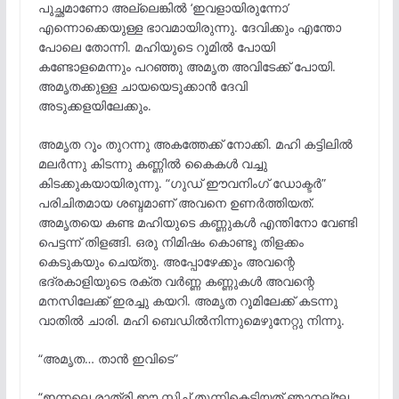
പുച്ഛമാണോ അല്ലെങ്കിൽ ‘ഇവളായിരുന്നോ’
എന്നൊക്കെയുള്ള ഭാവമായിരുന്നു. ദേവിക്കും എന്തോ
പോലെ തോന്നി. മഹിയുടെ റൂമിൽ പോയി
കണ്ടോളമെന്നും പറഞ്ഞു അമൃത അവിടേക്ക് പോയി.
അമൃതക്കുള്ള ചായയെടുക്കാൻ ദേവി
അടുക്കളയിലേക്കും.
അമൃത റൂം തുറന്നു അകത്തേക്ക് നോക്കി. മഹി കട്ടിലിൽ
മലർന്നു കിടന്നു കണ്ണിൽ കൈകൾ വച്ചു
കിടക്കുകയായിരുന്നു. “ഗുഡ് ഈവനിംഗ് ഡോക്ടർ”
പരിചിതമായ ശബ്ദമാണ് അവനെ ഉണർത്തിയത്.
അമൃതയെ കണ്ട മഹിയുടെ കണ്ണുകൾ എന്തിനോ വേണ്ടി
പെട്ടന്ന് തിളങ്ങി. ഒരു നിമിഷം കൊണ്ടു തിളക്കം
കെടുകയും ചെയ്തു. അപ്പോഴേക്കും അവന്റെ
ഭദ്രകാളിയുടെ രക്ത വർണ്ണ കണ്ണുകൾ അവന്റെ
മനസിലേക്ക് ഇരച്ചു കയറി. അമൃത റൂമിലേക്ക്‌ കടന്നു
വാതിൽ ചാരി. മഹി ബെഡിൽനിന്നുമെഴുനേറ്റു നിന്നു.
“അമൃത… താൻ ഇവിടെ”
“ഇന്നലെ രാത്രി ഈ സ്റ്റിച് തുന്നികെട്ടിയത് ഞാനല്ലേ…