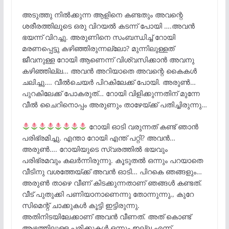
അടുത്തു നിൽക്കുന്ന ആളിനെ കണ്ടതും അവന്റെ
ശരീരത്തിലൂടെ ഒരു വിറയൽ കടന്ന് പോയി ….അവൻ
ഭയന്ന് വിറച്ചു. അരുണിനെ സംബന്ധിച്ച് റോയി
മരണപ്പെട്ടു കഴിഞ്ഞിരുന്നല്ലോ? മുന്നിലുള്ളത്
ജീവനുള്ള റോയി ആണെന്ന് വിശ്വസിക്കാൻ അവനു
കഴിഞ്ഞില്ല… അവൻ അറിയാതെ അവന്റെ കൈകൾ
ചലിച്ചു…. വീൽചെയർ പിറകിലേക്ക് പോയി. അരുൺ…
പുറകിലേക്ക് പോകരുത്… റോയി വിളിക്കുന്നതിന്‌ മുന്നേ
വീൽ ചൈറിനൊപ്പം അരുണും താഴേയ്ക്ക് പതിച്ചിരുന്നു…
റോയി ഓടി വരുന്നത് കണ്ട് ഞാൻ
പരിഭ്രമിച്ചു. എന്താ റോയി എന്ത് പറ്റി? അവൻ…
അരുൺ…. റോയിയുടെ സ്വരത്തിൽ ഭയവും
പരിഭ്രമവും കലർന്നിരുന്നു. കൂടുതൽ ഒന്നും പറയാതെ
വീടിനു വശത്തേയ്ക്ക് അവൻ ഓടി… പിറകെ ഞങ്ങളും…
അരുൺ താഴെ വീണ്‌ കിടക്കുന്നതാണ് ഞങ്ങൾ കണ്ടത്.
വീട് പുതുക്കി പണിയാനാണെന്നു തോന്നുന്നു,, കുറേ
സിമെന്റ് ചാക്കുകൾ കൂട്ടി ഇട്ടിരുന്നു.
അതിനിടയിലേക്കാണ് അവൻ വീണത്. അത് കൊണ്ട്
ആഴത്തിലുള്ള പരിക്കുകൾ ഒന്നും ഇല്ല എന്ന്