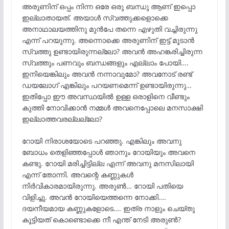
അരുണിന് ഒപ്പം നിന്ന ഒരേ ഒരു ബന്ധു ആണ് ഇപ്പൊ
ഇല്ലാതായത്. അയാൾ സ്വത്തുക്കളൊക്കെ
അനാഥാലയത്തിനു മുൻപേ തന്നെ എഴുതി വച്ചിരുന്നു
എന്ന് പറയുന്നു. അന്നൊക്കെ അരുണിന് ഇട്ട് മൂടാൻ
സ്വത്തു ഉണ്ടായിരുന്നല്ലോ? അവൻ അഹങ്കരിച്ചിരുന്ന
സ്വത്തും പണവും ബന്ധങ്ങളും എല്ലാം പോയി….
ഇനിയെങ്കിലും അവൻ നന്നാവുമോ? അവനോട് രണ്ട്
ഡയലോഗ് എങ്കിലും പറയണമെന്ന് ഉണ്ടായിരുന്നു…
ഇതിപ്പോ ഈ അവസ്ഥയിൽ ഉള്ള ഒരാളിനെ വീണ്ടും
കുത്തി നോവിക്കാൻ നമ്മൾ അവനെപ്പോലെ മനസാക്ഷി
ഇല്ലാത്തവരല്ലല്ലോ?
റോയി നിരാശയോടെ പറഞ്ഞു. എങ്കിലും അവനു
ബോധം തെളിഞ്ഞപ്പോൾ ഞാനും റോയിയും അവനെ
കണ്ടു. റോയി മരിച്ചിട്ടില്ല എന്ന് അവനു മനസിലായി
എന്ന് തോന്നി. അവന്റെ കണ്ണുകൾ
നിർവികാരമായിരുന്നു. അരുൺ… റോയി പതിയെ
വിളിച്ചു. അവൻ റോയിയെത്തന്നെ നോക്കി….
ദയനീയമായ കണ്ണുകളോടെ…. ഇത്ര നാളും ചെയ്തു
കൂട്ടിയത് കൊണ്ടൊക്കെ നീ എന്ത് നേടി അരുൺ?