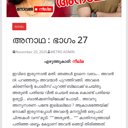
NOVEL
അനാഥ : ഭാഗം 27
November 20, 2020
METRO ADMIN
എഴുത്തുകാരി:
നീലിമ
ഇവിടെ ഇരുന്നാൽ മതി. ഞങ്ങൾ ഉടനെ വരാം… അവൻ
ok പറഞ്ഞതും അവന്മാർ പുറത്തിറങ്ങി. അവരെ
കിരണിന്റെ പോലീസ് പുറത്ത് ബ്ലോക്ക്‌ ചെയ്തു.
അരുൺ പതിയെ വീൽ ചെയർ കൈ കൊണ്ട് പതിയെ
ഉരുട്ടി… ബാൽക്കണിയിലേക്ക് പോയി… അവനു
അനുസരണ പണ്ടേ ഇല്ലല്ലോ ? ആകാശത്തേയ്ക്ക്
നോക്കി ഇരുന്നപ്പോൾ അവന്റെ മനസ്സിൽ ഒരുപാട്
ചിന്തകൾ വന്ന് മൂടി. “””അരുൺ… “”” കാതിനടുത്തായി
പതിഞ്ഞ ശബ്ദം കേട്ടാണ് അവൻ ഞെട്ടി തിരിഞ്ഞത്.