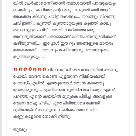
യിൽ ചേർക്കാമെന്ന് ഞാൻ തമാശയായി പറയുകയും
ചെയ്യും… മഹിയേട്ടന്റെ ശബ്ദം കേട്ടാൽ മതി ആള്
അകത്തു കിടന്നു ചവിട്ട് തുടങ്ങും… തലങ്ങും വിലങ്ങു
ചവിട്ടാണ്… കുഞ്ഞി കുഞ്ഞാറ്റയുടെ കുഞ്ഞി കാലു
കൊണ്ടുള്ള ചവിട്ട്… അത്… വല്ലാത്ത ഒരു
അനുഭൂതിയാണ്… ഒരമ്മയ്ക്ക് മാത്രം അനുഭവിക്കാൻ
കഴിയുന്നത്….. ഇപ്പോൾ ഈ റൂം ഞങ്ങളുടെ മാത്രം
ലോകമാണ്….. ഞാനും മഹിയെട്ടനും ഞങ്ങളുടെ
കുഞ്ഞാറ്റയും….
ദിവസങ്ങൾ ശര വേഗത്തിൽ കടന്നു
പോയി. വേദന കൊണ്ട് പുളയുന്ന നിമ്മിയുമായി
ഹോസ്പിറ്റലിൽ എത്തുമ്പോൾ ഞാൻ കരഞ്ഞു
പോയിരുന്നു…. എനിക്കൊന്നുമില്ല മഹിയേട്ടാ എന്ന്
പറഞ്ഞ് എന്റെ കയ്യിൽ മുറുകെ പിടിച്ച്, അവളുടെ
വേദന മറച്ചു പിടിച്ച് പുഞ്ചിരിയോടെ ലേബർ
റൂമിലേയ്ക്ക് പോകുന്ന നിമ്മിയെ ഞാൻ നിറ
കണ്ണുകളോടെ നോക്കി നിന്നു.
തുടരും