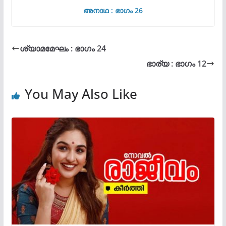
അനാഥ : ഭാഗം 26
ശ്യാമമേഘം : ഭാഗം 24
ഭാര്യ : ഭാഗം 12
You May Also Like