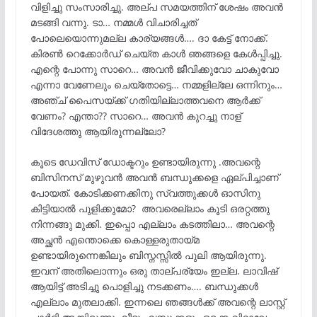
വിളിച്ചു സംസാരിച്ചു. അല്പ സമയത്തിന് ശേഷം അവൻ
മടങ്ങി വന്നു. ടാ… നമ്മൾ വിചാരിച്ചത്
പോലെയൊന്നുമല്ല കാര്യങ്ങൾ…. ദാ കേട്ട് നോക്ക്.
കിരൺ റെക്കോർഡ് ചെയ്ത കാൾ ഞങ്ങളെ കേൾപ്പിച്ചു.
എന്റെ പോന്നു സാറെ… അവൻ ജീവിക്കുവോ ചാകുവോ
എന്നാ വേണേലും ചെയ്തോട്ടെ… നമ്മളില്ലേ ഒന്നിനും…
അഞ്ച് പൈസയ്ക്ക് ഗതിയില്ലാത്തവനെ ആർക്ക്
വേണം? എന്താ?? സാറെ… അവൻ കുറച്ചു നാള്
വിദേശത്തു ആയിരുന്നല്ലോ?
കൂടെ ഡേവിസ് ഡോക്ടറും ഉണ്ടായിരുന്നു .അവന്റെ
ബിസിനസ് മുഴുവൻ അവൻ ബന്ധുക്കളെ ഏല്പിച്ചാണ്
പോയത്. കോടിക്കണക്കിനു സ്വത്തുക്കൾ ഓസിനു
കിട്ടിയാൽ പുളിക്കുമോ? അവരെല്ലാം കൂടി ഒരറ്റത്തു
നിന്നങ്ങു മുക്കി. ഇപ്പൊ എല്ലാം കടത്തിലാ… അവന്റെ
അച്ഛൻ എന്തൊക്കെ കൊള്ളരുതായ്മ
ഉണ്ടായിരുന്നെങ്കിലും ബിസ്നസ്സിൽ പുലി ആയിരുന്നു.
ഇവന് അതിലൊന്നും ഒരു താല്പര്യേം ഇല്ല. ലാവിഷ്
ആയിട്ട് അടിച്ചു പൊളിച്ചു നടക്കണം…. ബന്ധുക്കൾ
എല്ലാം മുതലാക്കി. ഇന്നലെ ഞങ്ങൾക്ക് അവന്റെ ലാസ്റ്റ്