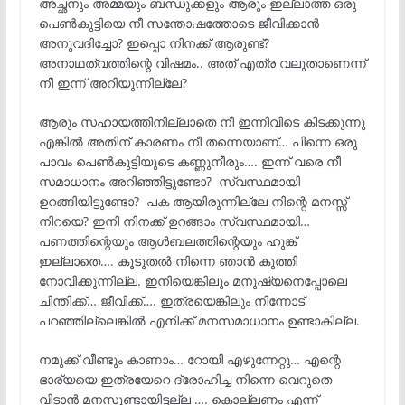
അച്ഛനും അമ്മയും ബന്ധുക്കളും ആരും ഇല്ലാത്ത ഒരു
പെൺകുട്ടിയെ നീ സന്തോഷത്തോടെ ജീവിക്കാൻ
അനുവദിച്ചോ? ഇപ്പൊ നിനക്ക് ആരുണ്ട്?
അനാഥത്വത്തിന്റെ വിഷമം.. അത് എത്ര വലുതാണെന്ന്
നീ ഇന്ന് അറിയുന്നില്ലേ?
ആരും സഹായത്തിനില്ലാതെ നീ ഇന്നിവിടെ കിടക്കുന്നു
എങ്കിൽ അതിന് കാരണം നീ തന്നെയാണ്… പിന്നെ ഒരു
പാവം പെൺകുട്ടിയുടെ കണ്ണുനീരും…. ഇന്ന് വരെ നീ
സമാധാനം അറിഞ്ഞിട്ടുണ്ടോ? സ്വസ്ഥമായി
ഉറങ്ങിയിട്ടുണ്ടോ? പക ആയിരുന്നില്ലേ നിന്റെ മനസ്സ്
നിറയെ? ഇനി നിനക്ക് ഉറങ്ങാം സ്വസ്ഥമായി…
പണത്തിന്റെയും ആൾബലത്തിന്റെയും ഹുങ്ക്
ഇല്ലാതെ…. കൂടുതൽ നിന്നെ ഞാൻ കുത്തി
നോവിക്കുന്നില്ല. ഇനിയെങ്കിലും മനുഷ്യനെപ്പോലെ
ചിന്തിക്ക്… ജീവിക്ക്…. ഇത്രയെങ്കിലും നിന്നോട്
പറഞ്ഞില്ലെങ്കിൽ എനിക്ക് മനസമാധാനം ഉണ്ടാകില്ല.
നമുക്ക് വീണ്ടും കാണാം… റോയി എഴുന്നേറ്റു… എന്റെ
ഭാര്യയെ ഇത്രയേറെ ദ്രോഹിച്ച നിന്നെ വെറുതെ
വിടാൻ മനസുണ്ടായിട്ടല്ല …. കൊല്ലണം എന്ന്