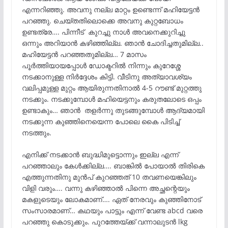
എന്നറിഞ്ഞു. അവനു നല്ല മാറ്റം ഉണ്ടെന്ന് മഹിയേട്ടൻ
പറഞ്ഞു. ചെയ്തതിലൊക്കെ അവനു കുറ്റബോധം
ഉണ്ടത്രേ…. പിന്നീട് കുറച്ചു നാൾ അവനെക്കുറിച്ചു
ഒന്നും അറിയാൻ കഴിഞ്ഞില്ല. ഞാൻ ചോദിച്ചതുമില്ല..
മഹിയേട്ടൻ പറഞ്ഞതുമില്ല… 7 മാസം
പൂർത്തിയായപ്പോൾ ഡോക്ടറിൽ നിന്നും കുറേശ്ശേ
നടക്കാനുള്ള നിർദ്ദേശം കിട്ടി. വീടിനു അത്യാവശ്യം
വലിപ്പമുള്ള മുറ്റം ആയിരുന്നതിനാൽ 4-5 റൗണ്ട് മുറ്റത്തു
നടക്കും. നടക്കുമ്പോൾ മഹിയെട്ടനും കരുതലോടെ ഒപ്പം
ഉണ്ടാകും… ഞാൻ തളർന്നു തുടങ്ങുമ്പോൾ ആദ്യമായി
നടക്കുന്ന കുഞ്ഞിനെയെന്ന പോലെ കൈ പിടിച്ച്
നടത്തും.
എനിക്ക് നടക്കാൻ ബുദ്ധിമുട്ടൊന്നും ഇല്ല എന്ന്
പറഞ്ഞാലും കേൾക്കില്ല…. ബാങ്കിൽ പോയാൽ തിരികെ
എത്തുന്നതിനു മുൻപ് കുറഞ്ഞത് 10 തവണയെങ്കിലും
വിളി വരും…. വന്നു കഴിഞ്ഞാൽ പിന്നെ അച്ഛന്റെയും
മകളുടെയും ലോകമാണ്…. ഏത് നേരവും കുഞ്ഞിനോട്
സംസാരമാണ്… കഥയും പാട്ടും എന്ന് വേണ്ട abcd വരെ
പറഞ്ഞു കൊടുക്കും. പുറത്തേയ്ക്ക് വന്നാലുടൻ lkg