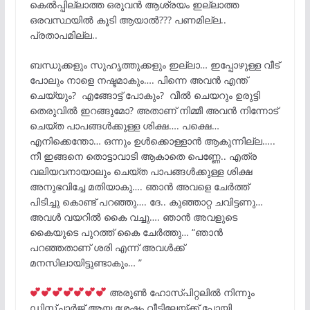
കെൽപ്പില്ലാത്ത ഒരുവൻ ആശ്രയം ഇല്ലാത്ത
ഒരവസ്ഥയിൽ കൂടി ആയാൽ??? പണമില്ല..
പ്രതാപമില്ല..
ബന്ധുക്കളും സുഹൃത്തുക്കളും ഇല്ലാ… ഇപ്പോഴുള്ള വീട്
പോലും നാളെ നഷ്ടമാകും…. പിന്നെ അവൻ എന്ത്
ചെയ്യും? എങ്ങോട്ട് പോകും? വീൽ ചെയറും ഉരുട്ടി
തെരുവിൽ ഇറങ്ങുമോ? അതാണ്‌ നിമ്മീ അവൻ നിന്നോട്
ചെയ്ത പാപങ്ങൾക്കുള്ള ശിക്ഷ…. പക്ഷെ…
എനിക്കെന്തോ… ഒന്നും ഉൾക്കൊള്ളാൻ ആകുന്നില്ല…..
നീ ഇങ്ങനെ തൊട്ടാവാടി ആകാതെ പെണ്ണേ.. എത്ര
വലിയവനായാലും ചെയ്ത പാപങ്ങൾക്കുള്ള ശിക്ഷ
അനുഭവിച്ചേ മതിയാകു…. ഞാൻ അവളെ ചേർത്ത്
പിടിച്ചു കൊണ്ട് പറഞ്ഞു…. ദേ.. കുഞ്ഞാറ്റ ചവിട്ടണു…
അവൾ വയറിൽ കൈ വച്ചു…. ഞാൻ അവളുടെ
കൈയുടെ പുറത്ത് കൈ ചേർത്തു… “ഞാൻ
പറഞ്ഞതാണ് ശരി എന്ന് അവൾക്ക്
മനസിലായിട്ടുണ്ടാകും… ”
അരുൺ ഹോസ്പിറ്റലിൽ നിന്നും
ഡിസ്ചാർജ് ആയ ശേഷം വീട്ടിലേയ്ക്ക് പോയി