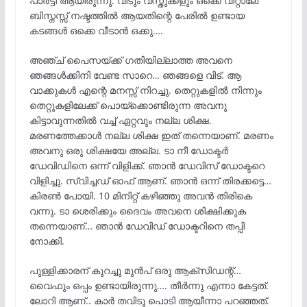
പാർട്ടി ആയിരുന്നു. വീടും വസ്തുക്കളും ഒക്കെ വിറ്റാലേ
ബിസ്നസ്സ് നഷ്ടത്തിൽ ആയതിന്റെ പേരിൽ ഉണ്ടായ
കടങ്ങൾ ഒക്കെ വീടാൻ ഒക്കു….
അഞ്ച് പൈസയ്ക്ക് ഗതിയില്ലാത്ത അവനെ
ഞങ്ങൾക്കിനി വേണ്ട സാറെ… ഞങ്ങളെ വിട്. ആ
വാക്കുകൾ എന്റെ മനസ്സ് നിറച്ചു. തെറ്റുകളിൽ നിന്നും
തെറ്റുകളിലേക്ക് പൊയ്ക്കൊണ്ടിരുന്ന അവനു
കിട്ടാവുന്നതിൽ വച്ച് ഏറ്റവും നല്ല ശിക്ഷ.
മരണത്തേക്കാൾ നല്ല ശിക്ഷ ഇത് തന്നെയാണ്. മരണം
അവനു ഒരു ശിക്ഷയേ അല്ല. ടാ നീ ഡോക്ടർ
ഡേവിഡിനെ ഒന്ന് വിളിക്ക്. ഞാൻ ഡേവിസ് ഡോക്ടറെ
വിളിച്ചു. സ്വിച്ചഡ് ഓഫ് ആണ്. ഞാൻ ഒന്ന് തിരക്കട്ടെ…
കിരൺ പോയി. 10 മിനിറ്റ് കഴിഞ്ഞു അവൻ തിരികെ
വന്നു. ടാ ശെരിക്കും ദൈവം അവനെ ശിക്ഷിക്കുക
തന്നെയാണ്… ഞാൻ ഡേവിഡ് ഡോക്ടറിനെ തപ്പി
നോക്കി.
പുള്ളിക്കാരന് കുറച്ചു മുൻപ് ഒരു ആക്‌സിഡന്റ്…
വൈഫും ഒപ്പം ഉണ്ടായിരുന്നു…. തീർന്നു എന്നാ കേട്ടത്.
ലോറി ആണ്.. കാർ തവിടു പൊടി ആയീന്നാ പറഞ്ഞത്.