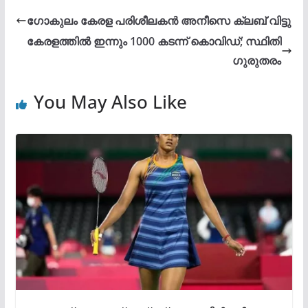
ഗോകുലം കേരള പരിശീലകൻ അനീസെ ക്ലബ് വിട്ടു
കേരളത്തിൽ ഇന്നും 1000 കടന്ന് കൊവിഡ്; സ്ഥിതി
ഗുരുതരം
You May Also Like