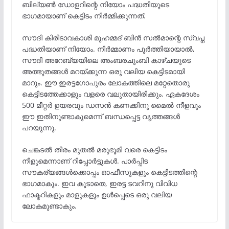
ബില്യൺ ഡോളറിന്റെ നിയോം പദ്ധതിയുടെ
ഭാഗമായാണ് കെട്ടിടം നിർമ്മിക്കുന്നത്.
സൗദി കിരീടാവകാശി മുഹമ്മദ് ബിൻ സൽമാന്റെ സ്വപ്ന
പദ്ധതിയാണ് നിയോം. നിർമ്മാണം പൂർത്തിയായാൽ,
സൗദി അറേബ്യയിലെ അംബരചുംബി കാഴ്ചയുടെ
അത്ഭുതങ്ങൾ മറയ്ക്കുന്ന ഒരു വലിയ കെട്ടിടമായി
മാറും. ഈ ഇരട്ടഗോപുരം ലോകത്തിലെ മറ്റേതൊരു
കെട്ടിടത്തേക്കാളും വളരെ വലുതായിരിക്കും. ഏകദേശം
500 മീറ്റർ ഉയരവും ഡസൻ കണക്കിനു മൈൽ നീളവും
ഈ ഇതിനുണ്ടാകുമെന്ന് ബന്ധപ്പെട്ട വൃത്തങ്ങൾ
പറയുന്നു.
ചെങ്കടൽ തീരം മുതൽ മരുഭൂമി വരെ കെട്ടിടം
നീളുമെന്നാണ് റിപ്പോർട്ടുകൾ. പാർപ്പിട
സൗകര്യങ്ങൾക്കൊപ്പം ഓഫീസുകളും കെട്ടിടത്തിന്റെ
ഭാഗമാകും. ഇവ കൂടാതെ, ഇരട്ട ടവറിനു വിവിധ
ഫാക്ടറികളും മാളുകളും ഉൾപ്പെടെ ഒരു വലിയ
ലോകമുണ്ടാകും.