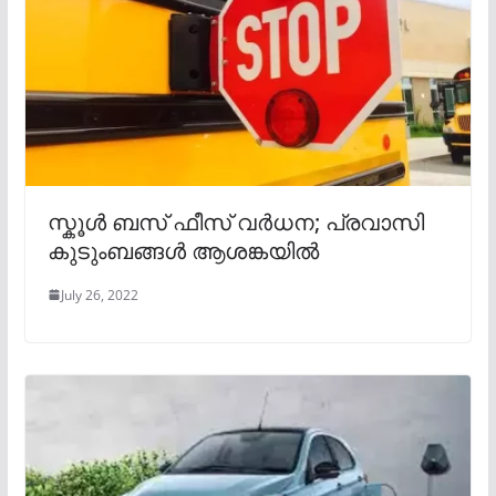
സ്കൂൾ ബസ് ഫീസ് വർധന; പ്രവാസി
കുടുംബങ്ങൾ ആശങ്കയിൽ
July 26, 2022