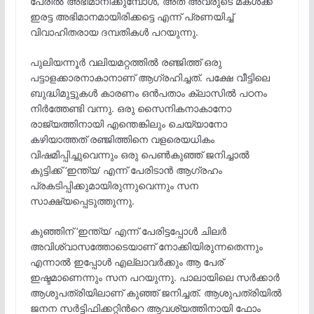
പേരിൽ അഭിമാനിക്കുമ്പോൾ, അത് അവരുടെ മകൾക്ക്
ഇരട്ട അഭിമാനമായിരിക്കട്ടെ എന്ന് പ്രണയിച്ച്
വിവാഹിതരായ ദമ്പതികൾ പറയുന്നു.
പുലിയന്നൂർ വലിയമറ്റത്തിൽ രഞ്ജിത്ത് ഒരു
പട്ടാളക്കാരനാകാനാണ് ആഗ്രഹിച്ചത്. പക്ഷേ വീട്ടിലെ
ബുദ്ധിമുട്ടുകൾ കാരണം ഒൻപതാം ക്ലാസിൽ പഠനം
നിർത്തേണ്ടി വന്നു. ഒരു സൈനികനാകാനോ
രാജ്യത്തിനായി എന്തെങ്കിലും ചെയ്യാനോ
കഴിയാത്തത് രഞ്ജിത്തിനെ വളരെയധികം
വിഷമിപ്പിച്ചുവെന്നും ഒരു പെൺകുഞ്ഞ് ജനിച്ചാൽ
കുട്ടിക്ക് ‘ഇന്ത്യ’ എന്ന് പേരിടാൻ ആഗ്രഹം
പ്രകടിപ്പിക്കുമായിരുന്നുവെന്നും സന
സാക്ഷ്യപ്പെടുത്തുന്നു.
കുഞ്ഞിന് ‘ഇന്ത്യ’ എന്ന് പേരിട്ടപ്പോൾ ചിലർ
അവിശ്വാസത്തോടെയാണ് നോക്കിയിരുന്നതെന്നും
എന്നാൽ ഇപ്പോൾ എല്ലാവർക്കും ആ പേര്
ഇഷ്ടമാണെന്നും സന പറയുന്നു. പാലായിലെ സർക്കാർ
ആശുപത്രിയിലാണ് കുഞ്ഞ് ജനിച്ചത്. ആശുപത്രിയിൽ
ജനന സർട്ടിഫിക്കറ്റിന്‍റെ ആവശ്യത്തിനായി ഫോം